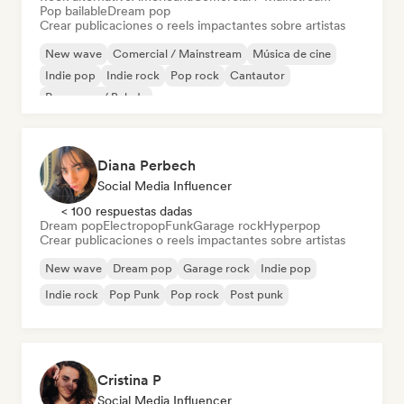
Pop bailable
Dream pop
Crear publicaciones o reels impactantes sobre artistas
New wave
Comercial / Mainstream
Música de cine
Indie pop
Indie rock
Pop rock
Cantautor
Pop suave / Balada
Diana Perbech
Social Media Influencer
< 100 respuestas dadas
Dream pop
Electropop
Funk
Garage rock
Hyperpop
Crear publicaciones o reels impactantes sobre artistas
New wave
Dream pop
Garage rock
Indie pop
Indie rock
Pop Punk
Pop rock
Post punk
Cristina P
Social Media Influencer