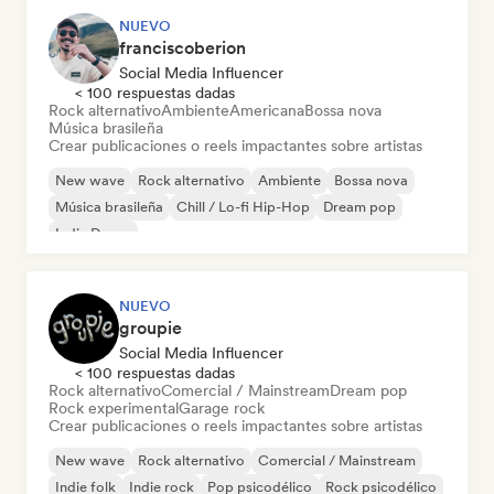
NUEVO
franciscoberion
Social Media Influencer
< 100 respuestas dadas
Rock alternativo
Ambiente
Americana
Bossa nova
Música brasileña
Crear publicaciones o reels impactantes sobre artistas
New wave
Rock alternativo
Ambiente
Bossa nova
Música brasileña
Chill / Lo-fi Hip-Hop
Dream pop
Indie Dance
NUEVO
groupie
Social Media Influencer
< 100 respuestas dadas
Rock alternativo
Comercial / Mainstream
Dream pop
Rock experimental
Garage rock
Crear publicaciones o reels impactantes sobre artistas
New wave
Rock alternativo
Comercial / Mainstream
Indie folk
Indie rock
Pop psicodélico
Rock psicodélico