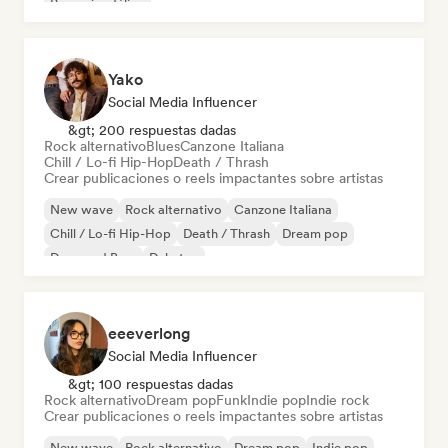
Pop psicodélico
Yako
Social Media Influencer
&gt; 200 respuestas dadas
Rock alternativo
Blues
Canzone Italiana
Chill / Lo-fi Hip-Hop
Death / Thrash
Crear publicaciones o reels impactantes sobre artistas
New wave
Rock alternativo
Canzone Italiana
Chill / Lo-fi Hip-Hop
Death / Thrash
Dream pop
Drum and Bass
Dubstep
eeeverlong
Social Media Influencer
&gt; 100 respuestas dadas
Rock alternativo
Dream pop
Funk
Indie pop
Indie rock
Crear publicaciones o reels impactantes sobre artistas
New wave
Rock alternativo
Dream pop
Indie pop