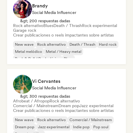
Brandy
Social Media Influencer
&gt; 200 respuestas dadas
Rock alternativo
Blues
Death / Thrash
Rock experimental
Garage rock
Crear publicaciones o reels impactantes sobre artistas
New wave
Rock alternativo
Death / Thrash
Hard rock
Metal melódico
Metal / Heavy metal
Rock & Roll / Rock clásico
Blues
Vi Cervantes
Social Media Influencer
&gt; 300 respuestas dadas
Afrobeat / Afropop
Rock alternativo
Comercial / Mainstream
Dream pop
Jazz experimental
Crear publicaciones o reels impactantes sobre artistas
New wave
Rock alternativo
Comercial / Mainstream
Dream pop
Jazz experimental
Indie pop
Pop soul