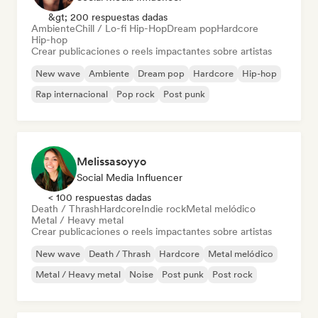
&gt; 200 respuestas dadas
Ambiente
Chill / Lo-fi Hip-Hop
Dream pop
Hardcore
Hip-hop
Crear publicaciones o reels impactantes sobre artistas
New wave
Ambiente
Dream pop
Hardcore
Hip-hop
Rap internacional
Pop rock
Post punk
Melissasoyyo
Social Media Influencer
< 100 respuestas dadas
Death / Thrash
Hardcore
Indie rock
Metal melódico
Metal / Heavy metal
Crear publicaciones o reels impactantes sobre artistas
New wave
Death / Thrash
Hardcore
Metal melódico
Metal / Heavy metal
Noise
Post punk
Post rock