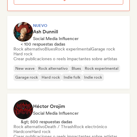
NUEVO
Ash Dunnill
Social Media Influencer
< 100 respuestas dadas
Rock alternativo
Blues
Rock experimental
Garage rock
Hard rock
Crear publicaciones o reels impactantes sobre artistas
New wave
Rock alternativo
Blues
Rock experimental
Garage rock
Hard rock
Indie folk
Indie rock
Héctor Orojim
Social Media Influencer
&gt; 500 respuestas dadas
Rock alternativo
Death / Thrash
Rock electrónico
Hardcore
Hard rock
Crear publicaciones o reels impactantes sobre artistas