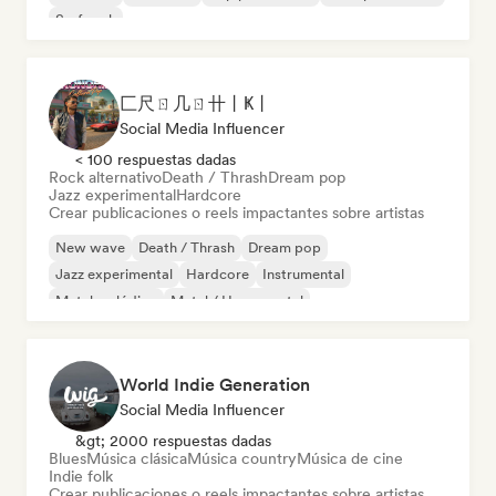
Surf rock
匚尺ㄖ几ㄖ卄丨Ҝ丨
Social Media Influencer
< 100 respuestas dadas
Rock alternativo
Death / Thrash
Dream pop
Jazz experimental
Hardcore
Crear publicaciones o reels impactantes sobre artistas
New wave
Death / Thrash
Dream pop
Jazz experimental
Hardcore
Instrumental
Metal melódico
Metal / Heavy metal
World Indie Generation
Social Media Influencer
&gt; 2000 respuestas dadas
Blues
Música clásica
Música country
Música de cine
Indie folk
Crear publicaciones o reels impactantes sobre artistas