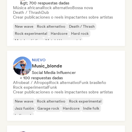
&gt; 700 respuestas dadas
Música africana
Rock alternativo
Bossa nova
Death / Thrash
Dub
Crear publicaciones o reels impactantes sobre artistas
New wave
Rock alternativo
Death / Thrash
Rock experimental
Hardcore
Hard rock
Metal melódico
Metal / Heavy metal
NUEVO
Music_blonde
Social Media Influencer
< 100 respuestas dadas
Afrobeat / Afropop
Rock alternativo
Funk brasileño
Rock experimental
Funk
Crear publicaciones o reels impactantes sobre artistas
New wave
Rock alternativo
Rock experimental
Jazz fusión
Garage rock
Hardcore
Indie folk
Indie rock