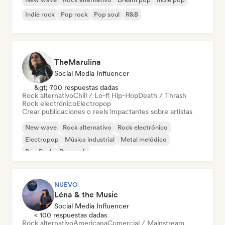
Indie rock
Pop rock
Pop soul
R&B
TheMarulina
Social Media Influencer
&gt; 700 respuestas dadas
Rock alternativo
Chill / Lo-fi Hip-Hop
Death / Thrash
Rock electrónico
Electropop
Crear publicaciones o reels impactantes sobre artistas
New wave
Rock alternativo
Rock electrónico
Electropop
Música industrial
Metal melódico
Pop Punk
Pop rock
NUEVO
Léna & the Music
Social Media Influencer
< 100 respuestas dadas
Rock alternativo
Americana
Comercial / Mainstream