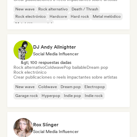
New wave
Rock alternativo
Death / Thrash
Rock electrónico
Hardcore
Hard rock
Metal melódico
Metal / Heavy metal
DJ Andy Allnighter
Social Media Influencer
&gt; 100 respuestas dadas
Rock alternativo
Coldwave
Pop bailable
Dream pop
Rock electrónico
Crear publicaciones o reels impactantes sobre artistas
New wave
Coldwave
Dream pop
Electropop
Garage rock
Hyperpop
Indie pop
Indie rock
Rox Slinger
Social Media Influencer