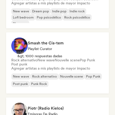
Agregar artistas a mis playlists de mayor impacto
New wave
Dream pop
Indie pop
Indie rock
Lofi bedroom
Pop psicodélico
Rock psicodélico
Shoegaze
Smash the Cis-tem
Playlist Curator
&gt; 1000 respuestas dadas
Rock alternativo
New wave
Nouvelle scene
Pop Punk
Post punk
Agregar artistas a mis playlists de mayor impacto
New wave
Rock alternativo
Nouvelle scene
Pop Punk
Post punk
Punk Rock
Piotr (Radio Kielce)
Emisoras De Radio