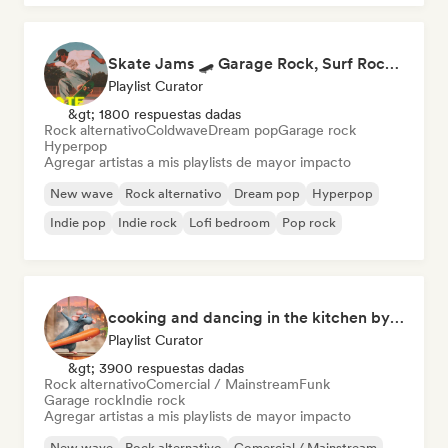
Skate Jams 🛹 Garage Rock, Surf Rock & Neo-Psych
Playlist Curator
&gt; 1800 respuestas dadas
Rock alternativo
Coldwave
Dream pop
Garage rock
Hyperpop
Agregar artistas a mis playlists de mayor impacto
New wave
Rock alternativo
Dream pop
Hyperpop
Indie pop
Indie rock
Lofi bedroom
Pop rock
cooking and dancing in the kitchen by Cookfy
Playlist Curator
&gt; 3900 respuestas dadas
Rock alternativo
Comercial / Mainstream
Funk
Garage rock
Indie rock
Agregar artistas a mis playlists de mayor impacto
New wave
Rock alternativo
Comercial / Mainstream