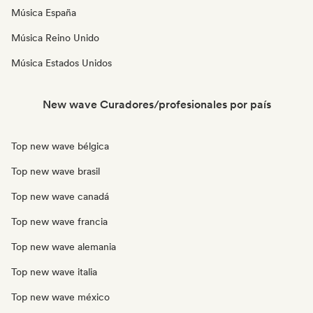
Música España
Música Reino Unido
Música Estados Unidos
New wave Curadores/profesionales por país
Top new wave bélgica
Top new wave brasil
Top new wave canadá
Top new wave francia
Top new wave alemania
Top new wave italia
Top new wave méxico