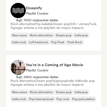
Oceanify
Playlist Curator
&gt; 7500 respuestas dadas
Rock alternativo
Pop bailable
Dream pop
Drill / Jersey
Funk
Agregar artistas a mis playlists de mayor impacto
New wave
Rock alternativo
Dream pop
Indie pop
Indie rock
Lofi bedroom
Pop Punk
Punk Rock
You're in a Coming of Age Movie
Playlist Curator
&gt; 2900 respuestas dadas
Rock alternativo
Dream pop
Hyperpop
Indie folk
Indie pop
Agregar artistas a mis playlists de mayor impacto
New wave
Rock alternativo
Dream pop
Indie pop
Indie rock
Pop internacional
Pop rock
Pop psicodélico