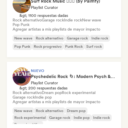
Surf Rock Music 🏄🏻‍♂️ (by Palmfy)
Playlist Curator
&gt; 1100 respuestas dadas
Rock alternativo
Garage rock
Indie rock
New wave
Pop Punk
Agregar artistas a mis playlists de mayor impacto
New wave
Rock alternativo
Garage rock
Indie rock
Pop Punk
Rock progresivo
Punk Rock
Surf rock
NUEVO
Psychedelic Rock 🌀: Modern Psych & Turkish Vibes
Playlist Curator
&gt; 200 respuestas dadas
Rock alternativo
Dream pop
Rock experimental
Garage rock
Indie pop
Agregar artistas a mis playlists de mayor impacto
New wave
Rock alternativo
Dream pop
Rock experimental
Garage rock
Indie pop
Indie rock
Pop psicodélico