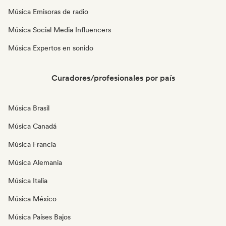
Música Emisoras de radio
Música Social Media Influencers
Música Expertos en sonido
Curadores/profesionales por país
Música Brasil
Música Canadá
Música Francia
Música Alemania
Música Italia
Música México
Música Países Bajos