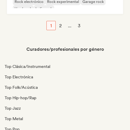
Rock electrónico
Rock experimental
Garage rock
Hard rock
Indie rock
1
2
...
3
Curadores/profesionales por género
Top Clásica/Instrumental
Top Electrónica
Top Folk/Acústica
Top Hip-hop/Rap
Top Jazz
Top Metal
Top Pop