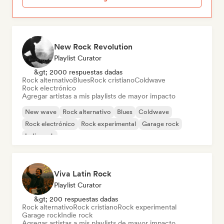
New Rock Revolution
Playlist Curator
&gt; 2000 respuestas dadas
Rock alternativo
Blues
Rock cristiano
Coldwave
Rock electrónico
Agregar artistas a mis playlists de mayor impacto
New wave
Rock alternativo
Blues
Coldwave
Rock electrónico
Rock experimental
Garage rock
Indie rock
Viva Latin Rock
Playlist Curator
&gt; 200 respuestas dadas
Rock alternativo
Rock cristiano
Rock experimental
Garage rock
Indie rock
Agregar artistas a mis playlists de mayor impacto