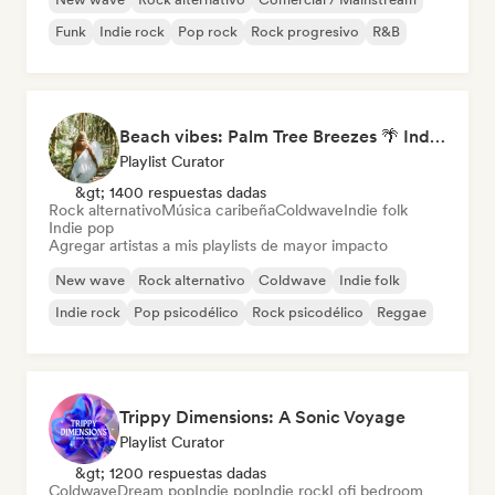
Funk
Indie rock
Pop rock
Rock progresivo
R&B
Beach vibes: Palm Tree Breezes 🌴 Indie Folk, Acoustic & Singer-Songwriter
Playlist Curator
&gt; 1400 respuestas dadas
Rock alternativo
Música caribeña
Coldwave
Indie folk
Indie pop
Agregar artistas a mis playlists de mayor impacto
New wave
Rock alternativo
Coldwave
Indie folk
Indie rock
Pop psicodélico
Rock psicodélico
Reggae
Trippy Dimensions: A Sonic Voyage
Playlist Curator
&gt; 1200 respuestas dadas
Coldwave
Dream pop
Indie pop
Indie rock
Lofi bedroom