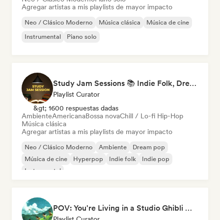
Agregar artistas a mis playlists de mayor impacto
Neo / Clásico Moderno
Música clásica
Música de cine
Instrumental
Piano solo
Study Jam Sessions 📚 Indie Folk, Dream Pop & Singer-Songwriter
Playlist Curator
&gt; 1600 respuestas dadas
Ambiente
Americana
Bossa nova
Chill / Lo-fi Hip-Hop
Música clásica
Agregar artistas a mis playlists de mayor impacto
Neo / Clásico Moderno
Ambiente
Dream pop
Música de cine
Hyperpop
Indie folk
Indie pop
Instrumental
POV: You're Living in a Studio Ghibli Movie 🌱 Neo-Classical Piano & Dream Pop
Playlist Curator