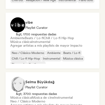
Chill out
Relajación / New Age
Instrumental
Piano solo
vibe
Playlist Curator
&gt; 1700 respuestas dadas
Ambiente
Beats / Lo-fi
Chill / Lo-fi Hip-Hop
Música clásica
Instrumental
Agregar artistas a mis playlists de mayor impacto
Neo / Clásico Moderno
Ambiente
Beats / Lo-fi
Chill / Lo-fi Hip-Hop
Instrumental
Música clásica
Piano solo
Synthwave
Selma Büyükdağ
Playlist Curator
&gt; 3700 respuestas dadas
Música clásica
Música de cine
Instrumental
Neo / Clásico Moderno