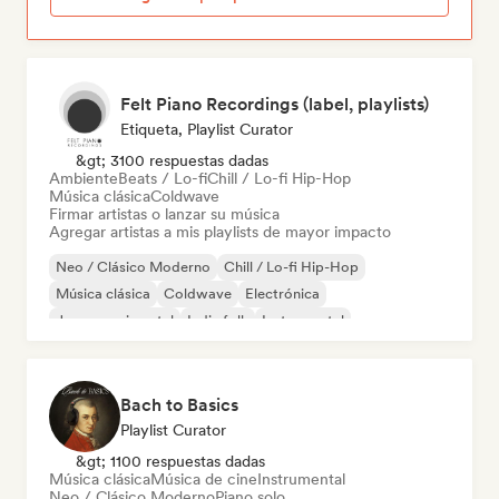
Felt Piano Recordings (label, playlists)
Etiqueta, Playlist Curator
&gt; 3100 respuestas dadas
Ambiente
Beats / Lo-fi
Chill / Lo-fi Hip-Hop
Música clásica
Coldwave
Firmar artistas o lanzar su música
Agregar artistas a mis playlists de mayor impacto
Neo / Clásico Moderno
Chill / Lo-fi Hip-Hop
Música clásica
Coldwave
Electrónica
Jazz experimental
Indie folk
Instrumental
Bach to Basics
Playlist Curator
&gt; 1100 respuestas dadas
Música clásica
Música de cine
Instrumental
Neo / Clásico Moderno
Piano solo