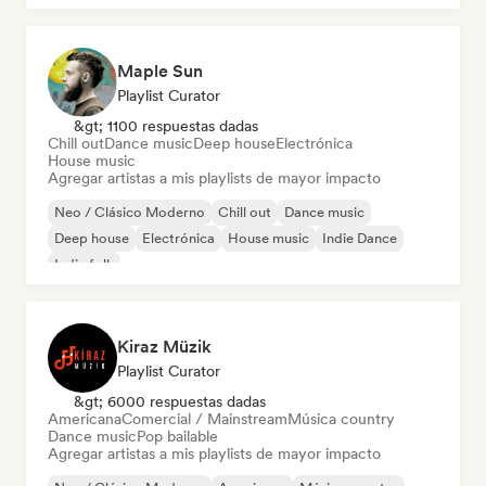
Maple Sun
Playlist Curator
&gt; 1100 respuestas dadas
Chill out
Dance music
Deep house
Electrónica
House music
Agregar artistas a mis playlists de mayor impacto
Neo / Clásico Moderno
Chill out
Dance music
Deep house
Electrónica
House music
Indie Dance
Indie folk
Kiraz Müzik
Playlist Curator
&gt; 6000 respuestas dadas
Americana
Comercial / Mainstream
Música country
Dance music
Pop bailable
Agregar artistas a mis playlists de mayor impacto