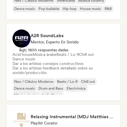
Neo / Clásico Moderno
Americana
Música country
Dance music
Pop bailable
Hip-hop
House music
R&B
A2R SoundLabs
Mentor, Experto En Sonido
&gt; 1800 respuestas dadas
Acid house
Música árabe
Beats / Lo-fi
Chill out
Dance music
Dar a los artistas consejos constructivos
Dar a los artistas feedback detallado sobre su
sonido/producción.
Neo / Clásico Moderno
Beats / Lo-fi
Chill out
Dance music
Drum and Bass
Electrónica
Música de cine
Indie Dance
Relaxing Instrumental (MDJ Matthias De Jaeger)
Playlist Curator