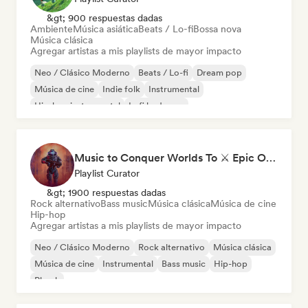
&gt; 900 respuestas dadas
Ambiente
Música asiática
Beats / Lo-fi
Bossa nova
Música clásica
Agregar artistas a mis playlists de mayor impacto
Neo / Clásico Moderno
Beats / Lo-fi
Dream pop
Música de cine
Indie folk
Instrumental
Hip-hop instrumental
Lofi bedroom
Music to Conquer Worlds To ⚔️ Epic Orchestral, Cinematic & Trailer Music
Playlist Curator
&gt; 1900 respuestas dadas
Rock alternativo
Bass music
Música clásica
Música de cine
Hip-hop
Agregar artistas a mis playlists de mayor impacto
Neo / Clásico Moderno
Rock alternativo
Música clásica
Música de cine
Instrumental
Bass music
Hip-hop
Phonk