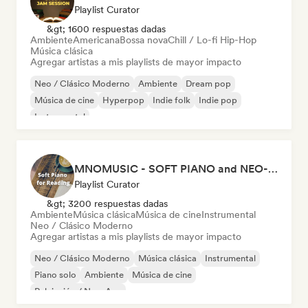
Playlist Curator
&gt; 1600 respuestas dadas
Ambiente
Americana
Bossa nova
Chill / Lo-fi Hip-Hop
Música clásica
Agregar artistas a mis playlists de mayor impacto
Neo / Clásico Moderno
Ambiente
Dream pop
Música de cine
Hyperpop
Indie folk
Indie pop
Instrumental
MNOMUSIC - SOFT PIANO and NEO-CLASSICAL
Playlist Curator
&gt; 3200 respuestas dadas
Ambiente
Música clásica
Música de cine
Instrumental
Neo / Clásico Moderno
Agregar artistas a mis playlists de mayor impacto
Neo / Clásico Moderno
Música clásica
Instrumental
Piano solo
Ambiente
Música de cine
Relajación / New Age