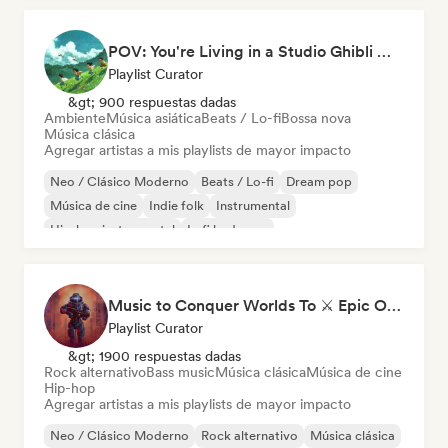
POV: You're Living in a Studio Ghibli Movie 🌱 Neo-Classical Piano & Dream Pop
Playlist Curator
&gt; 900 respuestas dadas
Ambiente
Música asiática
Beats / Lo-fi
Bossa nova
Música clásica
Agregar artistas a mis playlists de mayor impacto
Neo / Clásico Moderno
Beats / Lo-fi
Dream pop
Música de cine
Indie folk
Instrumental
Hip-hop instrumental
Lofi bedroom
Music to Conquer Worlds To ⚔️ Epic Orchestral, Cinematic & Trailer Music
Playlist Curator
&gt; 1900 respuestas dadas
Rock alternativo
Bass music
Música clásica
Música de cine
Hip-hop
Agregar artistas a mis playlists de mayor impacto
Neo / Clásico Moderno
Rock alternativo
Música clásica