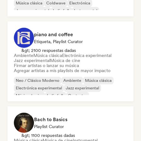
Música clásica
Coldwave
Electrónica
Jazz experimental
Indie folk
Instrumental
piano and coffee
Etiqueta, Playlist Curator
&gt; 2100 respuestas dadas
Ambiente
Música clásica
Electrónica experimental
Jazz experimental
Música de cine
Firmar artistas o lanzar su música
Agregar artistas a mis playlists de mayor impacto
Neo / Clásico Moderno
Ambiente
Música clásica
Electrónica experimental
Jazz experimental
Música de cine
Indie folk
Cantautor
Bach to Basics
Playlist Curator
&gt; 1100 respuestas dadas
Música clásica
Música de cine
Instrumental