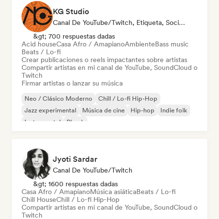
KG Studio
Canal De YouTube/Twitch, Etiqueta, Social Media Influencer
&gt; 700 respuestas dadas
Acid house
Casa Afro / Amapiano
Ambiente
Bass music
Beats / Lo-fi
Crear publicaciones o reels impactantes sobre artistas
Compartir artistas en mi canal de YouTube, SoundCloud o
Twitch
Firmar artistas o lanzar su música
Neo / Clásico Moderno
Chill / Lo-fi Hip-Hop
Jazz experimental
Música de cine
Hip-hop
Indie folk
Instrumental
Phonk
Jyoti Sardar
Canal De YouTube/Twitch
&gt; 1600 respuestas dadas
Casa Afro / Amapiano
Música asiática
Beats / Lo-fi
Chill House
Chill / Lo-fi Hip-Hop
Compartir artistas en mi canal de YouTube, SoundCloud o
Twitch