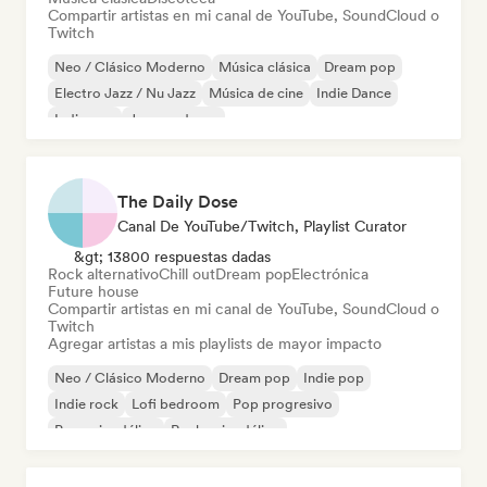
Compartir artistas en mi canal de YouTube, SoundCloud o
Twitch
Neo / Clásico Moderno
Música clásica
Dream pop
Electro Jazz / Nu Jazz
Música de cine
Indie Dance
Indie pop
Jazz moderno
The Daily Dose
Canal De YouTube/Twitch, Playlist Curator
&gt; 13800 respuestas dadas
Rock alternativo
Chill out
Dream pop
Electrónica
Future house
Compartir artistas en mi canal de YouTube, SoundCloud o
Twitch
Agregar artistas a mis playlists de mayor impacto
Neo / Clásico Moderno
Dream pop
Indie pop
Indie rock
Lofi bedroom
Pop progresivo
Pop psicodélico
Rock psicodélico