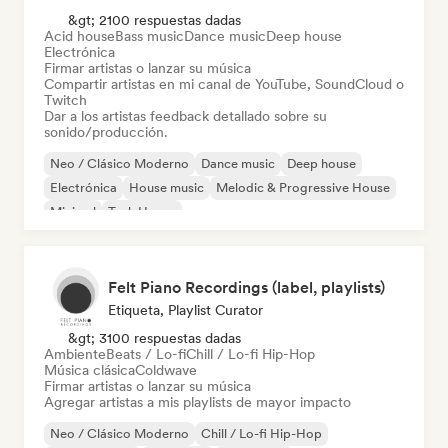
&gt; 2100 respuestas dadas
Acid house
Bass music
Dance music
Deep house
Electrónica
Firmar artistas o lanzar su música
Compartir artistas en mi canal de YouTube, SoundCloud o
Twitch
Dar a los artistas feedback detallado sobre su
sonido/producción.
Neo / Clásico Moderno
Dance music
Deep house
Electrónica
House music
Melodic & Progressive House
Minimal
Tech House
Felt Piano Recordings (label, playlists)
Etiqueta, Playlist Curator
&gt; 3100 respuestas dadas
Ambiente
Beats / Lo-fi
Chill / Lo-fi Hip-Hop
Música clásica
Coldwave
Firmar artistas o lanzar su música
Agregar artistas a mis playlists de mayor impacto
Neo / Clásico Moderno
Chill / Lo-fi Hip-Hop