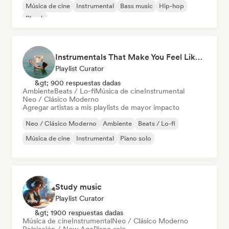
Música de cine
Instrumental
Bass music
Hip-hop
Phonk
Instrumentals That Make You Feel Like Floating
Playlist Curator
&gt; 900 respuestas dadas
Ambiente
Beats / Lo-fi
Música de cine
Instrumental
Neo / Clásico Moderno
Agregar artistas a mis playlists de mayor impacto
Neo / Clásico Moderno
Ambiente
Beats / Lo-fi
Música de cine
Instrumental
Piano solo
Study music
Playlist Curator
&gt; 1900 respuestas dadas
Música de cine
Instrumental
Neo / Clásico Moderno