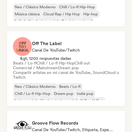
Neo / Clásico Moderno
Chill / Lo-fi Hip-Hop
Música clásica
Cloud Rap / Hip Hop
Hip-hop
Indie India
Instrumental
Pop internacional
Off The Label
Canal De YouTube/Twitch
&gt; 1200 respuestas dadas
Beats / Lo-fi
Chill / Lo-fi Hip-Hop
Chill out
Comercial / Mainstream
Dream pop
Compartir artistas en mi canal de YouTube, SoundCloud o
Twitch
Neo / Clásico Moderno
Beats / Lo-fi
Chill / Lo-fi Hip-Hop
Dream pop
Indie pop
Instrumental
Hip-hop instrumental
K-Pop/J-Pop
Groove Flow Records
Canal De YouTube/Twitch, Etiqueta, Experto En Sonido