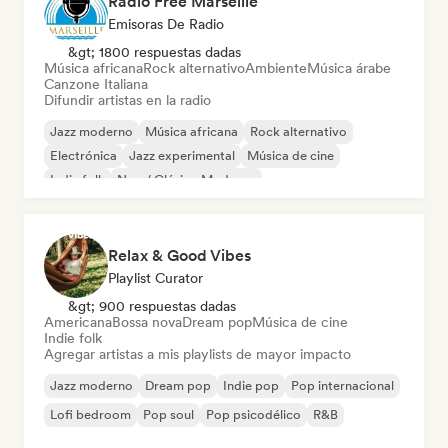
Radio Free Marseille
Emisoras De Radio
&gt; 1800 respuestas dadas
Música africana
Rock alternativo
Ambiente
Música árabe
Canzone Italiana
Difundir artistas en la radio
Jazz moderno
Música africana
Rock alternativo
Electrónica
Jazz experimental
Música de cine
Indie folk
Neo / Clásico Moderno
Relax & Good Vibes
Playlist Curator
&gt; 900 respuestas dadas
Americana
Bossa nova
Dream pop
Música de cine
Indie folk
Agregar artistas a mis playlists de mayor impacto
Jazz moderno
Dream pop
Indie pop
Pop internacional
Lofi bedroom
Pop soul
Pop psicodélico
R&B