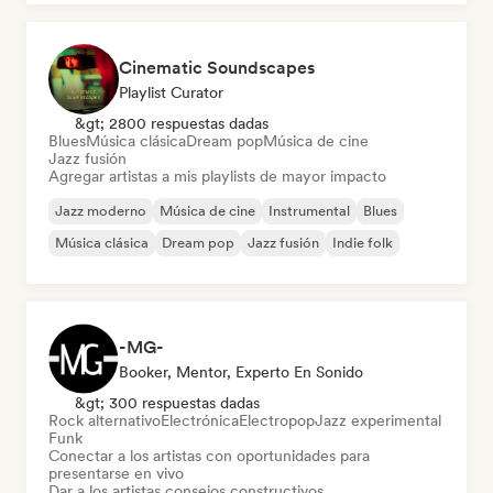
Cinematic Soundscapes
Playlist Curator
&gt; 2800 respuestas dadas
Blues
Música clásica
Dream pop
Música de cine
Jazz fusión
Agregar artistas a mis playlists de mayor impacto
Jazz moderno
Música de cine
Instrumental
Blues
Música clásica
Dream pop
Jazz fusión
Indie folk
-MG-
Booker, Mentor, Experto En Sonido
&gt; 300 respuestas dadas
Rock alternativo
Electrónica
Electropop
Jazz experimental
Funk
Conectar a los artistas con oportunidades para
presentarse en vivo
Dar a los artistas consejos constructivos