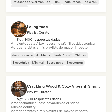
Deutschpop/German Pop
Funk
Indie Dance
Indie folk
Indie pop
Loungitude
Playlist Curator
&gt; 1400 respuestas dadas
Ambiente
Beats / Lo-fi
Bossa nova
Chill out
Electrónica
Agregar artistas a mis playlists de mayor impacto
Jazz moderno
Ambiente
Beats / Lo-fi
Chill out
Electrónica
Minimal
Bossa nova
Electropop
Crackling Wood & Cozy Vibes 🔥 Singer-Songwriter, Dream Pop & Bedroom Pop
Playlist Curator
&gt; 2800 respuestas dadas
Americana
Blues
Bossa nova
Música cristiana
Música country
Agregar artistas a mis playlists de mayor impacto