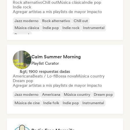
Rock alternativo
Chill out
Música clásica
Indie pop
Indie rock
Agregar artistas a mis playlists de mayor impacto
Jazz moderno
Rock alternativo
Chill out
Música clásica
Indie pop
Indie rock
Instrumental
Pop rock
Calm Summer Morning
Playlist Curator
&gt; 1900 respuestas dadas
Americana
Beats / Lo-fi
Bossa nova
Música country
Dream pop
Agregar artistas a mis playlists de mayor impacto
Jazz moderno
Americana
Música country
Dream pop
Música de cine
Indie folk
Indie pop
Instrumental