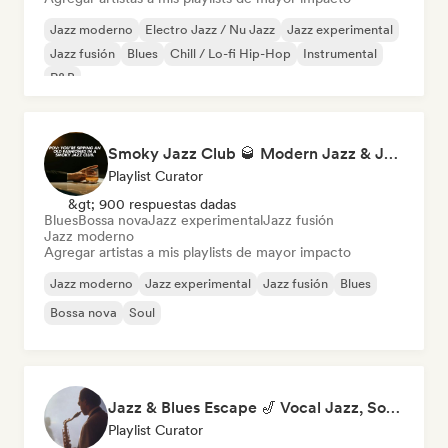
Jazz moderno
Electro Jazz / Nu Jazz
Jazz experimental
Jazz fusión
Blues
Chill / Lo-fi Hip-Hop
Instrumental
R&B
Smoky Jazz Club 🥃 Modern Jazz & Jazz Fusion to Sip an Old Fashioned to
Playlist Curator
&gt; 900 respuestas dadas
Blues
Bossa nova
Jazz experimental
Jazz fusión
Jazz moderno
Agregar artistas a mis playlists de mayor impacto
Jazz moderno
Jazz experimental
Jazz fusión
Blues
Bossa nova
Soul
Jazz & Blues Escape 🎷 Vocal Jazz, Soul Blues & Classic Standards
Playlist Curator