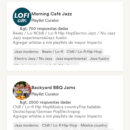
Morning Café Jazz
Playlist Curator
&gt; 700 respuestas dadas
Beats / Lo-fi
Chill / Lo-fi Hip-Hop
Electro Jazz / Nu Jazz
Jazz experimental
Jazz fusión
Agregar artistas a mis playlists de mayor impacto
Jazz moderno
Beats / Lo-fi
Chill / Lo-fi Hip-Hop
Electro Jazz / Nu Jazz
Jazz experimental
Jazz fusión
Hip-hop instrumental
Lofi bedroom
Backyard BBQ Jams
Playlist Curator
&gt; 2500 respuestas dadas
Chill / Lo-fi Hip-Hop
Música country
Pop bailable
Deutschpop/German Pop
Electropop
Agregar artistas a mis playlists de mayor impacto
Jazz moderno
Chill / Lo-fi Hip-Hop
Música country