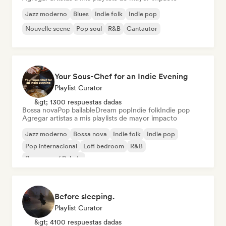
Jazz moderno
Blues
Indie folk
Indie pop
Nouvelle scene
Pop soul
R&B
Cantautor
Your Sous-Chef for an Indie Evening
Playlist Curator
&gt; 1300 respuestas dadas
Bossa nova
Pop bailable
Dream pop
Indie folk
Indie pop
Agregar artistas a mis playlists de mayor impacto
Jazz moderno
Bossa nova
Indie folk
Indie pop
Pop internacional
Lofi bedroom
R&B
Pop suave / Balada
Before sleeping.
Playlist Curator
&gt; 4100 respuestas dadas