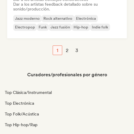
Dar a los artistas feedback detallado sobre su
sonido/producción.
Jazz moderno
Rock alternativo
Electrónica
Electropop
Funk
Jazz fusión
Hip-hop
Indie folk
1
2
3
Curadores/profesionales por género
Top Clásica/Instrumental
Top Electrónica
Top Folk/Acústica
Top Hip-hop/Rap