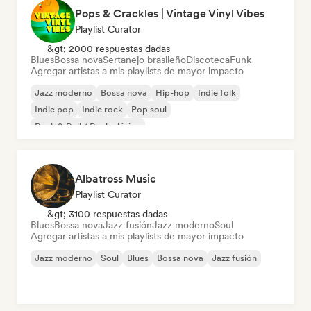
Pops & Crackles | Vintage Vinyl Vibes
Playlist Curator
&gt; 2000 respuestas dadas
Blues
Bossa nova
Sertanejo brasileño
Discoteca
Funk
Agregar artistas a mis playlists de mayor impacto
Jazz moderno
Bossa nova
Hip-hop
Indie folk
Indie pop
Indie rock
Pop soul
Rock & Roll / Rock clásico
Albatross Music
Playlist Curator
&gt; 3100 respuestas dadas
Blues
Bossa nova
Jazz fusión
Jazz moderno
Soul
Agregar artistas a mis playlists de mayor impacto
Jazz moderno
Soul
Blues
Bossa nova
Jazz fusión