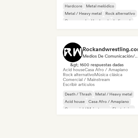
Hardcore
Metal melódico
Metal / Heavy metal
Rock alternativo
Garage rock
Hard rock
Indie rock
New wave
Rockandwrestling.c
Medios De Comunicación/Peri
&gt; 1600 respuestas dadas
Acid house
Casa Afro / Amapiano
Rock alternativo
Música clásica
Comercial / Mainstream
Escribir artículos
Death / Thrash
Metal / Heavy metal
Acid house
Casa Afro / Amapiano
Comercial / Mainstream
Electrónica
Música de cine
Hard rock