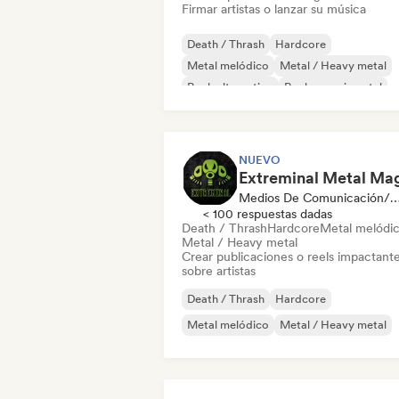
Firmar artistas o lanzar su música
Death / Thrash
Hardcore
Metal melódico
Metal / Heavy metal
Rock alternativo
Rock experimental
Garage rock
Hard rock
NUEVO
Medios De Comunicación/Peri
< 100 respuestas dadas
Death / Thrash
Hardcore
Metal melódi
Metal / Heavy metal
Crear publicaciones o reels impactant
sobre artistas
Death / Thrash
Hardcore
Metal melódico
Metal / Heavy metal