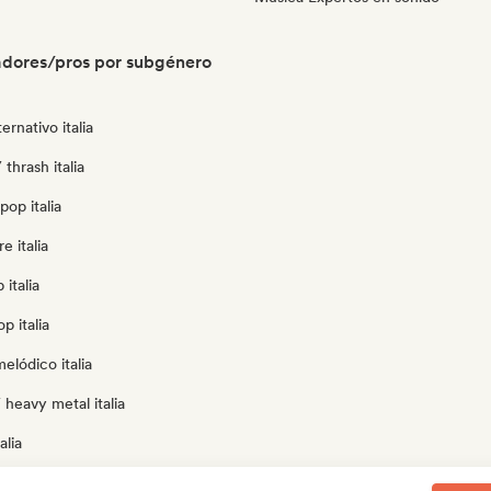
radores/pros por subgénero
ernativo italia
thrash italia
pop italia
e italia
italia
p italia
elódico italia
 heavy metal italia
alia
r italia