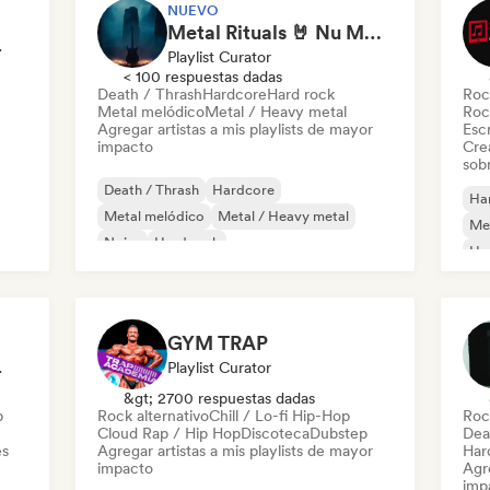
NUEVO
Metal Rituals 🤘 Nu Metal, Alt Metal & Progressive Metal
odista
Playlist Curator
< 100 respuestas dadas
Death / Thrash
Hardcore
Hard rock
Roc
Metal melódico
Metal / Heavy metal
Roc
Agregar artistas a mis playlists de mayor
Escr
impacto
Cre
sobr
Death / Thrash
Hardcore
Ha
Metal melódico
Metal / Heavy metal
Met
Noise
Hard rock
Ha
k
Ro
GYM TRAP
odista
Playlist Curator
&gt; 2700 respuestas dadas
p
Rock alternativo
Chill / Lo-fi Hip-Hop
Roc
Cloud Rap / Hip Hop
Discoteca
Dubstep
Dea
es
Agregar artistas a mis playlists de mayor
Har
impacto
Agre
imp