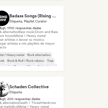
perpop
Badass Songs (Rising Wave Records)
Etiqueta, Playlist Curator
&gt; 1700 respuestas dadas
k alternativo
Bass music
Drum and Bass
ure house
Metal / Heavy metal
ar artistas o lanzar su música
gar artistas a mis playlists de mayor
acto
al / Heavy metal
Rock alternativo
onk
Rock & Roll / Rock clásico
Trap
s music
Drum and Bass
Future house
Schaden Collective
Etiqueta
&gt; 200 respuestas dadas
k alternativo
Death / Thrash
Hardcore
al melódico
Metal / Heavy metal