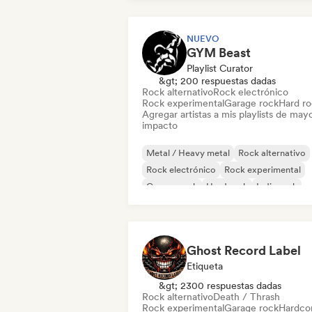
NUEVO
GYM Beast
Playlist Curator
&gt; 200 respuestas dadas
Rock alternativo
Rock electrónico
Rock experimental
Garage rock
Hard r
Agregar artistas a mis playlists de may
impacto
Metal / Heavy metal
Rock alternativo
Rock electrónico
Rock experimental
Garage rock
Hard rock
Indie rock
New wave
Ghost Record Label
Etiqueta
&gt; 2300 respuestas dadas
Rock alternativo
Death / Thrash
Rock experimental
Garage rock
Hardco