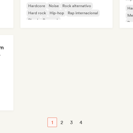
Hardcore
Noise
Rock alternativo
Ha
Hard rock
Hip-hop
Rap internacional
Met
Phonk
Pop rock
Roc
Pia
om
odista
1
2
3
4