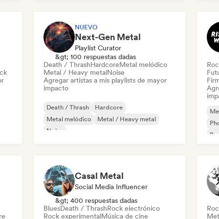
Hy
NUEVO
Next-Gen Metal
Playlist Curator
&gt; 100 respuestas dadas
Death / Thrash
Hardcore
Metal melódico
Roc
ock
Metal / Heavy metal
Noise
Fut
or
Agregar artistas a mis playlists de mayor
Firm
impacto
Agre
imp
Death / Thrash
Hardcore
Met
Metal melódico
Metal / Heavy metal
Ph
Noise
Bas
Casal Metal
Social Media Influencer
&gt; 400 respuestas dadas
Blues
Death / Thrash
Rock electrónico
Roc
re
Rock experimental
Música de cine
Met