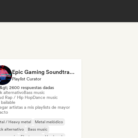
Epic Gaming Soundtracks
Playlist Curator
&gt; 2600 respuestas dadas
k alternativo
Bass music
ud Rap / Hip Hop
Dance music
bailable
gar artistas a mis playlists de mayor
acto
al / Heavy metal
Metal melódico
k alternativo
Bass music
nce music
Electropop
Hard rock