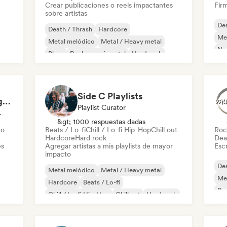
Crear publicaciones o reels impactantes
Firm
sobre artistas
Dea
Death / Thrash
Hardcore
Me
Metal melódico
Metal / Heavy metal
No
Blues
Rock experimental
Hard rock
Po
Rock psicodélico
Side C Playlists
Extreminal Metal Magazine & TV
Playlist Curator
odista
&gt; 1000 respuestas dadas
co
Beats / Lo-fi
Chill / Lo-fi Hip-Hop
Chill out
Roc
Hardcore
Hard rock
Dea
es
Agregar artistas a mis playlists de mayor
Escr
impacto
Dea
Metal melódico
Metal / Heavy metal
Met
Hardcore
Beats / Lo-fi
Roc
Chill / Lo-fi Hip-Hop
Chill out
Hard rock
Mús
Hip-hop