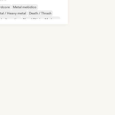
rdcore
Metal melódico
al / Heavy metal
Death / Thrash
k alternativo
Neo / Clásico Moderno
no solo
Música clásica