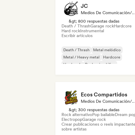
JC
Medios De Comunicación/Peri
&gt; 800 respuestas dadas
Death / Thrash
Garage rock
Hardcore
Hard rock
Instrumental
Escribir artículos
Death / Thrash
Metal melódico
Metal / Heavy metal
Hardcore
Hard rock
Rock psicodélico
Rock & Roll / Rock clásico
Garage roc
Ecos Compartidos
Medios De Comunicación/Peri
&gt; 300 respuestas dadas
Rock alternativo
Pop bailable
Dream po
Electropop
Garage rock
Crear publicaciones o reels impactant
sobre artistas