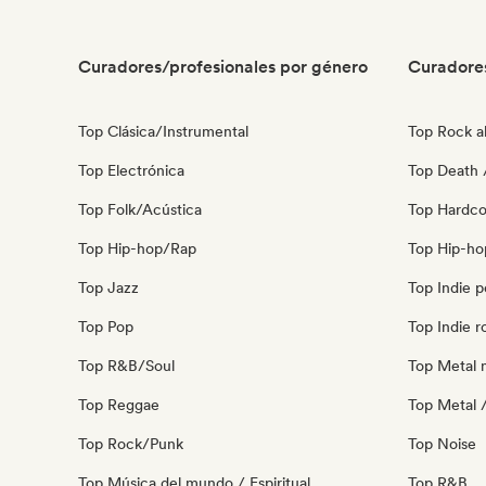
Curadores/profesionales por género
Curadore
Top Clásica/Instrumental
Top Rock al
Top Electrónica
Top Death 
Top Folk/Acústica
Top Hardco
Top Hip-hop/Rap
Top Hip-ho
Top Jazz
Top Indie 
Top Pop
Top Indie r
Top R&B/Soul
Top Metal 
Top Reggae
Top Metal 
Top Rock/Punk
Top Noise
Top Música del mundo / Espiritual
Top R&B