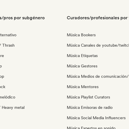
s/pros por subgénero
Curadores/profesionales por 
ternativo
Música Bookers
/ Thrash
Música Canales de youtube/twitc
re
Música Etiquetas
p
Música Gestores
pop
Música Medios de comunicación/P
ock
Música Mentores
melódico
Música Playlist Curators
/ Heavy metal
Música Emisoras de radio
Música Social Media Influencers
Música Expertos en sonido