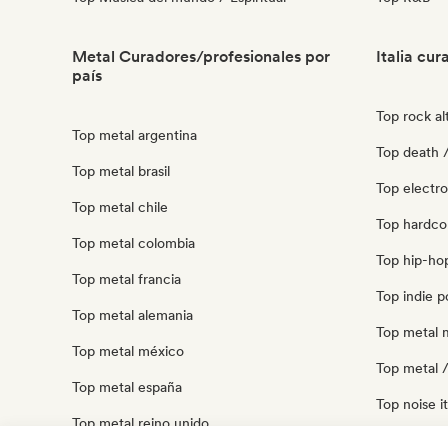
Metal Curadores/profesionales por
Italia cu
país
Top rock alt
Top metal argentina
Top death / 
Top metal brasil
Top electro
Top metal chile
Top hardcor
Top metal colombia
Top hip-hop 
Top metal francia
Top indie po
Top metal alemania
Top metal m
Top metal méxico
Top metal /
Top metal españa
Top noise it
Top metal reino unido
Top cantauto