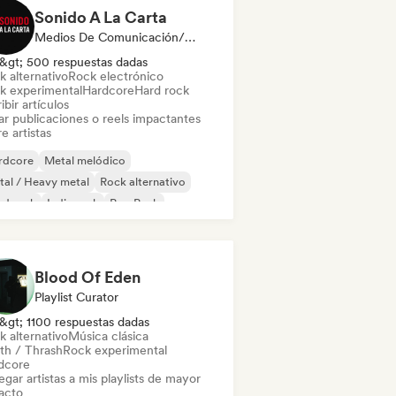
Sonido A La Carta
Medios De Comunicación/Periodista
&gt; 500 respuestas dadas
k alternativo
Rock electrónico
k experimental
Hardcore
Hard rock
ibir artículos
ar publicaciones o reels impactantes
e artistas
rdcore
Metal melódico
al / Heavy metal
Rock alternativo
rd rock
Indie rock
Pop Punk
ck progresivo
Blood Of Eden
Playlist Curator
&gt; 1100 respuestas dadas
k alternativo
Música clásica
th / Thrash
Rock experimental
dcore
gar artistas a mis playlists de mayor
acto