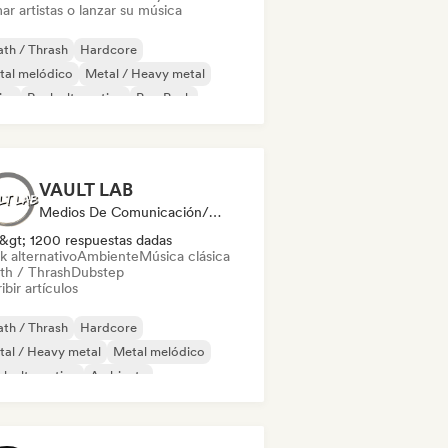
ar artistas o lanzar su música
th / Thrash
Hardcore
tal melódico
Metal / Heavy metal
ise
Rock alternativo
Pop Punk
st punk
VAULT LAB
Medios De Comunicación/Periodista
&gt; 1200 respuestas dadas
k alternativo
Ambiente
Música clásica
th / Thrash
Dubstep
ibir artículos
th / Thrash
Hardcore
al / Heavy metal
Metal melódico
k alternativo
Ambiente
ica clásica
Música de cine