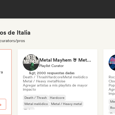
s de Italia
 curators/pros
Metal Mayhem 🤘 Metalcore, Deathcore & Progressive Metal
Playlist Curator
ra
&gt; 2000 respuestas dadas
Death / Thrash
Hardcore
Metal melódico
Roc
Metal / Heavy metal
Noise
Clo
Agregar artistas a mis playlists de mayor
Pop 
impacto
Agre
imp
Death / Thrash
Hardcore
Met
Metal melódico
Metal / Heavy metal
o
Roc
Noise
Da