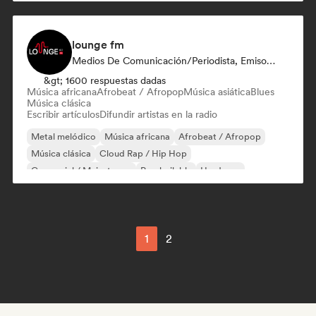
lounge fm
Medios De Comunicación/Periodista, Emisoras De Radio
&gt; 1600 respuestas dadas
Música africana
Afrobeat / Afropop
Música asiática
Blues
Música clásica
Escribir artículos
Difundir artistas en la radio
Metal melódico
Música africana
Afrobeat / Afropop
Música clásica
Cloud Rap / Hip Hop
Comercial / Mainstream
Pop bailable
Hardcore
1
2