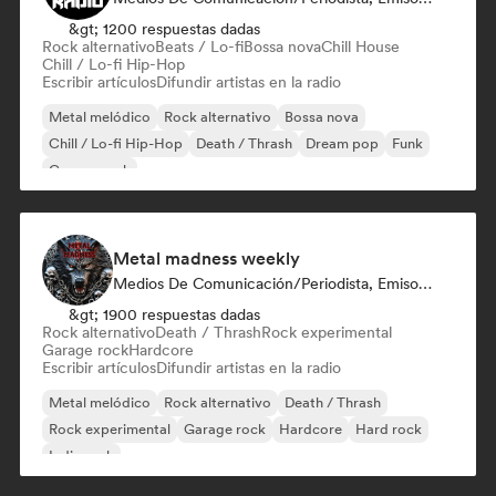
&gt; 1200 respuestas dadas
Rock alternativo
Beats / Lo-fi
Bossa nova
Chill House
Chill / Lo-fi Hip-Hop
Escribir artículos
Difundir artistas en la radio
Metal melódico
Rock alternativo
Bossa nova
Chill / Lo-fi Hip-Hop
Death / Thrash
Dream pop
Funk
Garage rock
Metal madness weekly
Medios De Comunicación/Periodista, Emisoras De Radio
&gt; 1900 respuestas dadas
Rock alternativo
Death / Thrash
Rock experimental
Garage rock
Hardcore
Escribir artículos
Difundir artistas en la radio
Metal melódico
Rock alternativo
Death / Thrash
Rock experimental
Garage rock
Hardcore
Hard rock
Indie rock