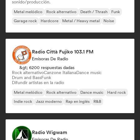
sonido/producción.
Metal melódico
Rock alternativo
Death / Thrash
Funk
Garage rock
Hardcore
Metal / Heavy metal
Noise
Radio Città Fujiko 103.1 FM
Emisoras De Radio
&gt; 6200 respuestas dadas
Rock alternativo
Canzone Italiana
Dance music
Drum and Bass
Funk
Difundir artistas en la radio
Metal melódico
Rock alternativo
Dance music
Hard rock
Indie rock
Jazz moderno
Rap en inglés
R&B
Radio Wigwam
Emisoras De Radio