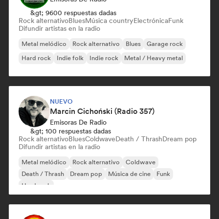
&gt; 9600 respuestas dadas
Rock alternativo
Blues
Música country
Electrónica
Funk
Difundir artistas en la radio
Metal melódico
Rock alternativo
Blues
Garage rock
Hard rock
Indie folk
Indie rock
Metal / Heavy metal
NUEVO
Marcin Cichoński (Radio 357)
Emisoras De Radio
&gt; 100 respuestas dadas
Rock alternativo
Blues
Coldwave
Death / Thrash
Dream pop
Difundir artistas en la radio
Metal melódico
Rock alternativo
Coldwave
Death / Thrash
Dream pop
Música de cine
Funk
Hard rock