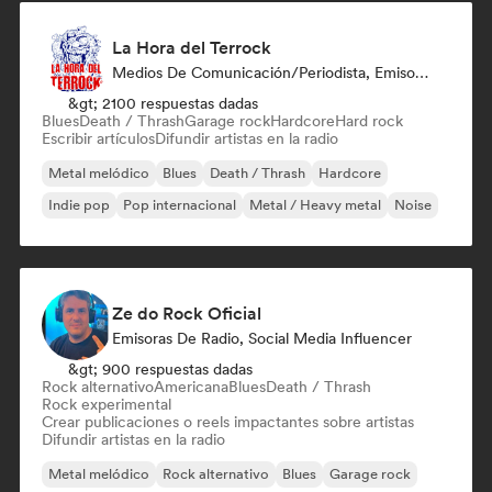
La Hora del Terrock
Medios De Comunicación/Periodista, Emisoras De Radio
&gt; 2100 respuestas dadas
Blues
Death / Thrash
Garage rock
Hardcore
Hard rock
Escribir artículos
Difundir artistas en la radio
Metal melódico
Blues
Death / Thrash
Hardcore
Indie pop
Pop internacional
Metal / Heavy metal
Noise
Ze do Rock Oficial
Emisoras De Radio, Social Media Influencer
&gt; 900 respuestas dadas
Rock alternativo
Americana
Blues
Death / Thrash
Rock experimental
Crear publicaciones o reels impactantes sobre artistas
Difundir artistas en la radio
Metal melódico
Rock alternativo
Blues
Garage rock