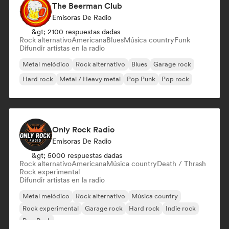
The Beerman Club
Emisoras De Radio
&gt; 2100 respuestas dadas
Rock alternativo
Americana
Blues
Música country
Funk
Difundir artistas en la radio
Metal melódico
Rock alternativo
Blues
Garage rock
Hard rock
Metal / Heavy metal
Pop Punk
Pop rock
Only Rock Radio
Emisoras De Radio
&gt; 5000 respuestas dadas
Rock alternativo
Americana
Música country
Death / Thrash
Rock experimental
Difundir artistas en la radio
Metal melódico
Rock alternativo
Música country
Rock experimental
Garage rock
Hard rock
Indie rock
Pop Punk