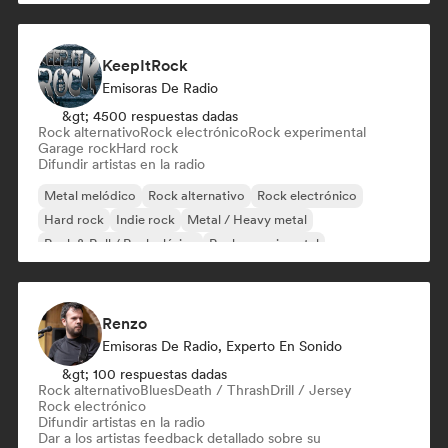
KeepItRock
Emisoras De Radio
&gt; 4500 respuestas dadas
Rock alternativo
Rock electrónico
Rock experimental
Garage rock
Hard rock
Difundir artistas en la radio
Metal melódico
Rock alternativo
Rock electrónico
Hard rock
Indie rock
Metal / Heavy metal
Rock & Roll / Rock clásico
Rock experimental
Renzo
Emisoras De Radio, Experto En Sonido
&gt; 100 respuestas dadas
Rock alternativo
Blues
Death / Thrash
Drill / Jersey
Rock electrónico
Difundir artistas en la radio
Dar a los artistas feedback detallado sobre su