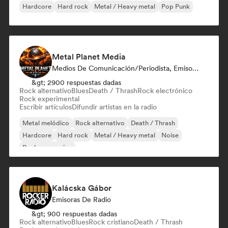
Hardcore
Hard rock
Metal / Heavy metal
Pop Punk
Metal Planet Media
Medios De Comunicación/Periodista, Emisoras De Radio
&gt; 2900 respuestas dadas
Rock alternativo
Blues
Death / Thrash
Rock electrónico
Rock experimental
Escribir artículos
Difundir artistas en la radio
Metal melódico
Rock alternativo
Death / Thrash
Hardcore
Hard rock
Metal / Heavy metal
Noise
Rock progresivo
Kalácska Gábor
Emisoras De Radio
&gt; 900 respuestas dadas
Rock alternativo
Blues
Rock cristiano
Death / Thrash