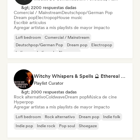
&gt; 2200 respuestas dadas
Comercial / Mainstream
Deutschpop/German Pop
Dream pop
Electropop
House music
Escribir artículos
Agregar artistas a mis playlists de mayor impacto
Lofi bedroom
Comercial / Mainstream
Deutschpop/German Pop
Dream pop
Electropop
Indie pop
Indie rock
New wave
Witchy Whispers & Spells 🔮 Ethereal Art Pop & Dream Pop
Playlist Curator
&gt; 2000 respuestas dadas
Rock alternativo
Coldwave
Dream pop
Música de cine
Hyperpop
Agregar artistas a mis playlists de mayor impacto
Lofi bedroom
Rock alternativo
Dream pop
Indie folk
Indie pop
Indie rock
Pop soul
Shoegaze