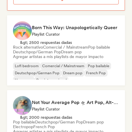
Born This Way: Unapologetically Queer
Playlist Curator
&gt; 2500 respuestas dadas
Rock alternativo
Comercial / Mainstream
Pop bailable
Deutschpop/German Pop
Dream pop
Agregar artistas a mis playlists de mayor impacto
Lofi bedroom
Comercial / Mainstream
Pop bailable
Deutschpop/German Pop
Dream pop
French Pop
Hyperpop
Pop internacional
Not Your Average Pop 🛸 Art Pop, Alt-Pop & Indie Pop
Playlist Curator
&gt; 2000 respuestas dadas
Pop bailable
Deutschpop/German Pop
Dream pop
Electropop
French Pop
Agregar artistas a mis playlists de mayor impacto