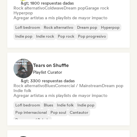
&gt; 1800 respuestas dadas
Rock alternativo
Coldwave
Dream pop
Garage rock
Hyperpop
Agregar artistas a mis playlists de mayor impacto
Lofi bedroom
Rock alternativo
Dream pop
Hyperpop
Indie pop
Indie rock
Pop rock
Pop progresivo
Tears on Shuffle
Playlist Curator
&gt; 3300 respuestas dadas
Rock alternativo
Blues
Comercial / Mainstream
Dream pop
Indie folk
Agregar artistas a mis playlists de mayor impacto
Lofi bedroom
Blues
Indie folk
Indie pop
Pop internacional
Pop soul
Cantautor
Pop suave / Balada