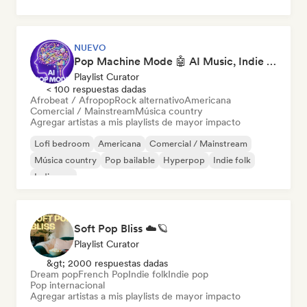
NUEVO
Pop Machine Mode 🤖 AI Music, Indie Pop & Dream Pop
Playlist Curator
< 100 respuestas dadas
Afrobeat / Afropop
Rock alternativo
Americana
Comercial / Mainstream
Música country
Agregar artistas a mis playlists de mayor impacto
Lofi bedroom
Americana
Comercial / Mainstream
Música country
Pop bailable
Hyperpop
Indie folk
Indie pop
Soft Pop Bliss ☁️🪐
Playlist Curator
&gt; 2000 respuestas dadas
Dream pop
French Pop
Indie folk
Indie pop
Pop internacional
Agregar artistas a mis playlists de mayor impacto