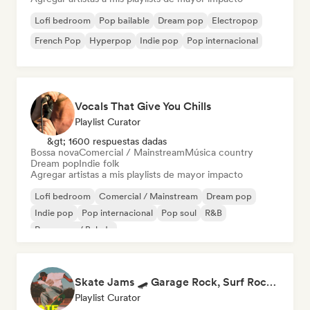
Lofi bedroom
Pop bailable
Dream pop
Electropop
French Pop
Hyperpop
Indie pop
Pop internacional
Vocals That Give You Chills
Playlist Curator
&gt; 1600 respuestas dadas
Bossa nova
Comercial / Mainstream
Música country
Dream pop
Indie folk
Agregar artistas a mis playlists de mayor impacto
Lofi bedroom
Comercial / Mainstream
Dream pop
Indie pop
Pop internacional
Pop soul
R&B
Pop suave / Balada
Skate Jams 🛹 Garage Rock, Surf Rock & Neo-Psych
Playlist Curator