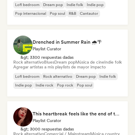
Lofi bedroom
Dream pop
Indie folk
Indie pop
Pop internacional
Pop soul
R&B
Cantautor
Drenched in Summer Rain 🌧️🌴
Playlist Curator
&gt; 3300 respuestas dadas
Rock alternativo
Blues
Dream pop
Música de cine
Indie folk
Agregar artistas a mis playlists de mayor impacto
Lofi bedroom
Rock alternativo
Dream pop
Indie folk
Indie pop
Indie rock
Pop rock
Pop soul
This heartbreak feels like the end of the world
Playlist Curator
&gt; 3000 respuestas dadas
Rock alternativo
Comercial / Mainstream
Música country