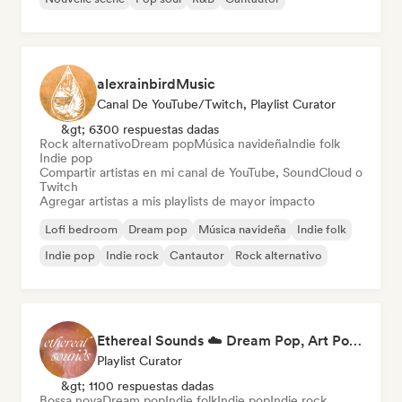
alexrainbirdMusic
Canal De YouTube/Twitch, Playlist Curator
&gt; 6300 respuestas dadas
Rock alternativo
Dream pop
Música navideña
Indie folk
Indie pop
Compartir artistas en mi canal de YouTube, SoundCloud o
Twitch
Agregar artistas a mis playlists de mayor impacto
Lofi bedroom
Dream pop
Música navideña
Indie folk
Indie pop
Indie rock
Cantautor
Rock alternativo
Ethereal Sounds ☁️ Dream Pop, Art Pop & Atmospheric Indie
Playlist Curator
&gt; 1100 respuestas dadas
Bossa nova
Dream pop
Indie folk
Indie pop
Indie rock