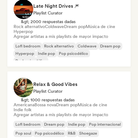
Late Night Drives 🎆
Playlist Curator
&gt; 2000 respuestas dadas
Rock alternativo
Coldwave
Dream pop
Música de cine
Hyperpop
Agregar artistas a mis playlists de mayor impacto
Lofi bedroom
Rock alternativo
Coldwave
Dream pop
Hyperpop
Indie pop
Pop psicodélico
Rock psicodélico
Relax & Good Vibes
Playlist Curator
&gt; 1000 respuestas dadas
Americana
Bossa nova
Dream pop
Música de cine
Indie folk
Agregar artistas a mis playlists de mayor impacto
Lofi bedroom
Dream pop
Indie pop
Pop internacional
Pop soul
Pop psicodélico
R&B
Shoegaze