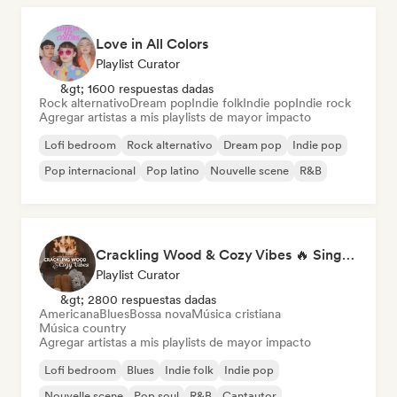
Love in All Colors
Playlist Curator
&gt; 1600 respuestas dadas
Rock alternativo
Dream pop
Indie folk
Indie pop
Indie rock
Agregar artistas a mis playlists de mayor impacto
Lofi bedroom
Rock alternativo
Dream pop
Indie pop
Pop internacional
Pop latino
Nouvelle scene
R&B
Crackling Wood & Cozy Vibes 🔥 Singer-Songwriter, Dream Pop & Bedroom Pop
Playlist Curator
&gt; 2800 respuestas dadas
Americana
Blues
Bossa nova
Música cristiana
Música country
Agregar artistas a mis playlists de mayor impacto
Lofi bedroom
Blues
Indie folk
Indie pop
Nouvelle scene
Pop soul
R&B
Cantautor