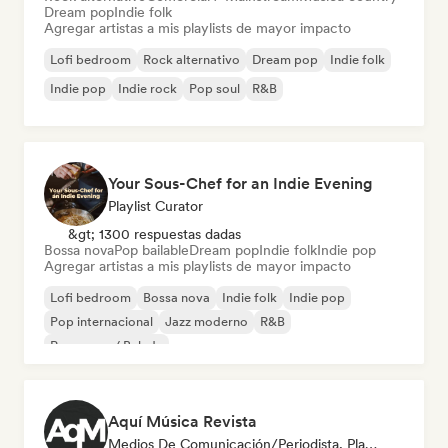
Dream pop
Indie folk
Agregar artistas a mis playlists de mayor impacto
Lofi bedroom
Rock alternativo
Dream pop
Indie folk
Indie pop
Indie rock
Pop soul
R&B
Your Sous-Chef for an Indie Evening
Playlist Curator
&gt; 1300 respuestas dadas
Bossa nova
Pop bailable
Dream pop
Indie folk
Indie pop
Agregar artistas a mis playlists de mayor impacto
Lofi bedroom
Bossa nova
Indie folk
Indie pop
Pop internacional
Jazz moderno
R&B
Pop suave / Balada
Aquí Música Revista
Medios De Comunicación/Periodista, Playlist Curator