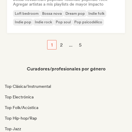
Agregar artistas a mis playlists de mayor impacto
Lofi bedroom
Bossa nova
Dream pop
Indie folk
Indie pop
Indie rock
Pop soul
Pop psicodélico
1
2
...
5
Curadores/profesionales por género
Top Clásica/Instrumental
Top Electrónica
Top Folk/Acústica
Top Hip-hop/Rap
Top Jazz