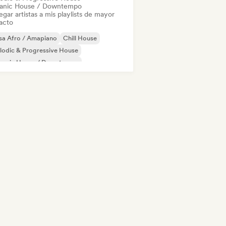
anic House / Downtempo
gar artistas a mis playlists de mayor
acto
sa Afro / Amapiano
Chill House
odic & Progressive House
ganic House / Downtempo