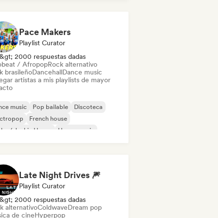
Pace Makers
Playlist Curator
&gt; 2000 respuestas dadas
obeat / Afropop
Rock alternativo
k brasileño
Dancehall
Dance music
gar artistas a mis playlists de mayor
acto
nce music
Pop bailable
Discoteca
ectropop
French house
ky / Jackin House
House music
ie Dance
Late Night Drives 🎆
Playlist Curator
&gt; 2000 respuestas dadas
k alternativo
Coldwave
Dream pop
ica de cine
Hyperpop