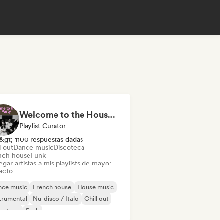
Welcome to the House Party
Playlist Curator
&gt; 1100 respuestas dadas
l out
Dance music
Discoteca
nch house
Funk
gar artistas a mis playlists de mayor
acto
nce music
French house
House music
trumental
Nu-disco / Italo
Chill out
scoteca
Funk