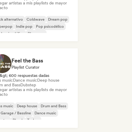
gar artistas a mis playlists de mayor
acto
k alternativo
Coldwave
Dream pop
perpop
Indie pop
Pop psicodélico
k psicodélico
Shoegaze
Feel the Bass
Playlist Curator
&gt; 600 respuestas dadas
s music
Dance music
Deep house
m and Bass
Dubstep
gar artistas a mis playlists de mayor
acto
s music
Deep house
Drum and Bass
Garage / Bassline
Dance music
bstep
Phonk
Techno