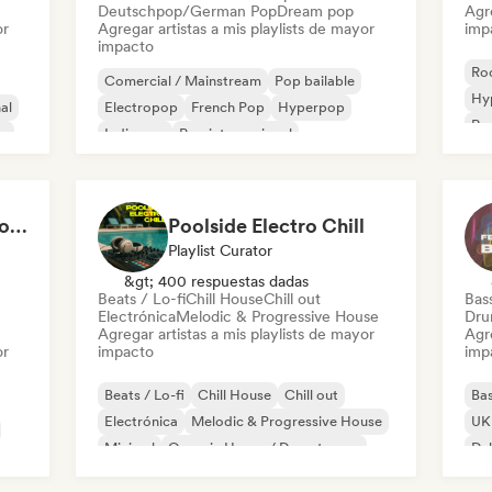
Deutschpop/German Pop
Dream pop
Agre
or
Agregar artistas a mis playlists de mayor
imp
impacto
Roc
Comercial / Mainstream
Pop bailable
Hy
al
Electropop
French Pop
Hyperpop
Roc
és
Indie pop
Pop internacional
K-Pop/J-Pop
Cardio Club: Don't Stop! 💦
Poolside Electro Chill
Playlist Curator
&gt; 400 respuestas dadas
Beats / Lo-fi
Chill House
Chill out
Bas
Electrónica
Melodic & Progressive House
Dru
Agregar artistas a mis playlists de mayor
Agre
or
impacto
imp
Beats / Lo-fi
Chill House
Chill out
Bas
Electrónica
Melodic & Progressive House
UK 
Minimal
Organic House / Downtempo
Du
Trip hop