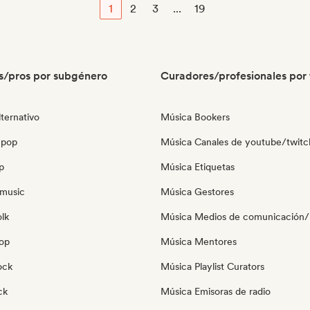
1
2
3
...
19
s/pros por subgénero
Curadores/profesionales por 
ternativo
Música Bookers
 pop
Música Canales de youtube/twitc
p
Música Etiquetas
music
Música Gestores
olk
Música Medios de comunicación/P
pop
Música Mentores
ock
Música Playlist Curators
ck
Música Emisoras de radio