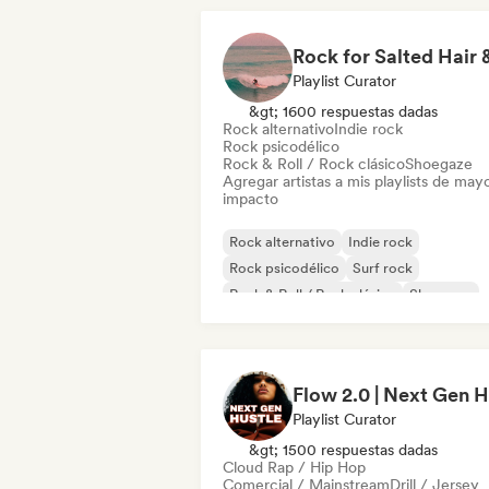
Playlist Curator
&gt; 1600 respuestas dadas
Rock alternativo
Indie rock
Rock psicodélico
Rock & Roll / Rock clásico
Shoegaze
Agregar artistas a mis playlists de may
impacto
Rock alternativo
Indie rock
Rock psicodélico
Surf rock
Rock & Roll / Rock clásico
Shoegaze
Playlist Curator
&gt; 1500 respuestas dadas
Cloud Rap / Hip Hop
Comercial / Mainstream
Drill / Jersey