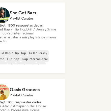
She Got Bars
Playlist Curator
&gt; 1300 respuestas dadas
ud Rap / Hip Hop
Drill / Jersey
Grime
-hop
Rap internacional
gar artistas a mis playlists de mayor
acto
oud Rap / Hip Hop
Drill / Jersey
ime
Hip-hop
Rap internacional
 en inglés
Rap francés
Trap
Oasis Grooves
Playlist Curator
&gt; 700 respuestas dadas
a Afro / Amapiano
Chill House
odic & Progressive House