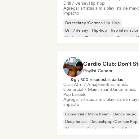
Drill / Jersey
Hip-hop
Agregar artistas a mis playlists de may
impacto
Deutschrap/German Hip-Hop
Drill / Jersey
Hip-hop
Rap internacion
Nederhop/Dutch Hip-Hop
Rap en ingl
Rap francés
Rap/Trap Italiano
Playlist Curator
&gt; 800 respuestas dadas
Casa Afro / Amapiano
Bass music
Comercial / Mainstream
Dance music
Pop bailable
Agregar artistas a mis playlists de may
impacto
Comercial / Mainstream
Dance music
Deep house
Deutschpop/German Pop
Discoteca
Electropop
French Pop
House music