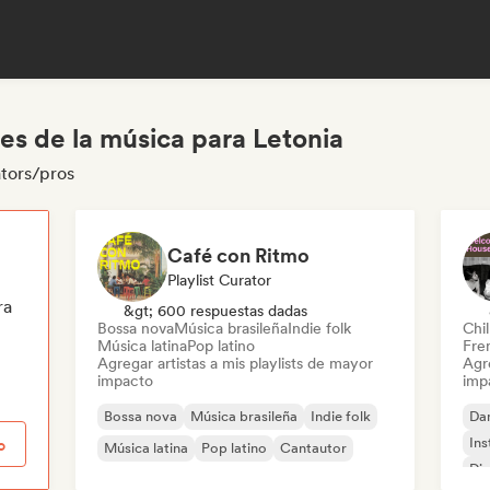
es de la música para Letonia
ators/pros
Café con Ritmo
Playlist Curator
ra
&gt; 600 respuestas dadas
Bossa nova
Música brasileña
Indie folk
Chil
Música latina
Pop latino
Fre
Agregar artistas a mis playlists de mayor
Agre
impacto
imp
Bossa nova
Música brasileña
Indie folk
Da
Ins
o
Música latina
Pop latino
Cantautor
Di