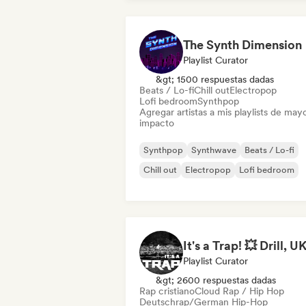
The Synth Dimension
Playlist Curator
&gt; 1500 respuestas dadas
Beats / Lo-fi
Chill out
Electropop
Lofi bedroom
Synthpop
Agregar artistas a mis playlists de may
impacto
Synthpop
Synthwave
Beats / Lo-fi
Chill out
Electropop
Lofi bedroom
Playlist Curator
&gt; 2600 respuestas dadas
Rap cristiano
Cloud Rap / Hip Hop
Deutschrap/German Hip-Hop