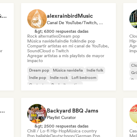
Rock for Salted Hair & Sandy Toes
alexrainbirdMusic
Canal De YouTube/Twitch, Playlist Curator
&gt; 6300 respuestas dadas
Rock alternativo
Dream pop
Clo
Música navideña
Indie folk
Indie pop
Hip
Compartir artistas en mi canal de YouTube,
Agre
or
SoundCloud o Twitch
imp
Agregar artistas a mis playlists de mayor
impacto
Cl
Dream pop
Música navideña
Indie folk
Gr
Indie pop
Indie rock
Lofi bedroom
Rap
Cantautor
Rock alternativo
Flow 2.0 | Next Gen Hustle
Backyard BBQ Jams
Playlist Curator
&gt; 2500 respuestas dadas
Chill / Lo-fi Hip-Hop
Música country
Cas
Pop bailable
Deutschpop/German Pop
Mel