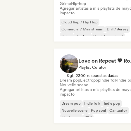
Grime
Hip-hop
Agregar artistas a mis playlists de may
impacto
Cloud Rap / Hip Hop
Comercial / Mainstream
Drill / Jersey
Grime
Hip-hop
Rap internacional
Rap en inglés
Rap francés
Love on Repe
Playlist Curator
&gt; 2300 respuestas dadas
Dream pop
Electropop
Indie folk
Indie p
Nouvelle scene
Agregar artistas a mis playlists de may
impacto
Dream pop
Indie folk
Indie pop
Nouvelle scene
Pop soul
Cantautor
Electropop
R&B