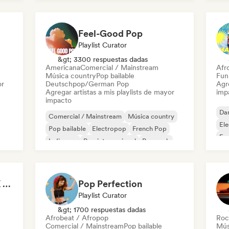
Feel-Good Pop
Playlist Curator
&gt; 3300 respuestas dadas
Americana
Comercial / Mainstream
Afr
Música country
Pop bailable
Fun
or
Deutschpop/German Pop
Agre
Agregar artistas a mis playlists de mayor
imp
impacto
Da
Comercial / Mainstream
Música country
El
Pop bailable
Electropop
French Pop
Fun
Indie pop
Pop internacional
Pop rock
Ind
It's a Trap! 💥 Drill, UK Drill & Hard-Hitting Trap
Pop Perfection
Playlist Curator
&gt; 1700 respuestas dadas
Afrobeat / Afropop
Roc
Comercial / Mainstream
Pop bailable
Mús