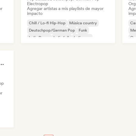
Electropop
Org
or
Agregar artistas a mis playlists de mayor
Agre
impacto
imp
Chill / Lo-fi Hip-Hop
Música country
Ca
Deutschpop/German Pop
Funk
Mel
Indie Dance
Indie folk
Indie pop
Or
Indie rock
at 💖 Romantic Indie Pop, Neo Soul & Singer-Songwriter
op
or