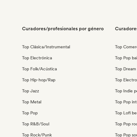
Curadores/profesionales por género
Curadore
Top Clásica/Instrumental
Top Comerc
Top Electrónica
Top Pop bai
Top Folk/Acústica
Top Dream
Top Hip-hop/Rap
Top Electr
Top Jazz
Top Indie 
Top Metal
Top Pop int
Top Pop
Top Lofi b
Top R&B/Soul
Top Pop ro
Top Rock/Punk
Top Pop so