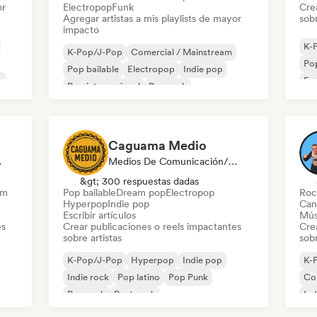
or
Electropop
Funk
Cre
Agregar artistas a mis playlists de mayor
sobr
impacto
K-
K-Pop/J-Pop
Comercial / Mainstream
Pop
Pop bailable
Electropop
Indie pop
k
Fr
Pop internacional
Pop rock
Pop psicodélico
Caguama Medio
odista
Medios De Comunicación/Periodista
&gt; 300 respuestas dadas
am
Pop bailable
Dream pop
Electropop
Roc
Hyperpop
Indie pop
Can
Escribir artículos
Mús
es
Crear publicaciones o reels impactantes
Cre
sobre artistas
sobr
K-Pop/J-Pop
Hyperpop
Indie pop
K-
Indie rock
Pop latino
Pop Punk
Co
Pop rock
Post punk
Ind
Pop