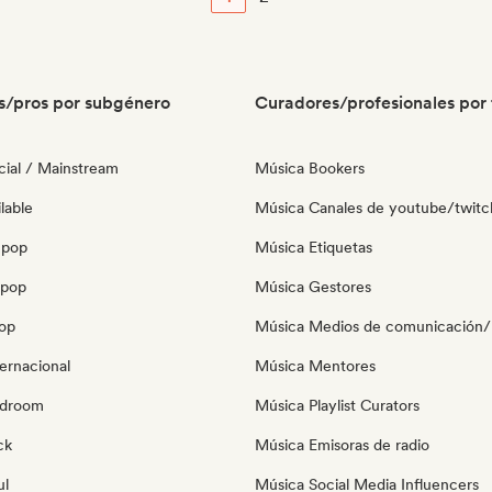
s/pros por subgénero
Curadores/profesionales por 
ial / Mainstream
Música Bookers
lable
Música Canales de youtube/twitc
 pop
Música Etiquetas
opop
Música Gestores
pop
Música Medios de comunicación/P
ernacional
Música Mentores
edroom
Música Playlist Curators
ck
Música Emisoras de radio
ul
Música Social Media Influencers