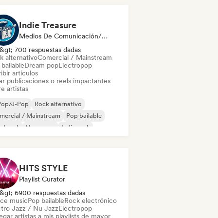
Indie Treasure
Medios De Comunicación/Periodista
&gt; 700 respuestas dadas
k alternativo
Comercial / Mainstream
bailable
Dream pop
Electropop
ibir artículos
ar publicaciones o reels impactantes
e artistas
Pop/J-Pop
Rock alternativo
mercial / Mainstream
Pop bailable
rd rock
Hyperpop
Indie rock
p Punk
HITS STYLE
Playlist Curator
&gt; 6900 respuestas dadas
ce music
Pop bailable
Rock electrónico
ctro Jazz / Nu Jazz
Electropop
gar artistas a mis playlists de mayor