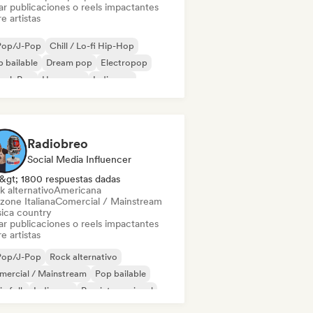
ar publicaciones o reels impactantes
e artistas
Pop/J-Pop
Chill / Lo-fi Hip-Hop
 bailable
Dream pop
Electropop
ench Pop
Hyperpop
Indie pop
Radiobreo
Social Media Influencer
&gt; 1800 respuestas dadas
k alternativo
Americana
zone Italiana
Comercial / Mainstream
ica country
ar publicaciones o reels impactantes
e artistas
Pop/J-Pop
Rock alternativo
mercial / Mainstream
Pop bailable
ie folk
Indie pop
Pop internacional
 latino