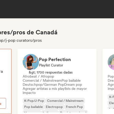
ores/pros de Canadá
op/j-pop curators/pros
Pop Perfection
Playlist Curator
ra
&gt; 1700 respuestas dadas
Afrobeat / Afropop
Pop 
Comercial / Mainstream
Pop bailable
Dre
Deutschpop/German Pop
Dream pop
Agre
Agregar artistas a mis playlists de mayor
imp
impacto
K-
K-Pop/J-Pop
Comercial / Mainstream
El
o
Pop bailable
Electropop
French Pop
Ind
Hyperpop
Indie pop
Pop internacional