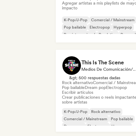
Agregar artistas a mis playlists de may
impacto
K-Pop/J-Pop
Comercial / Mainstream
Pop bailable
Electropop
Hyperpop
Pop internacional
Pop latino
Pop roc
This Is The Scene
Medios De Comunicación/Peri
&gt; 500 respuestas dadas
Rock alternativo
Comercial / Mainstre
Pop bailable
Dream pop
Electropop
Escribir artículos
Crear publicaciones o reels impactant
sobre artistas
K-Pop/J-Pop
Rock alternativo
Comercial / Mainstream
Pop bailable
Dream pop
Electropop
Hyperpop
Pop Punk