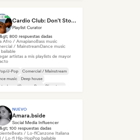
Cardio Club: Don't Stop! 💦
Playlist Curator
&gt; 800 respuestas dadas
a Afro / Amapiano
Bass music
ercial / Mainstream
Dance music
bailable
gar artistas a mis playlists de mayor
acto
Pop/J-Pop
Comercial / Mainstream
nce music
Deep house
utschpop/German Pop
Discoteca
ectropop
French Pop
NUEVO
Amara.bside
Social Media Influencer
&gt; 100 respuestas dadas
iente
Beats / Lo-fi
Canzone Italiana
l / Lo-fi Hip-Hop
Pop bailable