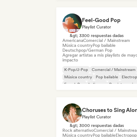
Feel-Good Pop
Playlist Curator
&gt; 3300 respuestas dadas
Americana
Comercial / Mainstream
Música country
Pop bailable
Deutschpop/German Pop
Agregar artistas a mis playlists de may
impacto
K-Pop/J-Pop
Comercial / Mainstream
Música country
Pop bailable
Electro
French Pop
Indie pop
Pop internacion
Playlist Curator
&gt; 3000 respuestas dadas
Rock alternativo
Comercial / Mainstre
Música country
Pop bailable
Electropop