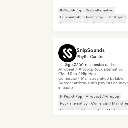
K-Pop/J-Pop
Rock alternativo
Pop bailable
Dream pop
Electropop
Pop internacional
Pop rock
Reggae
SnipSounds
Playlist Curator
&gt; 3800 respuestas dadas
Afrobeat / Afropop
Rock alternativo
Cloud Rap / Hip Hop
Comercial / Mainstream
Pop bailable
Agregar artistas a mis playlists de may
impacto
K-Pop/J-Pop
Afrobeat / Afropop
Rock alternativo
Comercial / Mainstr
Deutschpop/German Pop
Electrónica
Funk
Hard Dance / Hardcore / Hardsty