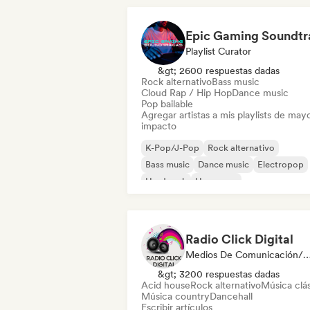
Playlist Curator
&gt; 2600 respuestas dadas
Rock alternativo
Bass music
Cloud Rap / Hip Hop
Dance music
Pop bailable
Agregar artistas a mis playlists de may
impacto
K-Pop/J-Pop
Rock alternativo
Bass music
Dance music
Electropop
Hard rock
Hyperpop
Metal / Heavy metal
Radio Click Digital
Medios De Comunicación/Peri
&gt; 3200 respuestas dadas
Acid house
Rock alternativo
Música clá
Música country
Dancehall
Escribir artículos