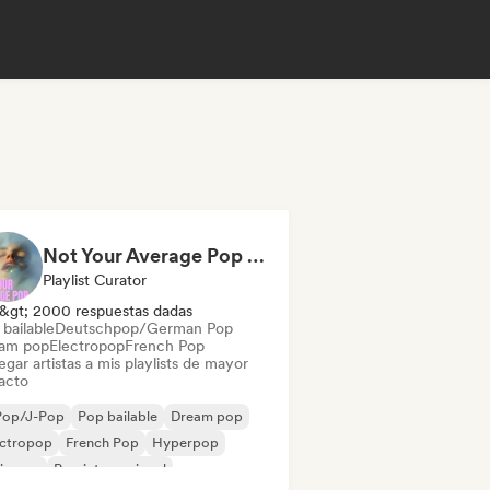
Not Your Average Pop 🛸 Art Pop, Alt-Pop & Indie Pop
Playlist Curator
&gt; 2000 respuestas dadas
bailable
Deutschpop/German Pop
am pop
Electropop
French Pop
gar artistas a mis playlists de mayor
acto
Pop/J-Pop
Pop bailable
Dream pop
ectropop
French Pop
Hyperpop
ie pop
Pop internacional