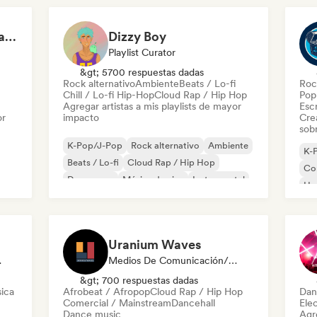
Epic Gaming Soundtracks
Dizzy Boy
Playlist Curator
&gt; 5700 respuestas dadas
Rock alternativo
Ambiente
Beats / Lo-fi
Roc
Chill / Lo-fi Hip-Hop
Cloud Rap / Hip Hop
Pop 
Agregar artistas a mis playlists de mayor
Escr
or
impacto
Cre
sobr
K-Pop/J-Pop
Rock alternativo
Ambiente
K-
Beats / Lo-fi
Cloud Rap / Hip Hop
Co
Dream pop
Música de cine
Instrumental
Ha
Po
Uranium Waves
odista
Medios De Comunicación/Periodista
&gt; 700 respuestas dadas
sica
Afrobeat / Afropop
Cloud Rap / Hip Hop
Dan
Comercial / Mainstream
Dancehall
Ele
Dance music
Agre