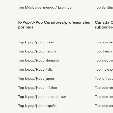
Top Música del mundo / Espiritual
Top Synth
K-Pop/J-Pop Curadores/profesionales
Canadá C
por país
subgéner
Top k-pop/j-pop brasil
Top pop ba
Top k-pop/j-pop francia
Top dream 
Top k-pop/j-pop alemania
Top electr
Top k-pop/j-pop italia
Top indie 
Top k-pop/j-pop japón
Top lofi b
Top k-pop/j-pop méxico
Top pop ro
Top k-pop/j-pop corea del sur
Top pop so
Top k-pop/j-pop españa
Top pop pr