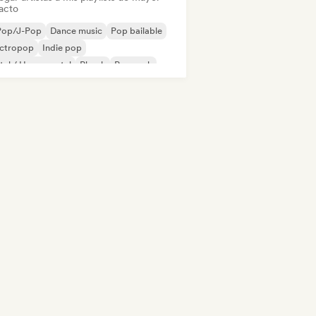
acto
Pop/J-Pop
Dance music
Pop bailable
ectropop
Indie pop
al / Heavy metal
Phonk
Pop rock