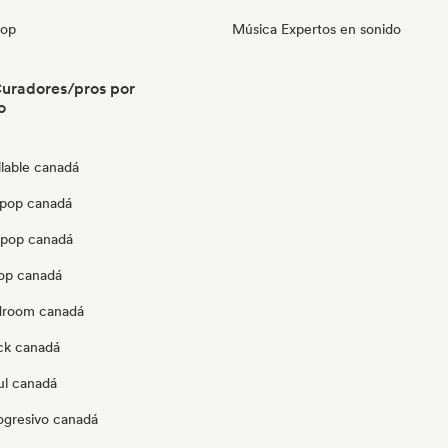
pop
Música Expertos en sonido
uradores/pros por
o
ilable canadá
pop canadá
opop canadá
pop canadá
edroom canadá
ck canadá
ul canadá
ogresivo canadá