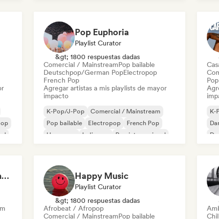
Pop Euphoria
Playlist Curator
&gt; 1800 respuestas dadas
Comercial / Mainstream
Pop bailable
Cas
Deutschpop/German Pop
Electropop
Com
French Pop
Pop 
or
Agregar artistas a mis playlists de mayor
Agre
impacto
imp
K-Pop/J-Pop
Comercial / Mainstream
K-
pop
Pop bailable
Electropop
French Pop
Da
al
Hyperpop
Indie pop
Pop internacional
De
El
Choruses to Sing Along To
Happy Music
Playlist Curator
&gt; 1800 respuestas dadas
am
Afrobeat / Afropop
Amb
Comercial / Mainstream
Pop bailable
Chil