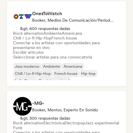
OnesToWatch
Booker, Medios De Comunicación/Periodista
&gt; 600 respuestas dadas
Rock alternativo
Ambiente
Americana
Chill / Lo-fi Hip-Hop
French house
Conectar a los artistas con oportunidades para
presentarse en vivo
Escribir artículos
Seleccionar artistas para una convocatoria
Jazz moderno
Ambiente
Americana
Chill / Lo-fi Hip-Hop
French house
Hip-hop
Indie Dance
Rap internacional
-MG-
Booker, Mentor, Experto En Sonido
&gt; 300 respuestas dadas
Rock alternativo
Electrónica
Electropop
Jazz experimental
Funk
Conectar a los artistas con oportunidades para