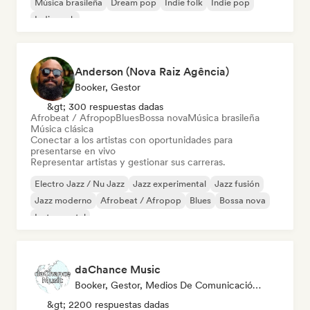
Música brasileña
Dream pop
Indie folk
Indie pop
Indie rock
Anderson (Nova Raiz Agência)
Booker, Gestor
&gt; 300 respuestas dadas
Afrobeat / Afropop
Blues
Bossa nova
Música brasileña
Música clásica
Conectar a los artistas con oportunidades para
presentarse en vivo
Representar artistas y gestionar sus carreras.
Electro Jazz / Nu Jazz
Jazz experimental
Jazz fusión
Jazz moderno
Afrobeat / Afropop
Blues
Bossa nova
Instrumental
daChance Music
Booker, Gestor, Medios De Comunicación/Periodista
&gt; 2200 respuestas dadas