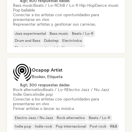
&gt; 800 respuestas dadas
Bass music
Beats / Lo-fi
Chill / Lo-fi Hip-Hop
Dance music
Pop bailable
Conectar a los artistas con oportunidades para
presentarse en vivo
Representar artistas y gestionar sus carreras.
Jazz experimental
Bass music
Beats / Lo-fi
Drum and Bass
Dubstep
Electrónica
Electrónica experimental
House music
Ocapop Artist
Booker, Etiqueta
&gt; 300 respuestas dadas
Rock alternativo
Beats / Lo-fi
Electro Jazz / Nu Jazz
Indie Dance
Indie pop
Conectar a los artistas con oportunidades para
presentarse en vivo
Firmar artistas o lanzar su música
Electro Jazz / Nu Jazz
Rock alternativo
Beats / Lo-fi
Indie pop
Indie rock
Pop internacional
Post rock
R&B