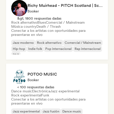
Richy Muirhead - PITCH Scotland | Scottish Alternative Music Awards (SAMA)
Booker
&gt; 1800 respuestas dadas
Rock alternativo
Blues
Comercial / Mainstream
Música country
Death / Thrash
Conectar a los artistas con oportunidades para
presentarse en vivo
Jazz moderno
Rock alternativo
Comercial / Mainstream
Hip-hop
Indie folk
Pop internacional
Rap internacional
R&B
POTOO MUSIC
Booker
< 100 respuestas dadas
Dance music
Electrónica
Jazz experimental
Rock experimental
Funk
Conectar a los artistas con oportunidades para
presentarse en vivo
Jazz experimental
Jazz fusión
Dance music