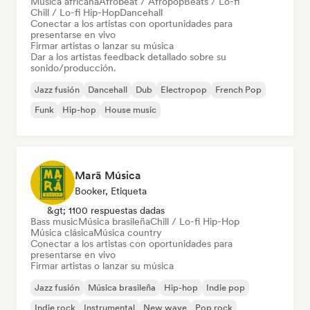
Música africana
Afrobeat / Afropop
Beats / Lo-fi
Chill / Lo-fi Hip-Hop
Dancehall
Conectar a los artistas con oportunidades para
presentarse en vivo
Firmar artistas o lanzar su música
Dar a los artistas feedback detallado sobre su
sonido/producción.
Jazz fusión
Dancehall
Dub
Electropop
French Pop
Funk
Hip-hop
House music
Marã Música
Booker, Etiqueta
&gt; 1100 respuestas dadas
Bass music
Música brasileña
Chill / Lo-fi Hip-Hop
Música clásica
Música country
Conectar a los artistas con oportunidades para
presentarse en vivo
Firmar artistas o lanzar su música
Jazz fusión
Música brasileña
Hip-hop
Indie pop
Indie rock
Instrumental
New wave
Pop rock