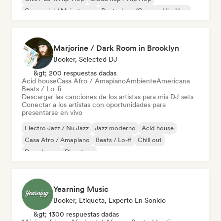
Comercial / Mainstream
Deutschrap/German Hip-Hop
Electrónica
Hip-hop
Marjorine / Dark Room in Brooklyn
Booker, Selected DJ
&gt; 200 respuestas dadas
Acid house
Casa Afro / Amapiano
Ambiente
Americana
Beats / Lo-fi
Descargar las canciones de los artistas para mis DJ sets
Conectar a los artistas con oportunidades para
presentarse en vivo
Electro Jazz / Nu Jazz
Jazz moderno
Acid house
Casa Afro / Amapiano
Beats / Lo-fi
Chill out
Deep house
Discoteca
Yearning Music
Booker, Etiqueta, Experto En Sonido
&gt; 1300 respuestas dadas