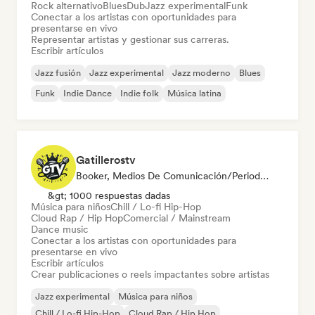
Rock alternativo
Blues
Dub
Jazz experimental
Funk
Conectar a los artistas con oportunidades para
presentarse en vivo
Representar artistas y gestionar sus carreras.
Escribir artículos
Jazz fusión
Jazz experimental
Jazz moderno
Blues
Funk
Indie Dance
Indie folk
Música latina
Gatillerostv
Booker, Medios De Comunicación/Periodista, Social Media Influencer
&gt; 1000 respuestas dadas
Música para niños
Chill / Lo-fi Hip-Hop
Cloud Rap / Hip Hop
Comercial / Mainstream
Dance music
Conectar a los artistas con oportunidades para
presentarse en vivo
Escribir artículos
Crear publicaciones o reels impactantes sobre artistas
Jazz experimental
Música para niños
Chill / Lo-fi Hip-Hop
Cloud Rap / Hip Hop