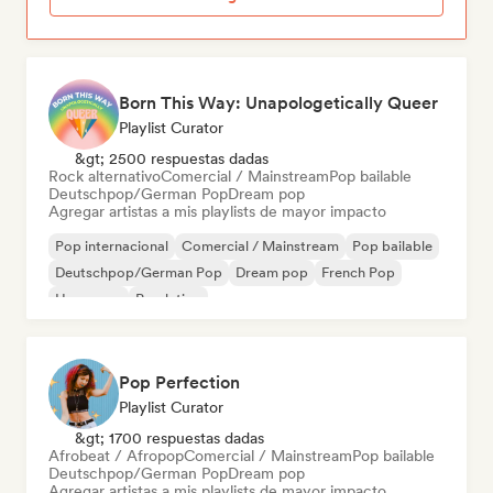
Born This Way: Unapologetically Queer
Playlist Curator
&gt; 2500 respuestas dadas
Rock alternativo
Comercial / Mainstream
Pop bailable
Deutschpop/German Pop
Dream pop
Agregar artistas a mis playlists de mayor impacto
Pop internacional
Comercial / Mainstream
Pop bailable
Deutschpop/German Pop
Dream pop
French Pop
Hyperpop
Pop latino
Pop Perfection
Playlist Curator
&gt; 1700 respuestas dadas
Afrobeat / Afropop
Comercial / Mainstream
Pop bailable
Deutschpop/German Pop
Dream pop
Agregar artistas a mis playlists de mayor impacto