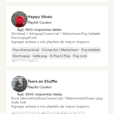
Happy Music
Playlist Curator
&gt; 1800 respuestas dadas
Afrobeat / Afropop
Comercial / Mainstream
Pop bailable
Electropop
Funk
Agregar artistas a mis playlists de mayor impacto
Pop internacional
Comercial / Mainstream
Pop bailable
Electropop
Indie pop
K-Pop/J-Pop
Pop rock
Pop psicodélico
Tears on Shuffle
Playlist Curator
&gt; 3300 respuestas dadas
Rock alternativo
Blues
Comercial / Mainstream
Dream pop
Indie folk
Agregar artistas a mis playlists de mayor impacto