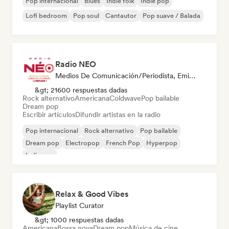
Pop internacional
Blues
Indie folk
Indie pop
Lofi bedroom
Pop soul
Cantautor
Pop suave / Balada
Radio NEO
Medios De Comunicación/Periodista, Emisoras De Radio
&gt; 21600 respuestas dadas
Rock alternativo
Americana
Coldwave
Pop bailable
Dream pop
Escribir artículos
Difundir artistas en la radio
Pop internacional
Rock alternativo
Pop bailable
Dream pop
Electropop
French Pop
Hyperpop
Indie pop
Relax & Good Vibes
Playlist Curator
&gt; 1000 respuestas dadas
Americana
Bossa nova
Dream pop
Música de cine