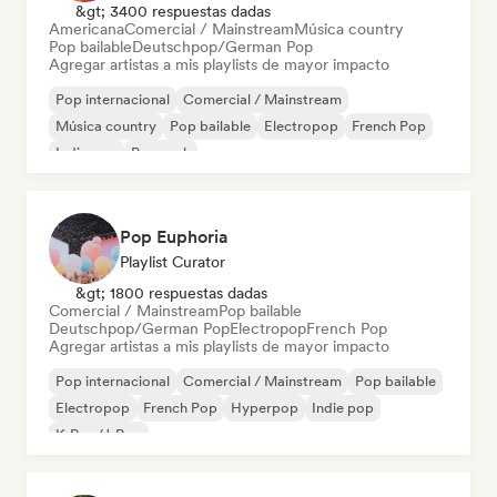
&gt; 3400 respuestas dadas
Americana
Comercial / Mainstream
Música country
Pop bailable
Deutschpop/German Pop
Agregar artistas a mis playlists de mayor impacto
Pop internacional
Comercial / Mainstream
Música country
Pop bailable
Electropop
French Pop
Indie pop
Pop rock
Pop Euphoria
Playlist Curator
&gt; 1800 respuestas dadas
Comercial / Mainstream
Pop bailable
Deutschpop/German Pop
Electropop
French Pop
Agregar artistas a mis playlists de mayor impacto
Pop internacional
Comercial / Mainstream
Pop bailable
Electropop
French Pop
Hyperpop
Indie pop
K-Pop/J-Pop