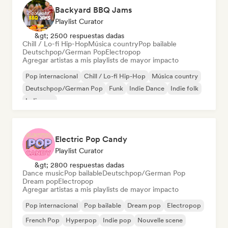
Backyard BBQ Jams
Playlist Curator
&gt; 2500 respuestas dadas
Chill / Lo-fi Hip-Hop
Música country
Pop bailable
Deutschpop/German Pop
Electropop
Agregar artistas a mis playlists de mayor impacto
Pop internacional
Chill / Lo-fi Hip-Hop
Música country
Deutschpop/German Pop
Funk
Indie Dance
Indie folk
Indie pop
Electric Pop Candy
Playlist Curator
&gt; 2800 respuestas dadas
Dance music
Pop bailable
Deutschpop/German Pop
Dream pop
Electropop
Agregar artistas a mis playlists de mayor impacto
Pop internacional
Pop bailable
Dream pop
Electropop
French Pop
Hyperpop
Indie pop
Nouvelle scene