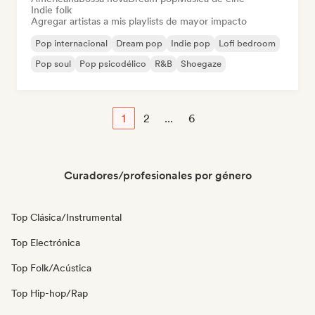
Indie folk
Agregar artistas a mis playlists de mayor impacto
Pop internacional
Dream pop
Indie pop
Lofi bedroom
Pop soul
Pop psicodélico
R&B
Shoegaze
1
2
...
6
Curadores/profesionales por género
Top Clásica/Instrumental
Top Electrónica
Top Folk/Acústica
Top Hip-hop/Rap