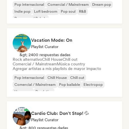
Pop internacional
Comercial / Mainstream
Dream pop
Indie pop
Lofi bedroom
Pop soul
R&B
Pop suave / Balada
Vacation Mode: On
Playlist Curator
&gt; 2400 respuestas dadas
Rock alternativo
Chill House
Chill out
Comercial / Mainstream
Música country
Agregar artistas a mis playlists de mayor impacto
Pop internacional
Chill House
Chill out
Comercial / Mainstream
Pop bailable
Electropop
Hyperpop
Pop latino
Cardio Club: Don't Stop! 💦
Playlist Curator
&gt; 800 respuestas dadas