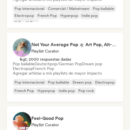
Pop internacional
Comercial / Mainstream
Pop bailable
Electropop
French Pop
Hyperpop
Indie pop
K-Pop/J-Pop
Not Your Average Pop 🛸 Art Pop, Alt-Pop & Indie Pop
Playlist Curator
&gt; 2000 respuestas dadas
Pop bailable
Deutschpop/German Pop
Dream pop
Electropop
French Pop
Agregar artistas a mis playlists de mayor impacto
Pop internacional
Pop bailable
Dream pop
Electropop
French Pop
Hyperpop
Indie pop
Pop rock
Feel-Good Pop
Playlist Curator