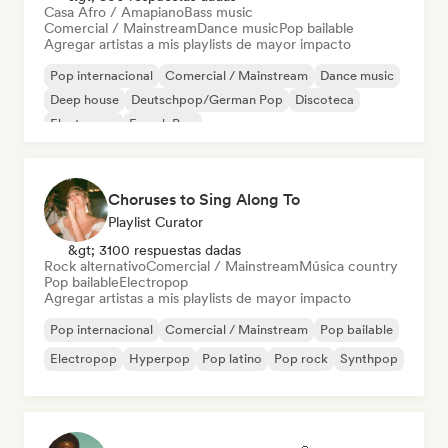
Casa Afro / Amapiano
Bass music
Comercial / Mainstream
Dance music
Pop bailable
Agregar artistas a mis playlists de mayor impacto
Pop internacional
Comercial / Mainstream
Dance music
Deep house
Deutschpop/German Pop
Discoteca
Electropop
French Pop
Choruses to Sing Along To
Playlist Curator
&gt; 3100 respuestas dadas
Rock alternativo
Comercial / Mainstream
Música country
Pop bailable
Electropop
Agregar artistas a mis playlists de mayor impacto
Pop internacional
Comercial / Mainstream
Pop bailable
Electropop
Hyperpop
Pop latino
Pop rock
Synthpop