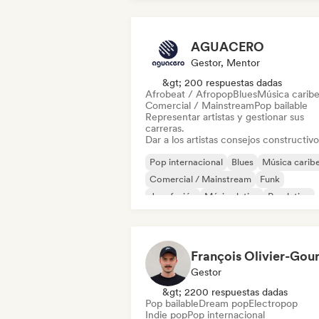
AGUACERO
Gestor, Mentor
&gt; 200 respuestas dadas
Afrobeat / Afropop
Blues
Música carib
Comercial / Mainstream
Pop bailable
Representar artistas y gestionar sus
carreras.
Dar a los artistas consejos constructivo
Pop internacional
Blues
Música carib
Comercial / Mainstream
Funk
Jazz fusión
Música latina
Pop latino
Gestor
&gt; 2200 respuestas dadas
Pop bailable
Dream pop
Electropop
Indie pop
Pop internacional