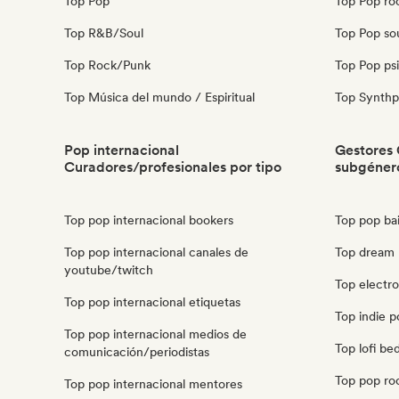
Top Pop
Top Pop ro
Top R&B/Soul
Top Pop so
Top Rock/Punk
Top Pop ps
Top Música del mundo / Espiritual
Top Synth
Pop internacional
Gestores 
Curadores/profesionales por tipo
subgéner
Top pop internacional bookers
Top pop bai
Top pop internacional canales de
Top dream 
youtube/twitch
Top electr
Top pop internacional etiquetas
Top indie p
Top pop internacional medios de
Top lofi b
comunicación/periodistas
Top pop ro
Top pop internacional mentores