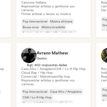
Canzone Italiana
Repr
Representar artistas y gestionar sus
carr
carreras.
Dar 
Firmar artistas o lanzar su música
Pop
Pop internacional
Música africana
Dr
Bossa nova
Música brasileña
Lo
Funk brasileño
Cloud Rap / Hip Hop
Dancehall
Electro Jazz / Nu Jazz
Avrann Mathew
Gestor
&gt; 400 respuestas dadas
Hop
Casa Afro / Amapiano
Chill / Lo-fi Hip-Hop
Roc
Cloud Rap / Hip Hop
Indi
Comercial / Mainstream
Hip-hop
Repr
Representar artistas y gestionar sus
carr
carreras.
Pop
Pop internacional
Casa Afro / Amapiano
Mús
Chill / Lo-fi Hip-Hop
Roc
Comercial / Mainstream
Hip-hop