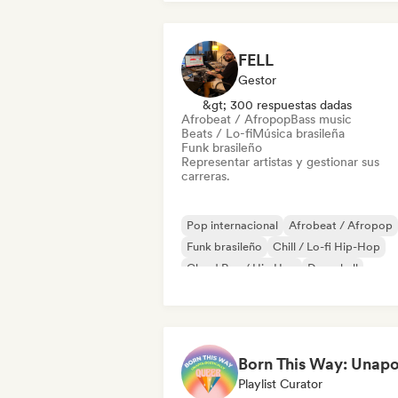
Hip-hop
Rap internacional
Pop latino
FELL
Gestor
&gt; 300 respuestas dadas
Afrobeat / Afropop
Bass music
Beats / Lo-fi
Música brasileña
Funk brasileño
Representar artistas y gestionar sus
carreras.
Pop internacional
Afrobeat / Afropop
Funk brasileño
Chill / Lo-fi Hip-Hop
Cloud Rap / Hip Hop
Dancehall
Drill / Jersey
Hip-hop
Playlist Curator