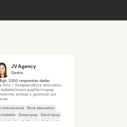
JV Agency
Gestor
&gt; 2300 respuestas dadas
a Afro / Amapiano
Rock alternativo
bailable
Dream pop
Electropop
esentar artistas y gestionar sus
eras.
 internacional
Rock alternativo
 bailable
Dream pop
Electropop
ica de cine
Indie pop
Indie rock