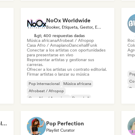
Indie rock
Lofi bedroom
R&B
NoOx Worldwide
Booker, Etiqueta, Gestor, Editor
&gt; 400 respuestas dadas
Música africana
Afrobeat / Afropop
Roc
Casa Afro / Amapiano
Dancehall
Funk
Col
Conectar a los artistas con oportunidades
Agre
para presentarse en vivo
imp
Representar artistas y gestionar sus
carreras.
Ofrecer a los artistas un contrato editorial.
Firmar artistas o lanzar su música
Pop
Co
Pop internacional
Música africana
Ro
Afrobeat / Afropop
Ins
Casa Afro / Amapiano
Dancehall
Rap internacional
Rap francés
Pop urbano
Born This Way: Unapologetically Queer
Pop Perfection
Playlist Curator