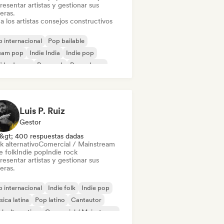
esentar artistas y gestionar sus
eras.
a los artistas consejos constructivos
 internacional
Pop bailable
eam pop
Indie India
Indie pop
fi bedroom
Pop rock
Pop urbano
Luis P. Ruiz
Gestor
&gt; 400 respuestas dadas
k alternativo
Comercial / Mainstream
e folk
Indie pop
Indie rock
esentar artistas y gestionar sus
eras.
 internacional
Indie folk
Indie pop
ica latina
Pop latino
Cantautor
k alternativo
Comercial / Mainstream