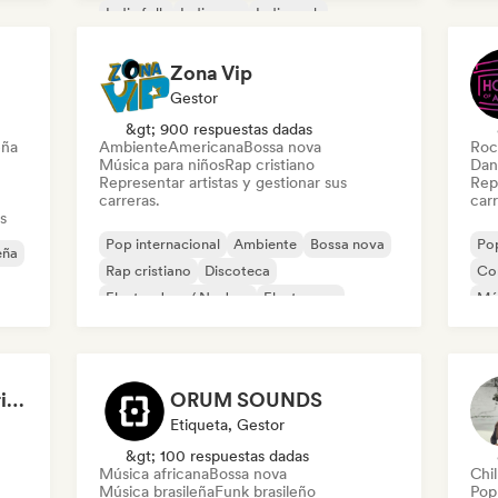
Indie folk
Indie pop
Indie rock
New wave
Zona Vip
Gestor
&gt; 900 respuestas dadas
eña
Ambiente
Americana
Bossa nova
Roc
Música para niños
Rap cristiano
Dan
Representar artistas y gestionar sus
Repr
carreras.
carr
s
Pop internacional
Ambiente
Bossa nova
Pop
eña
Rap cristiano
Discoteca
Co
Electro Jazz / Nu Jazz
Electropop
Mús
Electro swing
Pu
François Olivier-Gouriou
ORUM SOUNDS
Etiqueta, Gestor
&gt; 100 respuestas dadas
Música africana
Bossa nova
Chil
Música brasileña
Funk brasileño
Pop 