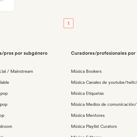
1
s/pros por subgénero
Curadores/profesionales por 
ial / Mainstream
Música Bookers
lable
Música Canales de youtube/twitc
 pop
Música Etiquetas
opop
Música Medios de comunicación/P
pop
Música Mentores
edroom
Música Playlist Curators