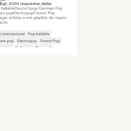
&gt; 2000 respuestas dadas
bailable
Deutschpop/German Pop
am pop
Electropop
French Pop
gar artistas a mis playlists de mayor
acto
 internacional
Pop bailable
eam pop
Electropop
French Pop
perpop
Indie pop
Pop rock