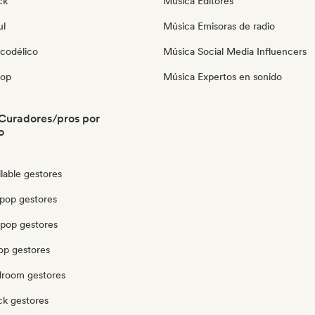
ck
Música Editores
ul
Música Emisoras de radio
icodélico
Música Social Media Influencers
pop
Música Expertos en sonido
Curadores/pros por
o
lable gestores
pop gestores
opop gestores
op gestores
edroom gestores
ck gestores