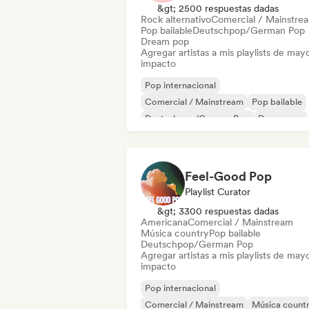
&gt; 2500 respuestas dadas
Rock alternativo
Comercial / Mainstre
Pop bailable
Deutschpop/German Pop
Dream pop
Agregar artistas a mis playlists de may
impacto
Pop internacional
Comercial / Mainstream
Pop bailable
Deutschpop/German Pop
Dream pop
French Pop
Hyperpop
Pop latino
Feel-Good Pop
Playlist Curator
&gt; 3300 respuestas dadas
Americana
Comercial / Mainstream
Música country
Pop bailable
Deutschpop/German Pop
Agregar artistas a mis playlists de may
impacto
Pop internacional
Comercial / Mainstream
Música count