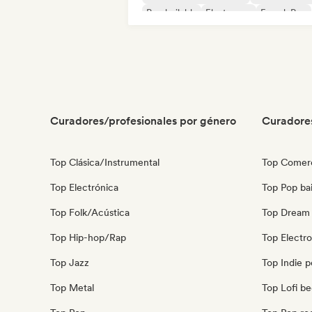
Pop bailable
Electropop
French Pop
Indie pop
Pop rock
Curadores/profesionales por género
Curadore
Top Clásica/Instrumental
Top Comerc
Top Electrónica
Top Pop bai
Top Folk/Acústica
Top Dream
Top Hip-hop/Rap
Top Electr
Top Jazz
Top Indie 
Top Metal
Top Lofi b