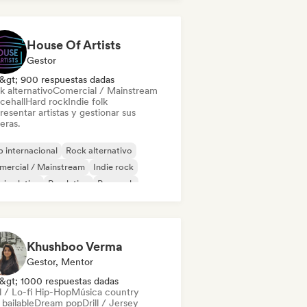
House Of Artists
Gestor
&gt; 900 respuestas dadas
k alternativo
Comercial / Mainstream
cehall
Hard rock
Indie folk
esentar artistas y gestionar sus
eras.
 internacional
Rock alternativo
mercial / Mainstream
Indie rock
ica latina
Pop latino
Pop rock
nk Rock
Khushboo Verma
Gestor, Mentor
&gt; 1000 respuestas dadas
l / Lo-fi Hip-Hop
Música country
bailable
Dream pop
Drill / Jersey