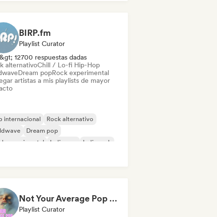
BIRP.fm
Playlist Curator
&gt; 12700 respuestas dadas
k alternativo
Chill / Lo-fi Hip-Hop
dwave
Dream pop
Rock experimental
gar artistas a mis playlists de mayor
acto
 internacional
Rock alternativo
ldwave
Dream pop
ck experimental
Indie pop
Indie rock
trumental
Not Your Average Pop 🛸 Art Pop, Alt-Pop & Indie Pop
Playlist Curator