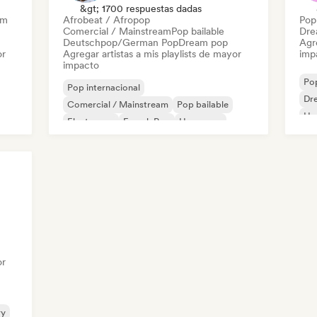
&gt; 1700 respuestas dadas
am
Afrobeat / Afropop
Pop 
Comercial / Mainstream
Pop bailable
Dre
Deutschpop/German Pop
Dream pop
Agre
or
Agregar artistas a mis playlists de mayor
imp
impacto
Pop
Pop internacional
Dr
Comercial / Mainstream
Pop bailable
Hy
Electropop
French Pop
Hyperpop
Indie pop
K-Pop/J-Pop
or
ry