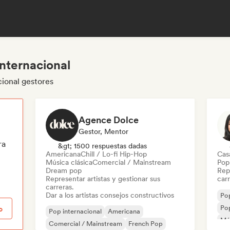
nternacional
cional gestores
Agence Dolce
Gestor, Mentor
ra
&gt; 1500 respuestas dadas
Americana
Chill / Lo-fi Hip-Hop
Cas
Música clásica
Comercial / Mainstream
Pop 
Dream pop
Repr
Representar artistas y gestionar sus
carr
carreras.
Dar a los artistas consejos constructivos
Pop
Pop
o
Pop internacional
Americana
Mús
Comercial / Mainstream
French Pop