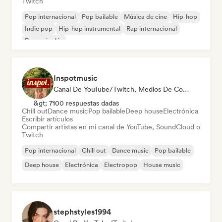
Twitch
Pop internacional
Pop bailable
Música de cine
Hip-hop
Indie pop
Hip-hop instrumental
Rap internacional
Rap en inglés
Inspotmusic
Canal De YouTube/Twitch, Medios De Comunicación/Periodista
&gt; 7100 respuestas dadas
Chill out
Dance music
Pop bailable
Deep house
Electrónica
Escribir artículos
Compartir artistas en mi canal de YouTube, SoundCloud o
Twitch
Pop internacional
Chill out
Dance music
Pop bailable
Deep house
Electrónica
Electropop
House music
stephstyles1994