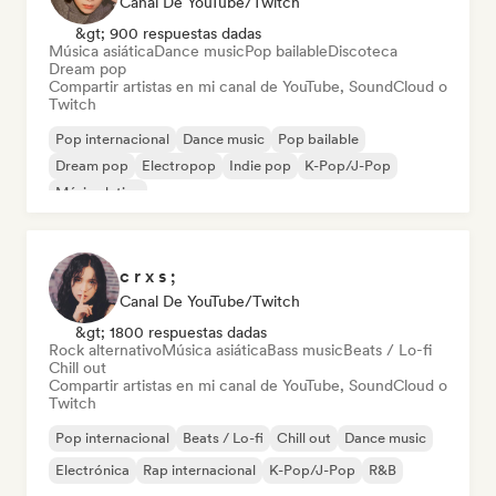
Canal De YouTube/Twitch
&gt; 900 respuestas dadas
Música asiática
Dance music
Pop bailable
Discoteca
Dream pop
Compartir artistas en mi canal de YouTube, SoundCloud o
Twitch
Pop internacional
Dance music
Pop bailable
Dream pop
Electropop
Indie pop
K-Pop/J-Pop
Música latina
c r x s ;
Canal De YouTube/Twitch
&gt; 1800 respuestas dadas
Rock alternativo
Música asiática
Bass music
Beats / Lo-fi
Chill out
Compartir artistas en mi canal de YouTube, SoundCloud o
Twitch
Pop internacional
Beats / Lo-fi
Chill out
Dance music
Electrónica
Rap internacional
K-Pop/J-Pop
R&B