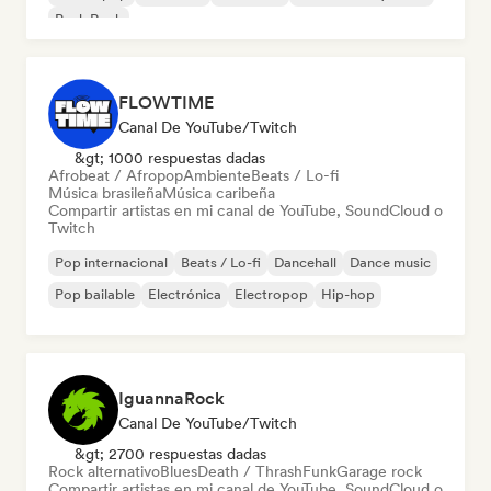
Punk Rock
FLOWTIME
Canal De YouTube/Twitch
&gt; 1000 respuestas dadas
Afrobeat / Afropop
Ambiente
Beats / Lo-fi
Música brasileña
Música caribeña
Compartir artistas en mi canal de YouTube, SoundCloud o
Twitch
Pop internacional
Beats / Lo-fi
Dancehall
Dance music
Pop bailable
Electrónica
Electropop
Hip-hop
IguannaRock
Canal De YouTube/Twitch
&gt; 2700 respuestas dadas
Rock alternativo
Blues
Death / Thrash
Funk
Garage rock
Compartir artistas en mi canal de YouTube, SoundCloud o