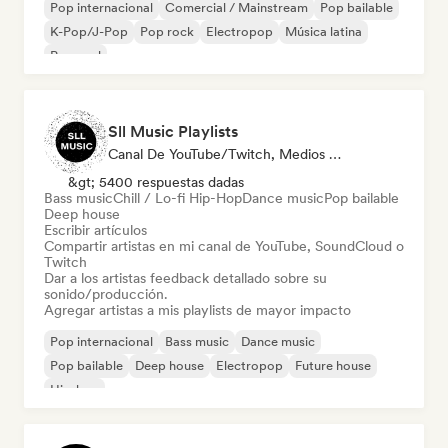
Pop internacional
Comercial / Mainstream
Pop bailable
K-Pop/J-Pop
Pop rock
Electropop
Música latina
Pop soul
Sll Music Playlists
Canal De YouTube/Twitch, Medios De Comunicación/Periodista, Playlist Curator, Experto En Sonido
&gt; 5400 respuestas dadas
Bass music
Chill / Lo-fi Hip-Hop
Dance music
Pop bailable
Deep house
Escribir artículos
Compartir artistas en mi canal de YouTube, SoundCloud o
Twitch
Dar a los artistas feedback detallado sobre su
sonido/producción.
Agregar artistas a mis playlists de mayor impacto
Pop internacional
Bass music
Dance music
Pop bailable
Deep house
Electropop
Future house
Hip-hop