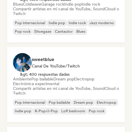
Blues
Coldwave
Garage rock
Indie pop
Indie rock
Compartir artistas en mi canal de YouTube, SoundCloud o
Twitch
Pop internacional
Indie pop
Indie rock
Jazz moderno
Pop rock
Shoegaze
Cantautor
Blues
sweetblue
Canal De YouTube/Twitch
&gt; 400 respuestas dadas
Ambiente
Pop bailable
Dream pop
Electropop
Electrónica experimental
Compartir artistas en mi canal de YouTube, SoundCloud o
Twitch
Pop internacional
Pop bailable
Dream pop
Electropop
Indie pop
K-Pop/J-Pop
Lofi bedroom
Pop rock