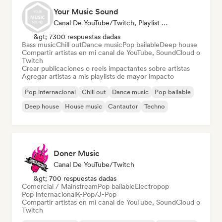
Your Music Sound
Canal De YouTube/Twitch, Playlist Curator, Social Media Influencer
&gt; 7300 respuestas dadas
Bass music
Chill out
Dance music
Pop bailable
Deep house
Compartir artistas en mi canal de YouTube, SoundCloud o
Twitch
Crear publicaciones o reels impactantes sobre artistas
Agregar artistas a mis playlists de mayor impacto
Pop internacional
Chill out
Dance music
Pop bailable
Deep house
House music
Cantautor
Techno
Doner Music
Canal De YouTube/Twitch
&gt; 700 respuestas dadas
Comercial / Mainstream
Pop bailable
Electropop
Pop internacional
K-Pop/J-Pop
Compartir artistas en mi canal de YouTube, SoundCloud o
Twitch