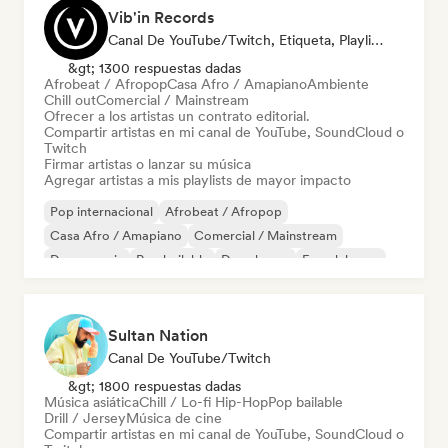
Vib'in Records
Canal De YouTube/Twitch, Etiqueta, Playlist Curator, Editor
&gt; 1300 respuestas dadas
Afrobeat / Afropop
Casa Afro / Amapiano
Ambiente
Chill out
Comercial / Mainstream
Ofrecer a los artistas un contrato editorial.
Compartir artistas en mi canal de YouTube, SoundCloud o
Twitch
Firmar artistas o lanzar su música
Agregar artistas a mis playlists de mayor impacto
Pop internacional
Afrobeat / Afropop
Casa Afro / Amapiano
Comercial / Mainstream
Dance music
Pop bailable
Deep house
French house
Sultan Nation
Canal De YouTube/Twitch
&gt; 1800 respuestas dadas
Música asiática
Chill / Lo-fi Hip-Hop
Pop bailable
Drill / Jersey
Música de cine
Compartir artistas en mi canal de YouTube, SoundCloud o