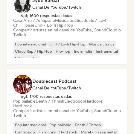
Jyoti Sardar
Canal De YouTube/Twitch
&gt; 1600 respuestas dadas
Casa Afro / Amapiano
Música asiática
Beats / Lo-fi
Chill House
Chill / Lo-fi Hip-Hop
Compartir artistas en mi canal de YouTube, SoundCloud o
Twitch
Pop internacional
Chill / Lo-fi Hip-Hop
Música clásica
Cloud Rap / Hip Hop
Hip-hop
Indie India
Instrumental
Música latina
Doublecast Podcast
Canal De YouTube/Twitch
&gt; 1700 respuestas dadas
Pop bailable
Death / Thrash
Electropop
Hardcore
Hard rock
Compartir artistas en mi canal de YouTube, SoundCloud o
Twitch
Pop internacional
Pop bailable
Death / Thrash
Electropop
Hardcore
Hard rock
Metal / Heavy metal