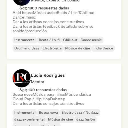
Mentor, Experto En Sonido
&gt; 1800 respuestas dadas
Acid house
Música árabe
Beats / Lo-fi
Chill out
Dance music
Dar a los artistas consejos constructivos
Dar a los artistas feedback detallado sobre su
sonido/producción.
Instrumental
Beats / Lo-fi
Chill out
Dance music
Drum and Bass
Electrónica
Música de cine
Indie Dance
Lucia Rodrigues
Mentor
&gt; 100 respuestas dadas
Bossa nova
Música para niños
Música clásica
Cloud Rap / Hip Hop
Dubstep
Dar a los artistas consejos constructivos
Instrumental
Bossa nova
Electro Jazz / Nu Jazz
Jazz experimental
Música de cine
Jazz fusión
Jazz moderno
Cantautor