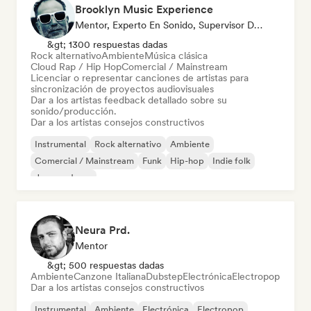
Brooklyn Music Experience
Mentor, Experto En Sonido, Supervisor De Sincronización
&gt; 1300 respuestas dadas
Rock alternativo
Ambiente
Música clásica
Cloud Rap / Hip Hop
Comercial / Mainstream
Licenciar o representar canciones de artistas para
sincronización de proyectos audiovisuales
Dar a los artistas feedback detallado sobre su
sonido/producción.
Dar a los artistas consejos constructivos
Instrumental
Rock alternativo
Ambiente
Comercial / Mainstream
Funk
Hip-hop
Indie folk
Jazz moderno
Neura Prd.
Mentor
&gt; 500 respuestas dadas
Ambiente
Canzone Italiana
Dubstep
Electrónica
Electropop
Dar a los artistas consejos constructivos
Instrumental
Ambiente
Electrónica
Electropop