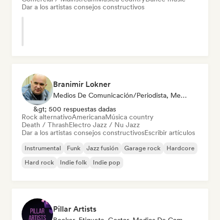
Dar a los artistas consejos constructivos
Branimir Lokner
Medios De Comunicación/Periodista, Mentor
&gt; 500 respuestas dadas
Rock alternativo
Americana
Música country
Death / Thrash
Electro Jazz / Nu Jazz
Dar a los artistas consejos constructivos
Escribir artículos
Instrumental
Funk
Jazz fusión
Garage rock
Hardcore
Hard rock
Indie folk
Indie pop
Pillar Artists