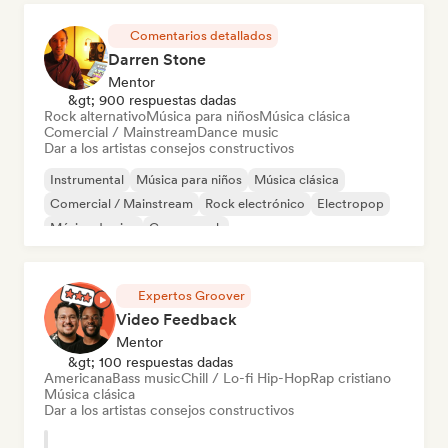
Comentarios detallados
Darren Stone
Mentor
&gt; 900 respuestas dadas
Rock alternativo
Música para niños
Música clásica
Comercial / Mainstream
Dance music
Dar a los artistas consejos constructivos
Instrumental
Música para niños
Música clásica
Comercial / Mainstream
Rock electrónico
Electropop
Música de cine
Garage rock
Expertos Groover
Video Feedback
Mentor
&gt; 100 respuestas dadas
Americana
Bass music
Chill / Lo-fi Hip-Hop
Rap cristiano
Música clásica
Dar a los artistas consejos constructivos