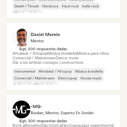
Death / Thrash
Hardcore
Hard rock
Indie rock
Metal melódico
Daniel Morelo
Mentor
&gt; 200 respuestas dadas
Afrobeat / Afropop
Música brasileña
Música para niños
Comercial / Mainstream
Dance music
Dar a los artistas consejos constructivos
Instrumental
Afrobeat / Afropop
Música brasileña
Comercial / Mainstream
Electropop
House music
Indie rock
Música latina
-MG-
Booker, Mentor, Experto En Sonido
&gt; 300 respuestas dadas
Rock alternativo
Electrónica
Electropop
Jazz experimental