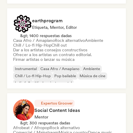
earthprogram
Etiqueta, Mentor, Editor
&gt; 1400 respuestas dadas
Casa Afro / Amapiano
Rock alternativo
Ambiente
Chill / Lo-fi Hip-Hop
Chill out
Dar a los artistas consejos constructivos
Ofrecer a los artistas un contrato editorial.
Firmar artistas o lanzar su música
Instrumental
Casa Afro / Amapiano
Ambiente
Chill / Lo-fi Hip-Hop
Pop bailable
Música de cine
Indie folk
Hip-hop instrumental
Expertos Groover
Social Content Ideas
Mentor
&gt; 300 respuestas dadas
Afrobeat / Afropop
Rock alternativo
Comercial / Mainstream
Música country
Dance music