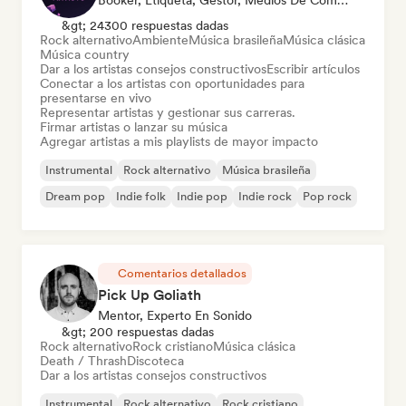
Booker, Etiqueta, Gestor, Medios De Comunicación/Periodista, Mentor, Playlist Curator
&gt; 24300 respuestas dadas
Rock alternativo
Ambiente
Música brasileña
Música clásica
Música country
Dar a los artistas consejos constructivos
Escribir artículos
Conectar a los artistas con oportunidades para
presentarse en vivo
Representar artistas y gestionar sus carreras.
Firmar artistas o lanzar su música
Agregar artistas a mis playlists de mayor impacto
Instrumental
Rock alternativo
Música brasileña
Dream pop
Indie folk
Indie pop
Indie rock
Pop rock
Comentarios detallados
Pick Up Goliath
Mentor, Experto En Sonido
&gt; 200 respuestas dadas
Rock alternativo
Rock cristiano
Música clásica
Death / Thrash
Discoteca
Dar a los artistas consejos constructivos
Instrumental
Rock alternativo
Rock cristiano