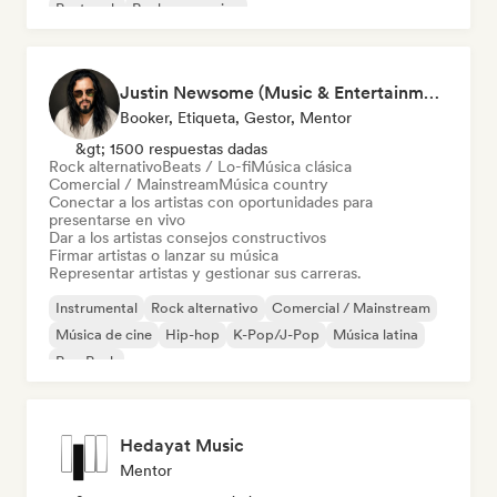
Post rock
Rock progresivo
Justin Newsome (Music & Entertainment Executive | A&R, Artist Development & Partnerships | Applied AI & Systems Strategy)
Booker, Etiqueta, Gestor, Mentor
&gt; 1500 respuestas dadas
Rock alternativo
Beats / Lo-fi
Música clásica
Comercial / Mainstream
Música country
Conectar a los artistas con oportunidades para
presentarse en vivo
Dar a los artistas consejos constructivos
Firmar artistas o lanzar su música
Representar artistas y gestionar sus carreras.
Instrumental
Rock alternativo
Comercial / Mainstream
Música de cine
Hip-hop
K-Pop/J-Pop
Música latina
Pop Punk
Hedayat Music
Mentor