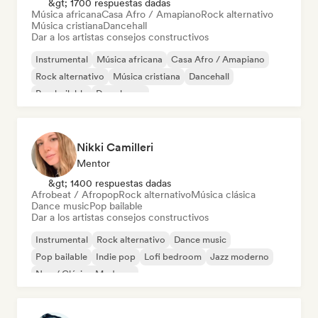
&gt; 1700 respuestas dadas
Música africana
Casa Afro / Amapiano
Rock alternativo
Música cristiana
Dancehall
Dar a los artistas consejos constructivos
Instrumental
Música africana
Casa Afro / Amapiano
Rock alternativo
Música cristiana
Dancehall
Pop bailable
Deep house
Nikki Camilleri
Mentor
&gt; 1400 respuestas dadas
Afrobeat / Afropop
Rock alternativo
Música clásica
Dance music
Pop bailable
Dar a los artistas consejos constructivos
Instrumental
Rock alternativo
Dance music
Pop bailable
Indie pop
Lofi bedroom
Jazz moderno
Neo / Clásico Moderno