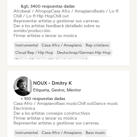
&gt; 3400 respuestas dadas
Afrobeat / Afropop
Casa Afro / Amapiano
Beats / Lo-fi
Chill / Lo-fi Hip-Hop
Chill out
Representar artistas y gestionar sus carreras.
Dar a los artistas feedback detallado sobre su
sonido/producción.
Firmar artistas o lanzar su música
Instrumental
Casa Afro / Amapiano
Rap cristiano
Cloud Rap / Hip Hop
Deutschrap/German Hip-Hop
Grime
Hip-hop
Hip-hop instrumental
NOUX - Dmitry K
Etiqueta, Gestor, Mentor
< 100 respuestas dadas
Casa Afro / Amapiano
Bass music
Chill out
Dance music
Electrónica
Dar a los artistas consejos constructivos
Firmar artistas o lanzar su música
Representar artistas y gestionar sus carreras.
Instrumental
Casa Afro / Amapiano
Bass music