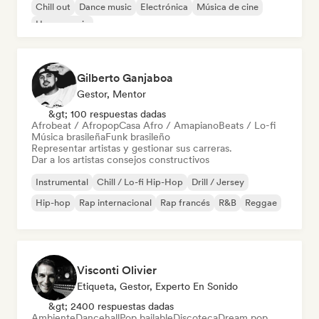
Chill out
Dance music
Electrónica
Música de cine
House music
Gilberto Ganjaboa
Gestor, Mentor
&gt; 100 respuestas dadas
Afrobeat / Afropop
Casa Afro / Amapiano
Beats / Lo-fi
Música brasileña
Funk brasileño
Representar artistas y gestionar sus carreras.
Dar a los artistas consejos constructivos
Instrumental
Chill / Lo-fi Hip-Hop
Drill / Jersey
Hip-hop
Rap internacional
Rap francés
R&B
Reggae
Visconti Olivier
Etiqueta, Gestor, Experto En Sonido
&gt; 2400 respuestas dadas
Ambiente
Dancehall
Pop bailable
Discoteca
Dream pop