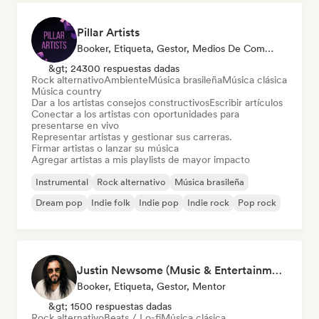
Pillar Artists
Booker, Etiqueta, Gestor, Medios De Comunicación/Periodista, Mentor, Playlist Curator
&gt; 24300 respuestas dadas
Rock alternativo
Ambiente
Música brasileña
Música clásica
Música country
Dar a los artistas consejos constructivos
Escribir artículos
Conectar a los artistas con oportunidades para
presentarse en vivo
Representar artistas y gestionar sus carreras.
Firmar artistas o lanzar su música
Agregar artistas a mis playlists de mayor impacto
Instrumental
Rock alternativo
Música brasileña
Dream pop
Indie folk
Indie pop
Indie rock
Pop rock
Justin Newsome (Music & Entertainment Executive | A&R, Artist Development & Partnerships | Applied AI & Systems Strategy)
Booker, Etiqueta, Gestor, Mentor
&gt; 1500 respuestas dadas
Rock alternativo
Beats / Lo-fi
Música clásica