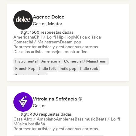
Agence Dolce
Gestor, Mentor
&gt; 1500 respuestas dadas
Americana
Chill / Lo-fi Hip-Hop
Música clásica
Comercial / Mainstream
Dream pop
Representar artistas y gestionar sus carreras.
Dar a los artistas consejos constructivos
Instrumental
Americana
Comercial / Mainstream
French Pop
Indie folk
Indie pop
Indie rock
Pop internacional
Vitrola na Sofrência ®
Gestor
&gt; 400 respuestas dadas
Casa Afro / Amapiano
Ambiente
Bass music
Beats / Lo-fi
Música brasileña
Representar artistas y gestionar sus carreras.