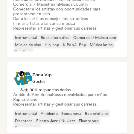
Comercial / Mainstream
Música country
Conectar a los artistas con oportunidades para
presentarse en vivo
Dar a los artistas consejos constructivos
Firmar artistas o lanzar su música
Representar artistas y gestionar sus carreras.
Instrumental
Rock alternativo
Comercial / Mainstream
Música de cine
Hip-hop
K-Pop/J-Pop
Música latina
Pop Punk
Zona Vip
Gestor
&gt; 900 respuestas dadas
Ambiente
Americana
Bossa nova
Música para niños
Rap cristiano
Representar artistas y gestionar sus carreras.
Instrumental
Ambiente
Bossa nova
Rap cristiano
Discoteca
Electro Jazz / Nu Jazz
Electropop
Electro swing