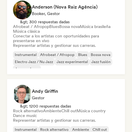
Anderson (Nova Raiz Agência)
Booker, Gestor
&gt; 300 respuestas dadas
Afrobeat / Afropop
Blues
Bossa nova
Música brasileña
Música clásica
Conectar a los artistas con oportunidades para
presentarse en vivo
Representar artistas y gestionar sus carreras.
Instrumental
Afrobeat / Afropop
Blues
Bossa nova
Electro Jazz / Nu Jazz
Jazz experimental
Jazz fusión
Jazz moderno
Andy Griffin
Gestor
&gt; 1200 respuestas dadas
Rock alternativo
Ambiente
Chill out
Música country
Dance music
Representar artistas y gestionar sus carreras.
Instrumental
Rock alternativo
Ambiente
Chill out