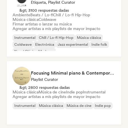
Etiqueta, Playlist Curator
&gt; 3100 respuestas dadas
Ambiente
Beats / Lo-fi
Chill / Lo-fi Hip-Hop
Música clásica
Coldwave
Firmar artistas o lanzar su música
Agregar artistas a mis playlists de mayor impacto
Instrumental
Chill / Lo-fi Hip-Hop
Música clásica
Coldwave
Electrónica
Jazz experimental
Indie folk
Neo / Clásico Moderno
Focusing Minimal piano & Contemporary classical music
Playlist Curator
&gt; 2800 respuestas dadas
Música clásica
Música de cine
Indie pop
Instrumental
Agregar artistas a mis playlists de mayor impacto
Instrumental
Música clásica
Música de cine
Indie pop