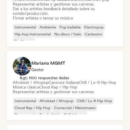
Representar artistas y gestionar sus carreras.
Dar a los artistas feedback detallado sobre su
sonido/producción.
Firmar artistas o lanzar su música
Instrumental
Ambiente
Pop bailable
Electropop
Hip-hop instrumental
Nu-disco / Italo
Cantautor
Synthwave
Mariano MGMT
Gestor
&gt; 1100 respuestas dadas
Afrobeat / Afropop
Canzone Italiana
Chill / Lo-fi Hip-Hop
Música clásica
Cloud Rap / Hip Hop
Representar artistas y gestionar sus carreras.
Instrumental
Afrobeat / Afropop
Chill / Lo-fi Hip-Hop
Cloud Rap / Hip Hop
Comercial / Mainstream
Dance music
Pop bailable
Drill / Jersey