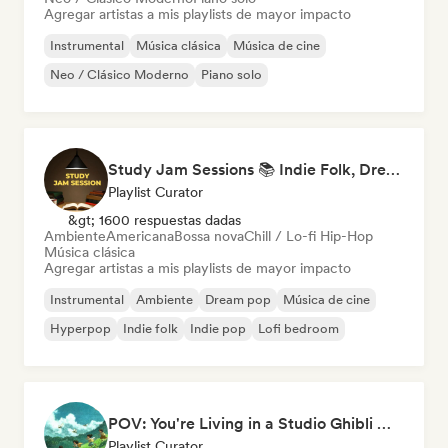
Agregar artistas a mis playlists de mayor impacto
Instrumental
Música clásica
Música de cine
Neo / Clásico Moderno
Piano solo
Study Jam Sessions 📚 Indie Folk, Dream Pop & Singer-Songwriter
Playlist Curator
&gt; 1600 respuestas dadas
Ambiente
Americana
Bossa nova
Chill / Lo-fi Hip-Hop
Música clásica
Agregar artistas a mis playlists de mayor impacto
Instrumental
Ambiente
Dream pop
Música de cine
Hyperpop
Indie folk
Indie pop
Lofi bedroom
POV: You're Living in a Studio Ghibli Movie 🌱 Neo-Classical Piano & Dream Pop
Playlist Curator