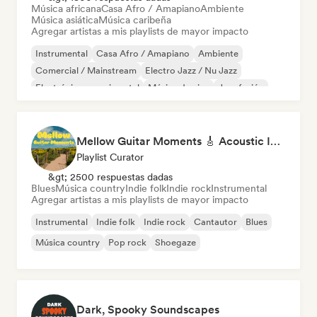
Música africana
Casa Afro / Amapiano
Ambiente
Música asiática
Música caribeña
Agregar artistas a mis playlists de mayor impacto
Instrumental
Casa Afro / Amapiano
Ambiente
Comercial / Mainstream
Electro Jazz / Nu Jazz
Electrónica experimental
Música de cine
Jazz fusión
Mellow Guitar Moments 🎸 Acoustic Indie Folk & Singer-Songwriter
Playlist Curator
&gt; 2500 respuestas dadas
Blues
Música country
Indie folk
Indie rock
Instrumental
Agregar artistas a mis playlists de mayor impacto
Instrumental
Indie folk
Indie rock
Cantautor
Blues
Música country
Pop rock
Shoegaze
Dark, Spooky Soundscapes