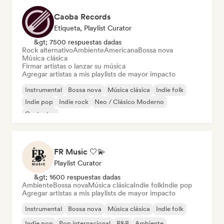
Caoba Records
Etiqueta, Playlist Curator
&gt; 7500 respuestas dadas
Rock alternativo
Ambiente
Americana
Bossa nova
Música clásica
Firmar artistas o lanzar su música
Agregar artistas a mis playlists de mayor impacto
Instrumental
Bossa nova
Música clásica
Indie folk
Indie pop
Indie rock
Neo / Clásico Moderno
Cantautor
FR Music 🤍💫
Playlist Curator
&gt; 1600 respuestas dadas
Ambiente
Bossa nova
Música clásica
Indie folk
Indie pop
Agregar artistas a mis playlists de mayor impacto
Instrumental
Bossa nova
Música clásica
Indie folk
Indie pop
Pop internacional
R&B
Ambiente