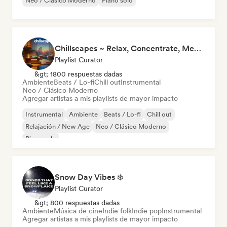
Neo / Clásico Moderno
Piano solo
Chillscapes ~ Relax, Concentrate, Meditate, Sleep, Dream
Playlist Curator
&gt; 1800 respuestas dadas
Ambiente
Beats / Lo-fi
Chill out
Instrumental
Neo / Clásico Moderno
Agregar artistas a mis playlists de mayor impacto
Instrumental
Ambiente
Beats / Lo-fi
Chill out
Relajación / New Age
Neo / Clásico Moderno
Piano solo
Snow Day Vibes ❄️
Playlist Curator
&gt; 800 respuestas dadas
Ambiente
Música de cine
Indie folk
Indie pop
Instrumental
Agregar artistas a mis playlists de mayor impacto