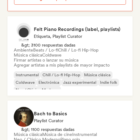
Felt Piano Recordings (label, playlists)
Etiqueta, Playlist Curator
&gt; 3100 respuestas dadas
Ambiente
Beats / Lo-fi
Chill / Lo-fi Hip-Hop
Música clásica
Coldwave
Firmar artistas o lanzar su música
Agregar artistas a mis playlists de mayor impacto
Instrumental
Chill / Lo-fi Hip-Hop
Música clásica
Coldwave
Electrónica
Jazz experimental
Indie folk
Neo / Clásico Moderno
Bach to Basics
Playlist Curator
&gt; 1100 respuestas dadas
Música clásica
Música de cine
Instrumental
Neo / Clásico Moderno
Piano solo