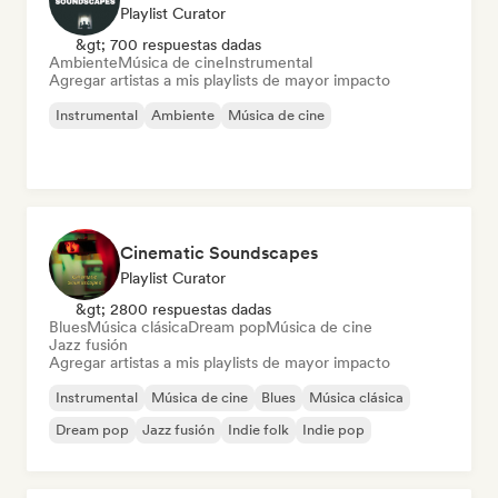
Playlist Curator
&gt; 700 respuestas dadas
Ambiente
Música de cine
Instrumental
Agregar artistas a mis playlists de mayor impacto
Instrumental
Ambiente
Música de cine
Cinematic Soundscapes
Playlist Curator
&gt; 2800 respuestas dadas
Blues
Música clásica
Dream pop
Música de cine
Jazz fusión
Agregar artistas a mis playlists de mayor impacto
Instrumental
Música de cine
Blues
Música clásica
Dream pop
Jazz fusión
Indie folk
Indie pop