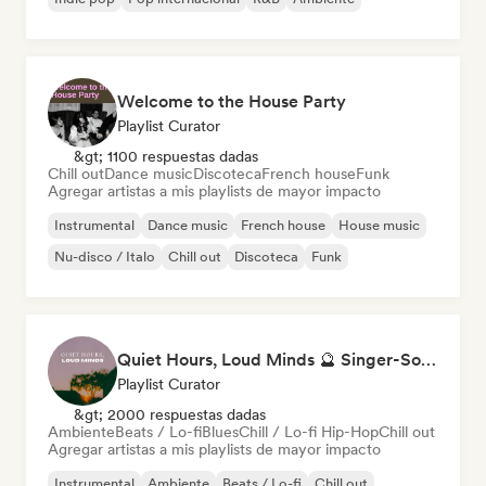
Welcome to the House Party
Playlist Curator
&gt; 1100 respuestas dadas
Chill out
Dance music
Discoteca
French house
Funk
Agregar artistas a mis playlists de mayor impacto
Instrumental
Dance music
French house
House music
Nu-disco / Italo
Chill out
Discoteca
Funk
Quiet Hours, Loud Minds 🔮 Singer-Songwriter, Bedroom Pop & Dream Pop
Playlist Curator
&gt; 2000 respuestas dadas
Ambiente
Beats / Lo-fi
Blues
Chill / Lo-fi Hip-Hop
Chill out
Agregar artistas a mis playlists de mayor impacto
Instrumental
Ambiente
Beats / Lo-fi
Chill out