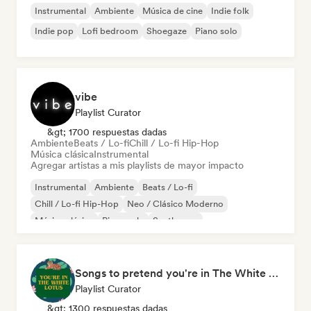
Instrumental
Ambiente
Música de cine
Indie folk
Indie pop
Lofi bedroom
Shoegaze
Piano solo
vibe
Playlist Curator
&gt; 1700 respuestas dadas
Ambiente
Beats / Lo-fi
Chill / Lo-fi Hip-Hop
Música clásica
Instrumental
Agregar artistas a mis playlists de mayor impacto
Instrumental
Ambiente
Beats / Lo-fi
Chill / Lo-fi Hip-Hop
Neo / Clásico Moderno
Música clásica
Piano solo
Synthwave
Songs to pretend you're in The White Lotus
Playlist Curator
&gt; 1300 respuestas dadas