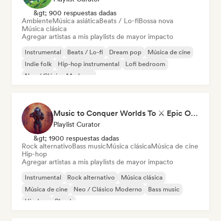
&gt; 900 respuestas dadas
Ambiente
Música asiática
Beats / Lo-fi
Bossa nova
Música clásica
Agregar artistas a mis playlists de mayor impacto
Instrumental
Beats / Lo-fi
Dream pop
Música de cine
Indie folk
Hip-hop instrumental
Lofi bedroom
Neo / Clásico Moderno
Music to Conquer Worlds To ⚔️ Epic Orchestral, Cinematic & Trailer Music
Playlist Curator
&gt; 1900 respuestas dadas
Rock alternativo
Bass music
Música clásica
Música de cine
Hip-hop
Agregar artistas a mis playlists de mayor impacto
Instrumental
Rock alternativo
Música clásica
Música de cine
Neo / Clásico Moderno
Bass music
Hip-hop
Phonk