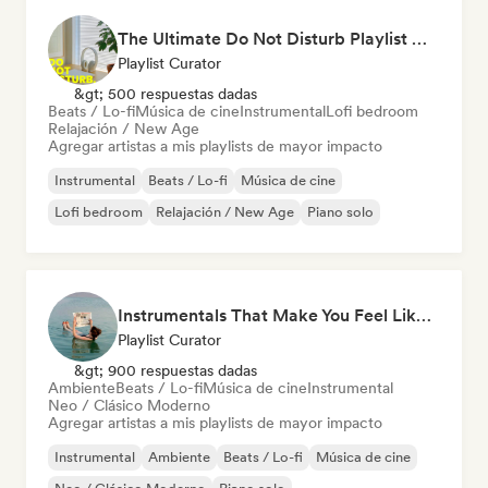
The Ultimate Do Not Disturb Playlist 🔕 Neo-Classical & Ambient Piano
Playlist Curator
&gt; 500 respuestas dadas
Beats / Lo-fi
Música de cine
Instrumental
Lofi bedroom
Relajación / New Age
Agregar artistas a mis playlists de mayor impacto
Instrumental
Beats / Lo-fi
Música de cine
Lofi bedroom
Relajación / New Age
Piano solo
Instrumentals That Make You Feel Like Floating
Playlist Curator
&gt; 900 respuestas dadas
Ambiente
Beats / Lo-fi
Música de cine
Instrumental
Neo / Clásico Moderno
Agregar artistas a mis playlists de mayor impacto
Instrumental
Ambiente
Beats / Lo-fi
Música de cine