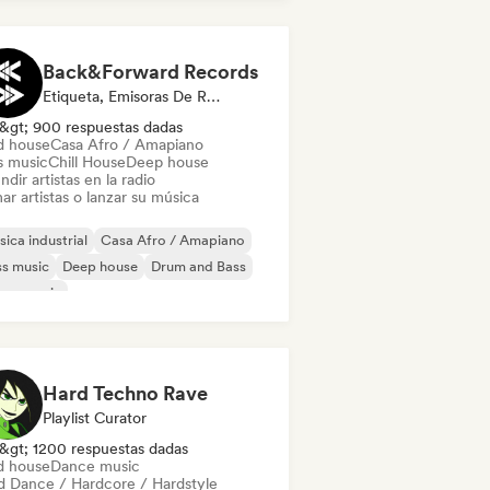
ectropop
French Pop
Back&Forward Records
Etiqueta, Emisoras De Radio
&gt; 900 respuestas dadas
d house
Casa Afro / Amapiano
s music
Chill House
Deep house
ndir artistas en la radio
ar artistas o lanzar su música
ica industrial
Casa Afro / Amapiano
s music
Deep house
Drum and Bass
use music
odic & Progressive House
lodic Techno
Hard Techno Rave
Playlist Curator
&gt; 1200 respuestas dadas
d house
Dance music
d Dance / Hardcore / Hardstyle