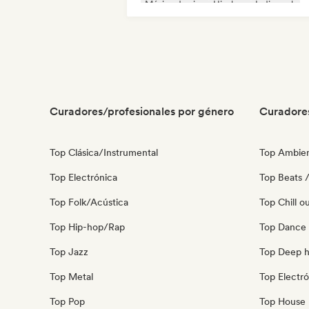
Música de cine
Hip-hop
Indie rock
Instrumental
Curadores/profesionales por género
Curadore
Top Clásica/Instrumental
Top Ambie
Top Electrónica
Top Beats /
Top Folk/Acústica
Top Chill o
Top Hip-hop/Rap
Top Dance
Top Jazz
Top Deep 
Top Metal
Top Electró
Top Pop
Top House 