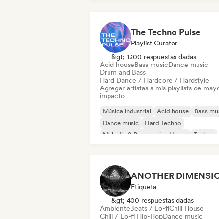
The Techno Pulse
Playlist Curator
&gt; 1300 respuestas dadas
Acid house
Bass music
Dance music
Drum and Bass
Hard Dance / Hardcore / Hardstyle
Agregar artistas a mis playlists de may
impacto
Música industrial
Acid house
Bass mu
Dance music
Hard Techno
Melodic & Progressive House
Techno
Drum and Bass
Etiqueta
&gt; 400 respuestas dadas
Ambiente
Beats / Lo-fi
Chill House
Chill / Lo-fi Hip-Hop
Dance music