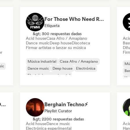
Funky / Jackin House
Future house
El
For Those Who Need Records
Etiqueta
&gt; 300 respuestas dadas
Acid house
Casa Afro / Amapiano
Aci
Dance music
Deep house
Discoteca
Bas
Firmar artistas o lanzar su música
Difu
or
Firm
Música industrial
Casa Afro / Amapiano
Mús
sic
Dance music
Deep house
Electrónica
Bas
Electrónica experimental
Ho
Funky / Jackin House
House music
Mel
Me
ANOTHER DIMENSION MUSIC
Berghain Techno⚡
Playlist Curator
&gt; 2200 respuestas dadas
Acid house
Dance music
Aci
Electrónica experimental
Har