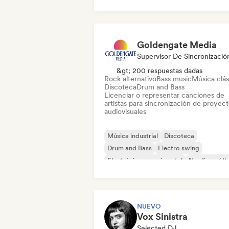
Tech House
Techno
Goldengate Media
Supervisor De Sincronizació
&gt; 200 respuestas dadas
Rock alternativo
Bass music
Música clás
Discoteca
Drum and Bass
Licenciar o representar canciones de
artistas para sincronización de proyec
audiovisuales
Música industrial
Discoteca
Drum and Bass
Electro swing
Electrónica experimental
Nu-disco / It
Rock alternativo
Bass music
NUEVO
Vox Sinistra
Selected DJ