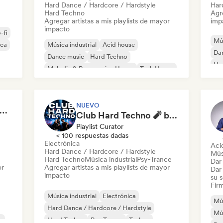
Hard Dance / Hardcore / Hardstyle
Har
Hard Techno
Agre
Agregar artistas a mis playlists de mayor
imp
impacto
-fi
Mús
ica
Música industrial
Acid house
Da
Dance music
Hard Techno
Har
Melodic & Progressive House
Tech House
Ha
Techno
Electrónica experimental
Te
NUEVO
ardcore Techno Hardstyle
Club Hard Techno 🧨 by ThisisRey3Rocco
Playlist Curator
< 100 respuestas dadas
Electrónica
Aci
Hard Dance / Hardcore / Hardstyle
Mús
Hard Techno
Música industrial
Psy-Trance
Dar 
or
Agregar artistas a mis playlists de mayor
Dar 
impacto
su 
Firm
Música industrial
Electrónica
Mús
Hard Dance / Hardcore / Hardstyle
Mús
e
Hard Techno
Psy-Trance
Techno