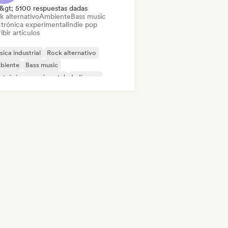
&gt; 5100 respuestas dadas
k alternativo
Ambiente
Bass music
ctrónica experimental
Indie pop
ibir artículos
ica industrial
Rock alternativo
biente
Bass music
ctrónica experimental
Indie pop
ie rock
Minimal