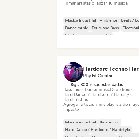
Firmar artistas o lanzar su música
Música industrial
Ambiente
Beats / Lo
Dance music
Drum and Bass
Electrón
Electrónica experimental
Jazz experimental
H
Playlist Curator
&gt; 800 respuestas dadas
Bass music
Dance music
Deep house
Hard Dance / Hardcore / Hardstyle
Hard Techno
Agregar artistas a mis playlists de may
impacto
Música industrial
Bass music
Hard Dance / Hardcore / Hardstyle
Hard Techno
Dance music
Deep hous