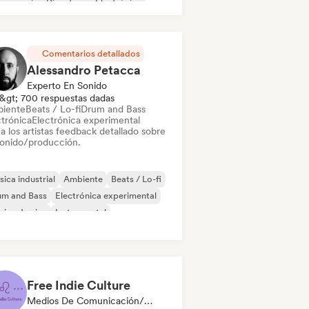
nce music
Discoteca
Electrónica
k electrónico
Comentarios detallados
Alessandro Petacca
Experto En Sonido
&gt; 700 respuestas dadas
iente
Beats / Lo-fi
Drum and Bass
ctrónica
Electrónica experimental
a los artistas feedback detallado sobre
sonido/producción.
ica industrial
Ambiente
Beats / Lo-fi
um and Bass
Electrónica experimental
ica de cine
Instrumental
-hop instrumental
Free Indie Culture
Medios De Comunicación/Periodista