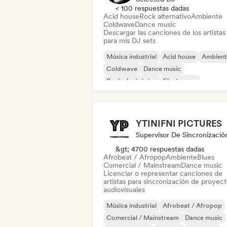
< 100 respuestas dadas
Acid house
Rock alternativo
Ambiente
Coldwave
Dance music
Descargar las canciones de los artistas
para mis DJ sets
Música industrial
Acid house
Ambient
Coldwave
Dance music
Rock electrónico
Electropop
Hard Techno
YTINIFNI PICTURES
Supervisor De Sincronizació
&gt; 4700 respuestas dadas
Afrobeat / Afropop
Ambiente
Blues
Comercial / Mainstream
Dance music
Licenciar o representar canciones de
artistas para sincronización de proyec
audiovisuales
Música industrial
Afrobeat / Afropop
Comercial / Mainstream
Dance music