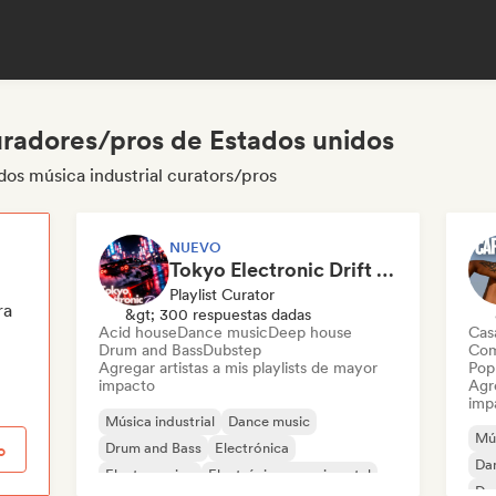
curadores/pros de Estados unidos
dos música industrial curators/pros
NUEVO
Tokyo Electronic Drift 🏎️ Schranz, Hard Techno & Anime EDM
Playlist Curator
ra
&gt; 300 respuestas dadas
Acid house
Dance music
Deep house
Cas
Drum and Bass
Dubstep
Com
Agregar artistas a mis playlists de mayor
Pop 
impacto
Agre
imp
Música industrial
Dance music
Mús
Drum and Bass
Electrónica
o
Da
Electro swing
Electrónica experimental
De