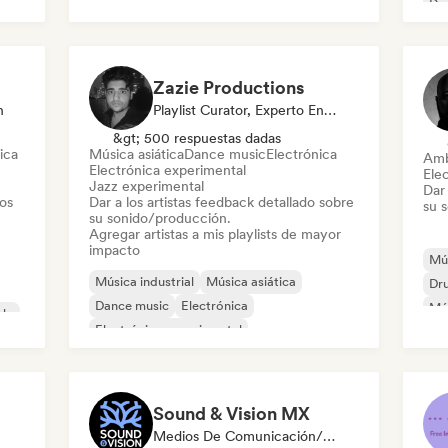
Da
Roc
Zazie Productions
n
Playlist Curator, Experto En Sonido
&gt; 500 respuestas dadas
ica
Música asiática
Dance music
Electrónica
Amb
Electrónica experimental
Ele
Jazz experimental
Dar 
tos
Dar a los artistas feedback detallado sobre
su 
su sonido/producción.
Agregar artistas a mis playlists de mayor
impacto
Mús
Música industrial
Música asiática
Dr
Dance music
Electrónica
Mús
alo
Electrónica experimental
Hip
Rock experimental
Instrumental
Noise
Sound & Vision MX
Medios De Comunicación/Periodista