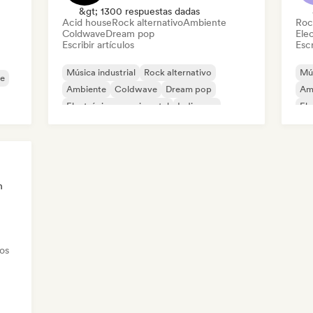
&gt; 1300 respuestas dadas
Acid house
Rock alternativo
Ambiente
Roc
Coldwave
Dream pop
Ele
Escribir artículos
Escr
Música industrial
Rock alternativo
Mús
e
Ambiente
Coldwave
Dream pop
Am
Electrónica experimental
Indie pop
Ele
Indie rock
Ind
n
tos