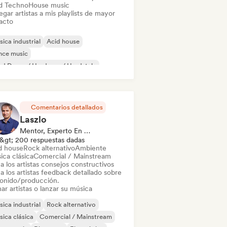
d Techno
House music
gar artistas a mis playlists de mayor
acto
ica industrial
Acid house
nce music
d Dance / Hardcore / Hardstyle
rd Techno
Melodic Techno
Minimal
ch House
Comentarios detallados
Laszlo
Mentor, Experto En Sonido
&gt; 200 respuestas dadas
d house
Rock alternativo
Ambiente
ica clásica
Comercial / Mainstream
a los artistas consejos constructivos
a los artistas feedback detallado sobre
sonido/producción.
ar artistas o lanzar su música
ica industrial
Rock alternativo
ica clásica
Comercial / Mainstream