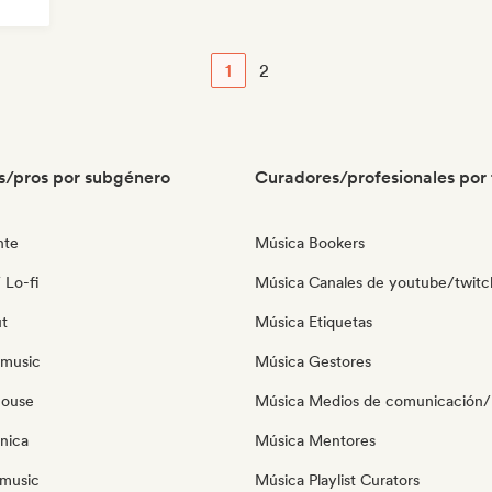
1
2
s/pros por subgénero
Curadores/profesionales por 
nte
Música Bookers
 Lo-fi
Música Canales de youtube/twitc
ut
Música Etiquetas
 music
Música Gestores
house
Música Medios de comunicación/P
nica
Música Mentores
music
Música Playlist Curators