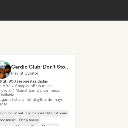
Cardio Club: Don't Stop! 💦
Playlist Curator
&gt; 800 respuestas dadas
a Afro / Amapiano
Bass music
ercial / Mainstream
Dance music
bailable
gar artistas a mis playlists de mayor
acto
ica industrial
Comercial / Mainstream
nce music
Deep house
utschpop/German Pop
Discoteca