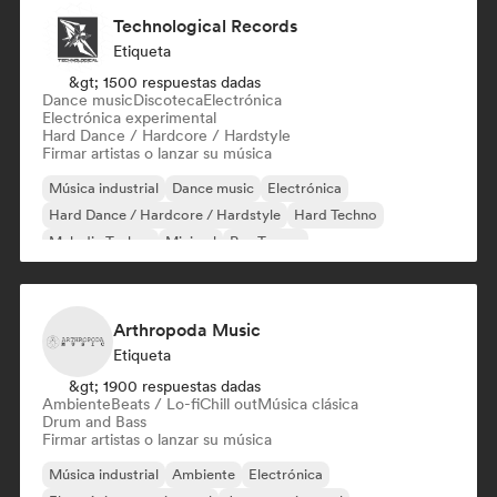
Technological Records
Etiqueta
&gt; 1500 respuestas dadas
Dance music
Discoteca
Electrónica
Electrónica experimental
Hard Dance / Hardcore / Hardstyle
Firmar artistas o lanzar su música
Música industrial
Dance music
Electrónica
Hard Dance / Hardcore / Hardstyle
Hard Techno
Melodic Techno
Minimal
Psy-Trance
Arthropoda Music
Etiqueta
&gt; 1900 respuestas dadas
Ambiente
Beats / Lo-fi
Chill out
Música clásica
Drum and Bass
Firmar artistas o lanzar su música
Música industrial
Ambiente
Electrónica