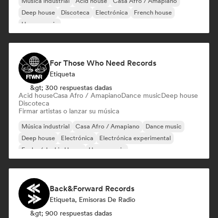
Música industrial
Acid house
Casa Afro / Amapiano
Deep house
Discoteca
Electrónica
French house
House music
For Those Who Need Records
Etiqueta
&gt; 300 respuestas dadas
Acid house
Casa Afro / Amapiano
Dance music
Deep house
Discoteca
Firmar artistas o lanzar su música
Música industrial
Casa Afro / Amapiano
Dance music
Deep house
Electrónica
Electrónica experimental
Funky / Jackin House
House music
Back&Forward Records
Etiqueta, Emisoras De Radio
&gt; 900 respuestas dadas