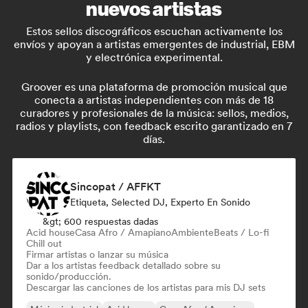
nuevos artistas
Estos sellos discográficos escuchan activamente los
envíos y apoyan a artistas emergentes de industrial, EBM
y electrónica experimental.
Groover es una plataforma de promoción musical que
conecta a artistas independientes con más de 18
curadores y profesionales de la música: sellos, medios,
radios y playlists, con feedback escrito garantizado en 7
días.
Sincopat / AFFKT
Etiqueta, Selected DJ, Experto En Sonido
&gt; 600 respuestas dadas
Acid house
Casa Afro / Amapiano
Ambiente
Beats / Lo-fi
Chill out
Firmar artistas o lanzar su música
Dar a los artistas feedback detallado sobre su
sonido/producción.
Descargar las canciones de los artistas para mis DJ sets