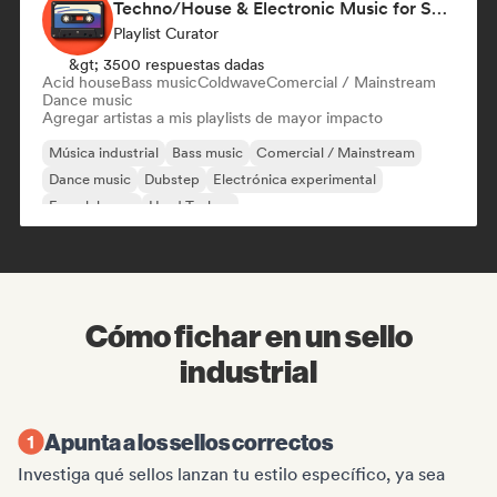
Techno/House & Electronic Music for Svea Playlists
Playlist Curator
&gt; 3500 respuestas dadas
Acid house
Bass music
Coldwave
Comercial / Mainstream
Dance music
Agregar artistas a mis playlists de mayor impacto
Música industrial
Bass music
Comercial / Mainstream
Dance music
Dubstep
Electrónica experimental
French house
Hard Techno
Cómo fichar en un sello
industrial
Apunta a los sellos correctos
Investiga qué sellos lanzan tu estilo específico, ya sea