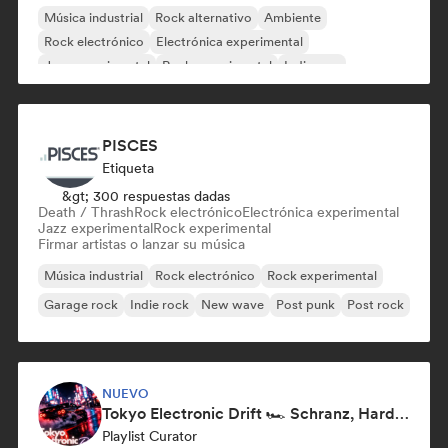
Música industrial
Rock alternativo
Ambiente
Rock electrónico
Electrónica experimental
Jazz experimental
Rock experimental
Indie pop
PISCES
Etiqueta
&gt; 300 respuestas dadas
Death / Thrash
Rock electrónico
Electrónica experimental
Jazz experimental
Rock experimental
Firmar artistas o lanzar su música
Música industrial
Rock electrónico
Rock experimental
Garage rock
Indie rock
New wave
Post punk
Post rock
NUEVO
Tokyo Electronic Drift 🏎️ Schranz, Hard Techno & Anime EDM
Playlist Curator