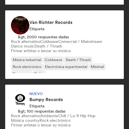
Van Richter Records
Etiqueta
&gt; 2000 respuestas dadas
Rock alternativo
Coldwave
Comercial / Mainstream
Dance music
Death / Thrash
Firmar artistas o lanzar su música
Música industrial
Coldwave
Death / Thrash
Rock electrónico
Electrónica experimental
Minimal
New wave
Noise
NUEVO
Bumpy Records
Etiqueta
&gt; 100 respuestas dadas
Rock alternativo
Ambiente
Chill / Lo-fi Hip-Hop
Música country
Rock electrónico
Firmar artistas o lanzar su música