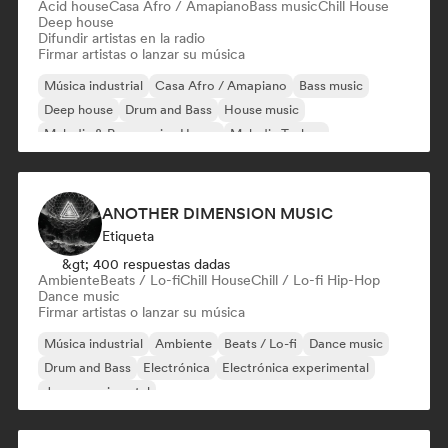
Acid house
Casa Afro / Amapiano
Bass music
Chill House
Deep house
Difundir artistas en la radio
Firmar artistas o lanzar su música
Música industrial
Casa Afro / Amapiano
Bass music
Deep house
Drum and Bass
House music
Melodic & Progressive House
Melodic Techno
ANOTHER DIMENSION MUSIC
Etiqueta
&gt; 400 respuestas dadas
Ambiente
Beats / Lo-fi
Chill House
Chill / Lo-fi Hip-Hop
Dance music
Firmar artistas o lanzar su música
Música industrial
Ambiente
Beats / Lo-fi
Dance music
Drum and Bass
Electrónica
Electrónica experimental
Jazz experimental