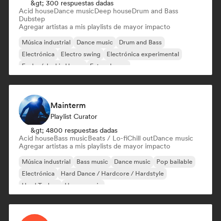
&gt; 300 respuestas dadas
Acid house
Dance music
Deep house
Drum and Bass
Dubstep
Agregar artistas a mis playlists de mayor impacto
Música industrial
Dance music
Drum and Bass
Electrónica
Electro swing
Electrónica experimental
Funky / Jackin House
Future house
Mainterm
Playlist Curator
&gt; 4800 respuestas dadas
Acid house
Bass music
Beats / Lo-fi
Chill out
Dance music
Agregar artistas a mis playlists de mayor impacto
Música industrial
Bass music
Dance music
Pop bailable
Electrónica
Hard Dance / Hardcore / Hardstyle
Hard Techno
House music