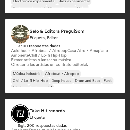
Electrónica experimental
Jazz experimental
Rock experimental
Música de cine
Noise
Selo & Editora PreguiSom
Etiqueta, Editor
< 100 respuestas dadas
Acid house
Afrobeat / Afropop
Casa Afro / Amapiano
Ambiente
Chill / Lo-fi Hip-Hop
Firmar artistas o lanzar su música
Ofrecer a los artistas un contrato editorial.
Música industrial
Afrobeat / Afropop
Chill / Lo-fi Hip-Hop
Deep house
Drum and Bass
Funk
Hip-hop
Instrumental
Take Hit records
Etiqueta
&gt; 200 respuestas dadas