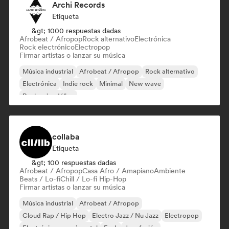
Archi Records
Etiqueta
&gt; 1000 respuestas dadas
Afrobeat / Afropop
Rock alternativo
Electrónica
Rock electrónico
Electropop
Firmar artistas o lanzar su música
Música industrial
Afrobeat / Afropop
Rock alternativo
Electrónica
Indie rock
Minimal
New wave
Rock psicodélico
collaba
Etiqueta
&gt; 100 respuestas dadas
Afrobeat / Afropop
Casa Afro / Amapiano
Ambiente
Beats / Lo-fi
Chill / Lo-fi Hip-Hop
Firmar artistas o lanzar su música
Música industrial
Afrobeat / Afropop
Cloud Rap / Hip Hop
Electro Jazz / Nu Jazz
Electropop
Electrónica experimental
Funk
Jazz fusión