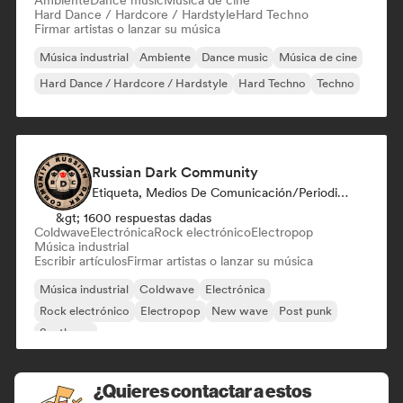
Ambiente
Dance music
Música de cine
Hard Dance / Hardcore / Hardstyle
Hard Techno
Firmar artistas o lanzar su música
Música industrial
Ambiente
Dance music
Música de cine
Hard Dance / Hardcore / Hardstyle
Hard Techno
Techno
Russian Dark Community
Etiqueta, Medios De Comunicación/Periodista
&gt; 1600 respuestas dadas
Coldwave
Electrónica
Rock electrónico
Electropop
Música industrial
Escribir artículos
Firmar artistas o lanzar su música
Música industrial
Coldwave
Electrónica
Rock electrónico
Electropop
New wave
Post punk
Synthpop
¿Quieres contactar a estos