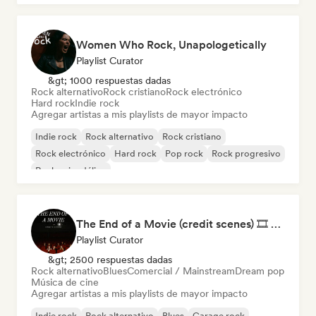
Women Who Rock, Unapologetically
Playlist Curator
&gt; 1000 respuestas dadas
Rock alternativo
Rock cristiano
Rock electrónico
Hard rock
Indie rock
Agregar artistas a mis playlists de mayor impacto
Indie rock
Rock alternativo
Rock cristiano
Rock electrónico
Hard rock
Pop rock
Rock progresivo
Rock psicodélico
The End of a Movie (credit scenes) 🎞️ Cinematic Dream Pop & Bedroom Indie
Playlist Curator
&gt; 2500 respuestas dadas
Rock alternativo
Blues
Comercial / Mainstream
Dream pop
Música de cine
Agregar artistas a mis playlists de mayor impacto
Indie rock
Rock alternativo
Blues
Garage rock