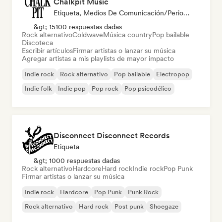
Chalkpit Music
Etiqueta, Medios De Comunicación/Periodista, Playlist Curator
&gt; 15100 respuestas dadas
Rock alternativo
Coldwave
Música country
Pop bailable
Discoteca
Escribir artículos
Firmar artistas o lanzar su música
Agregar artistas a mis playlists de mayor impacto
Indie rock
Rock alternativo
Pop bailable
Electropop
Indie folk
Indie pop
Pop rock
Pop psicodélico
Disconnect Disconnect Records
Etiqueta
&gt; 1000 respuestas dadas
Rock alternativo
Hardcore
Hard rock
Indie rock
Pop Punk
Firmar artistas o lanzar su música
Indie rock
Hardcore
Pop Punk
Punk Rock
Rock alternativo
Hard rock
Post punk
Shoegaze