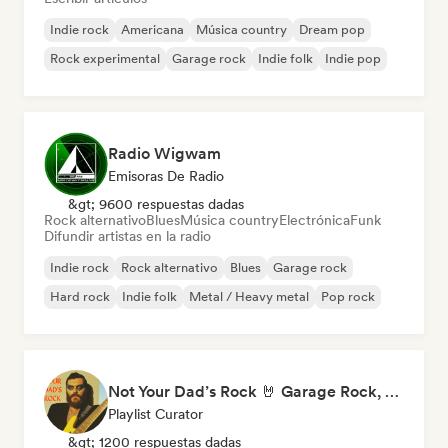
Indie rock
Americana
Música country
Dream pop
Rock experimental
Garage rock
Indie folk
Indie pop
Radio Wigwam
Emisoras De Radio
&gt; 9600 respuestas dadas
Rock alternativo
Blues
Música country
Electrónica
Funk
Difundir artistas en la radio
Indie rock
Rock alternativo
Blues
Garage rock
Hard rock
Indie folk
Metal / Heavy metal
Pop rock
Not Your Dad’s Rock 🤘 Garage Rock, Alt-Rock & Indie Anthems
Playlist Curator
&gt; 1200 respuestas dadas