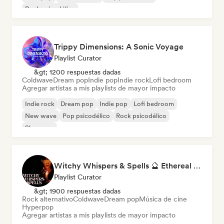
Rock psicodélico
Trippy Dimensions: A Sonic Voyage
Playlist Curator
&gt; 1200 respuestas dadas
Coldwave
Dream pop
Indie pop
Indie rock
Lofi bedroom
Agregar artistas a mis playlists de mayor impacto
Indie rock
Dream pop
Indie pop
Lofi bedroom
New wave
Pop psicodélico
Rock psicodélico
Shoegaze
Witchy Whispers & Spells 🔮 Ethereal Art Pop & Dream Pop
Playlist Curator
&gt; 1900 respuestas dadas
Rock alternativo
Coldwave
Dream pop
Música de cine
Hyperpop
Agregar artistas a mis playlists de mayor impacto