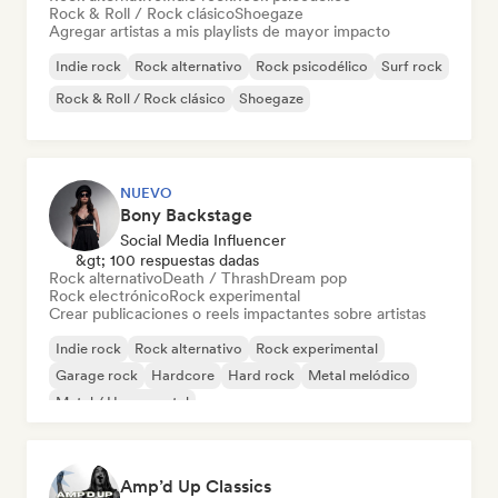
Rock & Roll / Rock clásico
Shoegaze
Agregar artistas a mis playlists de mayor impacto
Indie rock
Rock alternativo
Rock psicodélico
Surf rock
Rock & Roll / Rock clásico
Shoegaze
NUEVO
Bony Backstage
Social Media Influencer
&gt; 100 respuestas dadas
Rock alternativo
Death / Thrash
Dream pop
Rock electrónico
Rock experimental
Crear publicaciones o reels impactantes sobre artistas
Indie rock
Rock alternativo
Rock experimental
Garage rock
Hardcore
Hard rock
Metal melódico
Metal / Heavy metal
Amp’d Up Classics