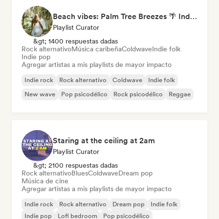
Beach vibes: Palm Tree Breezes 🌴 Indie Folk, Acoustic & Singer-Songwriter
Playlist Curator
&gt; 1400 respuestas dadas
Rock alternativo
Música caribeña
Coldwave
Indie folk
Indie pop
Agregar artistas a mis playlists de mayor impacto
Indie rock
Rock alternativo
Coldwave
Indie folk
New wave
Pop psicodélico
Rock psicodélico
Reggae
Staring at the ceiling at 2am
Playlist Curator
&gt; 2100 respuestas dadas
Rock alternativo
Blues
Coldwave
Dream pop
Música de cine
Agregar artistas a mis playlists de mayor impacto
Indie rock
Rock alternativo
Dream pop
Indie folk
Indie pop
Lofi bedroom
Pop psicodélico