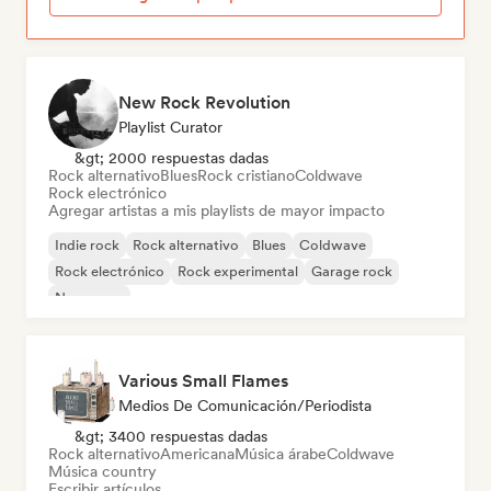
New Rock Revolution
Playlist Curator
&gt; 2000 respuestas dadas
Rock alternativo
Blues
Rock cristiano
Coldwave
Rock electrónico
Agregar artistas a mis playlists de mayor impacto
Indie rock
Rock alternativo
Blues
Coldwave
Rock electrónico
Rock experimental
Garage rock
New wave
Various Small Flames
Medios De Comunicación/Periodista
&gt; 3400 respuestas dadas
Rock alternativo
Americana
Música árabe
Coldwave
Música country
Escribir artículos