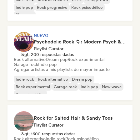
Indie pop
Rock progresivo
Rock psicodélico
Shoegaze
NUEVO
Psychedelic Rock 🌀: Modern Psych & Turkish Vibes
Playlist Curator
&gt; 200 respuestas dadas
Rock alternativo
Dream pop
Rock experimental
Garage rock
Indie pop
Agregar artistas a mis playlists de mayor impacto
Indie rock
Rock alternativo
Dream pop
Rock experimental
Garage rock
Indie pop
New wave
Pop psicodélico
Rock for Salted Hair & Sandy Toes
Playlist Curator
&gt; 1600 respuestas dadas
Rock alternativo
Indie rock
Rock psicodélico