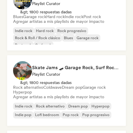
Playlist Curator
&gt; 1800 respuestas dadas
Blues
Garage rock
Hard rock
Indie rock
Post rock
Agregar artistas a mis playlists de mayor impacto
Indie rock
Hard rock
Rock progresivo
Rock & Roll / Rock clásico
Blues
Garage rock
Post rock
Surf rock
Skate Jams 🛹 Garage Rock, Surf Rock & Neo-Psych
Playlist Curator
&gt; 1800 respuestas dadas
Rock alternativo
Coldwave
Dream pop
Garage rock
Hyperpop
Agregar artistas a mis playlists de mayor impacto
Indie rock
Rock alternativo
Dream pop
Hyperpop
Indie pop
Lofi bedroom
Pop rock
Pop progresivo