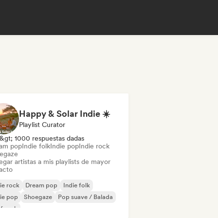
Happy & Solar Indie ☀️
Playlist Curator
&gt; 1000 respuestas dadas
am pop
Indie folk
Indie pop
Indie rock
egaze
gar artistas a mis playlists de mayor
acto
ie rock
Dream pop
Indie folk
ie pop
Shoegaze
Pop suave / Balada
f rock