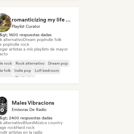
romanticizing my life 💌🧚‍♀️💗🌨
Playlist Curator
&gt; 1600 respuestas dadas
k alternativo
Dream pop
Indie folk
ie pop
Indie rock
gar artistas a mis playlists de mayor
acto
ie rock
Rock alternativo
Dream pop
ie folk
Indie pop
Lofi bedroom
oegaze
Cantautor
Males Vibracions
Emisoras De Radio
&gt; 2400 respuestas dadas
k alternativo
Blues
Música country
age rock
Hard rock
ndir artistas en la radio