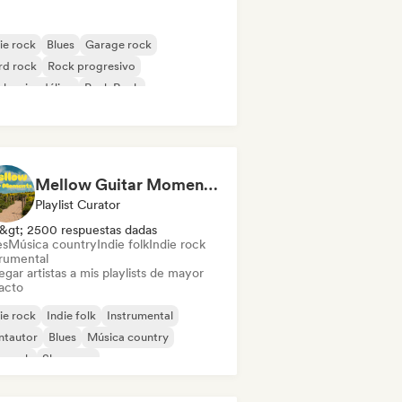
ie rock
Blues
Garage rock
rd rock
Rock progresivo
k psicodélico
Punk Rock
k & Roll / Rock clásico
Mellow Guitar Moments 🎸 Acoustic Indie Folk & Singer-Songwriter
Playlist Curator
&gt; 2500 respuestas dadas
es
Música country
Indie folk
Indie rock
trumental
gar artistas a mis playlists de mayor
acto
ie rock
Indie folk
Instrumental
ntautor
Blues
Música country
p rock
Shoegaze