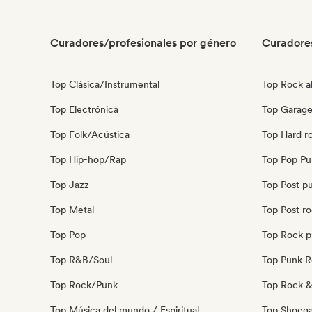
Curadores/profesionales por género
Curadore
Top Clásica/Instrumental
Top Rock al
Top Electrónica
Top Garage
Top Folk/Acústica
Top Hard r
Top Hip-hop/Rap
Top Pop Pu
Top Jazz
Top Post p
Top Metal
Top Post r
Top Pop
Top Rock p
Top R&B/Soul
Top Punk 
Top Rock/Punk
Top Rock & 
Top Música del mundo / Espiritual
Top Shoeg