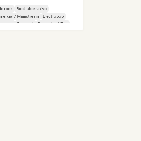
ie rock
Rock alternativo
mercial / Mainstream
Electropop
perpop
Pop rock
Pop psicodélico
B