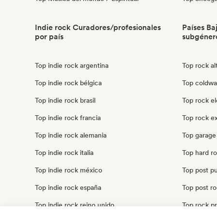
Indie rock Curadores/profesionales
Países Ba
por país
subgéner
Top indie rock argentina
Top rock al
Top indie rock bélgica
Top coldwa
Top indie rock brasil
Top rock el
Top indie rock francia
Top rock ex
Top indie rock alemania
Top garage 
Top indie rock italia
Top hard ro
Top indie rock méxico
Top post pu
Top indie rock españa
Top post ro
Top indie rock reino unido
Top rock pr