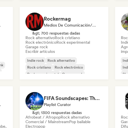
Rockermag
odista
Medios De Comunicación/Periodista
&gt; 700 respuestas dadas
Rock alternativo
Rock cristiano
Roc
Rock electrónico
Rock experimental
Ind
Garage rock
Agre
Escribir artículos
imp
Indie rock
Rock alternativo
Ind
nk
Rock cristiano
Rock electrónico
Ind
Rock experimental
Garage rock
Sh
Hard rock
New wave
FIFA Soundscapes: The Ultimate Soundtrack ⚽️ Festival Indie, Electropop & Dance Anthems
ist Curator
Playlist Curator
&gt; 1300 respuestas dadas
Afrobeat / Afropop
Rock alternativo
Roc
Comercial / Mainstream
Pop bailable
Gar
ube,
Electropop
Difu