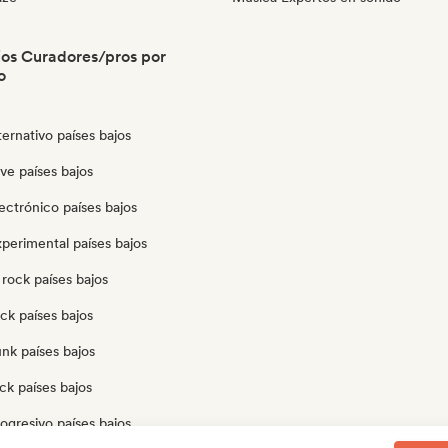
jos Curadores/pros por
o
ternativo países bajos
ve países bajos
ectrónico países bajos
perimental países bajos
rock países bajos
ck países bajos
nk países bajos
ck países bajos
ogresivo países bajos