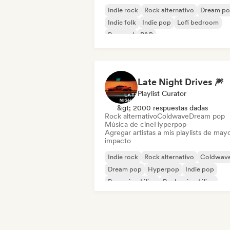
Indie rock
Rock alternativo
Dream p
Indie folk
Indie pop
Lofi bedroom
Pop soul
R&B
Late Night Drives 🎆
Playlist Curator
&gt; 2000 respuestas dadas
Rock alternativo
Coldwave
Dream pop
Música de cine
Hyperpop
Agregar artistas a mis playlists de may
impacto
Indie rock
Rock alternativo
Coldwav
Dream pop
Hyperpop
Indie pop
Pop psicodélico
Rock psicodélico