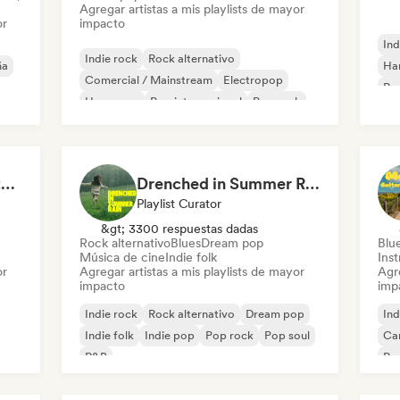
Agregar artistas a mis playlists de mayor
or
impacto
Ind
Indie rock
Rock alternativo
ña
Ha
Comercial / Mainstream
Electropop
Roc
Hyperpop
Pop internacional
Pop rock
Roc
Pop psicodélico
Pops & Crackles | Vintage Vinyl Vibes
Drenched in Summer Rain 🌧️🌴
Playlist Curator
&gt; 3300 respuestas dadas
Rock alternativo
Blues
Dream pop
Blu
Música de cine
Indie folk
Ins
or
Agregar artistas a mis playlists de mayor
Agre
impacto
imp
Indie rock
Rock alternativo
Dream pop
Ind
Indie folk
Indie pop
Pop rock
Pop soul
Ca
R&B
Po