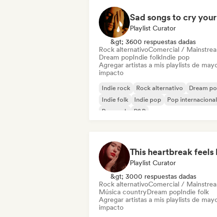
Playlist Curator
&gt; 3600 respuestas dadas
Rock alternativo
Comercial / Mainstre
Dream pop
Indie folk
Indie pop
Agregar artistas a mis playlists de may
impacto
Indie rock
Rock alternativo
Dream p
Indie folk
Indie pop
Pop internacional
Pop rock
R&B
Playlist Curator
&gt; 3000 respuestas dadas
Rock alternativo
Comercial / Mainstre
Música country
Dream pop
Indie folk
Agregar artistas a mis playlists de may
impacto