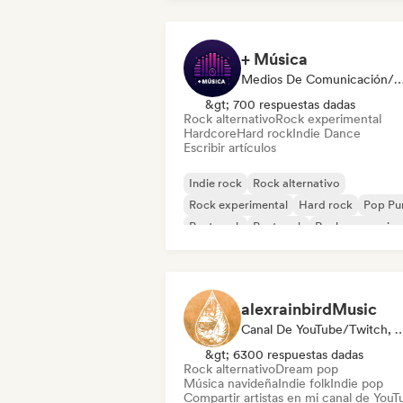
+ Música
Medios De Comunicación/Peri
&gt; 700 respuestas dadas
Rock alternativo
Rock experimental
Hardcore
Hard rock
Indie Dance
Escribir artículos
Indie rock
Rock alternativo
Rock experimental
Hard rock
Pop Pu
Post punk
Post rock
Rock progresivo
alexrainbirdMusic
Canal De YouTube/Twitch, Playl
&gt; 6300 respuestas dadas
Rock alternativo
Dream pop
Música navideña
Indie folk
Indie pop
Compartir artistas en mi canal de YouT