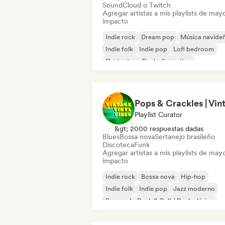
SoundCloud o Twitch
Agregar artistas a mis playlists de may
impacto
Indie rock
Dream pop
Música navide
Indie folk
Indie pop
Lofi bedroom
Cantautor
Rock alternativo
Playlist Curator
&gt; 2000 respuestas dadas
Blues
Bossa nova
Sertanejo brasileño
Discoteca
Funk
Agregar artistas a mis playlists de may
impacto
Indie rock
Bossa nova
Hip-hop
Indie folk
Indie pop
Jazz moderno
Pop soul
Rock & Roll / Rock clásico