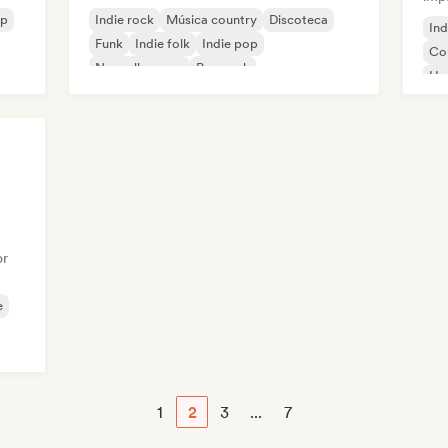
op
Indie rock
Música country
Discoteca
Ind
Funk
Indie folk
Indie pop
Co
Nouvelle scene
Pop rock
Hy
R&
or
e
1
2
3
...
7