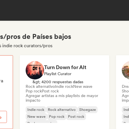
s/pros de Países bajos
s indie rock curators/pros
Turn Down for Alt
Playlist Curator
ra
&gt; 4200 respuestas dadas
Rock alternativo
Indie rock
New wave
Dre
Pop rock
Post rock
Sho
Agregar artistas a mis playlists de mayor
Agre
impacto
imp
Indie rock
Rock alternativo
Shoegaze
Ind
New wave
Pop rock
Post rock
Ind
o
Rock progresivo
Sur