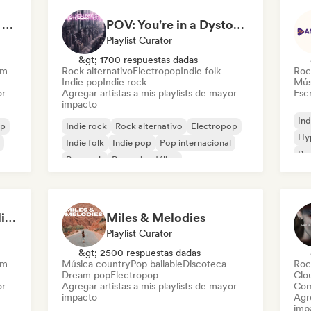
Sad songs to cry your eyes out
POV: You're in a Dystopian Movie
Playlist Curator
&gt; 1700 respuestas dadas
am
Rock alternativo
Electropop
Indie folk
Roc
Indie pop
Indie rock
Mús
or
Agregar artistas a mis playlists de mayor
Escr
impacto
Ind
op
Indie rock
Rock alternativo
Electropop
Hy
Indie folk
Indie pop
Pop internacional
Po
Pop rock
Pop psicodélico
This heartbreak feels like the end of the world
Miles & Melodies
Playlist Curator
&gt; 2500 respuestas dadas
am
Música country
Pop bailable
Discoteca
Roc
Dream pop
Electropop
Clo
or
Agregar artistas a mis playlists de mayor
Com
impacto
Agre
imp