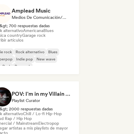
Amplead Music
Medios De Comunicación/Periodista
&gt; 700 respuestas dadas
k alternativo
Americana
Blues
ica country
Garage rock
ibir artículos
ie rock
Rock alternativo
Blues
perpop
Indie pop
New wave
p Punk
Pop rock
POV: I'm in my Villain Era
Playlist Curator
&gt; 2000 respuestas dadas
k alternativo
Chill / Lo-fi Hip-Hop
ud Rap / Hip Hop
ercial / Mainstream
Electropop
gar artistas a mis playlists de mayor
acto