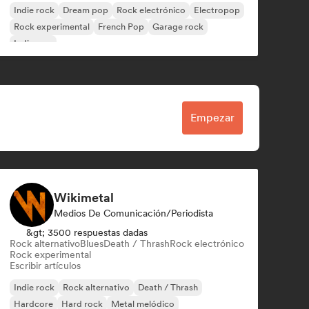
Indie rock
Dream pop
Rock electrónico
Electropop
Rock experimental
French Pop
Garage rock
Indie pop
Empezar
Wikimetal
Medios De Comunicación/Periodista
&gt; 3500 respuestas dadas
Rock alternativo
Blues
Death / Thrash
Rock electrónico
Rock experimental
Escribir artículos
Indie rock
Rock alternativo
Death / Thrash
Hardcore
Hard rock
Metal melódico