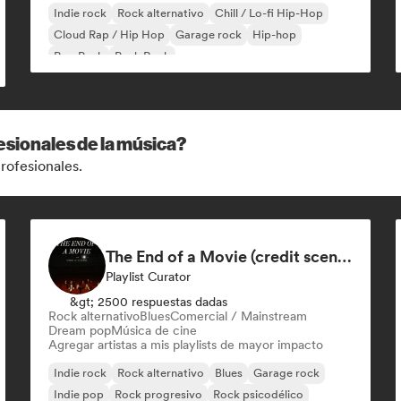
Indie rock
Rock alternativo
Chill / Lo-fi Hip-Hop
Cloud Rap / Hip Hop
Garage rock
Hip-hop
Pop Punk
Punk Rock
esionales de la música?
rofesionales.
The End of a Movie (credit scenes) 🎞️ Cinematic Dream Pop & Bedroom Indie
Playlist Curator
&gt; 2500 respuestas dadas
Rock alternativo
Blues
Comercial / Mainstream
Dream pop
Música de cine
Agregar artistas a mis playlists de mayor impacto
Indie rock
Rock alternativo
Blues
Garage rock
Indie pop
Rock progresivo
Rock psicodélico