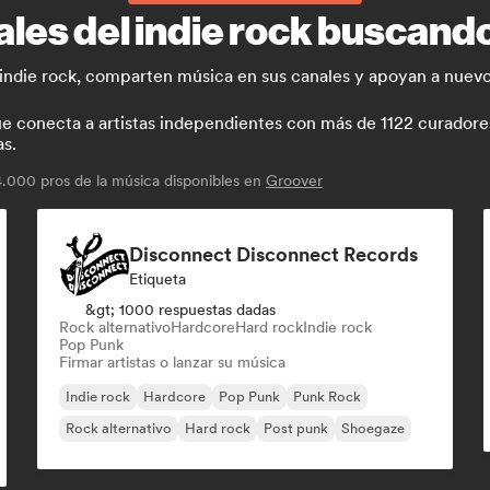
les del indie rock buscando
indie rock, comparten música en sus canales y apoyan a nuevo
conecta a artistas independientes con más de 1122 curadores y
as.
000 pros de la música disponibles en
Groover
Disconnect Disconnect Records
Etiqueta
&gt; 1000 respuestas dadas
Rock alternativo
Hardcore
Hard rock
Indie rock
Pop Punk
Firmar artistas o lanzar su música
Indie rock
Hardcore
Pop Punk
Punk Rock
Rock alternativo
Hard rock
Post punk
Shoegaze