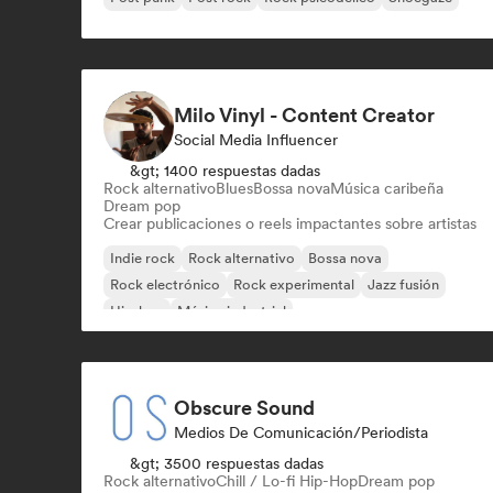
Milo Vinyl - Content Creator
Social Media Influencer
&gt; 1400 respuestas dadas
Rock alternativo
Blues
Bossa nova
Música caribeña
Dream pop
Crear publicaciones o reels impactantes sobre artistas
Indie rock
Rock alternativo
Bossa nova
Rock electrónico
Rock experimental
Jazz fusión
Hip-hop
Música industrial
Obscure Sound
Medios De Comunicación/Periodista
&gt; 3500 respuestas dadas
Rock alternativo
Chill / Lo-fi Hip-Hop
Dream pop