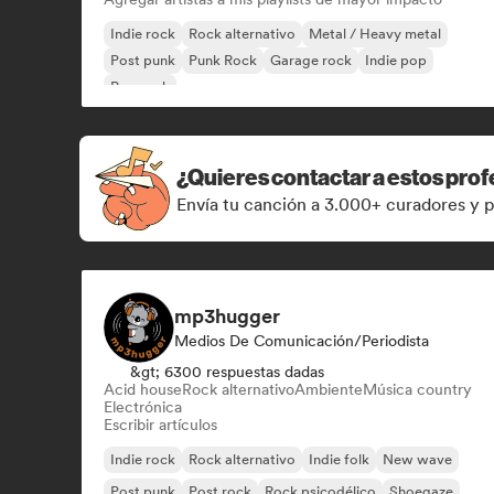
Indie rock
Rock alternativo
Metal / Heavy metal
Post punk
Punk Rock
Garage rock
Indie pop
Pop rock
¿Quieres contactar a estos prof
Envía tu canción a 3.000+ curadores y p
mp3hugger
Medios De Comunicación/Periodista
&gt; 6300 respuestas dadas
Acid house
Rock alternativo
Ambiente
Música country
Electrónica
Escribir artículos
Indie rock
Rock alternativo
Indie folk
New wave
Post punk
Post rock
Rock psicodélico
Shoegaze