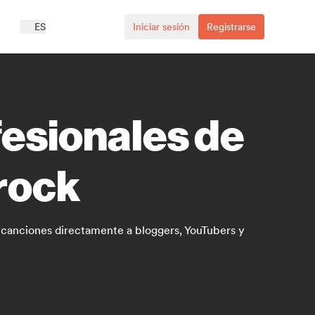
ES
Iniciar sesión
Registrarse
fesionales de
 rock
us canciones directamente a bloggers, YouTubers y