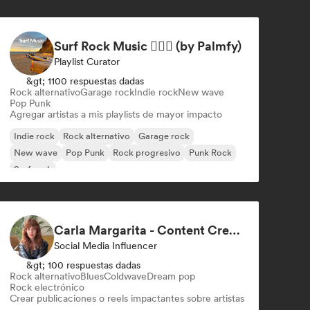
Surf Rock Music 🏄🏻‍♂️ (by Palmfy)
Playlist Curator
&gt; 1100 respuestas dadas
Rock alternativo
Garage rock
Indie rock
New wave
Pop Punk
Agregar artistas a mis playlists de mayor impacto
Indie rock
Rock alternativo
Garage rock
New wave
Pop Punk
Rock progresivo
Punk Rock
Surf rock
Carla Margarita - Content Creator
Social Media Influencer
&gt; 100 respuestas dadas
Rock alternativo
Blues
Coldwave
Dream pop
Rock electrónico
Crear publicaciones o reels impactantes sobre artistas