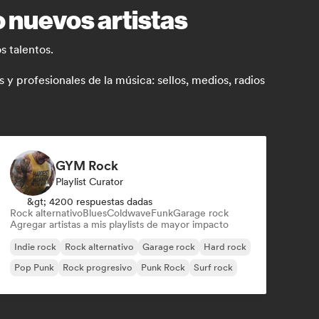
 nuevos artistas
s talentos.
 profesionales de la música: sellos, medios, radios
GYM Rock
Playlist Curator
&gt; 4200 respuestas dadas
Rock alternativo
Blues
Coldwave
Funk
Garage rock
Agregar artistas a mis playlists de mayor impacto
Indie rock
Rock alternativo
Garage rock
Hard rock
Pop Punk
Rock progresivo
Punk Rock
Surf rock