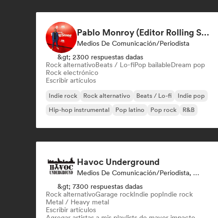
Pablo Monroy (Editor Rolling Stone México)
Medios De Comunicación/Periodista
&gt; 2300 respuestas dadas
Rock alternativo
Beats / Lo-fi
Pop bailable
Dream pop
Rock electrónico
Escribir artículos
Indie rock
Rock alternativo
Beats / Lo-fi
Indie pop
Hip-hop instrumental
Pop latino
Pop rock
R&B
Havoc Underground
Medios De Comunicación/Periodista, Playlist Curator
&gt; 7300 respuestas dadas
Rock alternativo
Garage rock
Indie pop
Indie rock
Metal / Heavy metal
Escribir artículos
Agregar artistas a mis playlists de mayor impacto