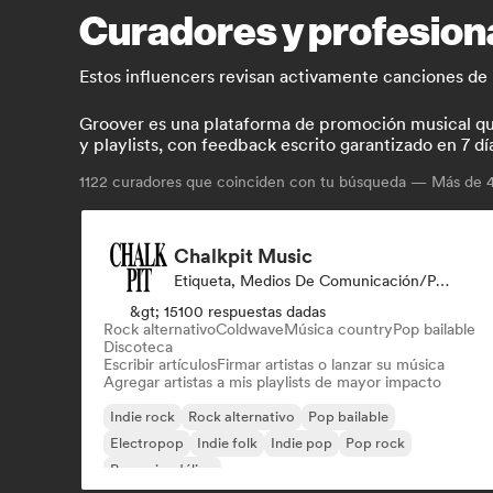
Curadores y profesiona
Estos influencers revisan activamente canciones de 
Groover es una plataforma de promoción musical que 
y playlists, con feedback escrito garantizado en 7 dí
1122
curadores que coinciden con tu búsqueda — Más de 4.
Chalkpit Music
Etiqueta, Medios De Comunicación/Periodista, Playlist Curator
&gt; 15100 respuestas dadas
Rock alternativo
Coldwave
Música country
Pop bailable
Discoteca
Escribir artículos
Firmar artistas o lanzar su música
Agregar artistas a mis playlists de mayor impacto
Indie rock
Rock alternativo
Pop bailable
Electropop
Indie folk
Indie pop
Pop rock
Pop psicodélico