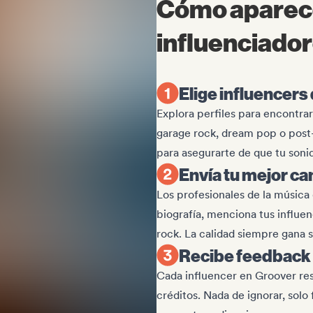
Cómo aparece
influenciador
Elige influencers
Explora perfiles para encontrar
garage rock, dream pop o post-
para asegurarte de que tu soni
Envía tu mejor ca
Los profesionales de la música 
biografía, menciona tus influen
rock. La calidad siempre gana s
Recibe feedback 
Cada influencer en Groover res
créditos. Nada de ignorar, sol