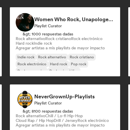
Women Who Rock, Unapologetically
Playlist Curator
&gt; 1000 respuestas dadas
Rock alternativo
Rock cristiano
Rock electrónico
Hard rock
Indie rock
Agregar artistas a mis playlists de mayor impacto
Indie rock
Rock alternativo
Rock cristiano
Rock electrónico
Hard rock
Pop rock
Rock progresivo
Rock psicodélico
NeverGrownUp-Playlists
Playlist Curator
&gt; 8100 respuestas dadas
Rock alternativo
Chill / Lo-fi Hip-Hop
Cloud Rap / Hip Hop
Drill / Jersey
Rock electrónico
Agregar artistas a mis playlists de mayor impacto