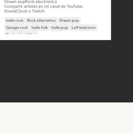
Dream pop
Rock electrónico
Compartir artistas en mi canal de YouTube,
SoundCloud o Twitch
Indie rock
Rock alternativo
Dream pop
Garage rock
Indie folk
Indie pop
Lofi bedroom
Rock psicodélico