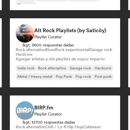
Shoegaze
Alt Rock Playlists (by Saticöy)
Playlist Curator
&gt; 3600 respuestas dadas
Rock alternativo
Blues
Rock experimental
Garage rock
Hardcore
Agregar artistas a mis playlists de mayor impacto
Indie rock
Rock alternativo
Garage rock
Hardcore
Metal / Heavy metal
Pop Punk
Pop rock
Post punk
BIRP.fm
Playlist Curator
&gt; 12700 respuestas dadas
Rock alternativo
Chill / Lo-fi Hip-Hop
Coldwave