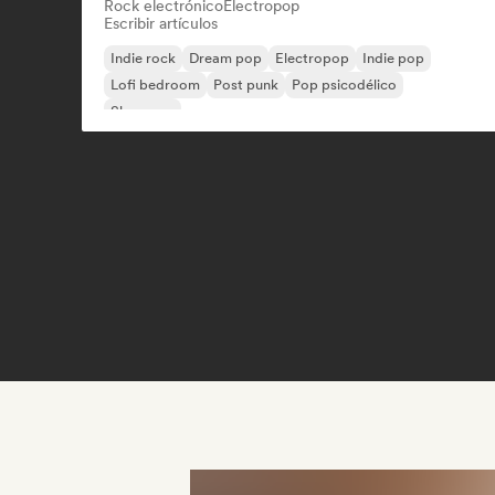
Rock electrónico
Electropop
Escribir artículos
Indie rock
Dream pop
Electropop
Indie pop
Lofi bedroom
Post punk
Pop psicodélico
Shoegaze