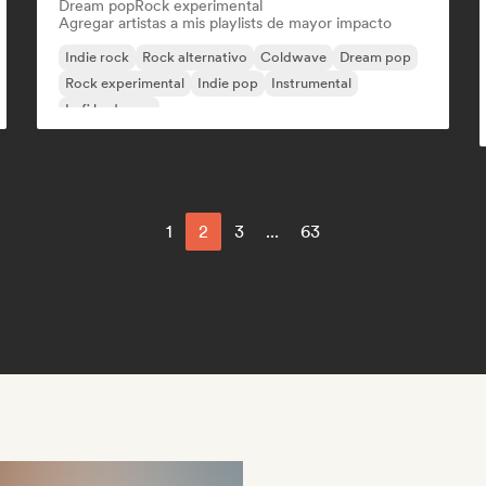
Dream pop
Rock experimental
Agregar artistas a mis playlists de mayor impacto
Indie rock
Rock alternativo
Coldwave
Dream pop
Rock experimental
Indie pop
Instrumental
Lofi bedroom
1
2
3
...
63