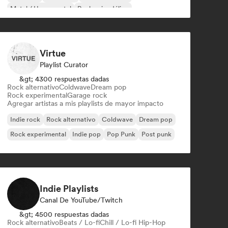
Metal / Heavy metal
Rock psicodélico
Virtue
Playlist Curator
&gt; 4300 respuestas dadas
Rock alternativo
Coldwave
Dream pop
Rock experimental
Garage rock
Agregar artistas a mis playlists de mayor impacto
Indie rock
Rock alternativo
Coldwave
Dream pop
Rock experimental
Indie pop
Pop Punk
Post punk
Indie Playlists
Canal De YouTube/Twitch
&gt; 4500 respuestas dadas
Rock alternativo
Beats / Lo-fi
Chill / Lo-fi Hip-Hop