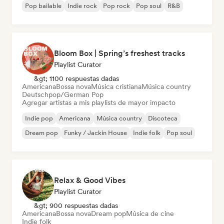
Pop bailable
Indie rock
Pop rock
Pop soul
R&B
Bloom Box | Spring’s freshest tracks
Playlist Curator
&gt; 1100 respuestas dadas
Americana
Bossa nova
Música cristiana
Música country
Deutschpop/German Pop
Agregar artistas a mis playlists de mayor impacto
Indie pop
Americana
Música country
Discoteca
Dream pop
Funky / Jackin House
Indie folk
Pop soul
Relax & Good Vibes
Playlist Curator
&gt; 900 respuestas dadas
Americana
Bossa nova
Dream pop
Música de cine
Indie folk