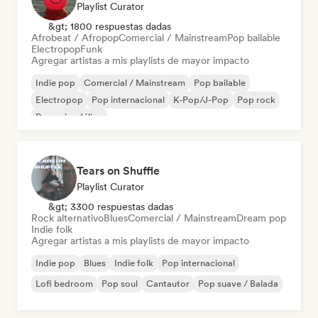
Playlist Curator
&gt; 1800 respuestas dadas
Afrobeat / Afropop
Comercial / Mainstream
Pop bailable
Electropop
Funk
Agregar artistas a mis playlists de mayor impacto
Indie pop
Comercial / Mainstream
Pop bailable
Electropop
Pop internacional
K-Pop/J-Pop
Pop rock
Pop psicodélico
Tears on Shuffle
Playlist Curator
&gt; 3300 respuestas dadas
Rock alternativo
Blues
Comercial / Mainstream
Dream pop
Indie folk
Agregar artistas a mis playlists de mayor impacto
Indie pop
Blues
Indie folk
Pop internacional
Lofi bedroom
Pop soul
Cantautor
Pop suave / Balada