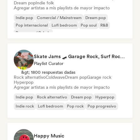
Dream pop
Indie folk
Agregar artistas a mis playlists de mayor impacto
Indie pop
Comercial / Mainstream
Dream pop
Pop internacional
Lofi bedroom
Pop soul
R&B
Pop suave / Balada
Skate Jams 🛹 Garage Rock, Surf Rock & Neo-Psych
Playlist Curator
&gt; 1800 respuestas dadas
Rock alternativo
Coldwave
Dream pop
Garage rock
Hyperpop
Agregar artistas a mis playlists de mayor impacto
Indie pop
Rock alternativo
Dream pop
Hyperpop
Indie rock
Lofi bedroom
Pop rock
Pop progresivo
Happy Music