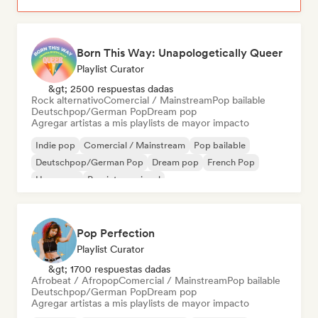
Born This Way: Unapologetically Queer
Playlist Curator
&gt; 2500 respuestas dadas
Rock alternativo
Comercial / Mainstream
Pop bailable
Deutschpop/German Pop
Dream pop
Agregar artistas a mis playlists de mayor impacto
Indie pop
Comercial / Mainstream
Pop bailable
Deutschpop/German Pop
Dream pop
French Pop
Hyperpop
Pop internacional
Pop Perfection
Playlist Curator
&gt; 1700 respuestas dadas
Afrobeat / Afropop
Comercial / Mainstream
Pop bailable
Deutschpop/German Pop
Dream pop
Agregar artistas a mis playlists de mayor impacto