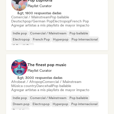
Pop Euphoria
Playlist Curator
&gt; 1800 respuestas dadas
Comercial / Mainstream
Pop bailable
Deutschpop/German Pop
Electropop
French Pop
Agregar artistas a mis playlists de mayor impacto
Indie pop
Comercial / Mainstream
Pop bailable
Electropop
French Pop
Hyperpop
Pop internacional
K-Pop/J-Pop
The finest pop music
Playlist Curator
&gt; 3000 respuestas dadas
Afrobeat / Afropop
Comercial / Mainstream
Música country
Dancehall
Pop bailable
Agregar artistas a mis playlists de mayor impacto
Indie pop
Comercial / Mainstream
Pop bailable
Dream pop
Electropop
Hyperpop
Pop internacional
Pop latino