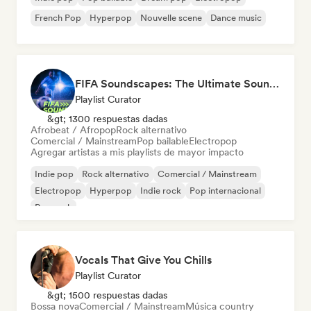
French Pop
Hyperpop
Nouvelle scene
Dance music
FIFA Soundscapes: The Ultimate Soundtrack ⚽️ Festival Indie, Electropop & Dance Anthems
Playlist Curator
&gt; 1300 respuestas dadas
Afrobeat / Afropop
Rock alternativo
Comercial / Mainstream
Pop bailable
Electropop
Agregar artistas a mis playlists de mayor impacto
Indie pop
Rock alternativo
Comercial / Mainstream
Electropop
Hyperpop
Indie rock
Pop internacional
Pop rock
Vocals That Give You Chills
Playlist Curator
&gt; 1500 respuestas dadas
Bossa nova
Comercial / Mainstream
Música country