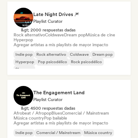
Late Night Drives 🎆
Playlist Curator
&gt; 2000 respuestas dadas
Rock alternativo
Coldwave
Dream pop
Música de cine
Hyperpop
Agregar artistas a mis playlists de mayor impacto
Indie pop
Rock alternativo
Coldwave
Dream pop
Hyperpop
Pop psicodélico
Rock psicodélico
Shoegaze
The Engagement Land
Playlist Curator
&gt; 4500 respuestas dadas
Afrobeat / Afropop
Blues
Comercial / Mainstream
Música country
Pop bailable
Agregar artistas a mis playlists de mayor impacto
Indie pop
Comercial / Mainstream
Música country