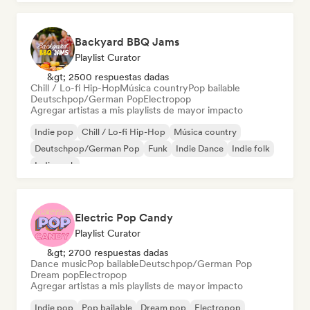
Backyard BBQ Jams
Playlist Curator
&gt; 2500 respuestas dadas
Chill / Lo-fi Hip-Hop
Música country
Pop bailable
Deutschpop/German Pop
Electropop
Agregar artistas a mis playlists de mayor impacto
Indie pop
Chill / Lo-fi Hip-Hop
Música country
Deutschpop/German Pop
Funk
Indie Dance
Indie folk
Indie rock
Electric Pop Candy
Playlist Curator
&gt; 2700 respuestas dadas
Dance music
Pop bailable
Deutschpop/German Pop
Dream pop
Electropop
Agregar artistas a mis playlists de mayor impacto
Indie pop
Pop bailable
Dream pop
Electropop