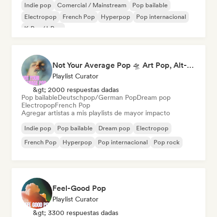
Indie pop
Comercial / Mainstream
Pop bailable
Electropop
French Pop
Hyperpop
Pop internacional
K-Pop/J-Pop
Not Your Average Pop 🛸 Art Pop, Alt-Pop & Indie Pop
Playlist Curator
&gt; 2000 respuestas dadas
Pop bailable
Deutschpop/German Pop
Dream pop
Electropop
French Pop
Agregar artistas a mis playlists de mayor impacto
Indie pop
Pop bailable
Dream pop
Electropop
French Pop
Hyperpop
Pop internacional
Pop rock
Feel-Good Pop
Playlist Curator
&gt; 3300 respuestas dadas