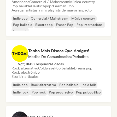
Americana
Comercial / Mainstream
Música country
Pop bailable
Deutschpop/German Pop
Agregar artistas a mis playlists de mayor impacto
Indie pop
Comercial / Mainstream
Música country
Pop bailable
Electropop
French Pop
Pop internacional
Pop rock
Tenho Mais Discos Que Amigos!
Medios De Comunicación/Periodista
&gt; 9600 respuestas dadas
Rock alternativo
Coldwave
Pop bailable
Dream pop
Rock electrónico
Escribir artículos
Indie pop
Rock alternativo
Pop bailable
Indie folk
Indie rock
Pop rock
Pop progresivo
Pop psicodélico