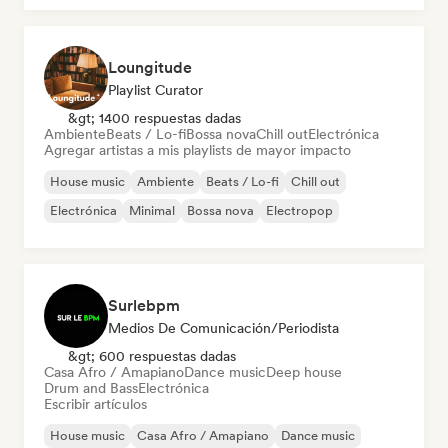
Loungitude
Playlist Curator
&gt; 1400 respuestas dadas
Ambiente
Beats / Lo-fi
Bossa nova
Chill out
Electrónica
Agregar artistas a mis playlists de mayor impacto
House music
Ambiente
Beats / Lo-fi
Chill out
Electrónica
Minimal
Bossa nova
Electropop
Surlebpm
Medios De Comunicación/Periodista
&gt; 600 respuestas dadas
Casa Afro / Amapiano
Dance music
Deep house
Drum and Bass
Electrónica
Escribir artículos
House music
Casa Afro / Amapiano
Dance music