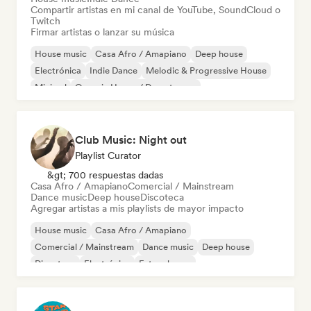
Compartir artistas en mi canal de YouTube, SoundCloud o
Twitch
Firmar artistas o lanzar su música
House music
Casa Afro / Amapiano
Deep house
Electrónica
Indie Dance
Melodic & Progressive House
Minimal
Organic House / Downtempo
Club Music: Night out
Playlist Curator
&gt; 700 respuestas dadas
Casa Afro / Amapiano
Comercial / Mainstream
Dance music
Deep house
Discoteca
Agregar artistas a mis playlists de mayor impacto
House music
Casa Afro / Amapiano
Comercial / Mainstream
Dance music
Deep house
Discoteca
Electrónica
Future house