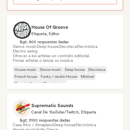
House Of Groove
Etiqueta, Editor
&gt; 400 respuestas dadas
Dance music
Deep house
Discoteca
Electrónica
Electro swing
Ofrecer a los artistas un contrato editorial.
Firmar artistas o lanzar su música
House music
Dance music
Deep house
Discoteca
French house
Funky / Jackin House
Minimal
Organic House / Downtempo
Suprematic Sounds
Canal De YouTube/Twitch, Etiqueta
&gt; 3100 respuestas dadas
Casa Afro / Amapiano
Deep house
Electrónica
House music
Indie Dance