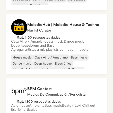
Indie pop
Tech House
MelodicHub | Melodic House & Techno
Playlist Curator
&gt; 1100 respuestas dadas
Casa Afro / Amapiano
Bass music
Dance music
Deep house
Drum and Bass
Agregar artistas a mis playlists de mayor impacto
House music
Casa Afro / Amapiano
Bass music
Dance music
Deep house
Electrónica
Melodic & Progressive House
Melodic Techno
BPM Contest
Medios De Comunicación/Periodista
&gt; 1800 respuestas dadas
Acid house
Ambiente
Bass music
Beats / Lo-fi
Chill out
Escribir artículos