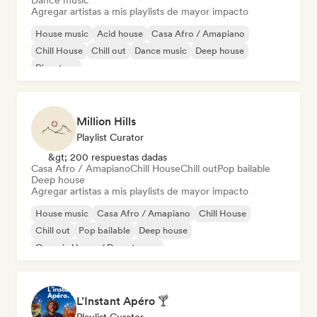
Dance music
Agregar artistas a mis playlists de mayor impacto
House music
Acid house
Casa Afro / Amapiano
Chill House
Chill out
Dance music
Deep house
Discoteca
Million Hills
Playlist Curator
&gt; 200 respuestas dadas
Casa Afro / Amapiano
Chill House
Chill out
Pop bailable
Deep house
Agregar artistas a mis playlists de mayor impacto
House music
Casa Afro / Amapiano
Chill House
Chill out
Pop bailable
Deep house
Organic House / Downtempo
L’Instant Apéro 🍸