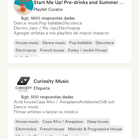
Start Me Up! Pre-drinks and Summer Party 🍹
Playlist Curator
&gt; 1800 respuestas dadas
Dance music
Pop bailable
Discoteca
Electro Jazz / Nu Jazz
Electropop
Agregar artistas a mis playlists de mayor impacto
House music
Dance music
Pop bailable
Discoteca
Electropop
French house
Funky / Jackin House
Indie Dance
Curiosity Music
Etiqueta
&gt; 500 respuestas dadas
Acid house
Casa Afro / Amapiano
Ambiente
Chill out
Dance music
Firmar artistas o lanzar su música
House music
Casa Afro / Amapiano
Deep house
Electrónica
French house
Melodic & Progressive House
Minimal
Organic House / Downtempo