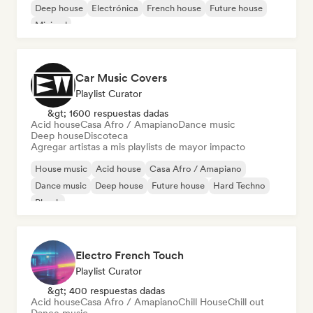
Deep house
Electrónica
French house
Future house
Minimal
Car Music Covers
Playlist Curator
&gt; 1600 respuestas dadas
Acid house
Casa Afro / Amapiano
Dance music
Deep house
Discoteca
Agregar artistas a mis playlists de mayor impacto
House music
Acid house
Casa Afro / Amapiano
Dance music
Deep house
Future house
Hard Techno
Phonk
Electro French Touch
Playlist Curator
&gt; 400 respuestas dadas
Acid house
Casa Afro / Amapiano
Chill House
Chill out