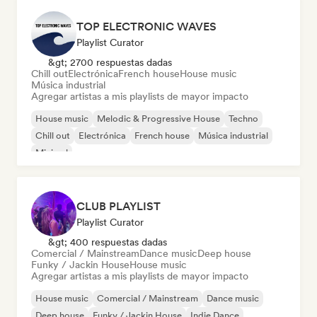
TOP ELECTRONIC WAVES
Playlist Curator
&gt; 2700 respuestas dadas
Chill out
Electrónica
French house
House music
Música industrial
Agregar artistas a mis playlists de mayor impacto
House music
Melodic & Progressive House
Techno
Chill out
Electrónica
French house
Música industrial
Minimal
CLUB PLAYLIST
Playlist Curator
&gt; 400 respuestas dadas
Comercial / Mainstream
Dance music
Deep house
Funky / Jackin House
House music
Agregar artistas a mis playlists de mayor impacto
House music
Comercial / Mainstream
Dance music
Deep house
Funky / Jackin House
Indie Dance