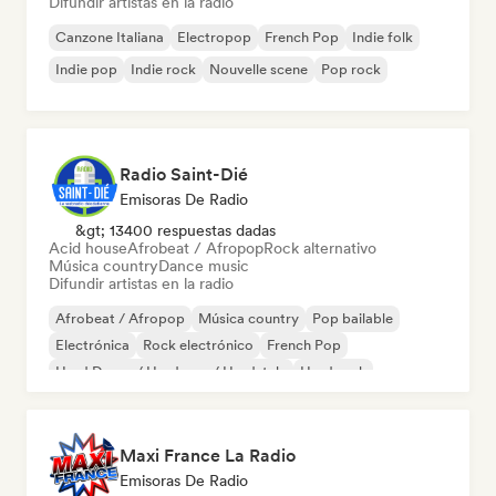
Difundir artistas en la radio
Canzone Italiana
Electropop
French Pop
Indie folk
Indie pop
Indie rock
Nouvelle scene
Pop rock
Radio Saint-Dié
Emisoras De Radio
&gt; 13400 respuestas dadas
Acid house
Afrobeat / Afropop
Rock alternativo
Música country
Dance music
Difundir artistas en la radio
Afrobeat / Afropop
Música country
Pop bailable
Electrónica
Rock electrónico
French Pop
Hard Dance / Hardcore / Hardstyle
Hard rock
Maxi France La Radio
Emisoras De Radio