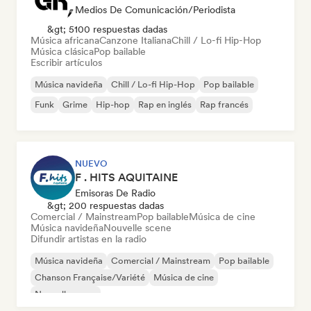
Medios De Comunicación/Periodista
&gt; 5100 respuestas dadas
Música africana
Canzone Italiana
Chill / Lo-fi Hip-Hop
Música clásica
Pop bailable
Escribir artículos
Música navideña
Chill / Lo-fi Hip-Hop
Pop bailable
Funk
Grime
Hip-hop
Rap en inglés
Rap francés
NUEVO
F . HITS AQUITAINE
Emisoras De Radio
&gt; 200 respuestas dadas
Comercial / Mainstream
Pop bailable
Música de cine
Música navideña
Nouvelle scene
Difundir artistas en la radio
Música navideña
Comercial / Mainstream
Pop bailable
Chanson Française/Variété
Música de cine
Nouvelle scene