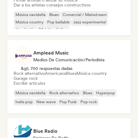
Firmar artistas o lanzar su música
Dar a los artistas consejos constructivos
Música navideña
Blues
Comercial / Mainstream
Música country
Pop bailable
Jazz experimental
Jazz fusión
Metal melódico
Amplead Music
Medios De Comunicación/Periodista
&gt; 700 respuestas dadas
Rock alternativo
Americana
Blues
Música country
Garage rock
Escribir artículos
Música navideña
Rock alternativo
Blues
Hyperpop
Indie pop
New wave
Pop Punk
Pop rock
Blue Radio