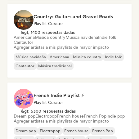
Country: Guitars and Gravel Roads
Playlist Curator
&gt; 1400 respuestas dadas
Americana
Música country
Música navideña
Indie folk
Cantautor
Agregar artistas a mis playlists de mayor impacto
Música navideña
Americana
Música country
Indie folk
Cantautor
Música tradicional
French Indie Playlist ⚡
Playlist Curator
&gt; 5300 respuestas dadas
Dream pop
Electropop
French house
French Pop
Indie pop
Agregar artistas a mis playlists de mayor impacto
Dream pop
Electropop
French house
French Pop