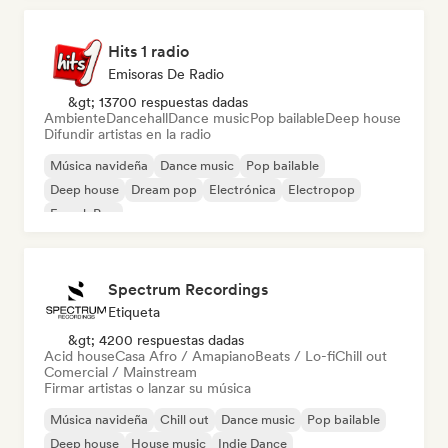
Hits 1 radio
Emisoras De Radio
&gt; 13700 respuestas dadas
Ambiente
Dancehall
Dance music
Pop bailable
Deep house
Difundir artistas en la radio
Música navideña
Dance music
Pop bailable
Deep house
Dream pop
Electrónica
Electropop
French Pop
Spectrum Recordings
Etiqueta
&gt; 4200 respuestas dadas
Acid house
Casa Afro / Amapiano
Beats / Lo-fi
Chill out
Comercial / Mainstream
Firmar artistas o lanzar su música
Música navideña
Chill out
Dance music
Pop bailable
Deep house
House music
Indie Dance