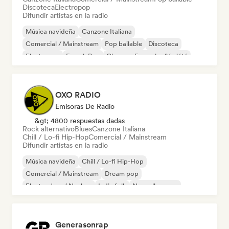
Discoteca
Electropop
Difundir artistas en la radio
Música navideña
Canzone Italiana
Comercial / Mainstream
Pop bailable
Discoteca
Electropop
French Pop
Chanson Française/Variété
OXO RADIO
Emisoras De Radio
&gt; 4800 respuestas dadas
Rock alternativo
Blues
Canzone Italiana
Chill / Lo-fi Hip-Hop
Comercial / Mainstream
Difundir artistas en la radio
Música navideña
Chill / Lo-fi Hip-Hop
Comercial / Mainstream
Dream pop
Electro Jazz / Nu Jazz
Indie folk
Nouvelle scene
Pop rock
Generasonrap