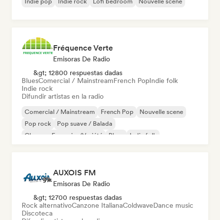
Indie pop
Indie rock
Lofi bedroom
Nouvelle scene
Fréquence Verte
Emisoras De Radio
&gt; 12800 respuestas dadas
Blues
Comercial / Mainstream
French Pop
Indie folk
Indie rock
Difundir artistas en la radio
Comercial / Mainstream
French Pop
Nouvelle scene
Pop rock
Pop suave / Balada
Chanson Française/Variété
Blues
Indie folk
AUXOIS FM
Emisoras De Radio
&gt; 12700 respuestas dadas
Rock alternativo
Canzone Italiana
Coldwave
Dance music
Discoteca