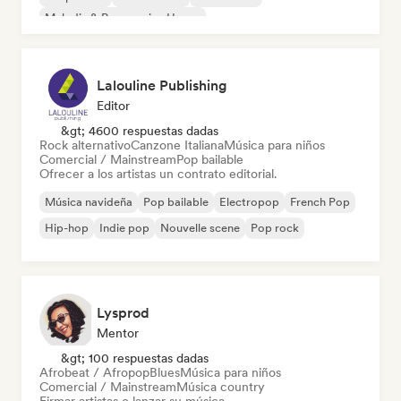
Melodic & Progressive House
Lalouline Publishing
Editor
&gt; 4600 respuestas dadas
Rock alternativo
Canzone Italiana
Música para niños
Comercial / Mainstream
Pop bailable
Ofrecer a los artistas un contrato editorial.
Música navideña
Pop bailable
Electropop
French Pop
Hip-hop
Indie pop
Nouvelle scene
Pop rock
Lysprod
Mentor
&gt; 100 respuestas dadas
Afrobeat / Afropop
Blues
Música para niños
Comercial / Mainstream
Música country