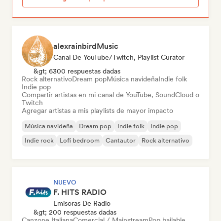
alexrainbirdMusic
Canal De YouTube/Twitch, Playlist Curator
&gt; 6300 respuestas dadas
Rock alternativo
Dream pop
Música navideña
Indie folk
Indie pop
Compartir artistas en mi canal de YouTube, SoundCloud o
Twitch
Agregar artistas a mis playlists de mayor impacto
Música navideña
Dream pop
Indie folk
Indie pop
Indie rock
Lofi bedroom
Cantautor
Rock alternativo
NUEVO
F. HITS RADIO
Emisoras De Radio
&gt; 200 respuestas dadas
Canzone Italiana
Comercial / Mainstream
Pop bailable