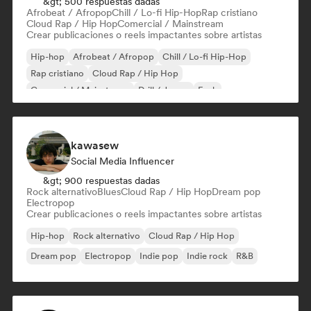
&gt; 500 respuestas dadas
Afrobeat / Afropop
Chill / Lo-fi Hip-Hop
Rap cristiano
Cloud Rap / Hip Hop
Comercial / Mainstream
Crear publicaciones o reels impactantes sobre artistas
Hip-hop
Afrobeat / Afropop
Chill / Lo-fi Hip-Hop
Rap cristiano
Cloud Rap / Hip Hop
Comercial / Mainstream
Drill / Jersey
Funk
kawasew
Social Media Influencer
&gt; 900 respuestas dadas
Rock alternativo
Blues
Cloud Rap / Hip Hop
Dream pop
Electropop
Crear publicaciones o reels impactantes sobre artistas
Hip-hop
Rock alternativo
Cloud Rap / Hip Hop
Dream pop
Electropop
Indie pop
Indie rock
R&B