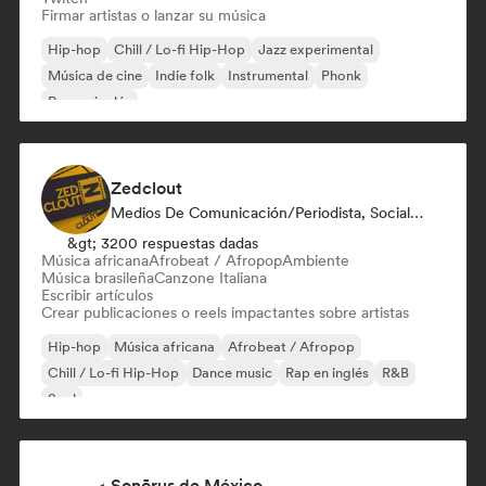
Firmar artistas o lanzar su música
Hip-hop
Chill / Lo-fi Hip-Hop
Jazz experimental
Música de cine
Indie folk
Instrumental
Phonk
Rap en inglés
Zedclout
Medios De Comunicación/Periodista, Social Media Influencer
&gt; 3200 respuestas dadas
Música africana
Afrobeat / Afropop
Ambiente
Música brasileña
Canzone Italiana
Escribir artículos
Crear publicaciones o reels impactantes sobre artistas
Hip-hop
Música africana
Afrobeat / Afropop
Chill / Lo-fi Hip-Hop
Dance music
Rap en inglés
R&B
Soul
Sonōrus de México