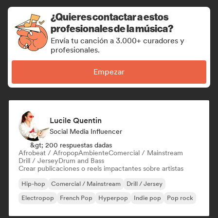
¿Quieres contactar a estos
profesionales de la música?
Envía tu canción a 3.000+ curadores y
profesionales.
Empezar
Lucile Quentin
Social Media Influencer
&gt; 200 respuestas dadas
Afrobeat / Afropop
Ambiente
Comercial / Mainstream
Drill / Jersey
Drum and Bass
Crear publicaciones o reels impactantes sobre artistas
Hip-hop
Comercial / Mainstream
Drill / Jersey
Electropop
French Pop
Hyperpop
Indie pop
Pop rock