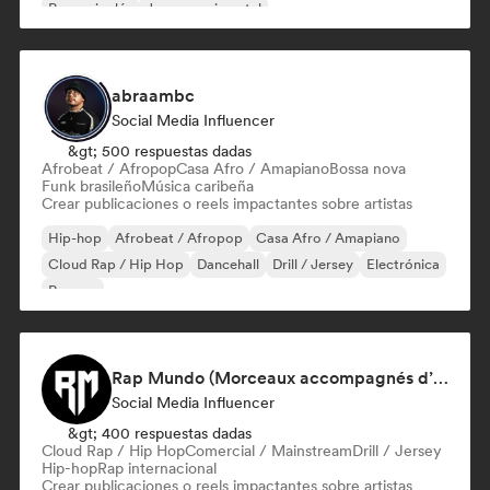
Rap en inglés
Jazz experimental
abraambc
Social Media Influencer
&gt; 500 respuestas dadas
Afrobeat / Afropop
Casa Afro / Amapiano
Bossa nova
Funk brasileño
Música caribeña
Crear publicaciones o reels impactantes sobre artistas
Hip-hop
Afrobeat / Afropop
Casa Afro / Amapiano
Cloud Rap / Hip Hop
Dancehall
Drill / Jersey
Electrónica
Reggae
Rap Mundo (Morceaux accompagnés d’un clip vidéo officiel)
Social Media Influencer
&gt; 400 respuestas dadas
Cloud Rap / Hip Hop
Comercial / Mainstream
Drill / Jersey
Hip-hop
Rap internacional
Crear publicaciones o reels impactantes sobre artistas