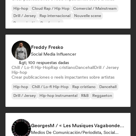
Hip-hop
Cloud Rap / Hip Hop
Comercial / Mainstream
Drill / Jersey
Rap internacional
Nouvelle scene
Rap en inglés
Rap francés
Freddy Fresko
Social Media Influencer
&gt; 100 respuestas dadas
Chill / Lo-fi Hip-Hop
Rap cristiano
Dancehall
Drill / Jersey
Hip-hop
Crear publicaciones o reels impactantes sobre artistas
Hip-hop
Chill / Lo-fi Hip-Hop
Rap cristiano
Dancehall
Drill / Jersey
Hip-hop instrumental
R&B
Reggaeton
GeorgesM / « Les Musiques Vagabondes » - Content Creator
Medios De Comunicación/Periodista, Social Media Influencer