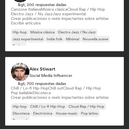
&gt; 200 respuestas dadas
Canzone Italiana
Música clásica
Cloud Rap / Hip Hop
Electro Jazz / Nu Jazz
Jazz experimental
Crear publicaciones o reels impactantes sobre artistas
Escribir artículos
Hip-hop
Música clásica
Electro Jazz / Nu Jazz
Jazz experimental
Indie folk
Minimal
Nouvelle scene
Techno
Alex Stiwart
Social Media Influencer
&gt; 700 respuestas dadas
Chill / Lo-fi Hip-Hop
Chill out
Cloud Rap / Hip Hop
Pop bailable
Discoteca
Crear publicaciones o reels impactantes sobre artistas
Hip-hop
Chill / Lo-fi Hip-Hop
Cloud Rap / Hip Hop
Discoteca
Electrónica
House music
Pop latino
Pop rock