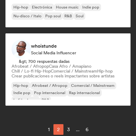
Hip-hop
Electrónica
House music
Indie pop
Nu-disco / Italo
Pop soul
R&B
Soul
whoistunde
Social Media Influencer
&gt; 700 respuestas dadas
Afrobeat / Afropop
Casa Afro / Amapiano
Chill / Lo-fi Hip-Hop
Comercial / Mainstream
Hip-hop
Crear publicaciones o reels impactantes sobre artistas
Hip-hop
Afrobeat / Afropop
Comercial / Mainstream
Indie pop
Pop internacional
Rap internacional
Lofi bedroom
R&B
1
2
3
...
6