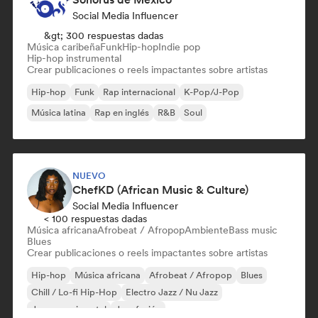
Social Media Influencer
&gt; 300 respuestas dadas
Música caribeña
Funk
Hip-hop
Indie pop
Hip-hop instrumental
Crear publicaciones o reels impactantes sobre artistas
Hip-hop
Funk
Rap internacional
K-Pop/J-Pop
Música latina
Rap en inglés
R&B
Soul
NUEVO
ChefKD (African Music & Culture)
Social Media Influencer
< 100 respuestas dadas
Música africana
Afrobeat / Afropop
Ambiente
Bass music
Blues
Crear publicaciones o reels impactantes sobre artistas
Hip-hop
Música africana
Afrobeat / Afropop
Blues
Chill / Lo-fi Hip-Hop
Electro Jazz / Nu Jazz
Jazz experimental
Jazz fusión