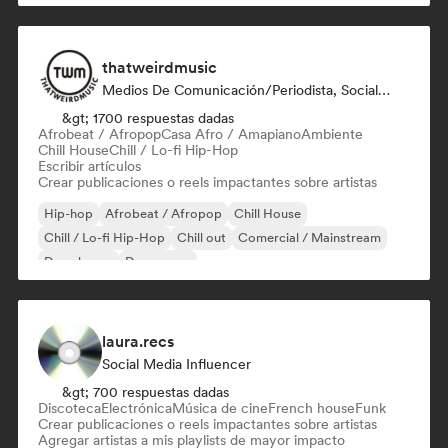
thatweirdmusic
Medios De Comunicación/Periodista, Social Media Influencer
&gt; 1700 respuestas dadas
Afrobeat / Afropop
Casa Afro / Amapiano
Ambiente
Chill House
Chill / Lo-fi Hip-Hop
Escribir artículos
Crear publicaciones o reels impactantes sobre artistas
Hip-hop
Afrobeat / Afropop
Chill House
Chill / Lo-fi Hip-Hop
Chill out
Comercial / Mainstream
Deep house
Dream pop
laura.recs
Social Media Influencer
&gt; 700 respuestas dadas
Discoteca
Electrónica
Música de cine
French house
Funk
Crear publicaciones o reels impactantes sobre artistas
Agregar artistas a mis playlists de mayor impacto