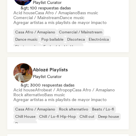
Playlist Curator
&gt; 100 respuestas dadas
Acid house
Casa Afro / Amapiano
Bass music
Comercial / Mainstream
Dance music
Agregar artistas a mis playlists de mayor impacto
Casa Afro / Amapiano
Comercial / Mainstream
Dance music
Pop bailable
Discoteca
Electrónica
Electro swing
Funky / Jackin House
Ablozé Playlists
Playlist Curator
&gt; 3000 respuestas dadas
Acid house
Afrobeat / Afropop
Casa Afro / Amapiano
Rock alternativo
Bass music
Agregar artistas a mis playlists de mayor impacto
Casa Afro / Amapiano
Rock alternativo
Beats / Lo-fi
Chill House
Chill / Lo-fi Hip-Hop
Chill out
Deep house
Dream pop