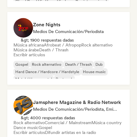
Cloud Rap / Hip Hop
Hip-hop
Rap internacional
Zone Nights
Medios De Comunicación/Periodista
&gt; 1900 respuestas dadas
Música africana
Afrobeat / Afropop
Rock alternativo
Música árabe
Death / Thrash
Escribir artículos
Gospel
Rock alternativo
Death / Thrash
Dub
Hard Dance / Hardcore / Hardstyle
House music
Metal / Heavy metal
Post rock
Jamsphere Magazine & Radio Network
Medios De Comunicación/Periodista, Emisoras De Radio
&gt; 4000 respuestas dadas
Rock alternativo
Comercial / Mainstream
Música country
Dance music
Gospel
Escribir artículos
Difundir artistas en la radio