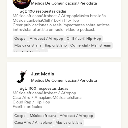
Medios De Comunicación/Periodista
&gt; 100 respuestas dadas
Música africana
Afrobeat / Afropop
Música brasileña
Música caribeña
Chill / Lo-fi Hip-Hop
Crear publicaciones o reels impactantes sobre artistas
Entrevistar al artista en radio, video o podcast.
Gospel
Afrobeat / Afropop
Chill / Lo-fi Hip-Hop
Música cristiana
Rap cristiano
Comercial / Mainstream
Pop bailable
Funk
Just Media
Medios De Comunicación/Periodista
&gt; 1100 respuestas dadas
Música africana
Afrobeat / Afropop
Casa Afro / Amapiano
Música cristiana
Cloud Rap / Hip Hop
Escribir artículos
Gospel
Música africana
Afrobeat / Afropop
Casa Afro / Amapiano
Música cristiana