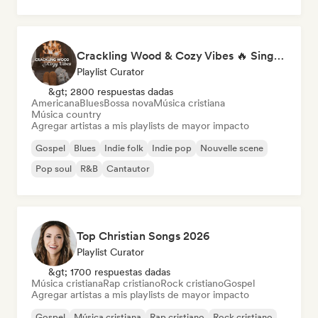
Crackling Wood & Cozy Vibes 🔥 Singer-Songwriter, Dream Pop & Bedroom Pop
Playlist Curator
&gt; 2800 respuestas dadas
Americana
Blues
Bossa nova
Música cristiana
Música country
Agregar artistas a mis playlists de mayor impacto
Gospel
Blues
Indie folk
Indie pop
Nouvelle scene
Pop soul
R&B
Cantautor
Top Christian Songs 2026
Playlist Curator
&gt; 1700 respuestas dadas
Música cristiana
Rap cristiano
Rock cristiano
Gospel
Agregar artistas a mis playlists de mayor impacto
Gospel
Música cristiana
Rap cristiano
Rock cristiano