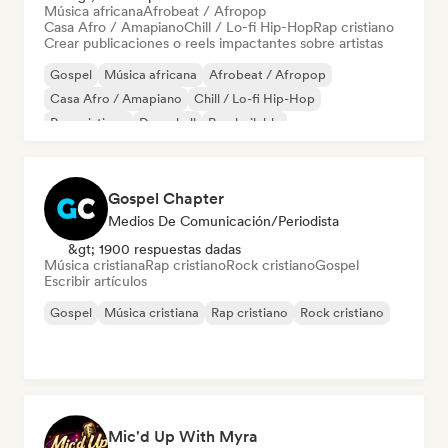
Música africana
Afrobeat / Afropop
Casa Afro / Amapiano
Chill / Lo-fi Hip-Hop
Rap cristiano
Crear publicaciones o reels impactantes sobre artistas
Gospel
Música africana
Afrobeat / Afropop
Casa Afro / Amapiano
Chill / Lo-fi Hip-Hop
Rap cristiano
Dancehall
Pop bailable
Gospel Chapter
Medios De Comunicación/Periodista
&gt; 1900 respuestas dadas
Música cristiana
Rap cristiano
Rock cristiano
Gospel
Escribir artículos
Gospel
Música cristiana
Rap cristiano
Rock cristiano
Mic'd Up With Myra