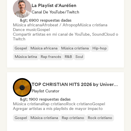
La Playlist d'Aurélien
Canal De YouTube/Twitch
&gt; 6900 respuestas dadas
Música africana
Afrobeat / Afropop
Música cristiana
Dance music
Gospel
Compartir artistas en mi canal de YouTube, SoundCloud o
Twitch
Gospel
Música africana
Música cristiana
Hip-hop
Música latina
Rap francés
R&B
Soul
TOP CHRISTIAN HITS 2026 by Universal Hits
Playlist Curator
&gt; 1900 respuestas dadas
Música cristiana
Rap cristiano
Rock cristiano
Gospel
Agregar artistas a mis playlists de mayor impacto
Gospel
Música cristiana
Rap cristiano
Rock cristiano