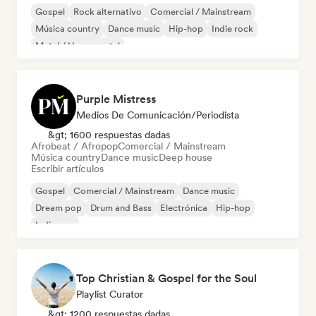
Gospel
Rock alternativo
Comercial / Mainstream
Música country
Dance music
Hip-hop
Indie rock
Metal / Heavy metal
Purple Mistress
Medios De Comunicación/Periodista
&gt; 1600 respuestas dadas
Afrobeat / Afropop
Comercial / Mainstream
Música country
Dance music
Deep house
Escribir artículos
Gospel
Comercial / Mainstream
Dance music
Dream pop
Drum and Bass
Electrónica
Hip-hop
Indie pop
Top Christian & Gospel for the Soul
Playlist Curator
&gt; 1200 respuestas dadas