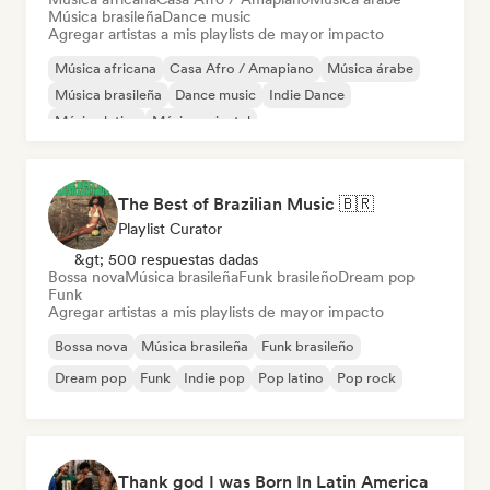
Música brasileña
Dance music
Agregar artistas a mis playlists de mayor impacto
Música africana
Casa Afro / Amapiano
Música árabe
Música brasileña
Dance music
Indie Dance
Música latina
Música oriental
The Best of Brazilian Music 🇧🇷
Playlist Curator
&gt; 500 respuestas dadas
Bossa nova
Música brasileña
Funk brasileño
Dream pop
Funk
Agregar artistas a mis playlists de mayor impacto
Bossa nova
Música brasileña
Funk brasileño
Dream pop
Funk
Indie pop
Pop latino
Pop rock
Thank god I was Born In Latin America