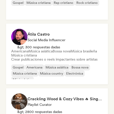
Gospel
Música cristiana
Rap cristiano
Rock cristiano
Átila Castro
Social Media Influencer
&gt; 300 respuestas dadas
Americana
Música asiática
Bossa nova
Música brasileña
Música cristiana
Crear publicaciones o reels impactantes sobre artistas
Gospel
Americana
Música asiática
Bossa nova
Música cristiana
Música country
Electrónica
Música latina
Crackling Wood & Cozy Vibes 🔥 Singer-Songwriter, Dream Pop & Bedroom Pop
Playlist Curator
&gt; 2800 respuestas dadas