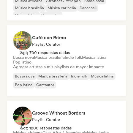
Música africana
Afrobeat / Afropop
Bossa nova
Música brasileña
Música caribeña
Dancehall
Música latina
Reggaeton
Café con Ritmo
Playlist Curator
&gt; 700 respuestas dadas
Bossa nova
Música brasileña
Indie folk
Música latina
Pop latino
Agregar artistas a mis playlists de mayor impacto
Bossa nova
Música brasileña
Indie folk
Música latina
Pop latino
Cantautor
Groove Without Borders
Playlist Curator
&gt; 1200 respuestas dadas
Música africana
Casa Afro / Amapiano
Música árabe