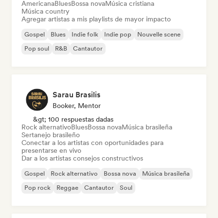
Americana
Blues
Bossa nova
Música cristiana
Música country
Agregar artistas a mis playlists de mayor impacto
Gospel
Blues
Indie folk
Indie pop
Nouvelle scene
Pop soul
R&B
Cantautor
Sarau Brasilis
Booker, Mentor
&gt; 100 respuestas dadas
Rock alternativo
Blues
Bossa nova
Música brasileña
Sertanejo brasileño
Conectar a los artistas con oportunidades para
presentarse en vivo
Dar a los artistas consejos constructivos
Gospel
Rock alternativo
Bossa nova
Música brasileña
Pop rock
Reggae
Cantautor
Soul