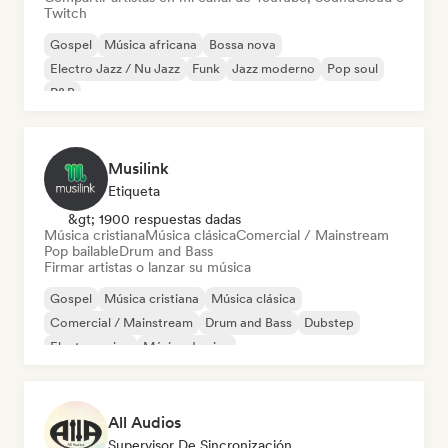
Twitch
Gospel
Música africana
Bossa nova
Electro Jazz / Nu Jazz
Funk
Jazz moderno
Pop soul
R&B
Musilink
Etiqueta
&gt; 1900 respuestas dadas
Música cristiana
Música clásica
Comercial / Mainstream
Pop bailable
Drum and Bass
Firmar artistas o lanzar su música
Gospel
Música cristiana
Música clásica
Comercial / Mainstream
Drum and Bass
Dubstep
Electro swing
Música de cine
All Audios
Supervisor De Sincronización