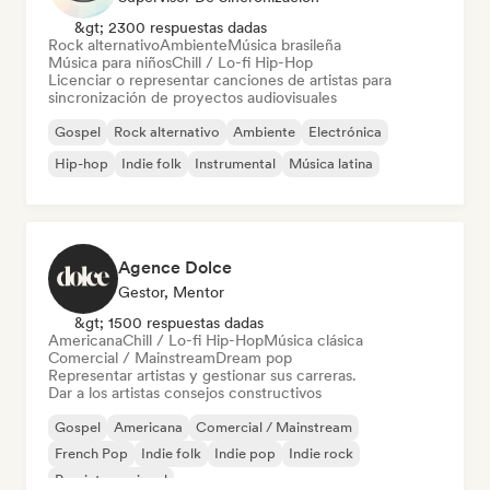
&gt; 2300 respuestas dadas
Rock alternativo
Ambiente
Música brasileña
Música para niños
Chill / Lo-fi Hip-Hop
Licenciar o representar canciones de artistas para
sincronización de proyectos audiovisuales
Gospel
Rock alternativo
Ambiente
Electrónica
Hip-hop
Indie folk
Instrumental
Música latina
Agence Dolce
Gestor, Mentor
&gt; 1500 respuestas dadas
Americana
Chill / Lo-fi Hip-Hop
Música clásica
Comercial / Mainstream
Dream pop
Representar artistas y gestionar sus carreras.
Dar a los artistas consejos constructivos
Gospel
Americana
Comercial / Mainstream
French Pop
Indie folk
Indie pop
Indie rock
Pop internacional