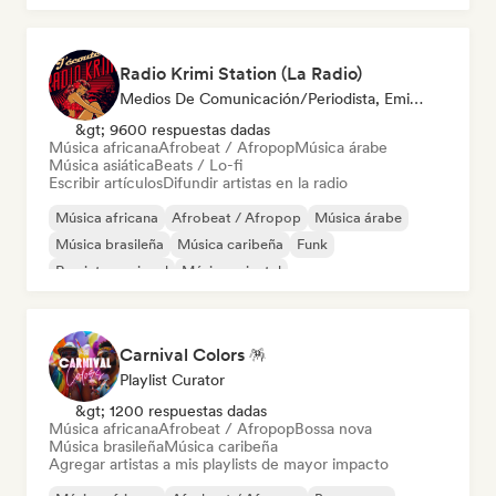
Radio Krimi Station (La Radio)
Medios De Comunicación/Periodista, Emisoras De Radio
&gt; 9600 respuestas dadas
Música africana
Afrobeat / Afropop
Música árabe
Música asiática
Beats / Lo-fi
Escribir artículos
Difundir artistas en la radio
Música africana
Afrobeat / Afropop
Música árabe
Música brasileña
Música caribeña
Funk
Rap internacional
Música oriental
Carnival Colors 🪅
Playlist Curator
&gt; 1200 respuestas dadas
Música africana
Afrobeat / Afropop
Bossa nova
Música brasileña
Música caribeña
Agregar artistas a mis playlists de mayor impacto