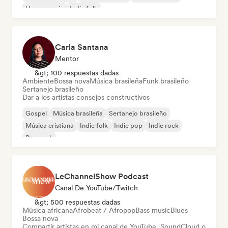
House music
Indie folk
Carla Santana
Mentor
&gt; 100 respuestas dadas
Ambiente
Bossa nova
Música brasileña
Funk brasileño
Sertanejo brasileño
Dar a los artistas consejos constructivos
Gospel
Música brasileña
Sertanejo brasileño
Música cristiana
Indie folk
Indie pop
Indie rock
Pop rock
LeChannelShow Podcast
Canal De YouTube/Twitch
&gt; 500 respuestas dadas
Música africana
Afrobeat / Afropop
Bass music
Blues
Bossa nova
Compartir artistas en mi canal de YouTube, SoundCloud o