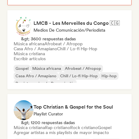
LMCB - Les Merveilles du Congo 🇨🇬
Medios De Comunicación/Periodista
&gt; 3600 respuestas dadas
Música africana
Afrobeat / Afropop
Casa Afro / Amapiano
Chill / Lo-fi Hip-Hop
Música cristiana
Escribir artículos
Gospel
Música africana
Afrobeat / Afropop
Casa Afro / Amapiano
Chill / Lo-fi Hip-Hop
Hip-hop
Rap internacional
Rap en inglés
Top Christian & Gospel for the Soul
Playlist Curator
&gt; 1200 respuestas dadas
Música cristiana
Rap cristiano
Rock cristiano
Gospel
Agregar artistas a mis playlists de mayor impacto