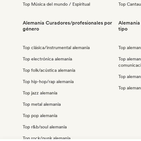
Top Música del mundo / Espiritual
Top Cantau
Alemania Curadores/profesionales por
Alemania 
género
tipo
Top clásica/instrumental alemania
Top alemani
Top electrónica alemania
Top aleman
comunicaci
Top folk/acústica alemania
Top alemani
Top hip-hop/rap alemania
Top aleman
Top jazz alemania
Top metal alemania
Top pop alemania
Top r&b/soul alemania
Top rock/punk alemania