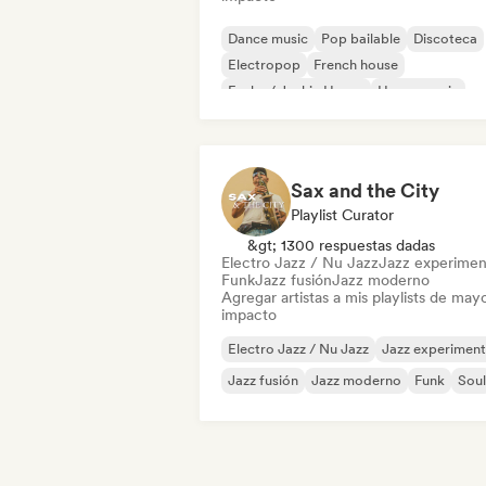
Dance music
Pop bailable
Discoteca
Electropop
French house
Funky / Jackin House
House music
Indie Dance
Sax and the City
Playlist Curator
&gt; 1300 respuestas dadas
Electro Jazz / Nu Jazz
Jazz experimen
Funk
Jazz fusión
Jazz moderno
Agregar artistas a mis playlists de may
impacto
Electro Jazz / Nu Jazz
Jazz experiment
Jazz fusión
Jazz moderno
Funk
Soul