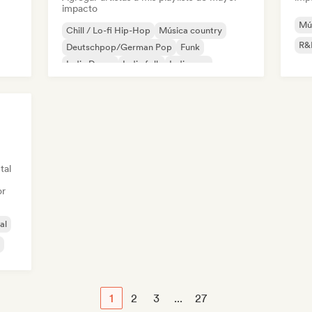
impacto
Mús
Chill / Lo-fi Hip-Hop
Música country
R&
Deutschpop/German Pop
Funk
Indie Dance
Indie folk
Indie pop
Indie rock
tal
or
al
1
2
3
...
27