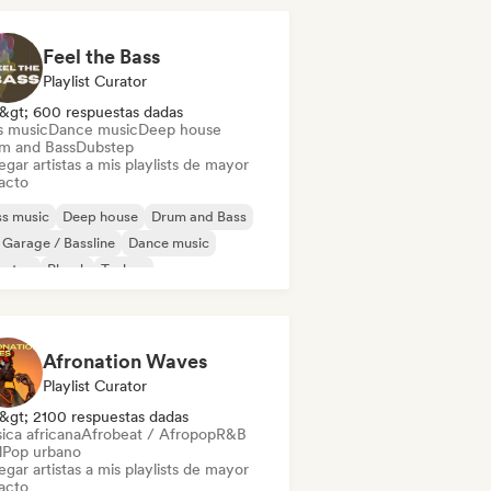
Feel the Bass
Playlist Curator
&gt; 600 respuestas dadas
s music
Dance music
Deep house
m and Bass
Dubstep
gar artistas a mis playlists de mayor
acto
s music
Deep house
Drum and Bass
Garage / Bassline
Dance music
bstep
Phonk
Techno
Afronation Waves
Playlist Curator
&gt; 2100 respuestas dadas
ica africana
Afrobeat / Afropop
R&B
l
Pop urbano
gar artistas a mis playlists de mayor
acto