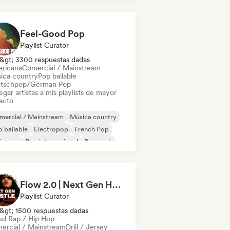
Feel-Good Pop
Playlist Curator
&gt; 3300 respuestas dadas
ricana
Comercial / Mainstream
ica country
Pop bailable
tschpop/German Pop
gar artistas a mis playlists de mayor
acto
mercial / Mainstream
Música country
 bailable
Electropop
French Pop
ie pop
Pop internacional
Pop rock
Flow 2.0 | Next Gen Hustle
Playlist Curator
&gt; 1500 respuestas dadas
ud Rap / Hip Hop
ercial / Mainstream
Drill / Jersey