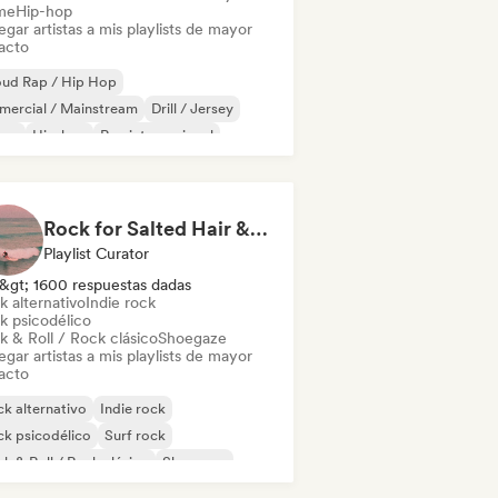
me
Hip-hop
gar artistas a mis playlists de mayor
acto
oud Rap / Hip Hop
mercial / Mainstream
Drill / Jersey
ime
Hip-hop
Rap internacional
 en inglés
Rap francés
Rock for Salted Hair & Sandy Toes
Playlist Curator
&gt; 1600 respuestas dadas
k alternativo
Indie rock
k psicodélico
k & Roll / Rock clásico
Shoegaze
gar artistas a mis playlists de mayor
acto
k alternativo
Indie rock
k psicodélico
Surf rock
k & Roll / Rock clásico
Shoegaze