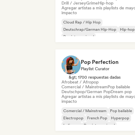
Drill / Jersey
Grime
Hip-hop
Agregar artistas a mis playlists de may
impacto
Cloud Rap / Hip Hop
Deutschrap/German Hip-Hop
Hip-hop
Rap internacional
Nederhop/Dutch Hip-Hop
Rap en ingl
Rap francés
Rap/Trap Italiano
Pop Perfection
Playlist Curator
&gt; 1700 respuestas dadas
Afrobeat / Afropop
Comercial / Mainstream
Pop bailable
Deutschpop/German Pop
Dream pop
Agregar artistas a mis playlists de may
impacto
Comercial / Mainstream
Pop bailable
Electropop
French Pop
Hyperpop
Indie pop
Pop internacional
K-Pop/J-Pop