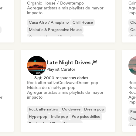
Organic House / Downtempo
Gri
or
Agregar artistas a mis playlists de mayor
Agre
impacto
imp
Casa Afro / Amapiano
Chill House
Cl
Melodic & Progressive House
Co
Organic House / Downtempo
Gr
és
Rap
Late Night Drives 🎆
Playlist Curator
&gt; 2000 respuestas dadas
Rock alternativo
Coldwave
Dream pop
Roc
Música de cine
Hyperpop
Roc
Agregar artistas a mis playlists de mayor
Roc
or
impacto
Agre
imp
Rock alternativo
Coldwave
Dream pop
Roc
Hyperpop
Indie pop
Pop psicodélico
Roc
Rock psicodélico
Shoegaze
Roc