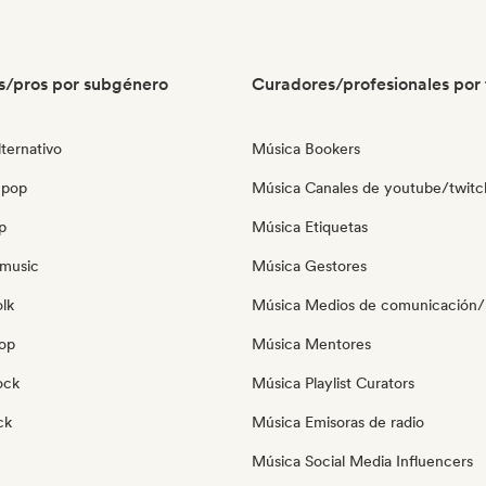
s/pros por subgénero
Curadores/profesionales por 
ternativo
Música Bookers
 pop
Música Canales de youtube/twitc
p
Música Etiquetas
music
Música Gestores
olk
Música Medios de comunicación/P
pop
Música Mentores
ock
Música Playlist Curators
ck
Música Emisoras de radio
Música Social Media Influencers