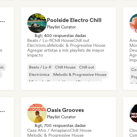
Welcome to the House Party
Poolside Electro Chill
Playlist Curator
&gt; 400 respuestas dadas
Beats / Lo-fi
Chill House
Chill out
Ame
Electrónica
Melodic & Progressive House
Mús
or
Agregar artistas a mis playlists de mayor
Deu
impacto
Agre
imp
ic
Beats / Lo-fi
Chill House
Chill out
Co
t
Electrónica
Melodic & Progressive House
Pop
Minimal
Organic House / Downtempo
Ind
Trip hop
Hip Hop Hooray 💥 Trap, Hype & Party Rap Bangers
Oasis Grooves
Playlist Curator
&gt; 700 respuestas dadas
Casa Afro / Amapiano
Chill House
Clo
Melodic & Progressive House
Com