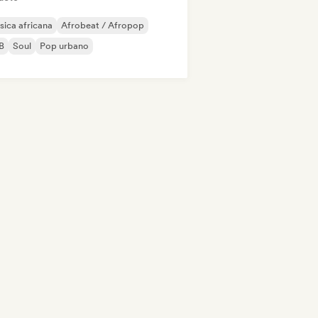
ica africana
Afrobeat / Afropop
B
Soul
Pop urbano