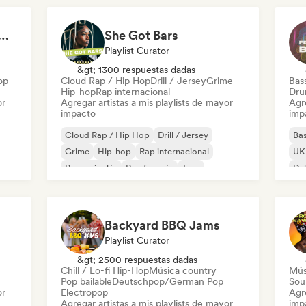
at 💖 Romantic Indie Pop, Neo Soul & Singer-Songwriter
She Got Bars
Playlist Curator
&gt; 1300 respuestas dadas
op
Cloud Rap / Hip Hop
Drill / Jersey
Grime
Bas
Hip-hop
Rap internacional
Dru
or
Agregar artistas a mis playlists de mayor
Agre
impacto
imp
Cloud Rap / Hip Hop
Drill / Jersey
Bas
Grime
Hip-hop
Rap internacional
UK 
Rap en inglés
Rap francés
Trap
Du
Backyard BBQ Jams
Playlist Curator
&gt; 2500 respuestas dadas
Chill / Lo-fi Hip-Hop
Música country
Mús
Pop bailable
Deutschpop/German Pop
Sou
or
Electropop
Agre
Agregar artistas a mis playlists de mayor
imp