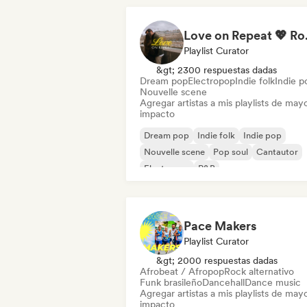
Love on Repe
Playlist Curator
&gt; 2300 respuestas dadas
Dream pop
Electropop
Indie folk
Indie p
Nouvelle scene
Agregar artistas a mis playlists de may
impacto
Dream pop
Indie folk
Indie pop
Nouvelle scene
Pop soul
Cantautor
Electropop
R&B
Pace Makers
Playlist Curator
&gt; 2000 respuestas dadas
Afrobeat / Afropop
Rock alternativo
Funk brasileño
Dancehall
Dance music
Agregar artistas a mis playlists de may
impacto