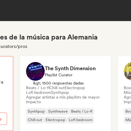
les de la música para Alemania
curators/pros
The Synth Dimension
Playlist Curator
ra
&gt; 1500 respuestas dadas
Beats / Lo-fi
Chill out
Electropop
Bos
Lofi bedroom
Synthpop
Músi
Agregar artistas a mis playlists de mayor
Agre
impacto
imp
Synthpop
Synthwave
Beats / Lo-fi
Bo
o
Chill out
Electropop
Lofi bedroom
Mús