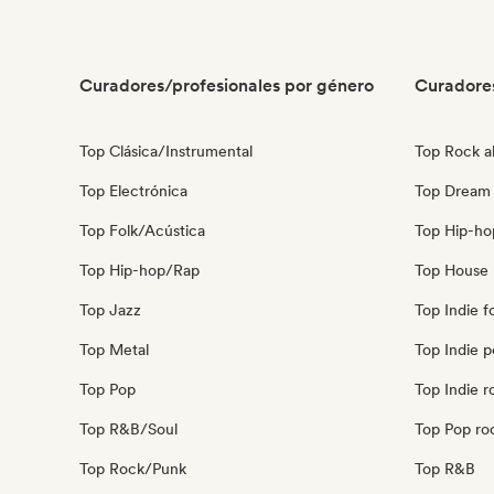
Curadores/profesionales por género
Curadore
Top Clásica/Instrumental
Top Rock al
Top Electrónica
Top Dream
Top Folk/Acústica
Top Hip-ho
Top Hip-hop/Rap
Top House 
Top Jazz
Top Indie f
Top Metal
Top Indie 
Top Pop
Top Indie r
Top R&B/Soul
Top Pop ro
Top Rock/Punk
Top R&B