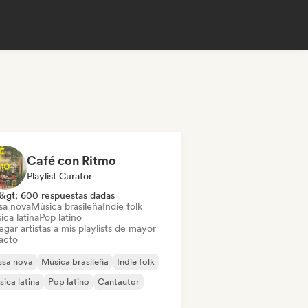
Café con Ritmo
Playlist Curator
&gt; 600 respuestas dadas
sa nova
Música brasileña
Indie folk
ca latina
Pop latino
gar artistas a mis playlists de mayor
acto
ssa nova
Música brasileña
Indie folk
ica latina
Pop latino
Cantautor