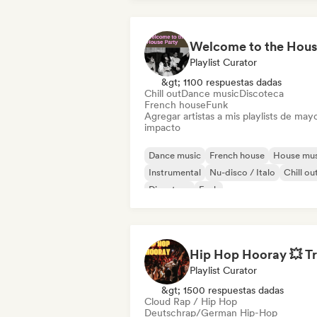
Playlist Curator
&gt; 1100 respuestas dadas
Chill out
Dance music
Discoteca
French house
Funk
Agregar artistas a mis playlists de may
impacto
Dance music
French house
House mus
Instrumental
Nu-disco / Italo
Chill ou
Discoteca
Funk
Playlist Curator
&gt; 1500 respuestas dadas
Cloud Rap / Hip Hop
Deutschrap/German Hip-Hop