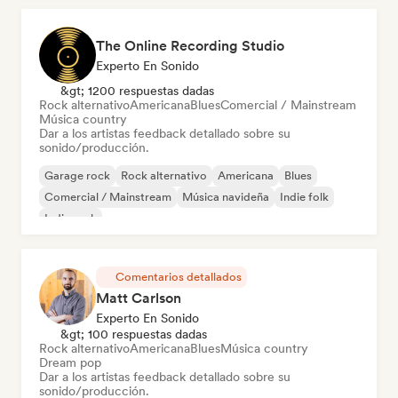
The Online Recording Studio
Experto En Sonido
&gt; 1200 respuestas dadas
Rock alternativo
Americana
Blues
Comercial / Mainstream
Música country
Dar a los artistas feedback detallado sobre su
sonido/producción.
Garage rock
Rock alternativo
Americana
Blues
Comercial / Mainstream
Música navideña
Indie folk
Indie rock
Comentarios detallados
Matt Carlson
Experto En Sonido
&gt; 100 respuestas dadas
Rock alternativo
Americana
Blues
Música country
Dream pop
Dar a los artistas feedback detallado sobre su
sonido/producción.