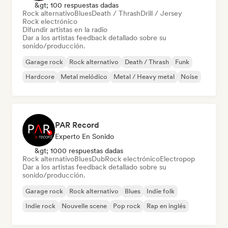
&gt; 100 respuestas dadas
Rock alternativo
Blues
Death / Thrash
Drill / Jersey
Rock electrónico
Difundir artistas en la radio
Dar a los artistas feedback detallado sobre su
sonido/producción.
Garage rock
Rock alternativo
Death / Thrash
Funk
Hardcore
Metal melódico
Metal / Heavy metal
Noise
PAR Record
Experto En Sonido
&gt; 1000 respuestas dadas
Rock alternativo
Blues
Dub
Rock electrónico
Electropop
Dar a los artistas feedback detallado sobre su
sonido/producción.
Garage rock
Rock alternativo
Blues
Indie folk
Indie rock
Nouvelle scene
Pop rock
Rap en inglés