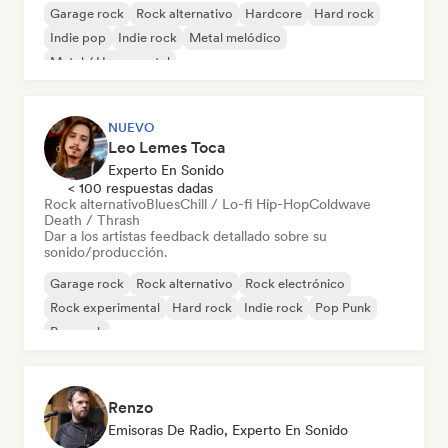
Garage rock
Rock alternativo
Hardcore
Hard rock
Indie pop
Indie rock
Metal melódico
Metal / Heavy metal
NUEVO
Leo Lemes Toca
Experto En Sonido
< 100 respuestas dadas
Rock alternativo
Blues
Chill / Lo-fi Hip-Hop
Coldwave
Death / Thrash
Dar a los artistas feedback detallado sobre su
sonido/producción.
Garage rock
Rock alternativo
Rock electrónico
Rock experimental
Hard rock
Indie rock
Pop Punk
Pop rock
Renzo
Emisoras De Radio, Experto En Sonido