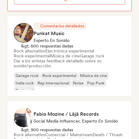
Comentarios detallados
Punkat Music
Experto En Sonido
&gt; 600 respuestas dadas
Rock alternativo
Electrónica experimental
Rock experimental
Música de cine
Garage rock
Dar a los artistas feedback detallado sobre su
sonido/producción.
Garage rock
Rock experimental
Música de cine
Indie rock
Rap internacional
Noise
Pop Punk
Post punk
Fabio Mozine / Läjä Records
Social Media Influencer, Experto En Sonido
&gt; 900 respuestas dadas
Rock alternativo
Comercial / Mainstream
Death / Thrash