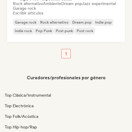
Rock alternativo
Ambiente
Dream pop
Jazz experimental
Garage rock
Escribir artículos
Garage rock
Rock alternativo
Dream pop
Indie pop
Indie rock
Pop Punk
Post punk
Post rock
1
Curadores/profesionales por género
Top Clásica/Instrumental
Top Electrónica
Top Folk/Acústica
Top Hip-hop/Rap