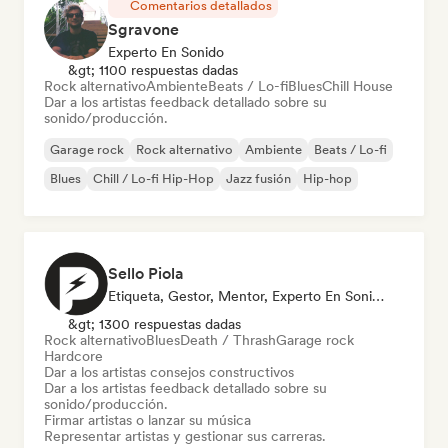
Comentarios detallados
Sgravone
Experto En Sonido
&gt; 1100 respuestas dadas
Rock alternativo
Ambiente
Beats / Lo-fi
Blues
Chill House
Dar a los artistas feedback detallado sobre su
sonido/producción.
Garage rock
Rock alternativo
Ambiente
Beats / Lo-fi
Blues
Chill / Lo-fi Hip-Hop
Jazz fusión
Hip-hop
Sello Piola
Etiqueta, Gestor, Mentor, Experto En Sonido
&gt; 1300 respuestas dadas
Rock alternativo
Blues
Death / Thrash
Garage rock
Hardcore
Dar a los artistas consejos constructivos
Dar a los artistas feedback detallado sobre su
sonido/producción.
Firmar artistas o lanzar su música
Representar artistas y gestionar sus carreras.