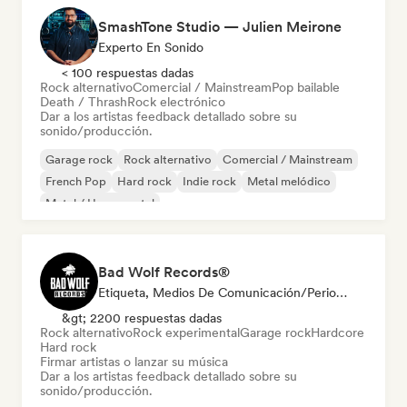
SmashTone Studio — Julien Meirone
Experto En Sonido
< 100 respuestas dadas
Rock alternativo
Comercial / Mainstream
Pop bailable
Death / Thrash
Rock electrónico
Dar a los artistas feedback detallado sobre su
sonido/producción.
Garage rock
Rock alternativo
Comercial / Mainstream
French Pop
Hard rock
Indie rock
Metal melódico
Metal / Heavy metal
Bad Wolf Records®
Etiqueta, Medios De Comunicación/Periodista, Experto En Sonido
&gt; 2200 respuestas dadas
Rock alternativo
Rock experimental
Garage rock
Hardcore
Hard rock
Firmar artistas o lanzar su música
Dar a los artistas feedback detallado sobre su
sonido/producción.