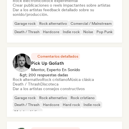
Rock electrónico
Rock experimental
Crear publicaciones o reels impactantes sobre artistas
Dar a los artistas feedback detallado sobre su
sonido/producción.
Garage rock
Rock alternativo
Comercial / Mainstream
Death / Thrash
Hardcore
Indie rock
Noise
Pop Punk
Comentarios detallados
Pick Up Goliath
Mentor, Experto En Sonido
&gt; 200 respuestas dadas
Rock alternativo
Rock cristiano
Música clásica
Death / Thrash
Discoteca
Dar a los artistas consejos constructivos
Garage rock
Rock alternativo
Rock cristiano
Death / Thrash
Hardcore
Hard rock
Indie rock
Metal melódico