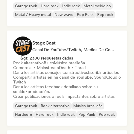
Garage rock
Hard rock
Indie rock
Metal melódico
Metal / Heavy metal
New wave
Pop Punk
Pop rock
StageCast
Canal De YouTube/Twitch, Medios De Comunicación/Periodista, Mentor, Social Media Influencer, Experto En Sonido
&gt; 2300 respuestas dadas
Rock alternativo
Blues
Música brasileña
Comercial / Mainstream
Death / Thrash
Dar a los artistas consejos constructivos
Escribir artículos
Compartir artistas en mi canal de YouTube, SoundCloud o
Twitch
Dar a los artistas feedback detallado sobre su
sonido/producción.
Crear publicaciones o reels impactantes sobre artistas
Garage rock
Rock alternativo
Música brasileña
Hardcore
Hard rock
Indie rock
Pop Punk
Pop rock