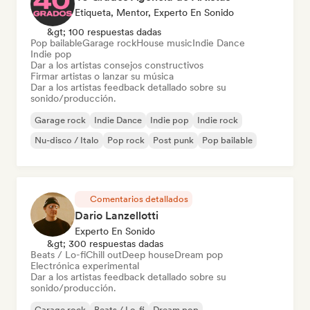
Etiqueta, Mentor, Experto En Sonido
&gt; 100 respuestas dadas
Pop bailable
Garage rock
House music
Indie Dance
Indie pop
Dar a los artistas consejos constructivos
Firmar artistas o lanzar su música
Dar a los artistas feedback detallado sobre su
sonido/producción.
Garage rock
Indie Dance
Indie pop
Indie rock
Nu-disco / Italo
Pop rock
Post punk
Pop bailable
Comentarios detallados
Dario Lanzellotti
Experto En Sonido
&gt; 300 respuestas dadas
Beats / Lo-fi
Chill out
Deep house
Dream pop
Electrónica experimental
Dar a los artistas feedback detallado sobre su
sonido/producción.
Garage rock
Beats / Lo-fi
Dream pop