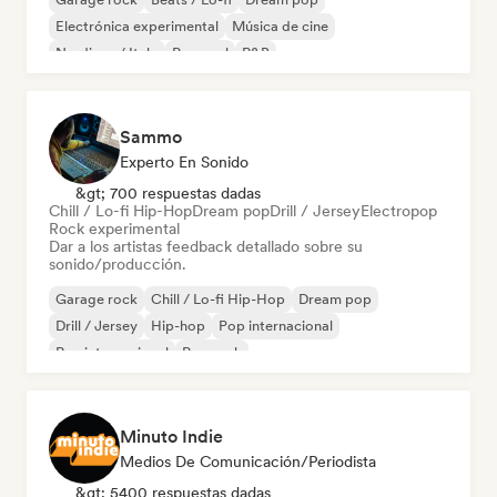
Electrónica experimental
Música de cine
Nu-disco / Italo
Pop soul
R&B
Sammo
Experto En Sonido
&gt; 700 respuestas dadas
Chill / Lo-fi Hip-Hop
Dream pop
Drill / Jersey
Electropop
Rock experimental
Dar a los artistas feedback detallado sobre su
sonido/producción.
Garage rock
Chill / Lo-fi Hip-Hop
Dream pop
Drill / Jersey
Hip-hop
Pop internacional
Rap internacional
Pop rock
Minuto Indie
Medios De Comunicación/Periodista
&gt; 5400 respuestas dadas