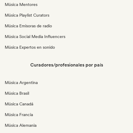
Música Mentores
Música Playlist Curators
Música Emisoras de radio
Música Social Media Influencers
Música Expertos en sonido
Curadores/profesionales por país
Música Argentina
Música Brasil
Música Canadá
Música Francia
Música Alemania