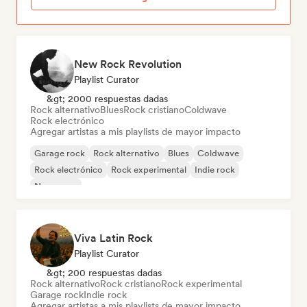
New Rock Revolution
Playlist Curator
&gt; 2000 respuestas dadas
Rock alternativo
Blues
Rock cristiano
Coldwave
Rock electrónico
Agregar artistas a mis playlists de mayor impacto
Garage rock
Rock alternativo
Blues
Coldwave
Rock electrónico
Rock experimental
Indie rock
New wave
Viva Latin Rock
Playlist Curator
&gt; 200 respuestas dadas
Rock alternativo
Rock cristiano
Rock experimental
Garage rock
Indie rock
Agregar artistas a mis playlists de mayor impacto