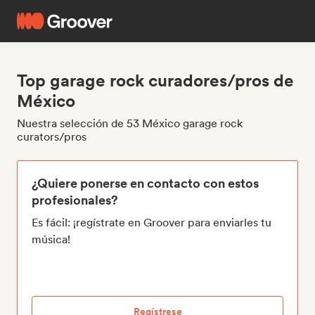
Top garage rock curadores/pros de
México
Nuestra selección de 53 México garage rock
curators/pros
¿Quiere ponerse en contacto con estos
profesionales?
Es fácil: ¡regístrate en Groover para enviarles tu
música!
Regístrese