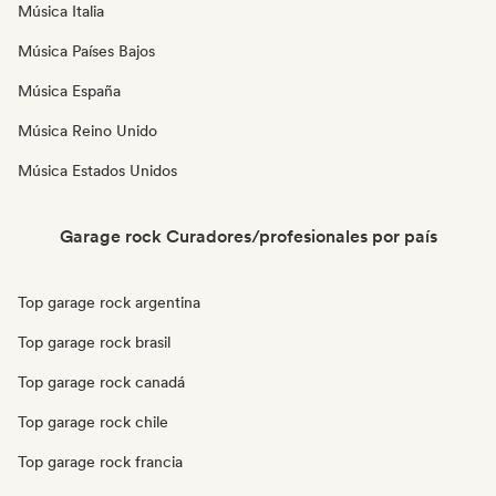
Música Italia
Música Países Bajos
Música España
Música Reino Unido
Música Estados Unidos
Garage rock Curadores/profesionales por país
Top garage rock argentina
Top garage rock brasil
Top garage rock canadá
Top garage rock chile
Top garage rock francia