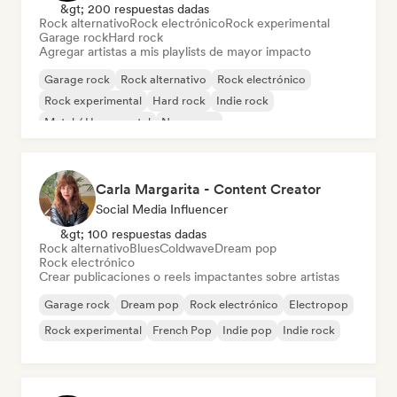
&gt; 200 respuestas dadas
Rock alternativo
Rock electrónico
Rock experimental
Garage rock
Hard rock
Agregar artistas a mis playlists de mayor impacto
Garage rock
Rock alternativo
Rock electrónico
Rock experimental
Hard rock
Indie rock
Metal / Heavy metal
New wave
Carla Margarita - Content Creator
Social Media Influencer
&gt; 100 respuestas dadas
Rock alternativo
Blues
Coldwave
Dream pop
Rock electrónico
Crear publicaciones o reels impactantes sobre artistas
Garage rock
Dream pop
Rock electrónico
Electropop
Rock experimental
French Pop
Indie pop
Indie rock