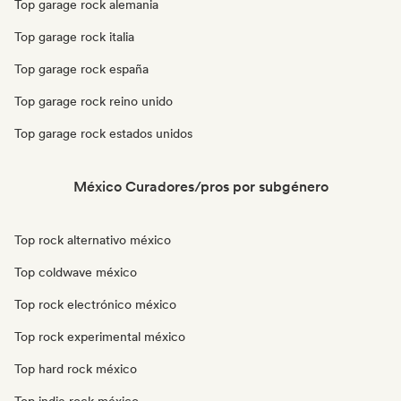
Top garage rock alemania
Top garage rock italia
Top garage rock españa
Top garage rock reino unido
Top garage rock estados unidos
México Curadores/pros por subgénero
Top rock alternativo méxico
Top coldwave méxico
Top rock electrónico méxico
Top rock experimental méxico
Top hard rock méxico