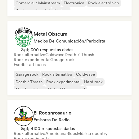
Comercial / Mainstream
Electrónica
Rock electrónico
Rock experimental
Hip-hop
Metal Obscura
Medios De Comunicación/Periodista
&gt; 300 respuestas dadas
Rock alternativo
Coldwave
Death / Thrash
Rock experimental
Garage rock
Escribir artículos
Garage rock
Rock alternativo
Coldwave
Death / Thrash
Rock experimental
Hard rock
Metal melódico
Metal / Heavy metal
El Rocanrosaurio
Emisoras De Radio
&gt; 4100 respuestas dadas
Rock alternativo
Americana
Blues
Música country
Rock experimental