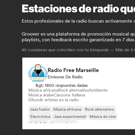
Estaciones de radio qu
Estos profesionales de la radio buscan activamente 
Groover es una plataforma de promoción musical que 
playlists, con feedback escrito garantizado en 7 días
40
curadores que coinciden con tu búsqueda — Más de 4.0
Radio Free Marseille
Emisoras De Radio
&gt; 1800 respuestas dadas
Música africana
Rock alternativo
Ambiente
Música árabe
Canzone Italiana
Difundir artistas en la radio
Jazz fusión
Música africana
Rock alternativo
Electrónica
Jazz experimental
Música de cine
Indie folk
Jazz moderno