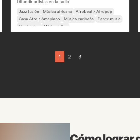
Difundir artistas en la radio
Jazz fusión
Música africana
Afrobeat / Afropop
Casa Afro / Amapiano
Música caribeña
Dance music
Electrónica
Música latina
1
2
3
Cómo lograr q