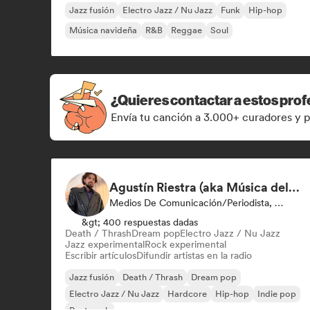
Jazz fusión
Electro Jazz / Nu Jazz
Funk
Hip-hop
Música navideña
R&B
Reggae
Soul
¿Quieres contactar a estos prof
Envía tu canción a 3.000+ curadores y p
Agustín Riestra (aka Música del Ático)
Medios De Comunicación/Periodista, Emisoras De Radio
&gt; 400 respuestas dadas
Death / Thrash
Dream pop
Electro Jazz / Nu Jazz
Jazz experimental
Rock experimental
Escribir artículos
Difundir artistas en la radio
Jazz fusión
Death / Thrash
Dream pop
Electro Jazz / Nu Jazz
Hardcore
Hip-hop
Indie pop