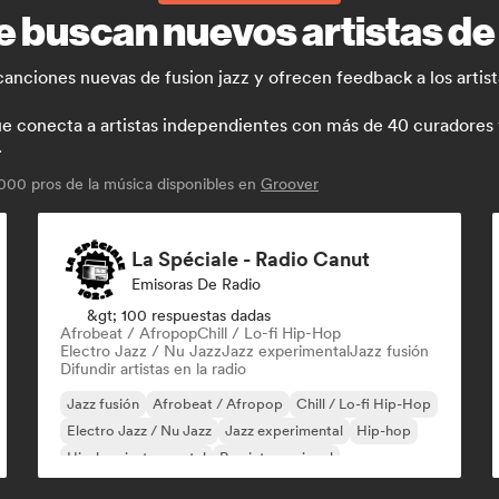
e buscan nuevos artistas de 
canciones nuevas de fusion jazz y ofrecen feedback a los artis
conecta a artistas independientes con más de 40 curadores y p
.
00 pros de la música disponibles en
Groover
La Spéciale - Radio Canut
Emisoras De Radio
&gt; 100 respuestas dadas
Afrobeat / Afropop
Chill / Lo-fi Hip-Hop
Electro Jazz / Nu Jazz
Jazz experimental
Jazz fusión
Difundir artistas en la radio
Jazz fusión
Afrobeat / Afropop
Chill / Lo-fi Hip-Hop
Electro Jazz / Nu Jazz
Jazz experimental
Hip-hop
Hip-hop instrumental
Rap internacional