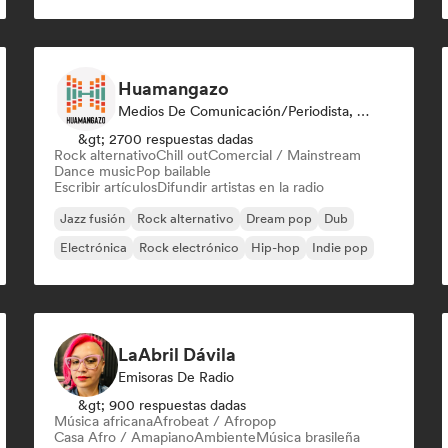
Funk
Garage rock
Huamangazo
Medios De Comunicación/Periodista, Emisoras De Radio
&gt; 2700 respuestas dadas
Rock alternativo
Chill out
Comercial / Mainstream
Dance music
Pop bailable
Escribir artículos
Difundir artistas en la radio
Jazz fusión
Rock alternativo
Dream pop
Dub
Electrónica
Rock electrónico
Hip-hop
Indie pop
LaAbril Dávila
Emisoras De Radio
&gt; 900 respuestas dadas
Música africana
Afrobeat / Afropop
Casa Afro / Amapiano
Ambiente
Música brasileña