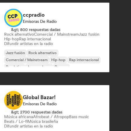
ccpradio
Emisoras De Radio
&gt; 800 respuestas dadas
Rock alternativo
Comercial / Mainstream
Jazz fusión
Hip-hop
Rap internacional
Difundir artistas en la radio
Jazz fusión
Rock alternativo
Comercial / Mainstream
Hip-hop
Rap internacional
Pop latino
Jazz moderno
Reggae
Global Bazar!
Emisoras De Radio
&gt; 2700 respuestas dadas
Música africana
Afrobeat / Afropop
Bass music
Beats / Lo-fi
Música brasileña
Difundir artistas en la radio