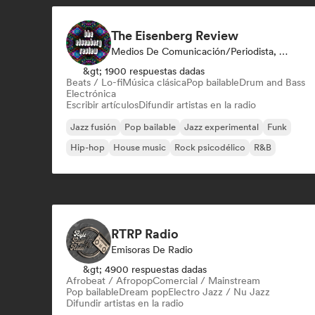
The Eisenberg Review
Medios De Comunicación/Periodista, Emisoras De Radio
&gt; 1900 respuestas dadas
Beats / Lo-fi
Música clásica
Pop bailable
Drum and Bass
Electrónica
Escribir artículos
Difundir artistas en la radio
Jazz fusión
Pop bailable
Jazz experimental
Funk
Hip-hop
House music
Rock psicodélico
R&B
RTRP Radio
Emisoras De Radio
&gt; 4900 respuestas dadas
Afrobeat / Afropop
Comercial / Mainstream
Pop bailable
Dream pop
Electro Jazz / Nu Jazz
Difundir artistas en la radio