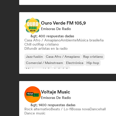
Post punk
Ouro Verde FM 105,9
Emisoras De Radio
&gt; 400 respuestas dadas
Casa Afro / Amapiano
Ambiente
Música brasileña
Chill out
Rap cristiano
Difundir artistas en la radio
Jazz fusión
Casa Afro / Amapiano
Rap cristiano
Comercial / Mainstream
Electrónica
Hip-hop
Música navideña
Indie folk
Voltaje Music
Emisoras De Radio
&gt; 1400 respuestas dadas
Rock alternativo
Beats / Lo-fi
Bossa nova
Dancehall
Dance music