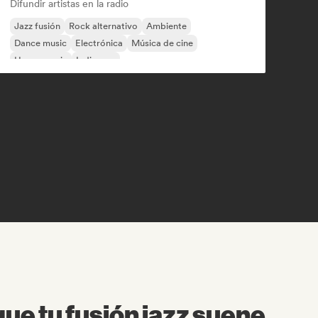
Difundir artistas en la radio
Jazz fusión
Rock alternativo
Ambiente
Dance music
Electrónica
Música de cine
House music
Indie pop
ue tu fusión jazz suene