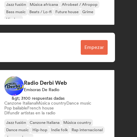
Jazz fusión
Música africana
Afrobeat / Afropop
Bass music
Beats / Lo-fi
Future house
Grime
Hip-hop
Empezar
Radio Derbi Web
Emisoras De Radio
&gt; 3100 respuestas dadas
Canzone Italiana
Música country
Dance music
Pop bailable
French house
Difundir artistas en la radio
Jazz fusión
Canzone Italiana
Música country
Dance music
Hip-hop
Indie folk
Rap internacional