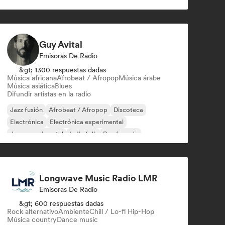
Jazz moderno
Guy Avital
Emisoras De Radio
&gt; 1300 respuestas dadas
Música africana
Afrobeat / Afropop
Música árabe
Música asiática
Blues
Difundir artistas en la radio
Jazz fusión
Afrobeat / Afropop
Discoteca
Electrónica
Electrónica experimental
Jazz experimental
Indie folk
Rap francés
Longwave Music Radio LMR
Emisoras De Radio
&gt; 600 respuestas dadas
Rock alternativo
Ambiente
Chill / Lo-fi Hip-Hop
Música country
Dance music