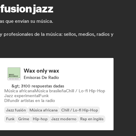
fusion jazz
tas que envían su música.
rofesionales de la música: sellos, medios, radios y
Wax only wax
Emisoras De Radio
&gt; 3100 respuestas dadas
Música africana
Música brasileña
Chill / Lo-fi Hip-Hop
Jazz experimental
Funk
Difundir artistas en la radio
Jazz fusión
Música africana
Chill / Lo-fi Hip-Hop
Funk
Grime
Hip-hop
Jazz moderno
Rap en inglés