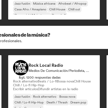
Jazz fusión
Música africana
Afrobeat / Afropop
Casa Afro / Amapiano
Chill House
Chill out
Comercial / Mainstream
Dancehall
esionales de la música?
rofesionales.
Rock Local Radio
Medios De Comunicación/Periodista, Emisoras De Radio
&gt; 1200 respuestas dadas
Rock alternativo
Beats / Lo-fi
Bossa nova
Chill House
Chill / Lo-fi Hip-Hop
Escribir artículos
Difundir artistas en la radio
Jazz fusión
Rock alternativo
Bossa nova
Chill / Lo-fi Hip-Hop
Death / Thrash
Dream pop