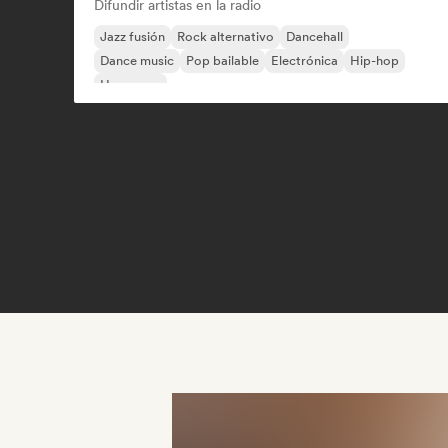
Difundir artistas en la radio
Jazz fusión
Rock alternativo
Dancehall
Dance music
Pop bailable
Electrónica
Hip-hop
Hyperpop