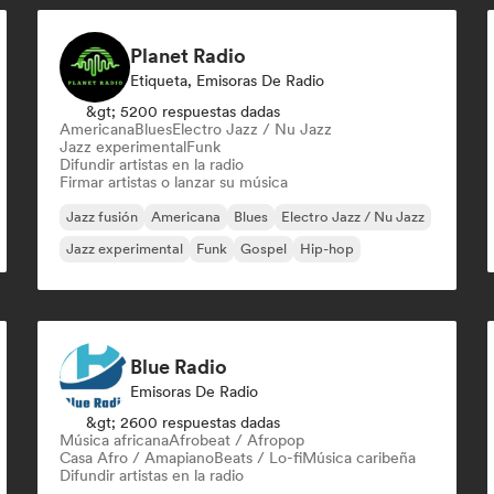
Planet Radio
Etiqueta, Emisoras De Radio
&gt; 5200 respuestas dadas
Americana
Blues
Electro Jazz / Nu Jazz
Jazz experimental
Funk
Difundir artistas en la radio
Firmar artistas o lanzar su música
Jazz fusión
Americana
Blues
Electro Jazz / Nu Jazz
Jazz experimental
Funk
Gospel
Hip-hop
Blue Radio
Emisoras De Radio
&gt; 2600 respuestas dadas
Música africana
Afrobeat / Afropop
Casa Afro / Amapiano
Beats / Lo-fi
Música caribeña
Difundir artistas en la radio