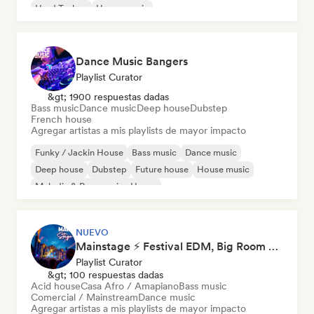
Hard Techno
House music
Dance Music Bangers
Playlist Curator
&gt; 1900 respuestas dadas
Bass music
Dance music
Deep house
Dubstep
French house
Agregar artistas a mis playlists de mayor impacto
Funky / Jackin House
Bass music
Dance music
Deep house
Dubstep
Future house
House music
Melodic & Progressive House
NUEVO
Mainstage ⚡ Festival EDM, Big Room & House Anthems
Playlist Curator
&gt; 100 respuestas dadas
Acid house
Casa Afro / Amapiano
Bass music
Comercial / Mainstream
Dance music
Agregar artistas a mis playlists de mayor impacto