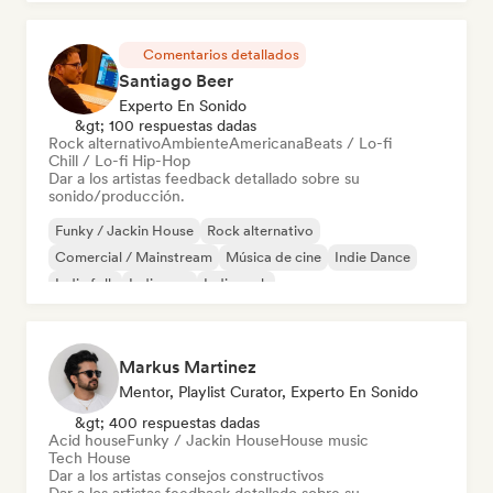
Comentarios detallados
Santiago Beer
Experto En Sonido
&gt; 100 respuestas dadas
Rock alternativo
Ambiente
Americana
Beats / Lo-fi
Chill / Lo-fi Hip-Hop
Dar a los artistas feedback detallado sobre su
sonido/producción.
Funky / Jackin House
Rock alternativo
Comercial / Mainstream
Música de cine
Indie Dance
Indie folk
Indie pop
Indie rock
Markus Martinez
Mentor, Playlist Curator, Experto En Sonido
&gt; 400 respuestas dadas
Acid house
Funky / Jackin House
House music
Tech House
Dar a los artistas consejos constructivos