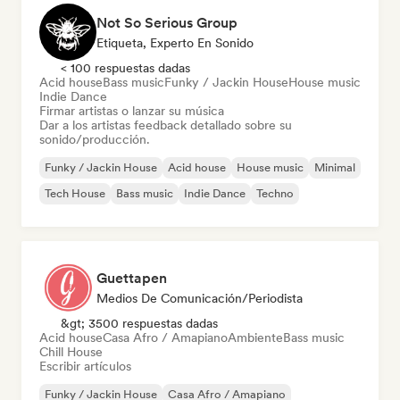
Not So Serious Group
Etiqueta, Experto En Sonido
< 100 respuestas dadas
Acid house
Bass music
Funky / Jackin House
House music
Indie Dance
Firmar artistas o lanzar su música
Dar a los artistas feedback detallado sobre su
sonido/producción.
Funky / Jackin House
Acid house
House music
Minimal
Tech House
Bass music
Indie Dance
Techno
Guettapen
Medios De Comunicación/Periodista
&gt; 3500 respuestas dadas
Acid house
Casa Afro / Amapiano
Ambiente
Bass music
Chill House
Escribir artículos
Funky / Jackin House
Casa Afro / Amapiano