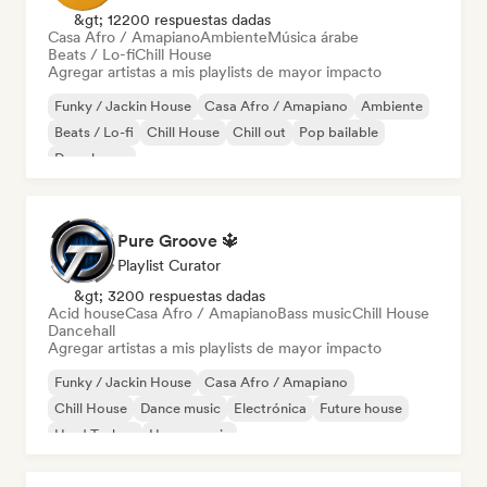
&gt; 12200 respuestas dadas
Casa Afro / Amapiano
Ambiente
Música árabe
Beats / Lo-fi
Chill House
Agregar artistas a mis playlists de mayor impacto
Funky / Jackin House
Casa Afro / Amapiano
Ambiente
Beats / Lo-fi
Chill House
Chill out
Pop bailable
Deep house
Pure Groove 🔱
Playlist Curator
&gt; 3200 respuestas dadas
Acid house
Casa Afro / Amapiano
Bass music
Chill House
Dancehall
Agregar artistas a mis playlists de mayor impacto
Funky / Jackin House
Casa Afro / Amapiano
Chill House
Dance music
Electrónica
Future house
Hard Techno
House music