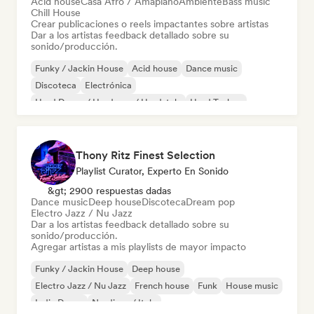
Acid house
Casa Afro / Amapiano
Ambiente
Bass music
Chill House
Crear publicaciones o reels impactantes sobre artistas
Dar a los artistas feedback detallado sobre su
sonido/producción.
Funky / Jackin House
Acid house
Dance music
Discoteca
Electrónica
Hard Dance / Hardcore / Hardstyle
Hard Techno
House music
Thony Ritz Finest Selection
Playlist Curator, Experto En Sonido
&gt; 2900 respuestas dadas
Dance music
Deep house
Discoteca
Dream pop
Electro Jazz / Nu Jazz
Dar a los artistas feedback detallado sobre su
sonido/producción.
Agregar artistas a mis playlists de mayor impacto
Funky / Jackin House
Deep house
Electro Jazz / Nu Jazz
French house
Funk
House music
Indie Dance
Nu-disco / Italo