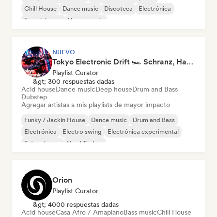
Chill House
Dance music
Discoteca
Electrónica
French house
House music
NUEVO
Tokyo Electronic Drift 🏎️ Schranz, Hard Techno & Anime EDM
Playlist Curator
&gt; 300 respuestas dadas
Acid house
Dance music
Deep house
Drum and Bass
Dubstep
Agregar artistas a mis playlists de mayor impacto
Funky / Jackin House
Dance music
Drum and Bass
Electrónica
Electro swing
Electrónica experimental
Future house
Hard Techno
Orion
Playlist Curator
&gt; 4000 respuestas dadas
Acid house
Casa Afro / Amapiano
Bass music
Chill House