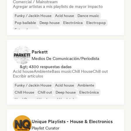
Comercial / Mainstream
Agregar artistas a mis playlists de mayor impacto
Funky / Jackin House
Acid house
Dance music
Pop bailable
Deep house
Electrónica
Electropop
Future house
Parkett
Medios De Comunicación/Periodista
&gt; 4300 respuestas dadas
Acid house
Ambiente
Bass music
Chill House
Chill out
Escribir artículos
Funky / Jackin House
Acid house
Ambiente
Chill House
Chill out
Deep house
Electrónica
Hard Dance / Hardcore / Hardstyle
Unique Playlists - House & Electronics
Playlist Curator