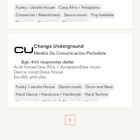
Funky / Jackin House
Casa Afro / Amapiano
Comercial / Mainstream
Dance music
Pop bailable
Discoteca
Electrónica
Electro swing
Change Underground
Medios De Comunicación/Periodista
&gt; 400 respuestas dadas
Acid house
Casa Afro / Amapiano
Bass music
Dance music
Deep house
Escribir artículos
Funky / Jackin House
Dance music
Drum and Bass
Hard Dance / Hardcore / Hardstyle
Hard Techno
House music
Melodic & Progressive House
Melodic Techno
1