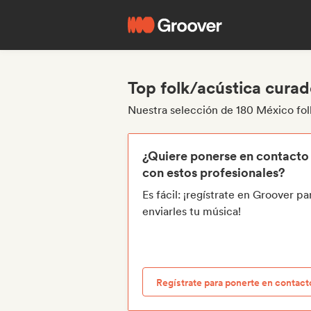
Top folk/acústica cura
Nuestra selección de 180 México fol
¿Quiere ponerse en contacto
con estos profesionales?
Es fácil: ¡regístrate en Groover pa
enviarles tu música!
Regístrate para ponerte en contact