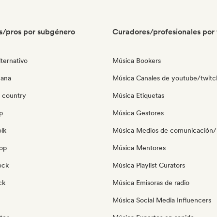
s/pros por subgénero
Curadores/profesionales por 
ternativo
Música Bookers
cana
Música Canales de youtube/twitc
 country
Música Etiquetas
p
Música Gestores
olk
Música Medios de comunicación/P
pop
Música Mentores
ock
Música Playlist Curators
ck
Música Emisoras de radio
Música Social Media Influencers