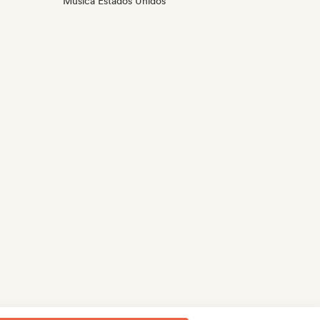
Música Estados Unidos