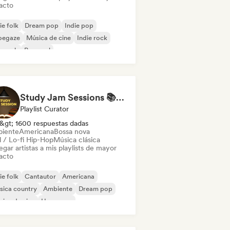
acto
ie folk
Dream pop
Indie pop
oegaze
Música de cine
Indie rock
p rock
Pop soul
Study Jam Sessions 📚 Indie Folk, Dream Pop & Singer-Songwriter
Playlist Curator
&gt; 1600 respuestas dadas
iente
Americana
Bossa nova
l / Lo-fi Hip-Hop
Música clásica
gar artistas a mis playlists de mayor
acto
ie folk
Cantautor
Americana
sica country
Ambiente
Dream pop
ica de cine
Hyperpop