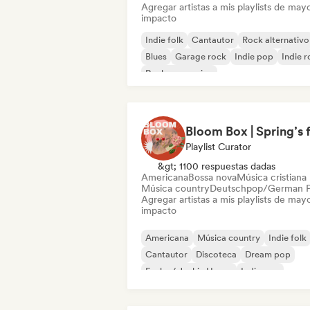
Agregar artistas a mis playlists de may
impacto
Indie folk
Cantautor
Rock alternativo
Blues
Garage rock
Indie pop
Indie 
Rock progresivo
Playlist Curator
&gt; 1100 respuestas dadas
Americana
Bossa nova
Música cristiana
Música country
Deutschpop/German 
Agregar artistas a mis playlists de may
impacto
Americana
Música country
Indie folk
Cantautor
Discoteca
Dream pop
Funky / Jackin House
Indie pop