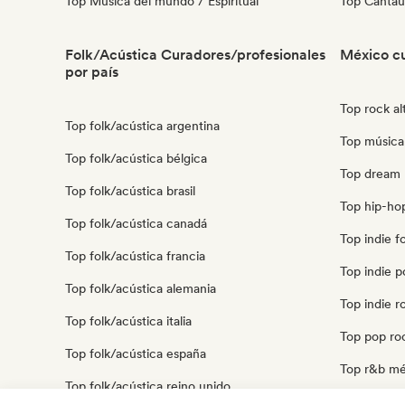
Top Música del mundo / Espiritual
Top Cantau
Folk/Acústica Curadores/profesionales
México c
por país
Top rock al
Top folk/acústica argentina
Top música
Top folk/acústica bélgica
Top dream
Top folk/acústica brasil
Top hip-ho
Top folk/acústica canadá
Top indie f
Top folk/acústica francia
Top indie 
Top folk/acústica alemania
Top indie 
Top folk/acústica italia
Top pop ro
Top folk/acústica españa
Top r&b mé
Top folk/acústica reino unido
Top cantau