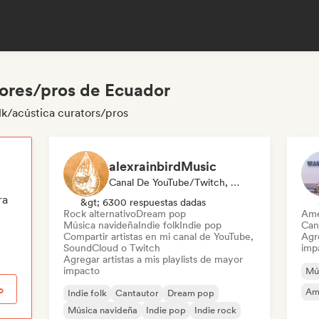
dores/pros de Ecuador
lk/acústica curators/pros
alexrainbirdMusic
Canal De YouTube/Twitch, Playlist Curator
ra
&gt; 6300 respuestas dadas
Rock alternativo
Dream pop
Ame
Música navideña
Indie folk
Indie pop
Can
Compartir artistas en mi canal de YouTube,
Agre
SoundCloud o Twitch
imp
Agregar artistas a mis playlists de mayor
impacto
Mú
o
Am
Indie folk
Cantautor
Dream pop
Música navideña
Indie pop
Indie rock