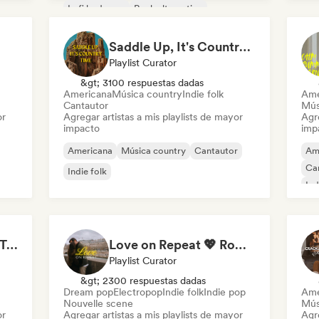
Lofi bedroom
Rock alternativo
Saddle Up, It's Country Time 🤠 Outlaw Country, Americana & Country Rock
Playlist Curator
&gt; 3100 respuestas dadas
Americana
Música country
Indie folk
Ame
Cantautor
Mús
or
Agregar artistas a mis playlists de mayor
Agre
impacto
imp
Americana
Música country
Cantautor
Am
Ca
Indie folk
Ind
Hike and Fresh Air 🏞️ Trail-Ready Indie Folk & Acoustic
Love on Repeat 💖 Romantic Indie Pop, Neo Soul & Singer-Songwriter
Playlist Curator
&gt; 2300 respuestas dadas
Dream pop
Electropop
Indie folk
Indie pop
Ame
Nouvelle scene
Músi
or
Agregar artistas a mis playlists de mayor
Agre