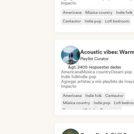
impacto
Americana
Música country
Indie folk
Cantautor
Indie pop
Lofi bedroom
Playlist Curator
&gt; 2400 respuestas dadas
Americana
Música country
Dream pop
Indie folk
Indie pop
Agregar artistas a mis playlists de may
impacto
Americana
Indie folk
Cantautor
Música country
Indie pop
Lofi bedr
Pop suave / Balada
Dream pop