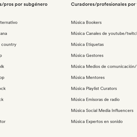
s/pros por subgénero
Curadores/profesionales por 
ternativo
Música Bookers
cana
Música Canales de youtube/twitc
 country
Música Etiquetas
p
Música Gestores
olk
Música Medios de comunicación/P
pop
Música Mentores
ock
Música Playlist Curators
ck
Música Emisoras de radio
Música Social Media Influencers
tor
Música Expertos en sonido