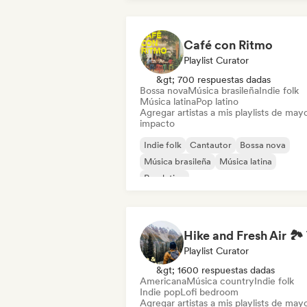
Café con Ritmo
Playlist Curator
&gt; 700 respuestas dadas
Bossa nova
Música brasileña
Indie folk
Música latina
Pop latino
Agregar artistas a mis playlists de may
impacto
Indie folk
Cantautor
Bossa nova
Música brasileña
Música latina
Pop latino
Playlist Curator
&gt; 1600 respuestas dadas
Americana
Música country
Indie folk
Indie pop
Lofi bedroom
Agregar artistas a mis playlists de may