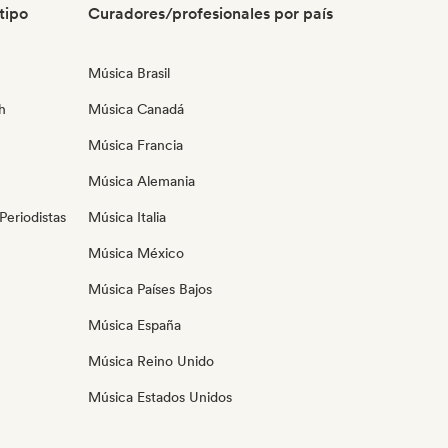
tipo
Curadores/profesionales por país
Música Brasil
h
Música Canadá
Música Francia
Música Alemania
eriodistas
Música Italia
Música México
Música Países Bajos
Música España
Música Reino Unido
Música Estados Unidos