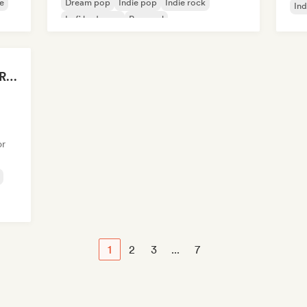
e
Dream pop
Indie pop
Indie rock
Ind
Lofi bedroom
Pop soul
Drenched in Summer Rain 🌧️🌴
or
1
2
3
...
7