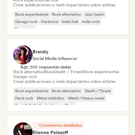
Rock experimental
Funk
Crear publicaciones o reels impactantes sobre artistas
Rock experimental
Rock alternativo
Jazz fusión
Garage rock
Hardcore
Indie folk
Indie rock
New wave
Brandy
Social Media Influencer
&gt; 200 respuestas dadas
Rock alternativo
Blues
Death / Thrash
Rock experimental
Garage rock
Crear publicaciones o reels impactantes sobre artistas
Rock experimental
Rock alternativo
Death / Thrash
Hard rock
Metal melódico
Metal / Heavy metal
Rock & Roll / Rock clásico
Blues
Comentarios detallados
Etienne Pelosoff