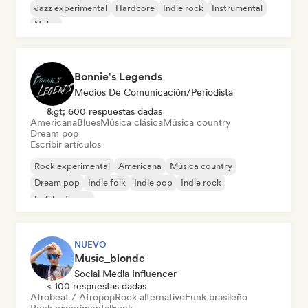
Jazz experimental
Hardcore
Indie rock
Instrumental
Noise
Bonnie's Legends
Medios De Comunicación/Periodista
&gt; 600 respuestas dadas
Americana
Blues
Música clásica
Música country
Dream pop
Escribir artículos
Rock experimental
Americana
Música country
Dream pop
Indie folk
Indie pop
Indie rock
Lofi bedroom
NUEVO
Music_blonde
Social Media Influencer
< 100 respuestas dadas
Afrobeat / Afropop
Rock alternativo
Funk brasileño