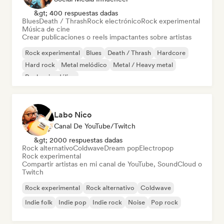
&gt; 400 respuestas dadas
Blues
Death / Thrash
Rock electrónico
Rock experimental
Música de cine
Crear publicaciones o reels impactantes sobre artistas
Rock experimental
Blues
Death / Thrash
Hardcore
Hard rock
Metal melódico
Metal / Heavy metal
Rock psicodélico
Labo Nico
Canal De YouTube/Twitch
&gt; 2000 respuestas dadas
Rock alternativo
Coldwave
Dream pop
Electropop
Rock experimental
Compartir artistas en mi canal de YouTube, SoundCloud o
Twitch
Rock experimental
Rock alternativo
Coldwave
Indie folk
Indie pop
Indie rock
Noise
Pop rock