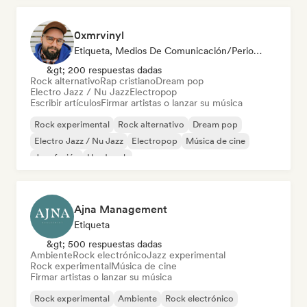
0xmrvinyl
Etiqueta, Medios De Comunicación/Periodista
&gt; 200 respuestas dadas
Rock alternativo
Rap cristiano
Dream pop
Electro Jazz / Nu Jazz
Electropop
Escribir artículos
Firmar artistas o lanzar su música
Rock experimental
Rock alternativo
Dream pop
Electro Jazz / Nu Jazz
Electropop
Música de cine
Jazz fusión
Hard rock
Ajna Management
Etiqueta
&gt; 500 respuestas dadas
Ambiente
Rock electrónico
Jazz experimental
Rock experimental
Música de cine
Firmar artistas o lanzar su música
Rock experimental
Ambiente
Rock electrónico