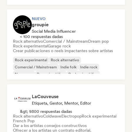
NUEVO
groupie
Social Media Influencer
< 100 respuestas dadas
Rock alternativo
Comercial / Mainstream
Dream pop
Rock experimental
Garage rock
Crear publicaciones o reels impactantes sobre artistas
Rock experimental
Rock alternativo
Comercial / Mainstream
Indie folk
Indie rock
New wave
Pop psicodélico
Rock psicodélico
LaCouveuse
Etiqueta, Gestor, Mentor, Editor
&gt; 9300 respuestas dadas
Rock alternativo
Coldwave
Electropop
Rock experimental
French Pop
Dar a los artistas consejos constructivos
Ofrecer a los artistas un contrato editorial.