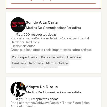
Sonido A La Carta
Medios De Comunicación/Periodista
&gt; 500 respuestas dadas
Rock alternativo
Rock electrónico
Rock experimental
Hardcore
Hard rock
Escribir artículos
Crear publicaciones o reels impactantes sobre artistas
Rock experimental
Rock alternativo
Hardcore
Hard rock
Indie rock
Metal melódico
Metal / Heavy metal
Pop Punk
Adopte Un Disque
Medios De Comunicación/Periodista
&gt; 5300 respuestas dadas
Rock alternativo
Coldwave
Death / Thrash
Electrónica
Rock electrónico