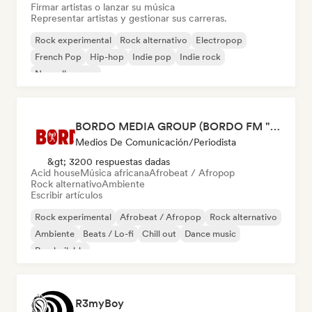
Firmar artistas o lanzar su música
Representar artistas y gestionar sus carreras.
Rock experimental
Rock alternativo
Electropop
French Pop
Hip-hop
Indie pop
Indie rock
Nouvelle scene
BORDO MEDIA GROUP (BORDO FM "radio", BORDO Music Mag, BORDO TV)
Medios De Comunicación/Periodista
&gt; 3200 respuestas dadas
Acid house
Música africana
Afrobeat / Afropop
Rock alternativo
Ambiente
Escribir artículos
Rock experimental
Afrobeat / Afropop
Rock alternativo
Ambiente
Beats / Lo-fi
Chill out
Dance music
Pop bailable
R3myBoy