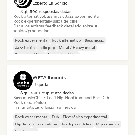
Experto En Sonido
&gt; 500 respuestas dadas
Rock alternativo
Bass music
Jazz experimental
Rock experimental
Música de cine
Dar a los artistas feedback detallado sobre su
sonido/producción.
Rock experimental
Rock alternativo
Bass music
Jazz fusión
Indie pop
Metal / Heavy metal
Pop psicodélico
Rock psicodélico
WETA Records
Etiqueta
&gt; 3800 respuestas dadas
Bass music
Chill / Lo-fi Hip-Hop
Drum and Bass
Dub
Rock electrónico
Firmar artistas o lanzar su música
Rock experimental
Dub
Electrónica experimental
Hip-hop
Jazz moderno
Rock psicodélico
Rap en inglés
Rap francés