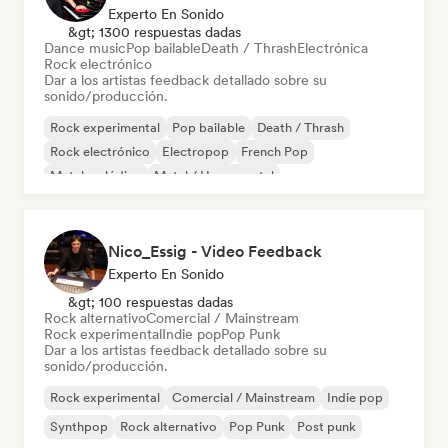
Experto En Sonido
&gt; 1300 respuestas dadas
Dance music
Pop bailable
Death / Thrash
Electrónica
Rock electrónico
Dar a los artistas feedback detallado sobre su
sonido/producción.
Rock experimental
Pop bailable
Death / Thrash
Rock electrónico
Electropop
French Pop
Metal melódico
Metal / Heavy metal
Nico_Essig - Video Feedback
Experto En Sonido
&gt; 100 respuestas dadas
Rock alternativo
Comercial / Mainstream
Rock experimental
Indie pop
Pop Punk
Dar a los artistas feedback detallado sobre su
sonido/producción.
Rock experimental
Comercial / Mainstream
Indie pop
Synthpop
Rock alternativo
Pop Punk
Post punk