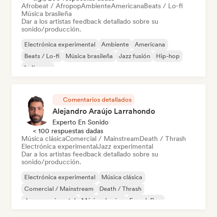
Afrobeat / Afropop
Ambiente
Americana
Beats / Lo-fi
Música brasileña
Dar a los artistas feedback detallado sobre su
sonido/producción.
Electrónica experimental
Ambiente
Americana
Beats / Lo-fi
Música brasileña
Jazz fusión
Hip-hop
Indie pop
Comentarios detallados
Alejandro Araújo Larrahondo
Experto En Sonido
< 100 respuestas dadas
Música clásica
Comercial / Mainstream
Death / Thrash
Electrónica experimental
Jazz experimental
Dar a los artistas feedback detallado sobre su
sonido/producción.
Electrónica experimental
Música clásica
Comercial / Mainstream
Death / Thrash
Jazz experimental
Música de cine
French Pop
Hardcore