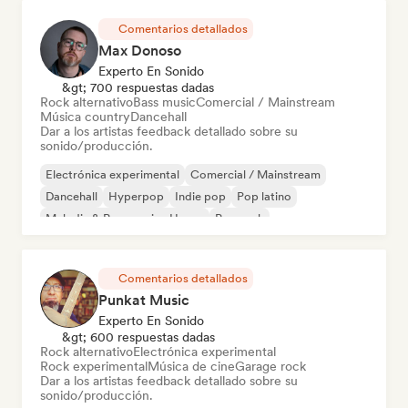
Comentarios detallados
Max Donoso
Experto En Sonido
&gt; 700 respuestas dadas
Rock alternativo
Bass music
Comercial / Mainstream
Música country
Dancehall
Dar a los artistas feedback detallado sobre su
sonido/producción.
Electrónica experimental
Comercial / Mainstream
Dancehall
Hyperpop
Indie pop
Pop latino
Melodic & Progressive House
Pop rock
Comentarios detallados
Punkat Music
Experto En Sonido
&gt; 600 respuestas dadas
Rock alternativo
Electrónica experimental
Rock experimental
Música de cine
Garage rock
Dar a los artistas feedback detallado sobre su
sonido/producción.