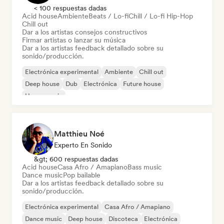
< 100 respuestas dadas
Acid house
Ambiente
Beats / Lo-fi
Chill / Lo-fi Hip-Hop
Chill out
Dar a los artistas consejos constructivos
Firmar artistas o lanzar su música
Dar a los artistas feedback detallado sobre su
sonido/producción.
Electrónica experimental
Ambiente
Chill out
Deep house
Dub
Electrónica
Future house
House music
Matthieu Noé
Experto En Sonido
&gt; 600 respuestas dadas
Acid house
Casa Afro / Amapiano
Bass music
Dance music
Pop bailable
Dar a los artistas feedback detallado sobre su
sonido/producción.
Electrónica experimental
Casa Afro / Amapiano
Dance music
Deep house
Discoteca
Electrónica