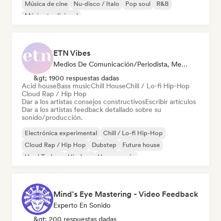
Música de cine
Nu-disco / Italo
Pop soul
R&B
Música tradicional
ETN Vibes
Medios De Comunicación/Periodista, Mentor, Experto En Sonido
&gt; 1900 respuestas dadas
Acid house
Bass music
Chill House
Chill / Lo-fi Hip-Hop
Cloud Rap / Hip Hop
Dar a los artistas consejos constructivos
Escribir artículos
Dar a los artistas feedback detallado sobre su
sonido/producción.
Electrónica experimental
Chill / Lo-fi Hip-Hop
Cloud Rap / Hip Hop
Dubstep
Future house
Hard Techno
Hip-hop
House music
Mind's Eye Mastering - Video Feedback
Experto En Sonido
&gt; 200 respuestas dadas