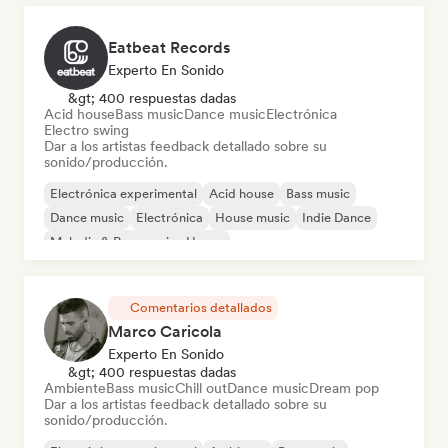
Eatbeat Records
Experto En Sonido
&gt; 400 respuestas dadas
Acid house
Bass music
Dance music
Electrónica
Electro swing
Dar a los artistas feedback detallado sobre su
sonido/producción.
Electrónica experimental
Acid house
Bass music
Dance music
Electrónica
House music
Indie Dance
Melodic & Progressive House
Comentarios detallados
Marco Caricola
Experto En Sonido
&gt; 400 respuestas dadas
Ambiente
Bass music
Chill out
Dance music
Dream pop
Dar a los artistas feedback detallado sobre su
sonido/producción.