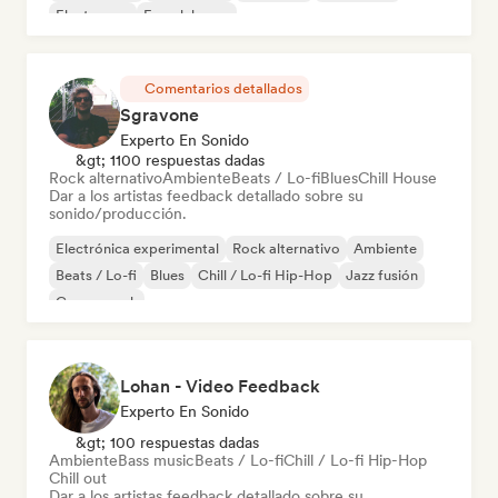
Electropop
French house
Comentarios detallados
Sgravone
Experto En Sonido
&gt; 1100 respuestas dadas
Rock alternativo
Ambiente
Beats / Lo-fi
Blues
Chill House
Dar a los artistas feedback detallado sobre su
sonido/producción.
Electrónica experimental
Rock alternativo
Ambiente
Beats / Lo-fi
Blues
Chill / Lo-fi Hip-Hop
Jazz fusión
Garage rock
Lohan - Video Feedback
Experto En Sonido
&gt; 100 respuestas dadas
Ambiente
Bass music
Beats / Lo-fi
Chill / Lo-fi Hip-Hop
Chill out
Dar a los artistas feedback detallado sobre su