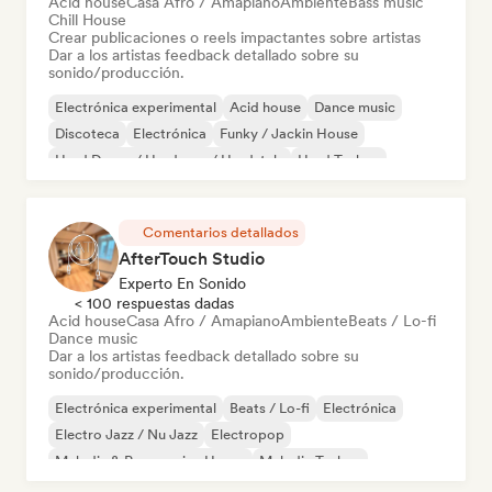
Acid house
Casa Afro / Amapiano
Ambiente
Bass music
Chill House
Crear publicaciones o reels impactantes sobre artistas
Dar a los artistas feedback detallado sobre su
sonido/producción.
Electrónica experimental
Acid house
Dance music
Discoteca
Electrónica
Funky / Jackin House
Hard Dance / Hardcore / Hardstyle
Hard Techno
Comentarios detallados
AfterTouch Studio
Experto En Sonido
< 100 respuestas dadas
Acid house
Casa Afro / Amapiano
Ambiente
Beats / Lo-fi
Dance music
Dar a los artistas feedback detallado sobre su
sonido/producción.
Electrónica experimental
Beats / Lo-fi
Electrónica
Electro Jazz / Nu Jazz
Electropop
Melodic & Progressive House
Melodic Techno
Nu-disco / Italo