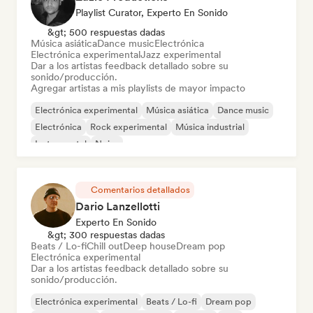
Playlist Curator, Experto En Sonido
&gt; 500 respuestas dadas
Música asiática
Dance music
Electrónica
Electrónica experimental
Jazz experimental
Dar a los artistas feedback detallado sobre su
sonido/producción.
Agregar artistas a mis playlists de mayor impacto
Electrónica experimental
Música asiática
Dance music
Electrónica
Rock experimental
Música industrial
Instrumental
Noise
Comentarios detallados
Dario Lanzellotti
Experto En Sonido
&gt; 300 respuestas dadas
Beats / Lo-fi
Chill out
Deep house
Dream pop
Electrónica experimental
Dar a los artistas feedback detallado sobre su
sonido/producción.
Electrónica experimental
Beats / Lo-fi
Dream pop