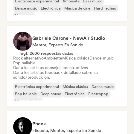
Electrónica experimental
Ambiente
Bass music
Dance music
Electrónica
Música de cine
Hard Techno
Hyperpop
Gabriele Carone - NewAir Studio
Mentor, Experto En Sonido
&gt; 2600 respuestas dadas
Rock alternativo
Ambiente
Música clásica
Dance music
Pop bailable
Dar a los artistas consejos constructivos
Dar a los artistas feedback detallado sobre su
sonido/producción.
Electrónica experimental
Música clásica
Dance music
Pop bailable
Deep house
Electrónica
Electropop
Música de cine
Pheek
Etiqueta, Mentor, Experto En Sonido