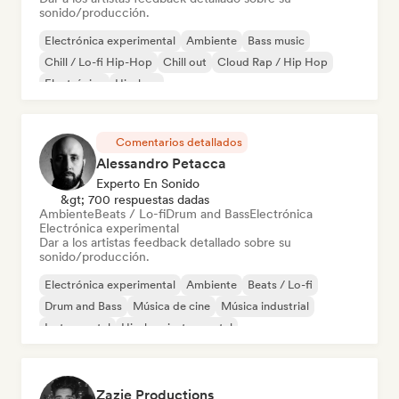
sonido/producción.
Electrónica experimental
Ambiente
Bass music
Chill / Lo-fi Hip-Hop
Chill out
Cloud Rap / Hip Hop
Electrónica
Hip-hop
Comentarios detallados
Alessandro Petacca
Experto En Sonido
&gt; 700 respuestas dadas
Ambiente
Beats / Lo-fi
Drum and Bass
Electrónica
Electrónica experimental
Dar a los artistas feedback detallado sobre su
sonido/producción.
Electrónica experimental
Ambiente
Beats / Lo-fi
Drum and Bass
Música de cine
Música industrial
Instrumental
Hip-hop instrumental
Zazie Productions