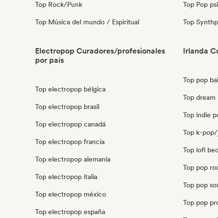
Top Rock/Punk
Top Pop ps
Top Música del mundo / Espiritual
Top Synth
Electropop Curadores/profesionales
Irlanda C
por país
Top pop bai
Top electropop bélgica
Top dream 
Top electropop brasil
Top indie p
Top electropop canadá
Top k-pop/j
Top electropop francia
Top lofi be
Top electropop alemania
Top pop roc
Top electropop italia
Top pop sou
Top electropop méxico
Top pop pro
Top electropop españa