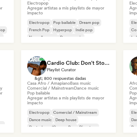
Electropop
Ele
or
Agregar artistas a mis playlists de mayor
Agre
impacto
imp
Electropop
Pop bailable
Dream pop
El
Pop
French Pop
Hyperpop
Indie pop
Co
p
Nouvelle scene
Dance music
Ind
Pop
Cardio Club: Don't Stop! 💦
Playlist Curator
&gt; 800 respuestas dadas
Casa Afro / Amapiano
Bass music
Afr
ry
Comercial / Mainstream
Dance music
Com
or
Pop bailable
Pop 
Agregar artistas a mis playlists de mayor
Agre
impacto
imp
Electropop
Comercial / Mainstream
El
Dance music
Deep house
Da
no
Deutschpop/German Pop
Discoteca
Pop
French Pop
House music