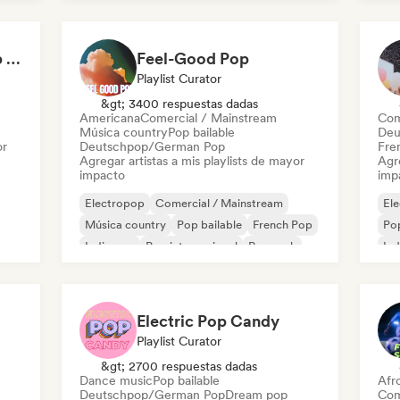
Pop internacional
K-
Not Your Average Pop 🛸 Art Pop, Alt-Pop & Indie Pop
Feel-Good Pop
Playlist Curator
&gt; 3400 respuestas dadas
Americana
Comercial / Mainstream
Com
Música country
Pop bailable
Deu
or
Deutschpop/German Pop
Fre
Agregar artistas a mis playlists de mayor
Agre
impacto
imp
Electropop
Comercial / Mainstream
El
Música country
Pop bailable
French Pop
Pop
Indie pop
Pop internacional
Pop rock
Ind
K-
Electric Pop Candy
Playlist Curator
&gt; 2700 respuestas dadas
Dance music
Pop bailable
Afr
Deutschpop/German Pop
Dream pop
Com