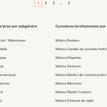
1
2
3
...
5
s/pros por subgénero
Curadores/profesionales por 
ial / Mainstream
Música Bookers
lable
Música Canales de youtube/twitc
 pop
Música Etiquetas
pop
Música Gestores
ernacional
Música Medios de comunicación/P
edroom
Música Mentores
ck
Música Playlist Curators
ul
Música Emisoras de radio