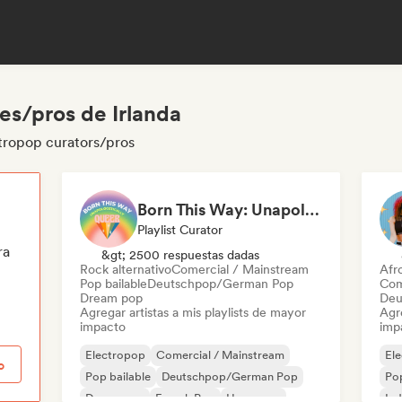
es/pros de Irlanda
ctropop curators/pros
Born This Way: Unapologetically Queer
Playlist Curator
ra
&gt; 2500 respuestas dadas
Rock alternativo
Comercial / Mainstream
Afr
Pop bailable
Deutschpop/German Pop
Com
Dream pop
Deu
Agregar artistas a mis playlists de mayor
Agre
impacto
imp
Electropop
Comercial / Mainstream
El
o
Pop bailable
Deutschpop/German Pop
Pop
Dream pop
French Pop
Hyperpop
Ind