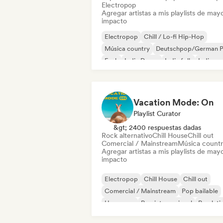
Electropop
Agregar artistas a mis playlists de may
impacto
Electropop
Chill / Lo-fi Hip-Hop
Música country
Deutschpop/German 
Funk
Indie Dance
Indie folk
Indie po
Vacation Mode: On
Playlist Curator
&gt; 2400 respuestas dadas
Rock alternativo
Chill House
Chill out
Comercial / Mainstream
Música count
Agregar artistas a mis playlists de may
impacto
Electropop
Chill House
Chill out
Comercial / Mainstream
Pop bailable
Hyperpop
Pop internacional
Pop lati