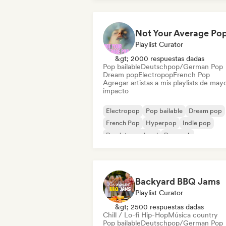
Playlist Curator
&gt; 2000 respuestas dadas
Pop bailable
Deutschpop/German Pop
Dream pop
Electropop
French Pop
Agregar artistas a mis playlists de may
impacto
Electropop
Pop bailable
Dream pop
French Pop
Hyperpop
Indie pop
Pop internacional
Pop rock
Backyard BBQ Jams
Playlist Curator
&gt; 2500 respuestas dadas
Chill / Lo-fi Hip-Hop
Música country
Pop bailable
Deutschpop/German Pop