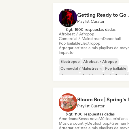
Getting 
Playlist Curator
&gt; 1900 respuestas dadas
Afrobeat / Afropop
Comercial / Mainstream
Dancehall
Pop bailable
Electropop
Agregar artistas a mis playlists de may
impacto
Electropop
Afrobeat / Afropop
Comercial / Mainstream
Pop bailable
Hyperpop
Pop internacional
Pop lati
Pop soul
Playlist Curator
&gt; 1100 respuestas dadas
Americana
Bossa nova
Música cristiana
Música country
Deutschpop/German 
Agregar artistas a mis playlists de may