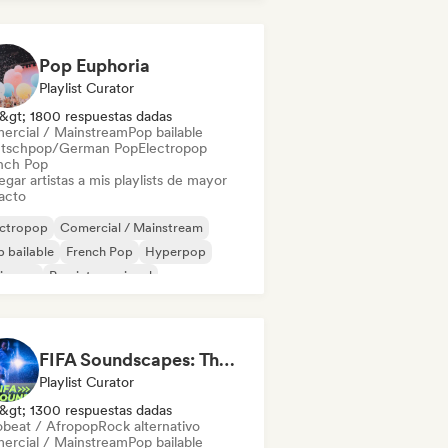
Pop/J-Pop
Pop Euphoria
Playlist Curator
&gt; 1800 respuestas dadas
ercial / Mainstream
Pop bailable
tschpop/German Pop
Electropop
nch Pop
gar artistas a mis playlists de mayor
acto
ectropop
Comercial / Mainstream
 bailable
French Pop
Hyperpop
ie pop
Pop internacional
Pop/J-Pop
FIFA Soundscapes: The Ultimate Soundtrack ⚽️ Festival Indie, Electropop & Dance Anthems
Playlist Curator
&gt; 1300 respuestas dadas
obeat / Afropop
Rock alternativo
ercial / Mainstream
Pop bailable