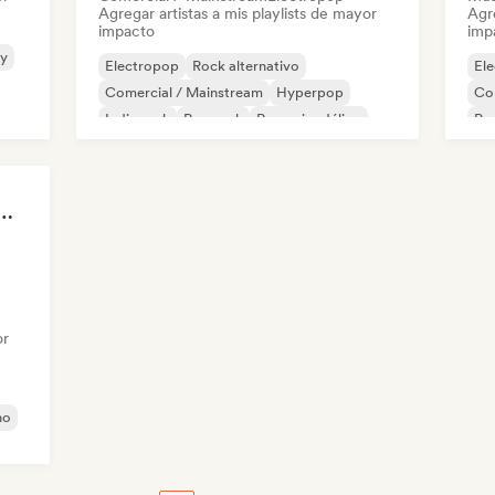
Agregar artistas a mis playlists de mayor
Agre
impacto
imp
ry
Electropop
Rock alternativo
El
Comercial / Mainstream
Hyperpop
Co
Indie rock
Pop rock
Pop psicodélico
Pop
R&B
Ind
 Girls! 🔥 Female Empowerment Pop & Girl-Power Anthems
or
no