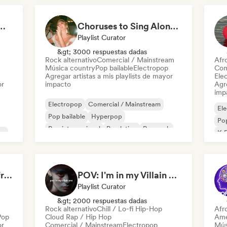
Ready to Go Out 🍒💋
Choruses to Sing Along To
Playlist Curator
&gt; 3000 respuestas dadas
Rock alternativo
Comercial / Mainstream
Afr
Música country
Pop bailable
Electropop
Com
Agregar artistas a mis playlists de mayor
Ele
or
impacto
Agre
imp
Electropop
Comercial / Mainstream
El
Pop bailable
Hyperpop
Pop
Pop internacional
Pop latino
Pop rock
no
K-
Synthpop
Bloom Box | Spring’s freshest tracks
POV: I'm in my Villain Era
Playlist Curator
&gt; 2000 respuestas dadas
Rock alternativo
Chill / Lo-fi Hip-Hop
Afr
Pop
Cloud Rap / Hip Hop
Ame
or
Comercial / Mainstream
Electropop
Mús