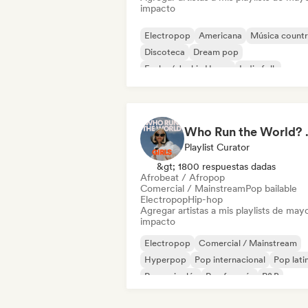
impacto
Electropop
Americana
Música count
Discoteca
Dream pop
Funky / Jackin House
Indie folk
Indie pop
Who Run the World?
Playlist Curator
&gt; 1800 respuestas dadas
Afrobeat / Afropop
Comercial / Mainstream
Pop bailable
Electropop
Hip-hop
Agregar artistas a mis playlists de may
impacto
Electropop
Comercial / Mainstream
Hyperpop
Pop internacional
Pop lati
Rap en inglés
Rap francés
R&B