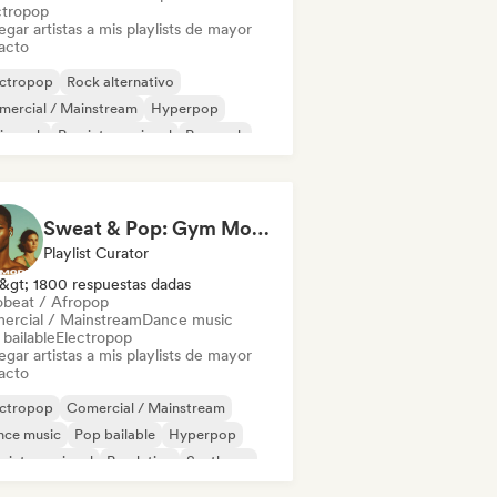
ctropop
gar artistas a mis playlists de mayor
acto
ectropop
Rock alternativo
mercial / Mainstream
Hyperpop
ie rock
Pop internacional
Pop rock
 psicodélico
Sweat & Pop: Gym Mode 💦
Playlist Curator
&gt; 1800 respuestas dadas
obeat / Afropop
ercial / Mainstream
Dance music
bailable
Electropop
gar artistas a mis playlists de mayor
acto
ectropop
Comercial / Mainstream
nce music
Pop bailable
Hyperpop
 internacional
Pop latino
Synthpop