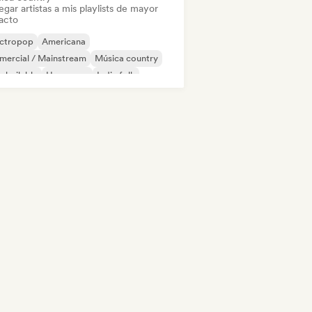
gar artistas a mis playlists de mayor
acto
ectropop
Americana
mercial / Mainstream
Música country
 bailable
Hyperpop
Indie folk
ie pop