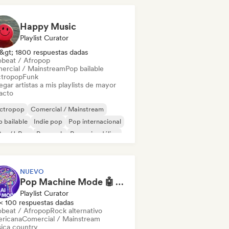
Happy Music
Playlist Curator
&gt; 1800 respuestas dadas
obeat / Afropop
ercial / Mainstream
Pop bailable
ctropop
Funk
gar artistas a mis playlists de mayor
acto
ectropop
Comercial / Mainstream
 bailable
Indie pop
Pop internacional
Pop/J-Pop
Pop rock
Pop psicodélico
NUEVO
Pop Machine Mode 🤖 AI Music, Indie Pop & Dream Pop
Playlist Curator
< 100 respuestas dadas
obeat / Afropop
Rock alternativo
ricana
Comercial / Mainstream
ica country