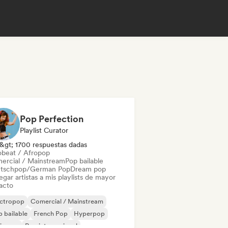
Pop Perfection
Playlist Curator
&gt; 1700 respuestas dadas
obeat / Afropop
ercial / Mainstream
Pop bailable
tschpop/German Pop
Dream pop
gar artistas a mis playlists de mayor
acto
ectropop
Comercial / Mainstream
 bailable
French Pop
Hyperpop
ie pop
Pop internacional