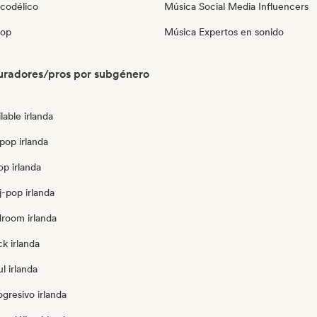
icodélico
Música Social Media Influencers
pop
Música Expertos en sonido
uradores/pros por subgénero
lable irlanda
pop irlanda
op irlanda
-pop irlanda
droom irlanda
k irlanda
l irlanda
gresivo irlanda