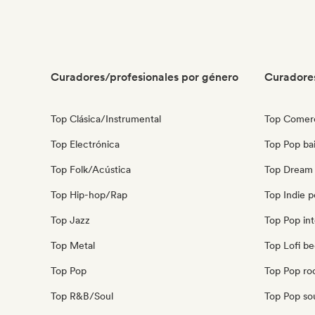
Curadores/profesionales por género
Curadore
Top Clásica/Instrumental
Top Comerc
Top Electrónica
Top Pop bai
Top Folk/Acústica
Top Dream
Top Hip-hop/Rap
Top Indie 
Top Jazz
Top Pop int
Top Metal
Top Lofi b
Top Pop
Top Pop ro
Top R&B/Soul
Top Pop so