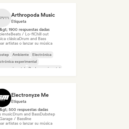
Arthropoda Music
Etiqueta
&gt; 1900 respuestas dadas
iente
Beats / Lo-fi
Chill out
ica clásica
Drum and Bass
ar artistas o lanzar su música
bstep
Ambiente
Electrónica
ctrónica experimental
z experimental
Rock experimental
ica de cine
Música industrial
Electronyze Me
Etiqueta
&gt; 500 respuestas dadas
s music
Drum and Bass
Dubstep
Garage / Bassline
ar artistas o lanzar su música