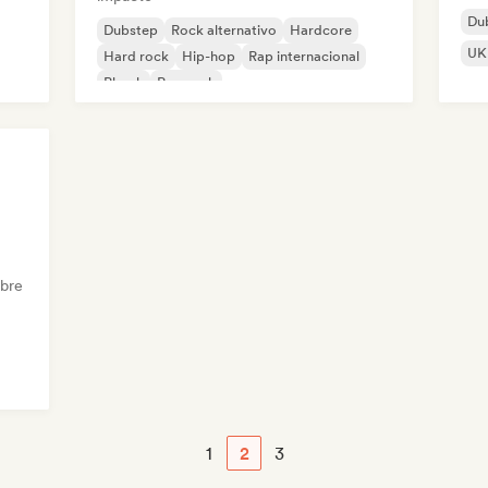
Du
Dubstep
Rock alternativo
Hardcore
UK 
Hard rock
Hip-hop
Rap internacional
Phonk
Pop rock
obre
1
2
3