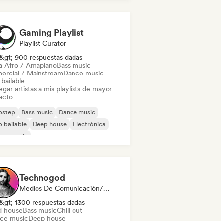
ica clásica
Gaming Playlist
Playlist Curator
&gt; 900 respuestas dadas
a Afro / Amapiano
Bass music
ercial / Mainstream
Dance music
bailable
gar artistas a mis playlists de mayor
acto
bstep
Bass music
Dance music
 bailable
Deep house
Electrónica
use music
odic & Progressive House
Technogod
Medios De Comunicación/Periodista
&gt; 1300 respuestas dadas
d house
Bass music
Chill out
ce music
Deep house