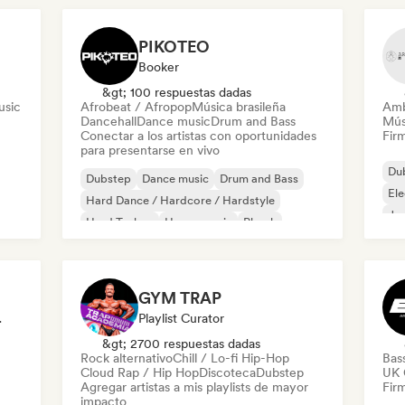
PIKOTEO
Booker
&gt; 100 respuestas dadas
usic
Afrobeat / Afropop
Música brasileña
Amb
Dancehall
Dance music
Drum and Bass
Mús
Conectar a los artistas con oportunidades
Firm
para presentarse en vivo
Du
Dubstep
Dance music
Drum and Bass
Ele
Hard Dance / Hardcore / Hardstyle
Jaz
Hard Techno
House music
Phonk
Mús
Tech House
GYM TRAP
 De Radio
Playlist Curator
&gt; 2700 respuestas dadas
Rock alternativo
Chill / Lo-fi Hip-Hop
Bas
Cloud Rap / Hip Hop
Discoteca
Dubstep
UK 
Agregar artistas a mis playlists de mayor
Firm
impacto