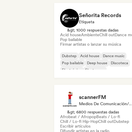
Señorita Records
Etiqueta
&gt; 1000 respuestas dadas
Acid house
Ambiente
Chill out
Dance m
Pop bailable
Firmar artistas o lanzar su música
Dubstep
Acid house
Dance music
Pop bailable
Deep house
Discoteca
Electrónica
Electropop
scannerFM
Medios De Comunicación/Periodista, Emisoras
&gt; 6800 respuestas dadas
Afrobeat / Afropop
Beats / Lo-fi
Chill / Lo-fi Hip-Hop
Chill out
Dubstep
Escribir artículos
Difundir artistas en la radio