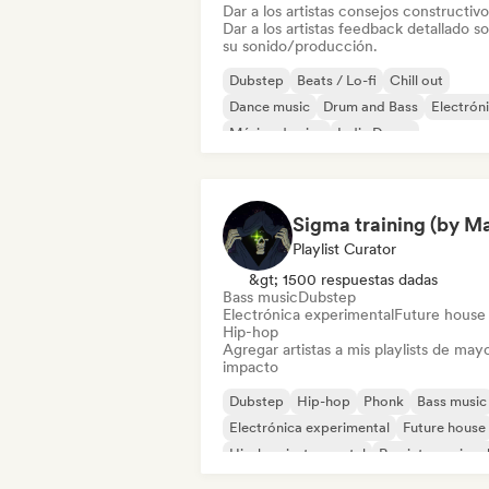
Dar a los artistas consejos constructivo
Dar a los artistas feedback detallado s
su sonido/producción.
Dubstep
Beats / Lo-fi
Chill out
Dance music
Drum and Bass
Electrón
Música de cine
Indie Dance
Playlist Curator
&gt; 1500 respuestas dadas
Bass music
Dubstep
Electrónica experimental
Future house
Hip-hop
Agregar artistas a mis playlists de may
impacto
Dubstep
Hip-hop
Phonk
Bass music
Electrónica experimental
Future house
Hip-hop instrumental
Rap internaciona