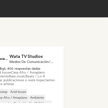
Wata TV Studios
Medios De Comunicación/Periodista
&gt; 400 respuestas dadas
d house
Casa Afro / Amapiano
iente
Bass music
Beats / Lo-fi
ar publicaciones o reels impactantes
e artistas
bstep
Acid house
sa Afro / Amapiano
Ambiente
s music
Beats / Lo-fi
Chill House