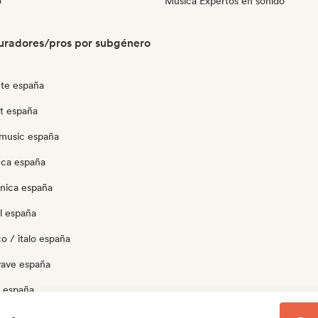
o
Música Expertos en sonido
uradores/pros por subgénero
te españa
ut españa
music españa
eca españa
ónica españa
l españa
o / italo españa
ave españa
 españa
p españa