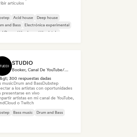
ibir artículos
bstep
Acid house
Deep house
um and Bass
Electrónica experimental
d Dance / Hardcore / Hardstyle
nimal
Techno
STUDIO
Booker, Canal De YouTube/Twitch
&gt; 300 respuestas dadas
s music
Drum and Bass
Dubstep
ectar a los artistas con oportunidades
a presentarse en vivo
partir artistas en mi canal de YouTube,
ndCloud o Twitch
bstep
Bass music
Drum and Bass