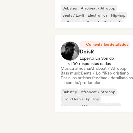
Dubstep
Afrobeat / Afropop
Beats / Lo-fi
Electrónica
Hip-hop
Indie pop
Indie rock
Post punk
Comentarios detallados
DoisR
Experto En Sonido
< 100 respuestas dadas
Música africana
Afrobeat / Afropop
Bass music
Beats / Lo-fi
Rap cristiano
Dar a los artistas feedback detallado s
su sonido/producción.
Dubstep
Afrobeat / Afropop
Cloud Rap / Hip Hop
Comercial / Mainstream
Grime
Hardcore
Hyperpop
Instrumental