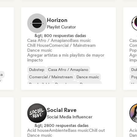
Electropop
Mús
Horizon
Playlist Curator
&gt; 800 respuestas dadas
Casa Afro / Amapiano
Bass music
Cas
Chill House
Comercial / Mainstream
Com
Dance music
Pop 
Agregar artistas a mis playlists de mayor
Agre
impacto
imp
Dubstep
Casa Afro / Amapiano
Du
ca
Comercial / Mainstream
Dance music
Pop
l
Pop bailable
Deep house
Dream pop
Ho
Drum and Bass
Mel
Social Rave
Social Media Influencer
&gt; 2800 respuestas dadas
Acid house
Ambiente
Bass music
Chill out
Aci
Dance music
Dan