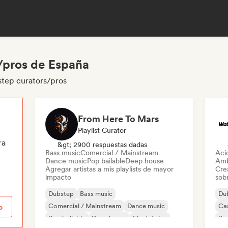
/pros de España
step curators/pros
From Here To Mars
Playlist Curator
ra
&gt; 2900 respuestas dadas
Bass music
Comercial / Mainstream
Aci
Dance music
Pop bailable
Deep house
Amb
Agregar artistas a mis playlists de mayor
Cre
impacto
sobr
Dubstep
Bass music
Du
Comercial / Mainstream
Dance music
Ca
o
Pop bailable
Deep house
Electrónica
Bas