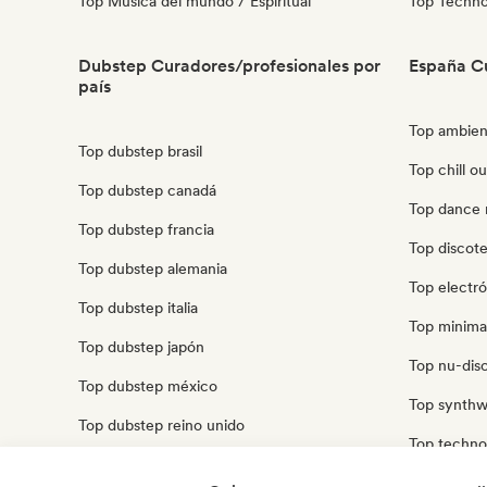
Top Música del mundo / Espiritual
Top Techn
Dubstep Curadores/profesionales por
España C
país
Top ambien
Top dubstep brasil
Top chill o
Top dubstep canadá
Top dance 
Top dubstep francia
Top discot
Top dubstep alemania
Top electr
Top dubstep italia
Top minima
Top dubstep japón
Top nu-disc
Top dubstep méxico
Top synthw
Top dubstep reino unido
Top techno
Top dubstep estados unidos
Top trip ho