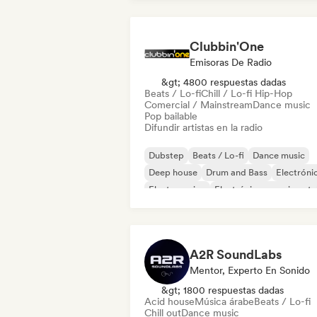
Clubbin'One
Emisoras De Radio
&gt; 4800 respuestas dadas
Beats / Lo-fi
Chill / Lo-fi Hip-Hop
Comercial / Mainstream
Dance music
Pop bailable
Difundir artistas en la radio
Dubstep
Beats / Lo-fi
Dance music
Deep house
Drum and Bass
Electróni
Electro swing
Electrónica experimenta
A2R SoundLabs
Mentor, Experto En Sonido
&gt; 1800 respuestas dadas
Acid house
Música árabe
Beats / Lo-fi
Chill out
Dance music