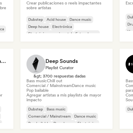
s
Crear publicaciones o reels impactantes
Escr
obre
sobre artistas
Du
Dubstep
Acid house
Dance music
Dr
Deep house
Electrónica
ica
Har
Electrónica experimental
Future house
Mi
House music
Sigma training (by Mastery Gallery)
Deep Sounds
Playlist Curator
&gt; 3700 respuestas dadas
Bass music
Chill out
Bas
Comercial / Mainstream
Dance music
Con
Pop bailable
par
or
Agregar artistas a mis playlists de mayor
Com
impacto
Sou
Dubstep
Bass music
Du
Comercial / Mainstream
Dance music
l
Pop bailable
Deep house
Electrónica
Electropop