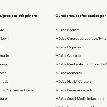
s/pros por subgénero
Curadores/profesionales por 
nte
Música Bookers
 Lo-fi
Música Canales de youtube/twitc
ut
Música Etiquetas
 music
Música Gestores
house
Música Medios de comunicación/P
nica
Música Mentores
music
Música Playlist Curators
c & Progressive House
Música Emisoras de radio
House
Música Social Media Influencers