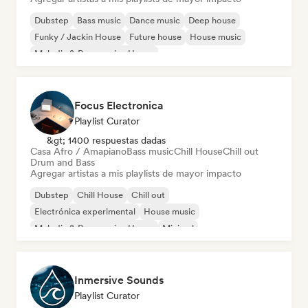
Dubstep
Bass music
Dance music
Deep house
Funky / Jackin House
Future house
House music
Melodic & Progressive House
Focus Electronica
Playlist Curator
&gt; 1400 respuestas dadas
Casa Afro / Amapiano
Bass music
Chill House
Chill out
Drum and Bass
Agregar artistas a mis playlists de mayor impacto
Dubstep
Chill House
Chill out
Electrónica experimental
House music
Melodic & Progressive House
Minimal
Organic House / Downtempo
Inmersive Sounds
Playlist Curator