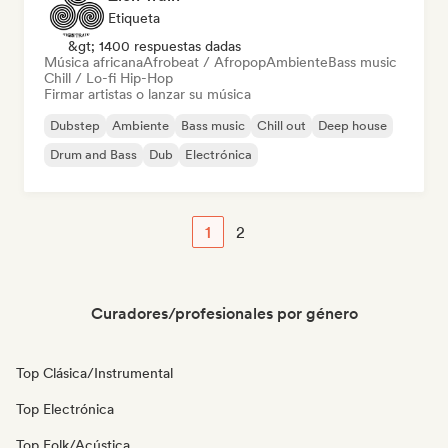
Etiqueta
&gt; 1400 respuestas dadas
Música africana
Afrobeat / Afropop
Ambiente
Bass music
Chill / Lo-fi Hip-Hop
Firmar artistas o lanzar su música
Dubstep
Ambiente
Bass music
Chill out
Deep house
Drum and Bass
Dub
Electrónica
1
2
Curadores/profesionales por género
Top Clásica/Instrumental
Top Electrónica
Top Folk/Acústica