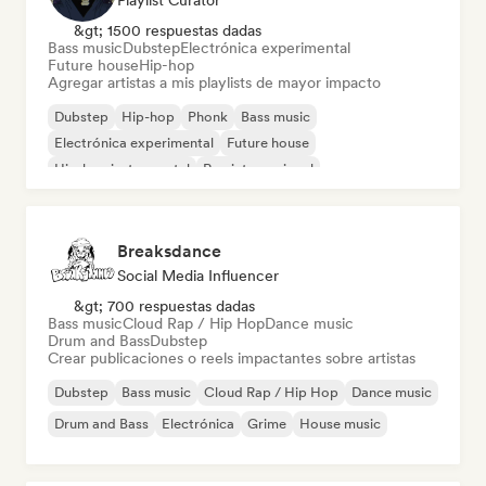
Playlist Curator
&gt; 1500 respuestas dadas
Bass music
Dubstep
Electrónica experimental
Future house
Hip-hop
Agregar artistas a mis playlists de mayor impacto
Dubstep
Hip-hop
Phonk
Bass music
Electrónica experimental
Future house
Hip-hop instrumental
Rap internacional
Breaksdance
Social Media Influencer
&gt; 700 respuestas dadas
Bass music
Cloud Rap / Hip Hop
Dance music
Drum and Bass
Dubstep
Crear publicaciones o reels impactantes sobre artistas
Dubstep
Bass music
Cloud Rap / Hip Hop
Dance music
Drum and Bass
Electrónica
Grime
House music