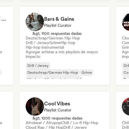
Nederhop/Dutch Hip-Hop
Rap en inglés
Ne
Rap
It's a Trap! 💥 Drill, UK Drill & Hard-Hitting Trap
Bars & Gains
Playlist Curator
&gt; 1100 respuestas dadas
Deutschrap/German Hip-Hop
Clo
Drill / Jersey
Grime
Hip-hop
Com
Hip-hop instrumental
Gri
or
Agregar artistas a mis playlists de mayor
Agre
impacto
imp
Drill / Jersey
Dri
Deutschrap/German Hip-Hop
Grime
Co
Hip-hop
Hip-hop instrumental
Rap
és
Rap internacional
Rap
Nederhop/Dutch Hip-Hop
Rap en inglés
Cool Vibes
Playlist Curator
&gt; 1200 respuestas dadas
me
Afrobeat / Afropop
Chill / Lo-fi Hip-Hop
Chil
Cloud Rap / Hip Hop
Drill / Jersey
Dril