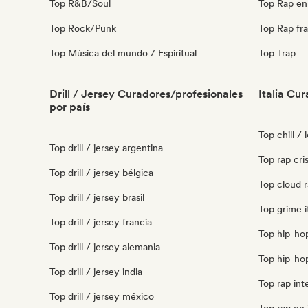
Top R&B/Soul
Top Rap en 
Top Rock/Punk
Top Rap fr
Top Música del mundo / Espiritual
Top Trap
Drill / Jersey Curadores/profesionales
Italia Cu
por país
Top chill / l
Top drill / jersey argentina
Top rap cris
Top drill / jersey bélgica
Top cloud ra
Top drill / jersey brasil
Top grime it
Top drill / jersey francia
Top hip-hop 
Top drill / jersey alemania
Top hip-hop
Top drill / jersey india
Top rap inte
Top drill / jersey méxico