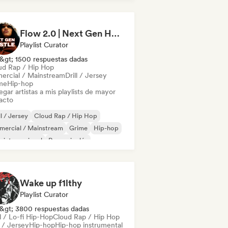
derhop/Dutch Hip-Hop
Rap en inglés
 francés
Flow 2.0 | Next Gen Hustle
Playlist Curator
&gt; 1500 respuestas dadas
ud Rap / Hip Hop
ercial / Mainstream
Drill / Jersey
me
Hip-hop
gar artistas a mis playlists de mayor
acto
ll / Jersey
Cloud Rap / Hip Hop
mercial / Mainstream
Grime
Hip-hop
 internacional
Rap en inglés
 francés
Wake up f1lthy
Playlist Curator
&gt; 3800 respuestas dadas
l / Lo-fi Hip-Hop
Cloud Rap / Hip Hop
l / Jersey
Hip-hop
Hip-hop instrumental