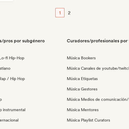
on
1
2
s/pros por subgénero
Curadores/profesionales por 
 Lo-fi Hip-Hop
Música Bookers
stiano
Música Canales de youtube/twitc
Rap / Hip Hop
Música Etiquetas
Música Gestores
p
Música Medios de comunicación/P
p instrumental
Música Mentores
ernacional
Música Playlist Curators