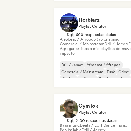
Herbiarz
Playlist Curator
&gt; 600 respuestas dadas
Afrobeat / Afropop
Rap cristiano
Comercial / Mainstream
Drill / Jersey
F
Agregar artistas a mis playlists de may
impacto
Drill / Jersey
Afrobeat / Afropop
Comercial / Mainstream
Funk
Grime
Hip-hop
Indie pop
Pop internacional
GymTok
Playlist Curator
&gt; 2100 respuestas dadas
Bass music
Beats / Lo-fi
Dance music
Pop bailable
Drill / Jersey