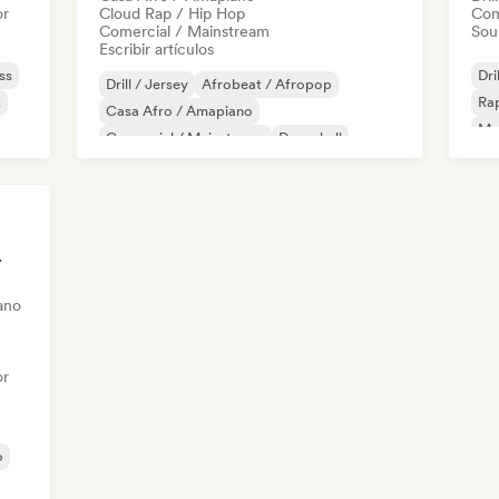
or
Cloud Rap / Hip Hop
Com
Comercial / Mainstream
Sou
Escribir artículos
ss
Dri
Drill / Jersey
Afrobeat / Afropop
k
Rap
Casa Afro / Amapiano
Met
Comercial / Mainstream
Dancehall
Rap
Grime
Hip-hop
Rap en inglés
t Curator
ano
or
o