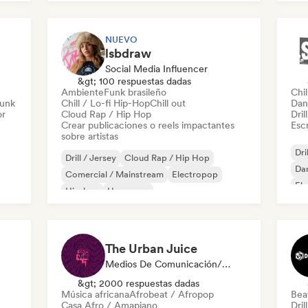
Grime
Hip-hop
NUEVO
lsbdraw
Social Media Influencer
&gt; 100 respuestas dadas
Ambiente
Funk brasileño
Chil
unk
Chill / Lo-fi Hip-Hop
Chill out
Dan
or
Cloud Rap / Hip Hop
Dril
Crear publicaciones o reels impactantes
Escr
sobre artistas
Dri
Drill / Jersey
Cloud Rap / Hip Hop
Dan
Comercial / Mainstream
Electropop
Ele
Hip-hop
Hyperpop
Rap
Hip-hop instrumental
Pop rock
The Urban Juice
Medios De Comunicación/Periodista
&gt; 2000 respuestas dadas
Música africana
Afrobeat / Afropop
Beat
Casa Afro / Amapiano
Dril