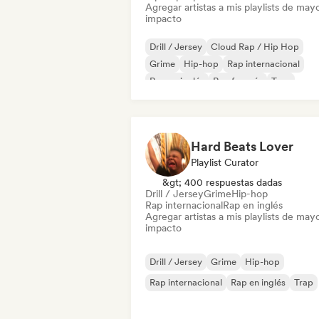
Agregar artistas a mis playlists de may
impacto
Drill / Jersey
Cloud Rap / Hip Hop
Grime
Hip-hop
Rap internacional
Rap en inglés
Rap francés
Trap
Hard Beats Lover
Playlist Curator
&gt; 400 respuestas dadas
Drill / Jersey
Grime
Hip-hop
Rap internacional
Rap en inglés
Agregar artistas a mis playlists de may
impacto
Drill / Jersey
Grime
Hip-hop
Rap internacional
Rap en inglés
Trap