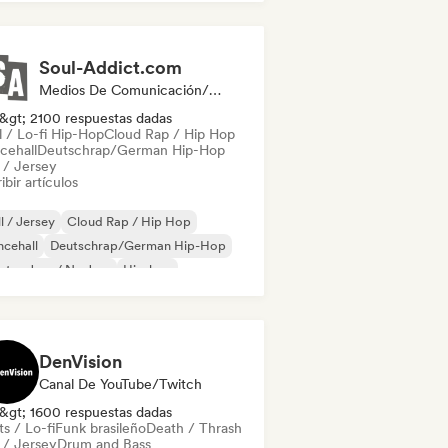
Soul-Addict.com
Medios De Comunicación/Periodista
&gt; 2100 respuestas dadas
l / Lo-fi Hip-Hop
Cloud Rap / Hip Hop
cehall
Deutschrap/German Hip-Hop
l / Jersey
ibir artículos
ll / Jersey
Cloud Rap / Hip Hop
cehall
Deutschrap/German Hip-Hop
ctro Jazz / Nu Jazz
Hip-hop
 internacional
Pop latino
DenVision
Canal De YouTube/Twitch
&gt; 1600 respuestas dadas
s / Lo-fi
Funk brasileño
Death / Thrash
l / Jersey
Drum and Bass