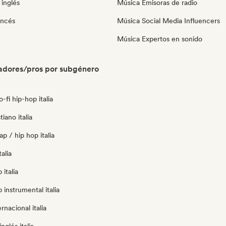
inglés
Música Emisoras de radio
ancés
Música Social Media Influencers
Música Expertos en sonido
radores/pros por subgénero
o-fi hip-hop italia
tiano italia
p / hip hop italia
alia
italia
 instrumental italia
rnacional italia