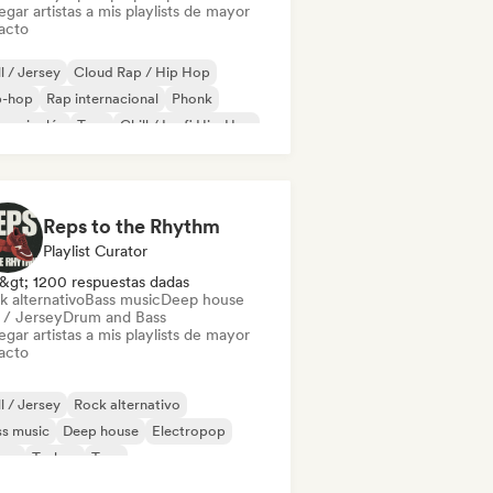
gar artistas a mis playlists de mayor
acto
ll / Jersey
Cloud Rap / Hip Hop
p-hop
Rap internacional
Phonk
 en inglés
Trap
Chill / Lo-fi Hip-Hop
Reps to the Rhythm
Playlist Curator
&gt; 1200 respuestas dadas
k alternativo
Bass music
Deep house
l / Jersey
Drum and Bass
gar artistas a mis playlists de mayor
acto
ll / Jersey
Rock alternativo
s music
Deep house
Electropop
ime
Techno
Trap