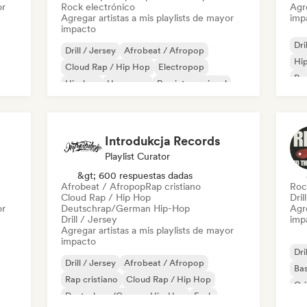
or
Rock electrónico
Agre
Agregar artistas a mis playlists de mayor
imp
impacto
Dri
Drill / Jersey
Afrobeat / Afropop
Hi
Cloud Rap / Hip Hop
Electropop
Rap
Hip-hop
Hyperpop
Rap internacional
Phonk
Introdukcja Records
Playlist Curator
&gt; 600 respuestas dadas
Afrobeat / Afropop
Rap cristiano
Roc
Cloud Rap / Hip Hop
Dril
or
Deutschrap/German Hip-Hop
Agre
Drill / Jersey
imp
Agregar artistas a mis playlists de mayor
impacto
Dri
Drill / Jersey
Afrobeat / Afropop
Bas
Rap cristiano
Cloud Rap / Hip Hop
Gr
Deutschrap/German Hip-Hop
Funk