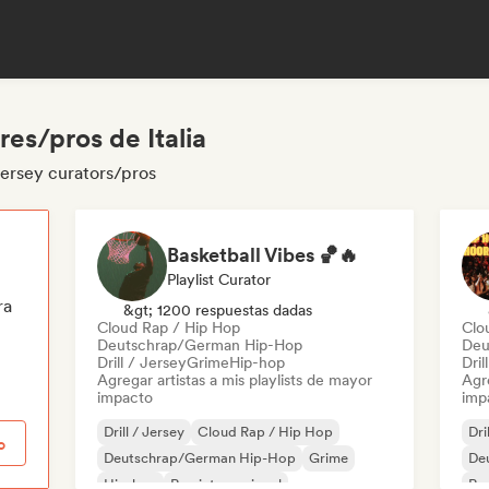
res/pros de Italia
 jersey curators/pros
Basketball Vibes 🏀🔥
Playlist Curator
ra
&gt; 1200 respuestas dadas
Cloud Rap / Hip Hop
Clo
Deutschrap/German Hip-Hop
Deu
Drill / Jersey
Grime
Hip-hop
Dril
Agregar artistas a mis playlists de mayor
Agre
impacto
imp
Drill / Jersey
Cloud Rap / Hip Hop
Dri
o
Deutschrap/German Hip-Hop
Grime
De
Hip-hop
Rap internacional
Rap