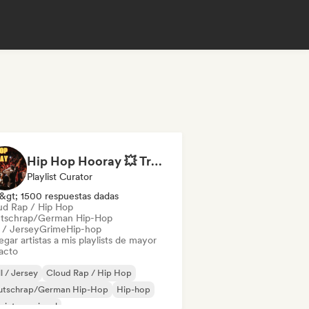
Hip Hop Hooray 💥 Trap, Hype & Party Rap Bangers
Playlist Curator
&gt; 1500 respuestas dadas
ud Rap / Hip Hop
tschrap/German Hip-Hop
l / Jersey
Grime
Hip-hop
gar artistas a mis playlists de mayor
acto
ll / Jersey
Cloud Rap / Hip Hop
utschrap/German Hip-Hop
Hip-hop
 internacional