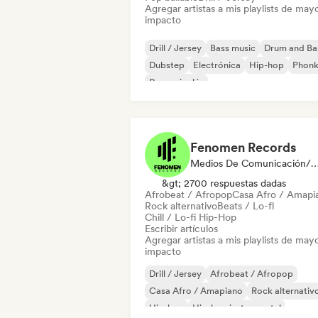
Agregar artistas a mis playlists de may
impacto
Drill / Jersey
Bass music
Drum and Ba
Dubstep
Electrónica
Hip-hop
Phon
Rap en inglés
Fenomen Records
Medios De Comunicación/Periodista, Playlis
&gt; 2700 respuestas dadas
Afrobeat / Afropop
Casa Afro / Amapi
Rock alternativo
Beats / Lo-fi
Chill / Lo-fi Hip-Hop
Escribir artículos
Agregar artistas a mis playlists de may
impacto
Drill / Jersey
Afrobeat / Afropop
Casa Afro / Amapiano
Rock alternativ
Hip-hop
Hip-hop instrumental