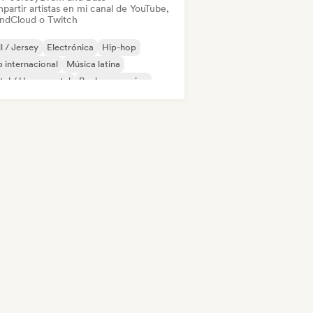
partir artistas en mi canal de YouTube,
ndCloud o Twitch
ll / Jersey
Electrónica
Hip-hop
 internacional
Música latina
al / Heavy metal
Rock progresivo
 en inglés