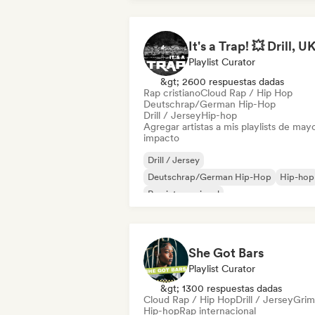
Playlist Curator
&gt; 2600 respuestas dadas
Rap cristiano
Cloud Rap / Hip Hop
Deutschrap/German Hip-Hop
Drill / Jersey
Hip-hop
Agregar artistas a mis playlists de may
impacto
Drill / Jersey
Deutschrap/German Hip-Hop
Hip-hop
Rap internacional
Nederhop/Dutch Hip-Hop
Rap en ingl
Rap francés
Rap/Trap Italiano
She Got Bars
Playlist Curator
&gt; 1300 respuestas dadas
Cloud Rap / Hip Hop
Drill / Jersey
Gri
Hip-hop
Rap internacional