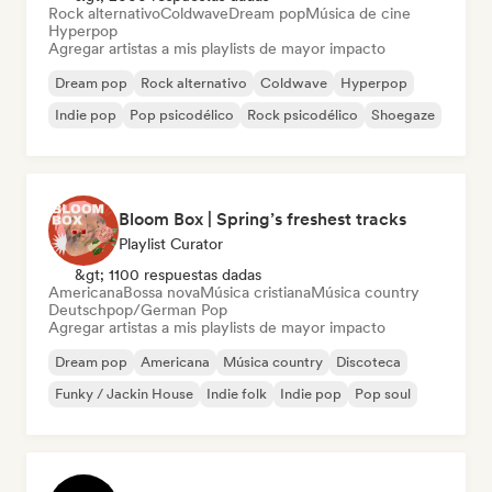
Rock alternativo
Coldwave
Dream pop
Música de cine
Hyperpop
Agregar artistas a mis playlists de mayor impacto
Dream pop
Rock alternativo
Coldwave
Hyperpop
Indie pop
Pop psicodélico
Rock psicodélico
Shoegaze
Bloom Box | Spring’s freshest tracks
Playlist Curator
&gt; 1100 respuestas dadas
Americana
Bossa nova
Música cristiana
Música country
Deutschpop/German Pop
Agregar artistas a mis playlists de mayor impacto
Dream pop
Americana
Música country
Discoteca
Funky / Jackin House
Indie folk
Indie pop
Pop soul