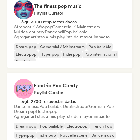
The finest pop music
Playlist Curator
&gt; 3000 respuestas dadas
Afrobeat / Afropop
Comercial / Mainstream
Música country
Dancehall
Pop bailable
Agregar artistas a mis playlists de mayor impacto
Dream pop
Comercial / Mainstream
Pop bailable
Electropop
Hyperpop
Indie pop
Pop internacional
Pop latino
Electric Pop Candy
Playlist Curator
&gt; 2700 respuestas dadas
Dance music
Pop bailable
Deutschpop/German Pop
Dream pop
Electropop
Agregar artistas a mis playlists de mayor impacto
Dream pop
Pop bailable
Electropop
French Pop
Hyperpop
Indie pop
Nouvelle scene
Dance music