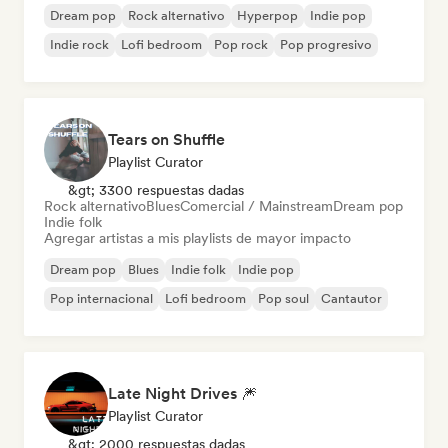
Dream pop
Rock alternativo
Hyperpop
Indie pop
Indie rock
Lofi bedroom
Pop rock
Pop progresivo
Tears on Shuffle
Playlist Curator
&gt; 3300 respuestas dadas
Rock alternativo
Blues
Comercial / Mainstream
Dream pop
Indie folk
Agregar artistas a mis playlists de mayor impacto
Dream pop
Blues
Indie folk
Indie pop
Pop internacional
Lofi bedroom
Pop soul
Cantautor
Late Night Drives 🎆
Playlist Curator
&gt; 2000 respuestas dadas