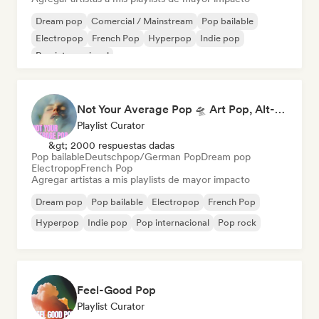
Dream pop
Comercial / Mainstream
Pop bailable
Electropop
French Pop
Hyperpop
Indie pop
Pop internacional
Not Your Average Pop 🛸 Art Pop, Alt-Pop & Indie Pop
Playlist Curator
&gt; 2000 respuestas dadas
Pop bailable
Deutschpop/German Pop
Dream pop
Electropop
French Pop
Agregar artistas a mis playlists de mayor impacto
Dream pop
Pop bailable
Electropop
French Pop
Hyperpop
Indie pop
Pop internacional
Pop rock
Feel-Good Pop
Playlist Curator