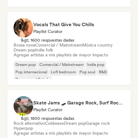
Vocals That Give You Chills
Playlist Curator
&gt; 1600 respuestas dadas
Bossa nova
Comercial / Mainstream
Música country
Dream pop
Indie folk
Agregar artistas a mis playlists de mayor impacto
Dream pop
Comercial / Mainstream
Indie pop
Pop internacional
Lofi bedroom
Pop soul
R&B
Pop suave / Balada
Skate Jams 🛹 Garage Rock, Surf Rock & Neo-Psych
Playlist Curator
&gt; 1800 respuestas dadas
Rock alternativo
Coldwave
Dream pop
Garage rock
Hyperpop
Agregar artistas a mis playlists de mayor impacto