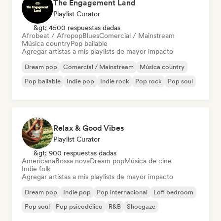
The Engagement Land
Playlist Curator
&gt; 4500 respuestas dadas
Afrobeat / Afropop
Blues
Comercial / Mainstream
Música country
Pop bailable
Agregar artistas a mis playlists de mayor impacto
Dream pop
Comercial / Mainstream
Música country
Pop bailable
Indie pop
Indie rock
Pop rock
Pop soul
Relax & Good Vibes
Playlist Curator
&gt; 900 respuestas dadas
Americana
Bossa nova
Dream pop
Música de cine
Indie folk
Agregar artistas a mis playlists de mayor impacto
Dream pop
Indie pop
Pop internacional
Lofi bedroom
Pop soul
Pop psicodélico
R&B
Shoegaze