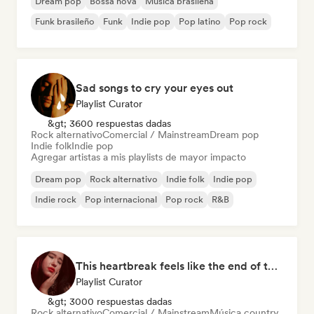
Dream pop
Bossa nova
Música brasileña
Funk brasileño
Funk
Indie pop
Pop latino
Pop rock
Sad songs to cry your eyes out
Playlist Curator
&gt; 3600 respuestas dadas
Rock alternativo
Comercial / Mainstream
Dream pop
Indie folk
Indie pop
Agregar artistas a mis playlists de mayor impacto
Dream pop
Rock alternativo
Indie folk
Indie pop
Indie rock
Pop internacional
Pop rock
R&B
This heartbreak feels like the end of the world
Playlist Curator
&gt; 3000 respuestas dadas
Rock alternativo
Comercial / Mainstream
Música country