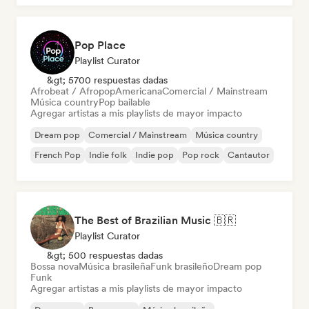
Pop Place
Playlist Curator
&gt; 5700 respuestas dadas
Afrobeat / Afropop
Americana
Comercial / Mainstream
Música country
Pop bailable
Agregar artistas a mis playlists de mayor impacto
Dream pop
Comercial / Mainstream
Música country
French Pop
Indie folk
Indie pop
Pop rock
Cantautor
The Best of Brazilian Music 🇧🇷
Playlist Curator
&gt; 500 respuestas dadas
Bossa nova
Música brasileña
Funk brasileño
Dream pop
Funk
Agregar artistas a mis playlists de mayor impacto