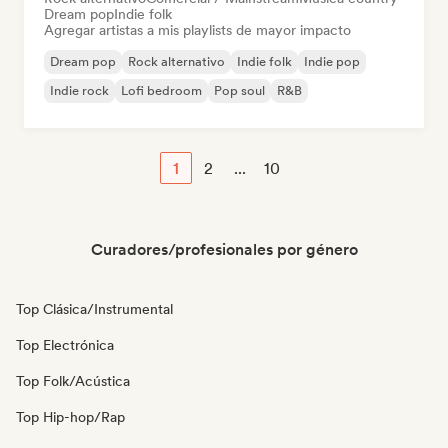
Dream pop
Indie folk
Agregar artistas a mis playlists de mayor impacto
Dream pop
Rock alternativo
Indie folk
Indie pop
Indie rock
Lofi bedroom
Pop soul
R&B
1
2
...
10
Curadores/profesionales por género
Top Clásica/Instrumental
Top Electrónica
Top Folk/Acústica
Top Hip-hop/Rap