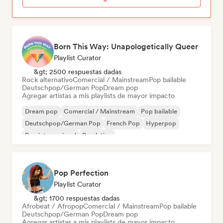
Born This Way: Unapologetically Queer
Playlist Curator
&gt; 2500 respuestas dadas
Rock alternativo
Comercial / Mainstream
Pop bailable
Deutschpop/German Pop
Dream pop
Agregar artistas a mis playlists de mayor impacto
Dream pop
Comercial / Mainstream
Pop bailable
Deutschpop/German Pop
French Pop
Hyperpop
Pop internacional
Pop latino
Pop Perfection
Playlist Curator
&gt; 1700 respuestas dadas
Afrobeat / Afropop
Comercial / Mainstream
Pop bailable
Deutschpop/German Pop
Dream pop
Agregar artistas a mis playlists de mayor impacto