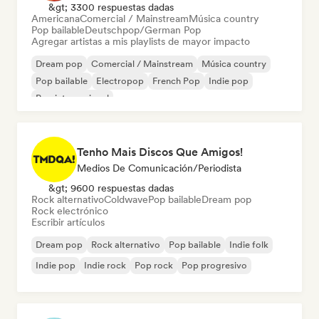
&gt; 3300 respuestas dadas
Americana
Comercial / Mainstream
Música country
Pop bailable
Deutschpop/German Pop
Agregar artistas a mis playlists de mayor impacto
Dream pop
Comercial / Mainstream
Música country
Pop bailable
Electropop
French Pop
Indie pop
Pop internacional
Tenho Mais Discos Que Amigos!
Medios De Comunicación/Periodista
&gt; 9600 respuestas dadas
Rock alternativo
Coldwave
Pop bailable
Dream pop
Rock electrónico
Escribir artículos
Dream pop
Rock alternativo
Pop bailable
Indie folk
Indie pop
Indie rock
Pop rock
Pop progresivo