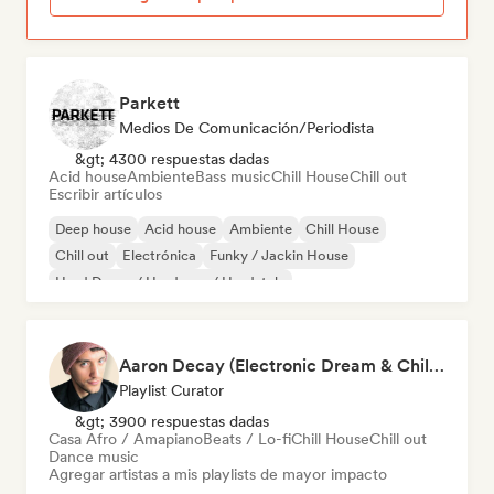
Parkett
Medios De Comunicación/Periodista
&gt; 4300 respuestas dadas
Acid house
Ambiente
Bass music
Chill House
Chill out
Escribir artículos
Deep house
Acid house
Ambiente
Chill House
Chill out
Electrónica
Funky / Jackin House
Hard Dance / Hardcore / Hardstyle
Aaron Decay (Electronic Dream & Chill Electronic Dream playlists)
Playlist Curator
&gt; 3900 respuestas dadas
Casa Afro / Amapiano
Beats / Lo-fi
Chill House
Chill out
Dance music
Agregar artistas a mis playlists de mayor impacto