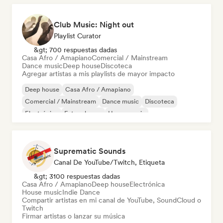
Club Music: Night out
Playlist Curator
&gt; 700 respuestas dadas
Casa Afro / Amapiano
Comercial / Mainstream
Dance music
Deep house
Discoteca
Agregar artistas a mis playlists de mayor impacto
Deep house
Casa Afro / Amapiano
Comercial / Mainstream
Dance music
Discoteca
Electrónica
Future house
House music
Suprematic Sounds
Canal De YouTube/Twitch, Etiqueta
&gt; 3100 respuestas dadas
Casa Afro / Amapiano
Deep house
Electrónica
House music
Indie Dance
Compartir artistas en mi canal de YouTube, SoundCloud o
Twitch
Firmar artistas o lanzar su música