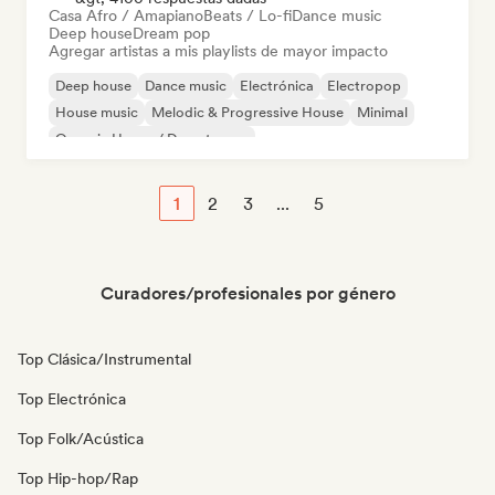
Casa Afro / Amapiano
Beats / Lo-fi
Dance music
Deep house
Dream pop
Agregar artistas a mis playlists de mayor impacto
Deep house
Dance music
Electrónica
Electropop
House music
Melodic & Progressive House
Minimal
Organic House / Downtempo
1
2
3
...
5
Curadores/profesionales por género
Top Clásica/Instrumental
Top Electrónica
Top Folk/Acústica
Top Hip-hop/Rap