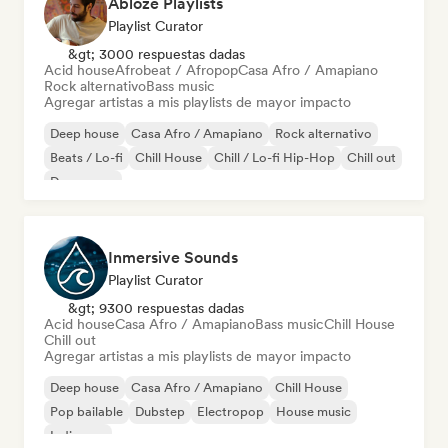
Ablozé Playlists
Playlist Curator
&gt; 3000 respuestas dadas
Acid house
Afrobeat / Afropop
Casa Afro / Amapiano
Rock alternativo
Bass music
Agregar artistas a mis playlists de mayor impacto
Deep house
Casa Afro / Amapiano
Rock alternativo
Beats / Lo-fi
Chill House
Chill / Lo-fi Hip-Hop
Chill out
Dream pop
Inmersive Sounds
Playlist Curator
&gt; 9300 respuestas dadas
Acid house
Casa Afro / Amapiano
Bass music
Chill House
Chill out
Agregar artistas a mis playlists de mayor impacto
Deep house
Casa Afro / Amapiano
Chill House
Pop bailable
Dubstep
Electropop
House music
Indie pop