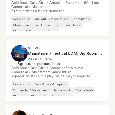
Acid house
Casa Afro / Amapiano
Beats / Lo-fi
Chill out
Comercial / Mainstream
Firmar artistas o lanzar su música
Deep house
Chill out
Dance music
Pop bailable
Música navideña
House music
Indie Dance
Melodic & Progressive House
NUEVO
Mainstage ⚡ Festival EDM, Big Room & House Anthems
Playlist Curator
&gt; 100 respuestas dadas
Acid house
Casa Afro / Amapiano
Bass music
Comercial / Mainstream
Dance music
Agregar artistas a mis playlists de mayor impacto
Deep house
Casa Afro / Amapiano
Comercial / Mainstream
Dance music
Pop bailable
Discoteca
Electrónica
Electro swing