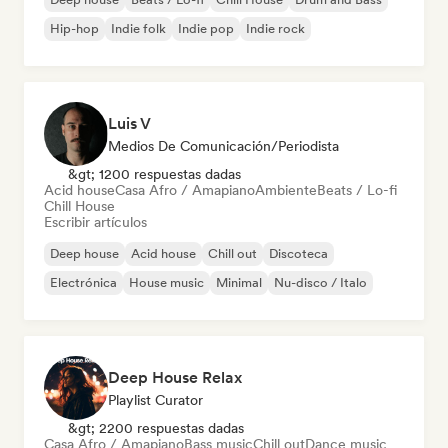
Hip-hop
Indie folk
Indie pop
Indie rock
Luis V
Medios De Comunicación/Periodista
&gt; 1200 respuestas dadas
Acid house
Casa Afro / Amapiano
Ambiente
Beats / Lo-fi
Chill House
Escribir artículos
Deep house
Acid house
Chill out
Discoteca
Electrónica
House music
Minimal
Nu-disco / Italo
Deep House Relax
Playlist Curator
&gt; 2200 respuestas dadas
Casa Afro / Amapiano
Bass music
Chill out
Dance music