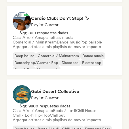
Cardio Club: Don't Stop! 💦
Playlist Curator
&gt; 800 respuestas dadas
Casa Afro / Amapiano
Bass music
Comercial / Mainstream
Dance music
Pop bailable
Agregar artistas a mis playlists de mayor impacto
Deep house
Comercial / Mainstream
Dance music
Deutschpop/German Pop
Discoteca
Electropop
French Pop
House music
Gobi Desert Collective
Playlist Curator
&gt; 9800 respuestas dadas
Casa Afro / Amapiano
Beats / Lo-fi
Chill House
Chill / Lo-fi Hip-Hop
Chill out
Agregar artistas a mis playlists de mayor impacto
Deep house
Beats / Lo-fi
Chill House
Drum and Bass