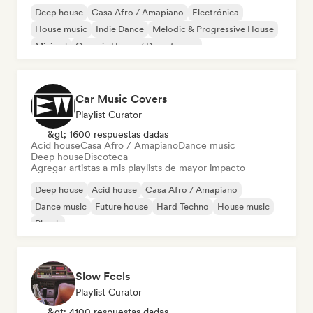
Deep house
Casa Afro / Amapiano
Electrónica
House music
Indie Dance
Melodic & Progressive House
Minimal
Organic House / Downtempo
Car Music Covers
Playlist Curator
&gt; 1600 respuestas dadas
Acid house
Casa Afro / Amapiano
Dance music
Deep house
Discoteca
Agregar artistas a mis playlists de mayor impacto
Deep house
Acid house
Casa Afro / Amapiano
Dance music
Future house
Hard Techno
House music
Phonk
Slow Feels
Playlist Curator
&gt; 4100 respuestas dadas