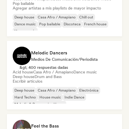
Pop bailable
Agregar artistas a mis playlists de mayor impacto
Deep house
Casa Afro / Amapiano
Chill out
Dance music
Pop bailable
Discoteca
French house
House music
Melodic Dancers
Medios De Comunicación/Periodista
&gt; 400 respuestas dadas
Acid house
Casa Afro / Amapiano
Dance music
Deep house
Drum and Bass
Escribir artículos
Deep house
Casa Afro / Amapiano
Electrónica
Hard Techno
House music
Indie Dance
Melodic & Progressive House
Organic House / Downtempo
Feel the Bass