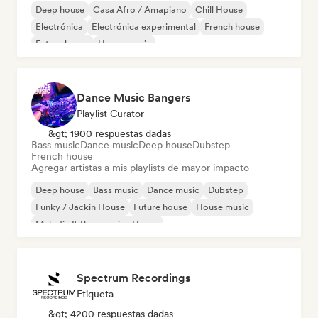
Deep house
Casa Afro / Amapiano
Chill House
Electrónica
Electrónica experimental
French house
Future house
House music
Dance Music Bangers
Playlist Curator
&gt; 1900 respuestas dadas
Bass music
Dance music
Deep house
Dubstep
French house
Agregar artistas a mis playlists de mayor impacto
Deep house
Bass music
Dance music
Dubstep
Funky / Jackin House
Future house
House music
Melodic & Progressive House
Spectrum Recordings
Etiqueta
&gt; 4200 respuestas dadas