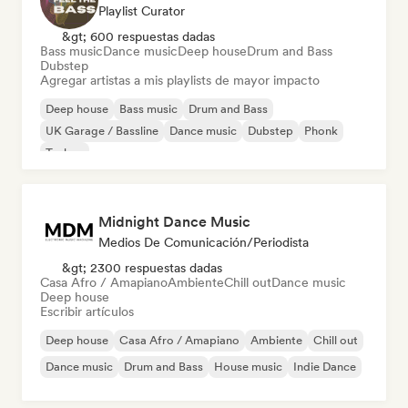
Playlist Curator
&gt; 600 respuestas dadas
Bass music
Dance music
Deep house
Drum and Bass
Dubstep
Agregar artistas a mis playlists de mayor impacto
Deep house
Bass music
Drum and Bass
UK Garage / Bassline
Dance music
Dubstep
Phonk
Techno
Midnight Dance Music
Medios De Comunicación/Periodista
&gt; 2300 respuestas dadas
Casa Afro / Amapiano
Ambiente
Chill out
Dance music
Deep house
Escribir artículos
Deep house
Casa Afro / Amapiano
Ambiente
Chill out
Dance music
Drum and Bass
House music
Indie Dance