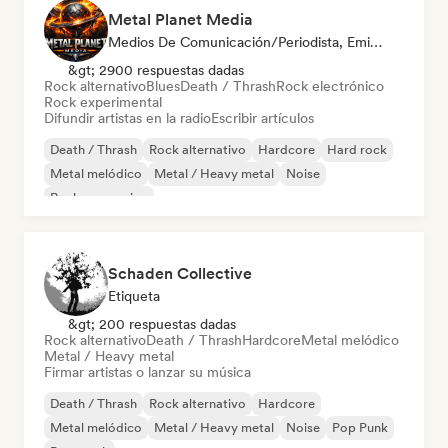
Metal Planet Media
Medios De Comunicación/Periodista, Emisoras De Radio
&gt; 2900 respuestas dadas
Rock alternativo
Blues
Death / Thrash
Rock electrónico
Rock experimental
Difundir artistas en la radio
Escribir artículos
Death / Thrash
Rock alternativo
Hardcore
Hard rock
Metal melódico
Metal / Heavy metal
Noise
Rock progresivo
Schaden Collective
Etiqueta
&gt; 200 respuestas dadas
Rock alternativo
Death / Thrash
Hardcore
Metal melódico
Metal / Heavy metal
Firmar artistas o lanzar su música
Death / Thrash
Rock alternativo
Hardcore
Metal melódico
Metal / Heavy metal
Noise
Pop Punk