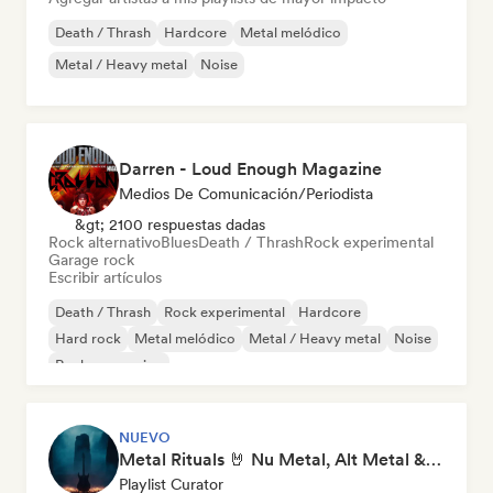
Death / Thrash
Hardcore
Metal melódico
Metal / Heavy metal
Noise
Darren - Loud Enough Magazine
Medios De Comunicación/Periodista
&gt; 2100 respuestas dadas
Rock alternativo
Blues
Death / Thrash
Rock experimental
Garage rock
Escribir artículos
Death / Thrash
Rock experimental
Hardcore
Hard rock
Metal melódico
Metal / Heavy metal
Noise
Rock progresivo
NUEVO
Metal Rituals 🤘 Nu Metal, Alt Metal & Progressive Metal
Playlist Curator