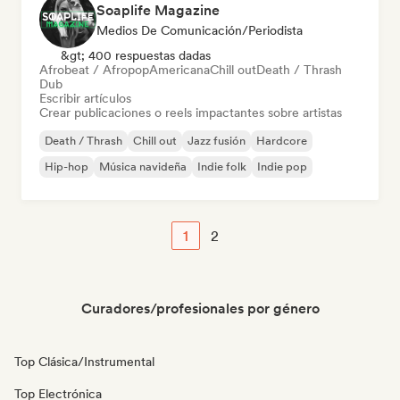
Soaplife Magazine
Medios De Comunicación/Periodista
&gt; 400 respuestas dadas
Afrobeat / Afropop
Americana
Chill out
Death / Thrash
Dub
Escribir artículos
Crear publicaciones o reels impactantes sobre artistas
Death / Thrash
Chill out
Jazz fusión
Hardcore
Hip-hop
Música navideña
Indie folk
Indie pop
1
2
Curadores/profesionales por género
Top Clásica/Instrumental
Top Electrónica