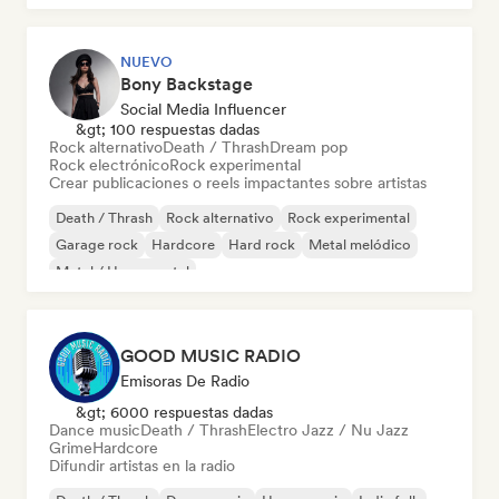
NUEVO
Bony Backstage
Social Media Influencer
&gt; 100 respuestas dadas
Rock alternativo
Death / Thrash
Dream pop
Rock electrónico
Rock experimental
Crear publicaciones o reels impactantes sobre artistas
Death / Thrash
Rock alternativo
Rock experimental
Garage rock
Hardcore
Hard rock
Metal melódico
Metal / Heavy metal
GOOD MUSIC RADIO
Emisoras De Radio
&gt; 6000 respuestas dadas
Dance music
Death / Thrash
Electro Jazz / Nu Jazz
Grime
Hardcore
Difundir artistas en la radio