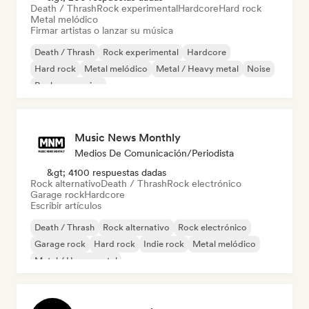
Death / Thrash
Rock experimental
Hardcore
Hard rock
Metal melódico
Firmar artistas o lanzar su música
Death / Thrash
Rock experimental
Hardcore
Hard rock
Metal melódico
Metal / Heavy metal
Noise
Rock progresivo
Music News Monthly
Medios De Comunicación/Periodista
&gt; 4100 respuestas dadas
Rock alternativo
Death / Thrash
Rock electrónico
Garage rock
Hardcore
Escribir artículos
Death / Thrash
Rock alternativo
Rock electrónico
Garage rock
Hard rock
Indie rock
Metal melódico
Metal / Heavy metal