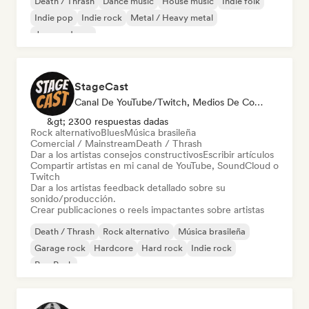
Death / Thrash
Dance music
House music
Indie folk
Indie pop
Indie rock
Metal / Heavy metal
Jazz moderno
StageCast
Canal De YouTube/Twitch, Medios De Comunicación/Periodista, Mentor, Social Media Influencer, Experto En Sonido
&gt; 2300 respuestas dadas
Rock alternativo
Blues
Música brasileña
Comercial / Mainstream
Death / Thrash
Dar a los artistas consejos constructivos
Escribir artículos
Compartir artistas en mi canal de YouTube, SoundCloud o
Twitch
Dar a los artistas feedback detallado sobre su
sonido/producción.
Crear publicaciones o reels impactantes sobre artistas
Death / Thrash
Rock alternativo
Música brasileña
Garage rock
Hardcore
Hard rock
Indie rock
Pop Punk