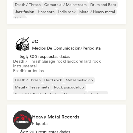
Death / Thrash
Comercial / Mainstream
Drum and Bass
Jazz fusión
Hardcore
Indie rock
Metal / Heavy metal
Noise
JC
Medios De Comunicación/Periodista
&gt; 800 respuestas dadas
Death / Thrash
Garage rock
Hardcore
Hard rock
Instrumental
Escribir artículos
Death / Thrash
Hard rock
Metal melódico
Metal / Heavy metal
Rock psicodélico
Rock & Roll / Rock clásico
Garage rock
Hardcore
Heavy Metal Records
Etiqueta
&gt; 200 respuestas dadas