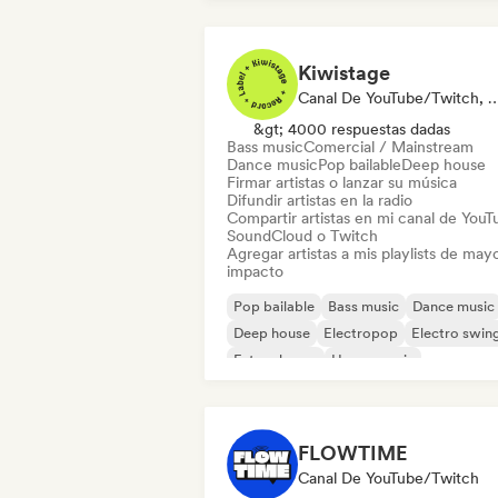
Kiwistage
Canal De YouTube/Twitch, Etiqueta, Playlist Curator,
&gt; 4000 respuestas dadas
Bass music
Comercial / Mainstream
Dance music
Pop bailable
Deep house
Firmar artistas o lanzar su música
Difundir artistas en la radio
Compartir artistas en mi canal de YouT
SoundCloud o Twitch
Agregar artistas a mis playlists de may
impacto
Pop bailable
Bass music
Dance music
Deep house
Electropop
Electro swin
Future house
House music
FLOWTIME
Canal De YouTube/Twitch