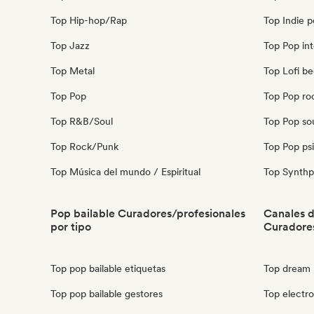
Top Hip-hop/Rap
Top Indie 
Top Jazz
Top Pop int
Top Metal
Top Lofi b
Top Pop
Top Pop ro
Top R&B/Soul
Top Pop so
Top Rock/Punk
Top Pop ps
Top Música del mundo / Espiritual
Top Synth
Pop bailable Curadores/profesionales
Canales 
por tipo
Curadore
Top pop bailable etiquetas
Top dream 
Top pop bailable gestores
Top electr