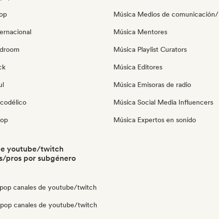
pop
Música Medios de comunicación/P
ernacional
Música Mentores
edroom
Música Playlist Curators
ck
Música Editores
ul
Música Emisoras de radio
icodélico
Música Social Media Influencers
pop
Música Expertos en sonido
de youtube/twitch
s/pros por subgénero
pop canales de youtube/twitch
opop canales de youtube/twitch