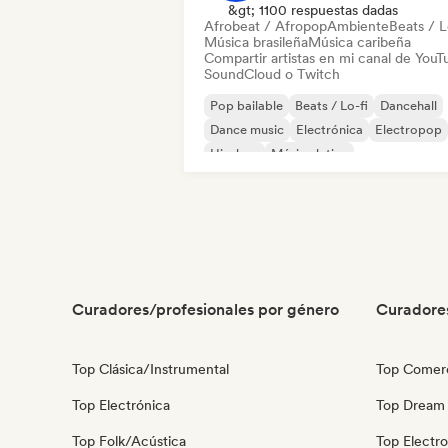
&gt; 1100 respuestas dadas
Afrobeat / Afropop
Ambiente
Beats / L
Música brasileña
Música caribeña
Compartir artistas en mi canal de YouT
SoundCloud o Twitch
Pop bailable
Beats / Lo-fi
Dancehall
Dance music
Electrónica
Electropop
Hip-hop
Música latina
Curadores/profesionales por género
Curadore
Top Clásica/Instrumental
Top Comerc
Top Electrónica
Top Dream
Top Folk/Acústica
Top Electr