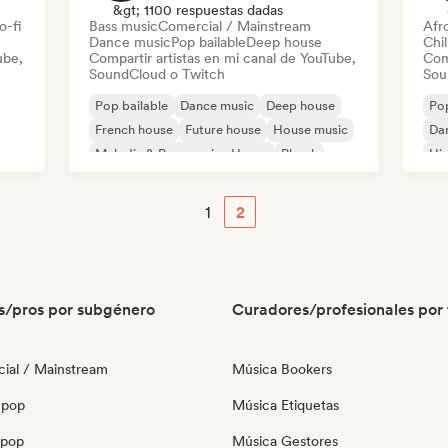
&gt; 1100 respuestas dadas
o-fi
Bass music
Comercial / Mainstream
Afr
Dance music
Pop bailable
Deep house
Chil
ube,
Compartir artistas en mi canal de YouTube,
Com
SoundCloud o Twitch
Sou
Pop bailable
Dance music
Deep house
Pop
French house
Future house
House music
Da
Melodic & Progressive House
Phonk
Hi
1
2
s/pros por subgénero
Curadores/profesionales por 
ial / Mainstream
Música Bookers
 pop
Música Etiquetas
opop
Música Gestores