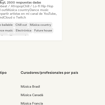
&gt; 2500 respuestas dadas
obeat / Afropop
Chill / Lo-fi Hip-Hop
l out
Música country
Dance music
partir artistas en mi canal de YouTube,
ndCloud o Twitch
 bailable
Chill out
Música country
nce music
Electrónica
Future house
p-hop
House music
tipo
Curadores/profesionales por país
Música Brasil
Música Canadá
Música Francia