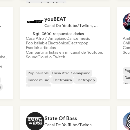
Pop rock
Punk Rock
youBEAT
 Emisoras De Radio
Canal De YouTube/Twitch, Medios De Comunicación/Periodista
&gt; 3500 respuestas dadas
Casa Afro / Amapiano
Dance music
Amb
Pop bailable
Electrónica
Electropop
Chil
Escribir artículos
Com
Compartir artistas en mi canal de YouTube,
Sou
ube,
SoundCloud o Twitch
or
Pop
Pop bailable
Casa Afro / Amapiano
Da
Dance music
Electrónica
Electropop
El
g
House music
Melodic & Progressive House
Organic House / Downtempo
State Of Bass
Canal De YouTube/Twitch