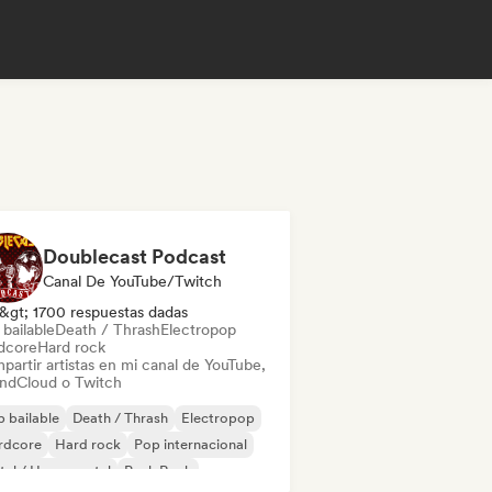
Doublecast Podcast
Canal De YouTube/Twitch
&gt; 1700 respuestas dadas
bailable
Death / Thrash
Electropop
dcore
Hard rock
partir artistas en mi canal de YouTube,
ndCloud o Twitch
 bailable
Death / Thrash
Electropop
rdcore
Hard rock
Pop internacional
al / Heavy metal
Punk Rock