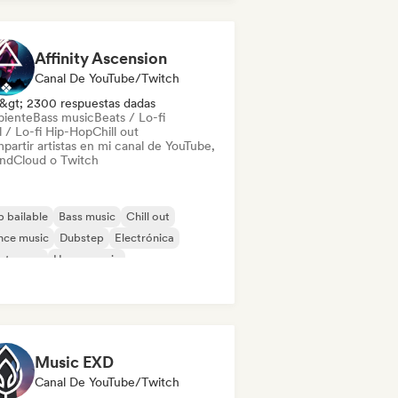
Affinity Ascension
Canal De YouTube/Twitch
&gt; 2300 respuestas dadas
iente
Bass music
Beats / Lo-fi
l / Lo-fi Hip-Hop
Chill out
partir artistas en mi canal de YouTube,
ndCloud o Twitch
 bailable
Bass music
Chill out
nce music
Dubstep
Electrónica
ectropop
House music
Music EXD
Canal De YouTube/Twitch