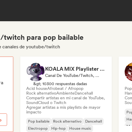
/twitch para pop bailable
le canales de youtube/twitch
KOALA MIX Playlister (Spotify)
Canal De YouTube/Twitch, Playlist Curator
ra
&gt; 10300 respuestas dadas
Acid house
Afrobeat / Afropop
Pop 
Rock alternativo
Ambiente
Dancehall
Har
Compartir artistas en mi canal de YouTube,
Com
SoundCloud o Twitch
Sou
Agregar artistas a mis playlists de mayor
impacto
Pop
Ha
o
Pop bailable
Rock alternativo
Dancehall
Met
Electropop
Hip-hop
House music