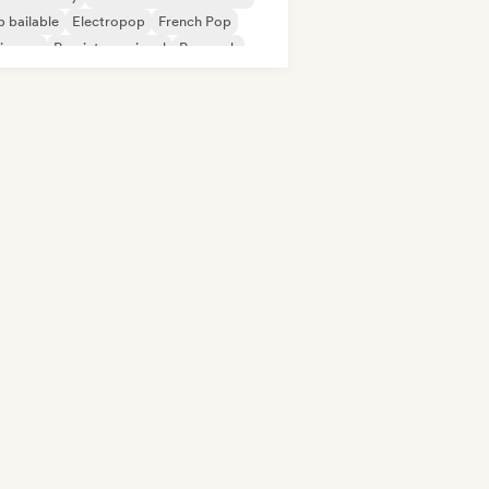
 bailable
Electropop
French Pop
ie pop
Pop internacional
Pop rock