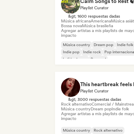
Playlist Curator
&gt; 1600 respuestas dadas
Música africana
Americana
Música asiát
Bossa nova
Música brasileña
Agregar artistas a mis playlists de may
impacto
Música country
Dream pop
Indie folk
Indie pop
Indie rock
Pop internaciona
Lofi bedroom
Pop soul
Playlist Curator
&gt; 3000 respuestas dadas
Rock alternativo
Comercial / Mainstre
Música country
Dream pop
Indie folk
Agregar artistas a mis playlists de may
impacto
Música country
Rock alternativo