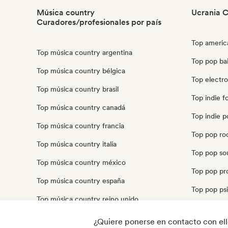
Música country
Ucrania C
Curadores/profesionales por país
Top americ
Top música country argentina
Top pop bai
Top música country bélgica
Top electr
Top música country brasil
Top indie f
Top música country canadá
Top indie p
Top música country francia
Top pop ro
Top música country italia
Top pop sou
Top música country méxico
Top pop pr
Top música country españa
Top pop psi
Top música country reino unido
Top cantau
Top música country estados unidos
¿Quiere ponerse en contacto con el