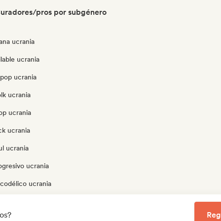
uradores/pros por subgénero
ana ucrania
lable ucrania
opop ucrania
olk ucrania
op ucrania
ck ucrania
l ucrania
ogresivo ucrania
codélico ucrania
tor ucrania
los?
Reg