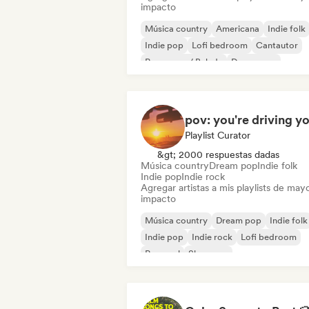
impacto
Música country
Americana
Indie folk
Indie pop
Lofi bedroom
Cantautor
Pop suave / Balada
Dream pop
Playlist Curator
&gt; 2000 respuestas dadas
Música country
Dream pop
Indie folk
Indie pop
Indie rock
Agregar artistas a mis playlists de may
impacto
Música country
Dream pop
Indie folk
Indie pop
Indie rock
Lofi bedroom
Pop soul
Shoegaze