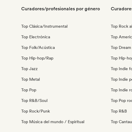
Curadores/profesionales por género
Curadore
Top Clásica/Instrumental
Top Rock al
Top Electrónica
Top Ameri
Top Folk/Acústica
Top Dream
Top Hip-hop/Rap
Top Hip-ho
Top Jazz
Top Indie f
Top Metal
Top Indie 
Top Pop
Top Indie r
Top R&B/Soul
Top Pop ro
Top Rock/Punk
Top R&B
Top Música del mundo / Espiritual
Top Cantau