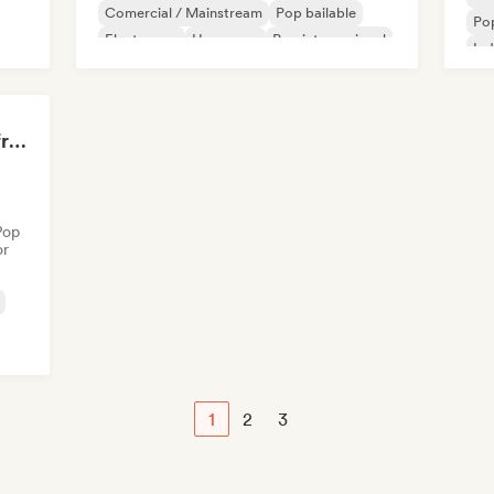
Comercial / Mainstream
Pop bailable
Pop
Electropop
Hyperpop
Pop internacional
Ind
Bloom Box | Spring’s freshest tracks
Pop
or
1
2
3