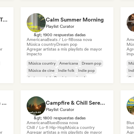
Hike and Fresh Air 🏞️ Trail-Ready Indie Folk & Acoustic
Calm Summer Morning
Playlist Curator
&gt; 1900 respuestas dadas
Americana
Beats / Lo-fi
Bossa nova
Ame
Música country
Dream pop
Músi
or
Agregar artistas a mis playlists de mayor
Agre
impacto
imp
Música country
Americana
Dream pop
Mú
Música de cine
Indie folk
Indie pop
Ind
Instrumental
Pop internacional
Ca
Acoustic vibes: Warm Melodies, Indie Folk & Singer-Songwriter 🏞️
Campfire & Chill Serenades 🔥 Indie Folk, Acoustic & Singer-Songwriter
Playlist Curator
&gt; 1800 respuestas dadas
Americana
Blues
Bossa nova
Blu
Chill / Lo-fi Hip-Hop
Música country
Ins
or
Agregar artistas a mis playlists de mayor
Agre