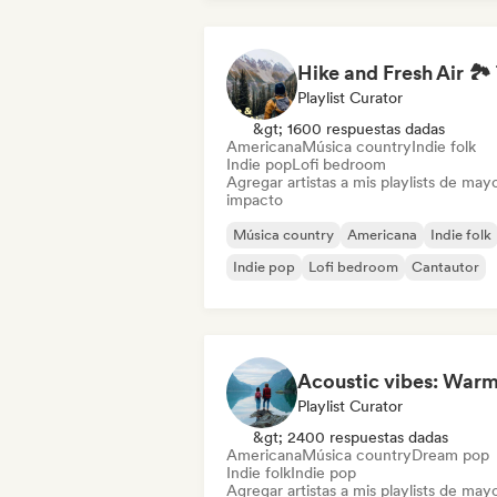
Playlist Curator
&gt; 1600 respuestas dadas
Americana
Música country
Indie folk
Indie pop
Lofi bedroom
Agregar artistas a mis playlists de may
impacto
Música country
Americana
Indie folk
Indie pop
Lofi bedroom
Cantautor
Playlist Curator
&gt; 2400 respuestas dadas
Americana
Música country
Dream pop
Indie folk
Indie pop
Agregar artistas a mis playlists de may