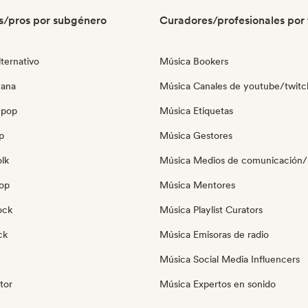
s/pros por subgénero
Curadores/profesionales por 
ternativo
Música Bookers
cana
Música Canales de youtube/twitc
 pop
Música Etiquetas
p
Música Gestores
olk
Música Medios de comunicación/P
pop
Música Mentores
ock
Música Playlist Curators
ck
Música Emisoras de radio
Música Social Media Influencers
tor
Música Expertos en sonido