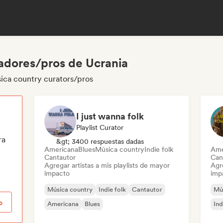
adores/pros de Ucrania
ica country curators/pros
I just wanna folk
Playlist Curator
ra
&gt; 3400 respuestas dadas
Americana
Blues
Música country
Indie folk
Ame
Cantautor
Can
Agregar artistas a mis playlists de mayor
Agre
impacto
imp
Música country
Indie folk
Cantautor
Mú
o
Americana
Blues
Ind