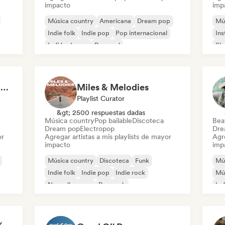
impacto
imp
Música country
Americana
Dream pop
Mú
Indie folk
Indie pop
Pop internacional
Ins
Lofi bedroom
Pop soul
Sh
pov: you're driving your car alone and it's golden hour
Miles & Melodies
Playlist Curator
&gt; 2500 respuestas dadas
Música country
Pop bailable
Discoteca
Beat
Dream pop
Electropop
Dre
or
Agregar artistas a mis playlists de mayor
Agre
impacto
imp
Música country
Discoteca
Funk
Mú
Indie folk
Indie pop
Indie rock
Mús
Nouvelle scene
Pop rock
Lo