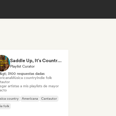
Saddle Up, It's Country Time 🤠 Outlaw Country, Americana & Country Rock
Playlist Curator
&gt; 3100 respuestas dadas
ricana
Música country
Indie folk
tautor
gar artistas a mis playlists de mayor
acto
sica country
Americana
Cantautor
ie folk