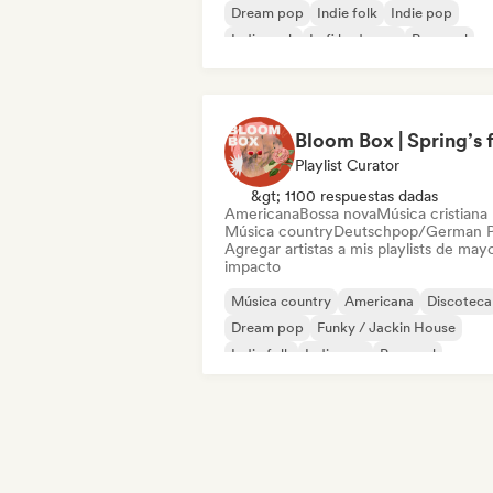
Dream pop
Indie folk
Indie pop
Indie rock
Lofi bedroom
Pop soul
Playlist Curator
&gt; 1100 respuestas dadas
Americana
Bossa nova
Música cristiana
Música country
Deutschpop/German 
Agregar artistas a mis playlists de may
impacto
Música country
Americana
Discoteca
Dream pop
Funky / Jackin House
Indie folk
Indie pop
Pop soul