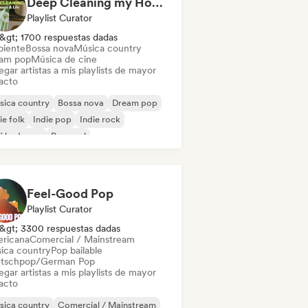
Deep Cleaning my House and Life 🫧 Bedroom Pop & Indie Pop
Playlist Curator
&gt; 1700 respuestas dadas
iente
Bossa nova
Música country
am pop
Música de cine
gar artistas a mis playlists de mayor
acto
sica country
Bossa nova
Dream pop
ie folk
Indie pop
Indie rock
fi bedroom
Pop soul
Feel-Good Pop
Playlist Curator
&gt; 3300 respuestas dadas
ricana
Comercial / Mainstream
ica country
Pop bailable
tschpop/German Pop
gar artistas a mis playlists de mayor
acto
sica country
Comercial / Mainstream