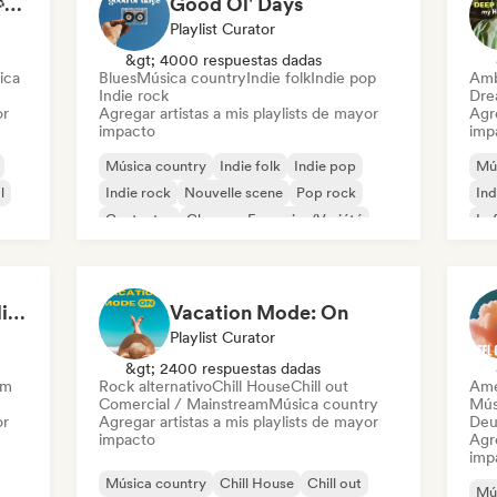
Calm Songs to Rest 🍃✨ Acoustic Indie Folk & Singer-Songwriter
Good Ol' Days
Playlist Curator
&gt; 4000 respuestas dadas
ica
Blues
Música country
Indie folk
Indie pop
Amb
Indie rock
Dre
or
Agregar artistas a mis playlists de mayor
Agre
impacto
imp
Música country
Indie folk
Indie pop
Mú
l
Indie rock
Nouvelle scene
Pop rock
Ind
Cantautor
Chanson Française/Variété
Lo
This heartbreak feels like the end of the world
Vacation Mode: On
Playlist Curator
&gt; 2400 respuestas dadas
am
Rock alternativo
Chill House
Chill out
Ame
Comercial / Mainstream
Música country
Mús
or
Agregar artistas a mis playlists de mayor
Deu
impacto
Agre
imp
Música country
Chill House
Chill out
Mú