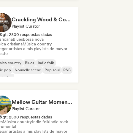
Crackling Wood & Cozy Vibes 🔥 Singer-Songwriter, Dream Pop & Bedroom Pop
Playlist Curator
&gt; 2800 respuestas dadas
ricana
Blues
Bossa nova
ca cristiana
Música country
gar artistas a mis playlists de mayor
acto
sica country
Blues
Indie folk
ie pop
Nouvelle scene
Pop soul
R&B
ntautor
Mellow Guitar Moments 🎸 Acoustic Indie Folk & Singer-Songwriter
Playlist Curator
&gt; 2500 respuestas dadas
es
Música country
Indie folk
Indie rock
trumental
gar artistas a mis playlists de mayor