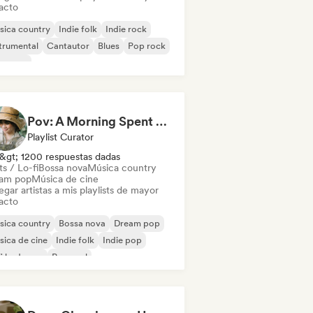
acto
sica country
Indie folk
Indie rock
trumental
Cantautor
Blues
Pop rock
oegaze
Pov: A Morning Spent Nurturing My Garden
Playlist Curator
&gt; 1200 respuestas dadas
s / Lo-fi
Bossa nova
Música country
am pop
Música de cine
gar artistas a mis playlists de mayor
acto
sica country
Bossa nova
Dream pop
ica de cine
Indie folk
Indie pop
fi bedroom
Pop soul