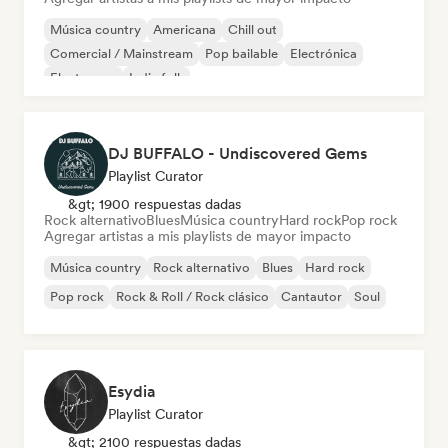
Música country
Americana
Chill out
Comercial / Mainstream
Pop bailable
Electrónica
Electropop
Indie folk
DJ BUFFALO - Undiscovered Gems
Playlist Curator
&gt; 1900 respuestas dadas
Rock alternativo
Blues
Música country
Hard rock
Pop rock
Agregar artistas a mis playlists de mayor impacto
Música country
Rock alternativo
Blues
Hard rock
Pop rock
Rock & Roll / Rock clásico
Cantautor
Soul
Esydia
Playlist Curator
&gt; 2100 respuestas dadas