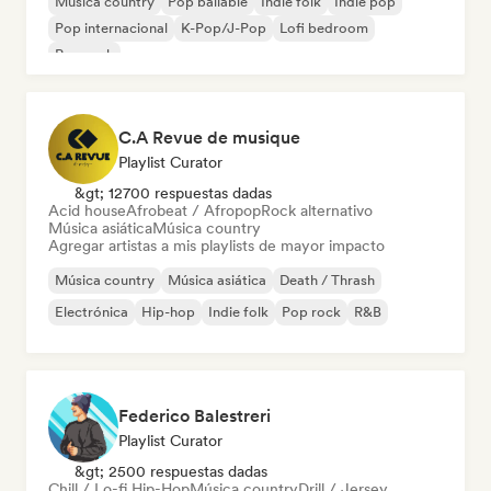
Música country
Pop bailable
Indie folk
Indie pop
Pop internacional
K-Pop/J-Pop
Lofi bedroom
Pop rock
C.A Revue de musique
Playlist Curator
&gt; 12700 respuestas dadas
Acid house
Afrobeat / Afropop
Rock alternativo
Música asiática
Música country
Agregar artistas a mis playlists de mayor impacto
Música country
Música asiática
Death / Thrash
Electrónica
Hip-hop
Indie folk
Pop rock
R&B
Federico Balestreri
Playlist Curator
&gt; 2500 respuestas dadas
Chill / Lo-fi Hip-Hop
Música country
Drill / Jersey