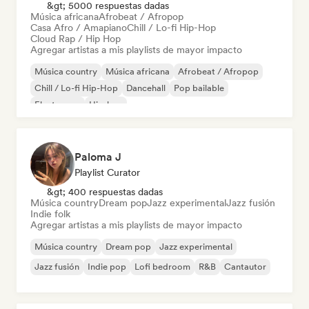
&gt; 5000 respuestas dadas
Música africana
Afrobeat / Afropop
Casa Afro / Amapiano
Chill / Lo-fi Hip-Hop
Cloud Rap / Hip Hop
Agregar artistas a mis playlists de mayor impacto
Música country
Música africana
Afrobeat / Afropop
Chill / Lo-fi Hip-Hop
Dancehall
Pop bailable
Electropop
Hip-hop
Paloma J
Playlist Curator
&gt; 400 respuestas dadas
Música country
Dream pop
Jazz experimental
Jazz fusión
Indie folk
Agregar artistas a mis playlists de mayor impacto
Música country
Dream pop
Jazz experimental
Jazz fusión
Indie pop
Lofi bedroom
R&B
Cantautor