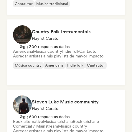
Cantautor
Música tradicional
Country Folk Instrumentals
Playlist Curator
&gt; 300 respuestas dadas
Americana
Música country
Indie folk
Cantautor
Agregar artistas a mis playlists de mayor impacto
Música country
Americana
Indie folk
Cantautor
Steven Luke Music community
Playlist Curator
&gt; 500 respuestas dadas
Rock alternativo
Música cristiana
Rock cristiano
Comercial / Mainstream
Música country
Agregar artistas a mis playlists de mayor impacto