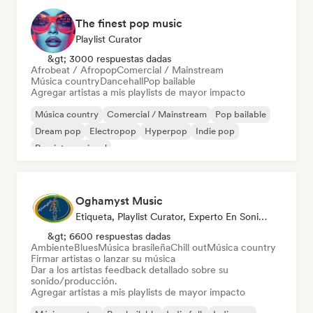
The finest pop music
Playlist Curator
&gt; 3000 respuestas dadas
Afrobeat / Afropop
Comercial / Mainstream
Música country
Dancehall
Pop bailable
Agregar artistas a mis playlists de mayor impacto
Música country
Comercial / Mainstream
Pop bailable
Dream pop
Electropop
Hyperpop
Indie pop
Pop internacional
Oghamyst Music
Etiqueta, Playlist Curator, Experto En Sonido
&gt; 6600 respuestas dadas
Ambiente
Blues
Música brasileña
Chill out
Música country
Firmar artistas o lanzar su música
Dar a los artistas feedback detallado sobre su
sonido/producción.
Agregar artistas a mis playlists de mayor impacto