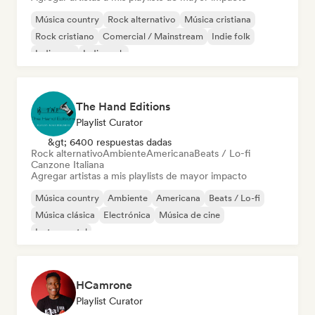
Música country
Rock alternativo
Música cristiana
Rock cristiano
Comercial / Mainstream
Indie folk
Indie pop
Indie rock
The Hand Editions
Playlist Curator
&gt; 6400 respuestas dadas
Rock alternativo
Ambiente
Americana
Beats / Lo-fi
Canzone Italiana
Agregar artistas a mis playlists de mayor impacto
Música country
Ambiente
Americana
Beats / Lo-fi
Música clásica
Electrónica
Música de cine
Instrumental
HCamrone
Playlist Curator