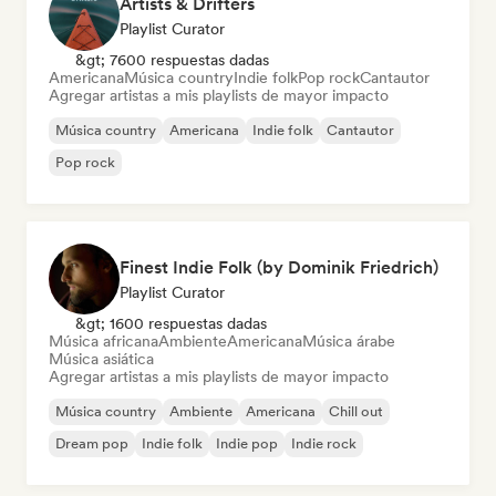
Artists & Drifters
Playlist Curator
&gt; 7600 respuestas dadas
Americana
Música country
Indie folk
Pop rock
Cantautor
Agregar artistas a mis playlists de mayor impacto
Música country
Americana
Indie folk
Cantautor
Pop rock
Finest Indie Folk (by Dominik Friedrich)
Playlist Curator
&gt; 1600 respuestas dadas
Música africana
Ambiente
Americana
Música árabe
Música asiática
Agregar artistas a mis playlists de mayor impacto
Música country
Ambiente
Americana
Chill out
Dream pop
Indie folk
Indie pop
Indie rock