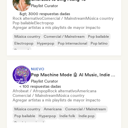
Playlist Curator
&gt; 3000 respuestas dadas
Rock alternativo
Comercial / Mainstream
Música country
Pop bailable
Electropop
Agregar artistas a mis playlists de mayor impacto
Música country
Comercial / Mainstream
Pop bailable
Electropop
Hyperpop
Pop internacional
Pop latino
Pop rock
NUEVO
Pop Machine Mode 🤖 AI Music, Indie Pop & Dream Pop
Playlist Curator
< 100 respuestas dadas
Afrobeat / Afropop
Rock alternativo
Americana
Comercial / Mainstream
Música country
Agregar artistas a mis playlists de mayor impacto
Música country
Americana
Comercial / Mainstream
Pop bailable
Hyperpop
Indie folk
Indie pop
Pop internacional