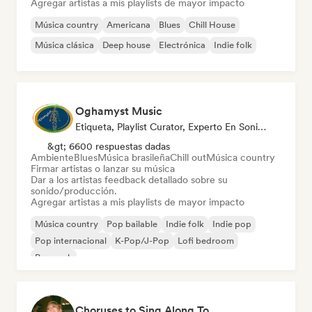
Agregar artistas a mis playlists de mayor impacto
Música country
Americana
Blues
Chill House
Música clásica
Deep house
Electrónica
Indie folk
Oghamyst Music
Etiqueta, Playlist Curator, Experto En Sonido
&gt; 6600 respuestas dadas
Ambiente
Blues
Música brasileña
Chill out
Música country
Firmar artistas o lanzar su música
Dar a los artistas feedback detallado sobre su
sonido/producción.
Agregar artistas a mis playlists de mayor impacto
Música country
Pop bailable
Indie folk
Indie pop
Pop internacional
K-Pop/J-Pop
Lofi bedroom
Pop rock
Choruses to Sing Along To