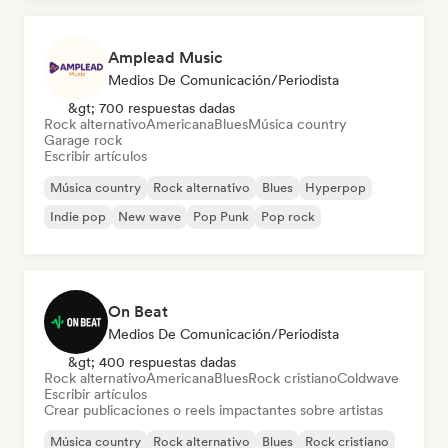
Amplead Music
Medios De Comunicación/Periodista
&gt; 700 respuestas dadas
Rock alternativo
Americana
Blues
Música country
Garage rock
Escribir artículos
Música country
Rock alternativo
Blues
Hyperpop
Indie pop
New wave
Pop Punk
Pop rock
On Beat
Medios De Comunicación/Periodista
&gt; 400 respuestas dadas
Rock alternativo
Americana
Blues
Rock cristiano
Coldwave
Escribir artículos
Crear publicaciones o reels impactantes sobre artistas
Música country
Rock alternativo
Blues
Rock cristiano