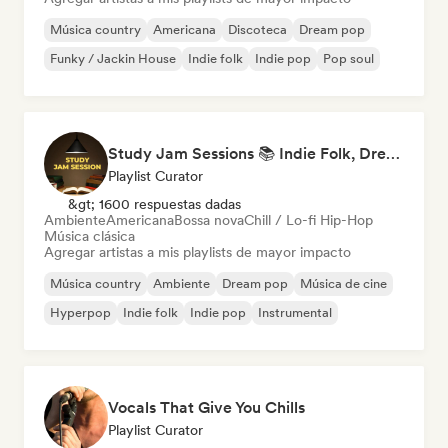
Música country
Americana
Discoteca
Dream pop
Funky / Jackin House
Indie folk
Indie pop
Pop soul
Study Jam Sessions 📚 Indie Folk, Dream Pop & Singer-Songwriter
Playlist Curator
&gt; 1600 respuestas dadas
Ambiente
Americana
Bossa nova
Chill / Lo-fi Hip-Hop
Música clásica
Agregar artistas a mis playlists de mayor impacto
Música country
Ambiente
Dream pop
Música de cine
Hyperpop
Indie folk
Indie pop
Instrumental
Vocals That Give You Chills
Playlist Curator