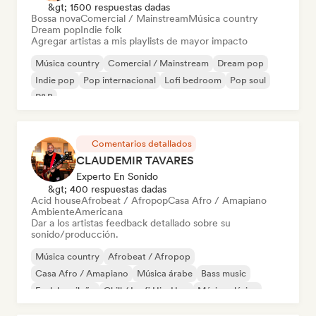
&gt; 1500 respuestas dadas
Bossa nova
Comercial / Mainstream
Música country
Dream pop
Indie folk
Agregar artistas a mis playlists de mayor impacto
Música country
Comercial / Mainstream
Dream pop
Indie pop
Pop internacional
Lofi bedroom
Pop soul
R&B
Comentarios detallados
CLAUDEMIR TAVARES
Experto En Sonido
&gt; 400 respuestas dadas
Acid house
Afrobeat / Afropop
Casa Afro / Amapiano
Ambiente
Americana
Dar a los artistas feedback detallado sobre su
sonido/producción.
Música country
Afrobeat / Afropop
Casa Afro / Amapiano
Música árabe
Bass music
Funk brasileño
Chill / Lo-fi Hip-Hop
Música clásica