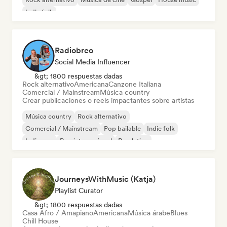
Indie folk
Radiobreo
Social Media Influencer
&gt; 1800 respuestas dadas
Rock alternativo
Americana
Canzone Italiana
Comercial / Mainstream
Música country
Crear publicaciones o reels impactantes sobre artistas
Música country
Rock alternativo
Comercial / Mainstream
Pop bailable
Indie folk
Indie pop
Pop internacional
Pop latino
JourneysWithMusic (Katja)
Playlist Curator
&gt; 1800 respuestas dadas
Casa Afro / Amapiano
Americana
Música árabe
Blues
Chill House