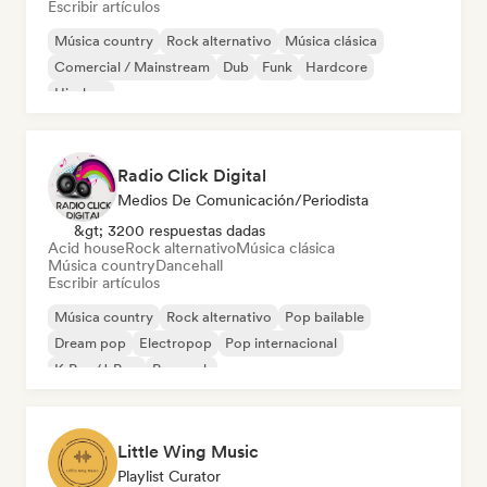
Escribir artículos
Música country
Rock alternativo
Música clásica
Comercial / Mainstream
Dub
Funk
Hardcore
Hip-hop
Radio Click Digital
Medios De Comunicación/Periodista
&gt; 3200 respuestas dadas
Acid house
Rock alternativo
Música clásica
Música country
Dancehall
Escribir artículos
Música country
Rock alternativo
Pop bailable
Dream pop
Electropop
Pop internacional
K-Pop/J-Pop
Pop rock
Little Wing Music
Playlist Curator