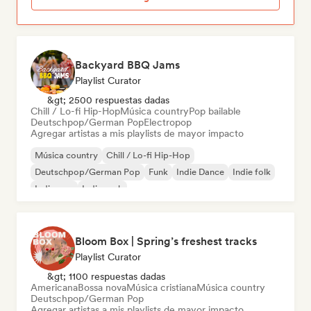
Backyard BBQ Jams
Playlist Curator
&gt; 2500 respuestas dadas
Chill / Lo-fi Hip-Hop
Música country
Pop bailable
Deutschpop/German Pop
Electropop
Agregar artistas a mis playlists de mayor impacto
Música country
Chill / Lo-fi Hip-Hop
Deutschpop/German Pop
Funk
Indie Dance
Indie folk
Indie pop
Indie rock
Bloom Box | Spring’s freshest tracks
Playlist Curator
&gt; 1100 respuestas dadas
Americana
Bossa nova
Música cristiana
Música country
Deutschpop/German Pop
Agregar artistas a mis playlists de mayor impacto