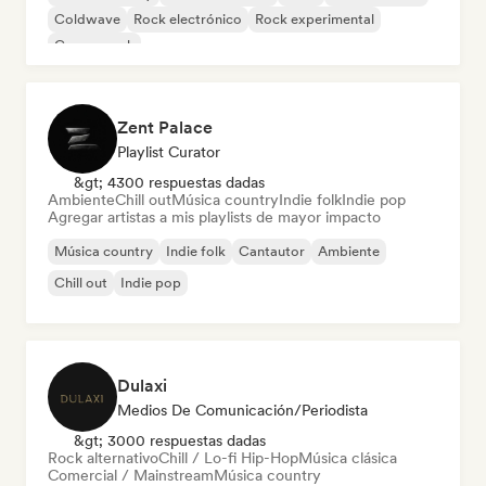
Coldwave
Rock electrónico
Rock experimental
Garage rock
Zent Palace
Playlist Curator
&gt; 4300 respuestas dadas
Ambiente
Chill out
Música country
Indie folk
Indie pop
Agregar artistas a mis playlists de mayor impacto
Música country
Indie folk
Cantautor
Ambiente
Chill out
Indie pop
Dulaxi
Medios De Comunicación/Periodista
&gt; 3000 respuestas dadas
Rock alternativo
Chill / Lo-fi Hip-Hop
Música clásica
Comercial / Mainstream
Música country