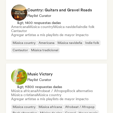
Country: Guitars and Gravel Roads
Playlist Curator
&gt; 1400 respuestas dadas
Americana
Música country
Música navideña
Indie folk
Cantautor
Agregar artistas a mis playlists de mayor impacto
Música country
Americana
Música navideña
Indie folk
Cantautor
Música tradicional
Music Victory
Playlist Curator
&gt; 11300 respuestas dadas
Música africana
Afrobeat / Afropop
Rock alternativo
Música cristiana
Música country
Agregar artistas a mis playlists de mayor impacto
Música country
Música africana
Afrobeat / Afropop
Rock alternativo
Música de cine
Gospel
House music