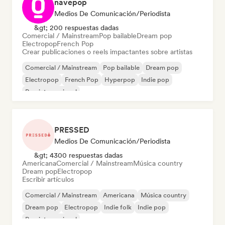
navepop
Medios De Comunicación/Periodista
&gt; 200 respuestas dadas
Comercial / Mainstream
Pop bailable
Dream pop
Electropop
French Pop
Crear publicaciones o reels impactantes sobre artistas
Comercial / Mainstream
Pop bailable
Dream pop
Electropop
French Pop
Hyperpop
Indie pop
Pop internacional
PRESSED
Medios De Comunicación/Periodista
&gt; 4300 respuestas dadas
Americana
Comercial / Mainstream
Música country
Dream pop
Electropop
Escribir artículos
Comercial / Mainstream
Americana
Música country
Dream pop
Electropop
Indie folk
Indie pop
Pop internacional