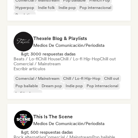
Comercial / Mainstream
Pop bailable
French Pop
Hyperpop
Indie folk
Indie pop
Pop internacional
Pop latino
Thexele Blog & Playlists
Medios De Comunicación/Periodista
&gt; 3000 respuestas dadas
Beats / Lo-fi
Chill House
Chill / Lo-fi Hip-Hop
Chill out
Comercial / Mainstream
Escribir artículos
Comercial / Mainstream
Chill / Lo-fi Hip-Hop
Chill out
Pop bailable
Dream pop
Indie pop
Pop internacional
Lofi bedroom
This Is The Scene
Medios De Comunicación/Periodista
&gt; 500 respuestas dadas
Rock alternativo
Comercial / Mainstream
Pop bailable