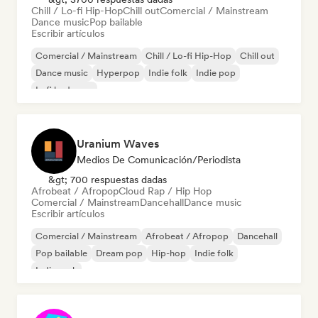
Chill / Lo-fi Hip-Hop
Chill out
Comercial / Mainstream
Dance music
Pop bailable
Escribir artículos
Comercial / Mainstream
Chill / Lo-fi Hip-Hop
Chill out
Dance music
Hyperpop
Indie folk
Indie pop
Lofi bedroom
Uranium Waves
Medios De Comunicación/Periodista
&gt; 700 respuestas dadas
Afrobeat / Afropop
Cloud Rap / Hip Hop
Comercial / Mainstream
Dancehall
Dance music
Escribir artículos
Comercial / Mainstream
Afrobeat / Afropop
Dancehall
Pop bailable
Dream pop
Hip-hop
Indie folk
Indie rock