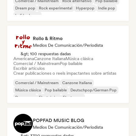
Comercial / Mainstream
Rock alternativo
Pop bailable
Dream pop
Rock experimental
Hyperpop
Indie pop
Lofi bedroom
Rollo & Ritmo
Medios De Comunicación/Periodista
&gt; 100 respuestas dadas
Americana
Canzone Italiana
Música clásica
Comercial / Mainstream
Pop bailable
Escribir artículos
Crear publicaciones o reels impactantes sobre artistas
Comercial / Mainstream
Canzone Italiana
Música clásica
Pop bailable
Deutschpop/German Pop
Dream pop
Electrónica
Electropop
POPFAD MUSIC BLOG
Medios De Comunicación/Periodista
&gt; 3700 respuestas dadas