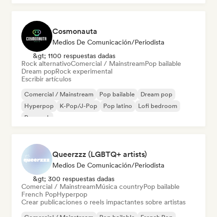
Cosmonauta
Medios De Comunicación/Periodista
&gt; 1100 respuestas dadas
Rock alternativo
Comercial / Mainstream
Pop bailable
Dream pop
Rock experimental
Escribir artículos
Comercial / Mainstream
Pop bailable
Dream pop
Hyperpop
K-Pop/J-Pop
Pop latino
Lofi bedroom
Pop rock
Queerzzz (LGBTQ+ artists)
Medios De Comunicación/Periodista
&gt; 300 respuestas dadas
Comercial / Mainstream
Música country
Pop bailable
French Pop
Hyperpop
Crear publicaciones o reels impactantes sobre artistas