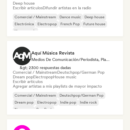
Deep house
Escribir artículos
Difundir artistas en la radio
Comercial / Mainstream
Dance music
Deep house
Electrónica
Electropop
French Pop
Future house
House music
Aquí Música Revista
Medios De Comunicación/Periodista, Playlist Curator
&gt; 2300 respuestas dadas
Comercial / Mainstream
Deutschpop/German Pop
Dream pop
Electropop
House music
Escribir artículos
Agregar artistas a mis playlists de mayor impacto
Comercial / Mainstream
Deutschpop/German Pop
Dream pop
Electropop
Indie pop
Indie rock
New wave
Pop Punk