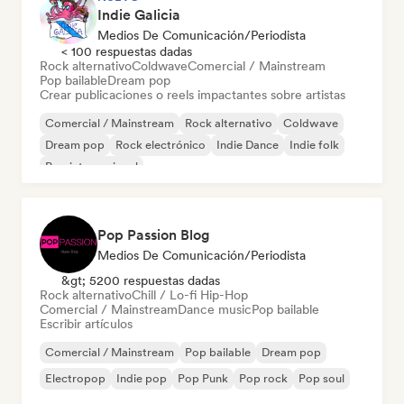
Indie Galicia
Medios De Comunicación/Periodista
< 100 respuestas dadas
Rock alternativo
Coldwave
Comercial / Mainstream
Pop bailable
Dream pop
Crear publicaciones o reels impactantes sobre artistas
Comercial / Mainstream
Rock alternativo
Coldwave
Dream pop
Rock electrónico
Indie Dance
Indie folk
Pop internacional
Pop Passion Blog
Medios De Comunicación/Periodista
&gt; 5200 respuestas dadas
Rock alternativo
Chill / Lo-fi Hip-Hop
Comercial / Mainstream
Dance music
Pop bailable
Escribir artículos
Comercial / Mainstream
Pop bailable
Dream pop
Electropop
Indie pop
Pop Punk
Pop rock
Pop soul