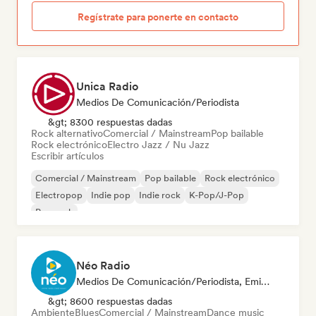
Regístrate para ponerte en contacto
Unica Radio
Medios De Comunicación/Periodista
&gt; 8300 respuestas dadas
Rock alternativo
Comercial / Mainstream
Pop bailable
Rock electrónico
Electro Jazz / Nu Jazz
Escribir artículos
Comercial / Mainstream
Pop bailable
Rock electrónico
Electropop
Indie pop
Indie rock
K-Pop/J-Pop
Pop rock
Néo Radio
Medios De Comunicación/Periodista, Emisoras De Radio
&gt; 8600 respuestas dadas
Ambiente
Blues
Comercial / Mainstream
Dance music