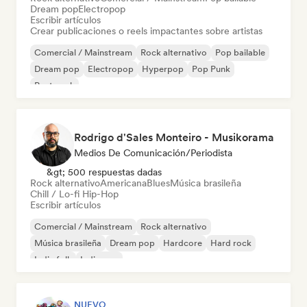
Dream pop
Electropop
Escribir artículos
Crear publicaciones o reels impactantes sobre artistas
Comercial / Mainstream
Rock alternativo
Pop bailable
Dream pop
Electropop
Hyperpop
Pop Punk
Post punk
Rodrigo d'Sales Monteiro - Musikorama
Medios De Comunicación/Periodista
&gt; 500 respuestas dadas
Rock alternativo
Americana
Blues
Música brasileña
Chill / Lo-fi Hip-Hop
Escribir artículos
Comercial / Mainstream
Rock alternativo
Música brasileña
Dream pop
Hardcore
Hard rock
Indie folk
Indie pop
NUEVO